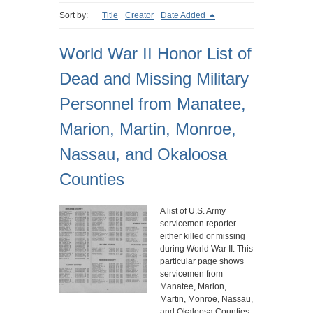
Sort by:
Title
Creator
Date Added
World War II Honor List of
Dead and Missing Military
Personnel from Manatee,
Marion, Martin, Monroe,
Nassau, and Okaloosa
Counties
A list of U.S. Army
servicemen reporter
either killed or missing
during World War II. This
particular page shows
servicemen from
Manatee, Marion,
Martin, Monroe, Nassau,
and Okaloosa Counties,