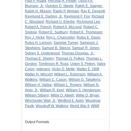
Paul P. Ruark
;
Percival H. Pinder
;
Quincy A.
Brunson, Jr.
;
Quinton O. Steele
;
Ralph E. Sawyer.
;
Ralph H. Mixson
;
Ralph P. Wyman
;
Ray E. Deneritt
;
Raymond E. Darling, Jr.
;
Raymond F. Fox
;
Richard
C. Woodard
;
Richard U. Ellerbe
;
Richmond Lee
;
Robert A. French
;
Robert A. McLeod
;
Robert C.
Snidow
;
Robert E. Sudbury
;
Robert K. Thompson
;
Roy J. Hicks
;
Roy L. Chancellor
;
Rufus E. Davis
;
Rufus H. Lennon
;
Sammie Turner
;
Sampson J.
Stephens
;
Samuel B. Steece
;
Samuel R. Jones
;
Sidney S. Underwood
;
Thomas Douglas, Jr.
;
Thomas E. Sheley
;
Thomas G. Folkes
;
Thomas L.
Gordon
;
Tomlinson R. Russ
;
Upton S. Peters
;
Valex
Colon
;
veterans
;
Victor D. Mette
;
Walter E. Olliff
;
Walter H. Wincert
;
Wilbert L. Robinson
;
William A.
Watkins
;
William C. Cason
;
William G. Taliaferro
;
William H. Vallee
;
William L. Rogers
;
William N.
Amis, Jr.
;
William R. Keel
;
William S. Henderson
;
William Silberg
;
Willie D. Atwell
;
Willie D. Bryan
;
Winchester Wall, Jr.
;
Wintford E. Aplin
;
Woodrow
Paulk
;
Woodruff W. Watkins
;
World War II
;
WWII
Output Formats