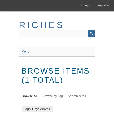
Skip
Login
Register
to
main
content
RICHES
Menu
BROWSE ITEMS
(1 TOTAL)
Browse All
Browse by Tag
Search Items
Tags: Floyd Adams