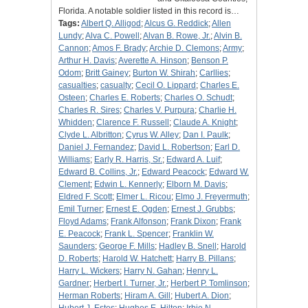
Florida. A notable soldier listed in this record is…
Tags:
Albert Q. Alligod
;
Alcus G. Reddick
;
Allen
Lundy
;
Alva C. Powell
;
Alvan B. Rowe, Jr.
;
Alvin B.
Cannon
;
Amos F. Brady
;
Archie D. Clemons
;
Army
;
Arthur H. Davis
;
Averette A. Hinson
;
Benson P.
Odom
;
Britt Gainey
;
Burton W. Shirah
;
Carllies
;
casualties
;
casualty
;
Cecil O. Lippard
;
Charles E.
Osteen
;
Charles E. Roberts
;
Charles O. Schudt
;
Charles R. Sires
;
Charles V. Purpura
;
Charlie H.
Whidden
;
Clarence F. Russell
;
Claude A. Knight
;
Clyde L. Albritton
;
Cyrus W. Alley
;
Dan I. Paulk
;
Daniel J. Fernandez
;
David L. Robertson
;
Earl D.
Williams
;
Early R. Harris, Sr.
;
Edward A. Luif
;
Edward B. Collins, Jr.
;
Edward Peacock
;
Edward W.
Clement
;
Edwin L. Kennerly
;
Elborn M. Davis
;
Eldred F. Scott
;
Elmer L. Ricou
;
Elmo J. Freyermuth
;
Emil Turner
;
Ernest E. Ogden
;
Ernest J. Grubbs
;
Floyd Adams
;
Frank Alfonson
;
Frank Dixon
;
Frank
E. Peacock
;
Frank L. Spencer
;
Franklin W.
Saunders
;
George F. Mills
;
Hadley B. Snell
;
Harold
D. Roberts
;
Harold W. Hatchett
;
Harry B. Pillans
;
Harry L. Wickers
;
Harry N. Gahan
;
Henry L.
Gardner
;
Herbert I. Turner, Jr.
;
Herbert P. Tomlinson
;
Herman Roberts
;
Hiram A. Gill
;
Hubert A. Dion
;