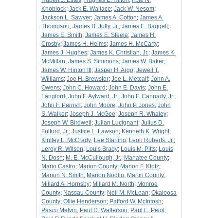
Hubert J. Estes
;
Hughes E. Hilton
;
Irbie N.
Knoblock
;
Jack E. Wallace
;
Jack W. Nesom
;
Jackson L. Sawyer
;
James A. Cotton
;
James A.
Thompson
;
James B. Jolly, Jr.
;
James E. Baggett
;
James E. Smith
;
James E. Steele
;
James H.
Crosby
;
James H. Helms
;
James H. McCarty
;
James J. Hughes
;
James K. Christian, Jr.
;
James K.
McMillan
;
James S. Simmons
;
James W. Baker
;
James W. Hinton III
;
Jasper H. Argo
;
Jewell T.
Williams
;
Joe H. Brewster
;
Joe L. Metcalf
;
John A.
Owens
;
John C. Howard
;
John E. Davis
;
John E.
Langford
;
John F. Aylward, Jr.
;
John F. Cannady, Jr.
;
John F. Parrish
;
John Moore
;
John P. Jones
;
John
S. Walker
;
Joseph J. McGee
;
Joseph R. Whaley
;
Joseph W. Birdwell
;
Julian Lucignani
;
Julius D.
Fulford, Jr.
;
Justice L. Lawson
;
Kenneth K. Wright
;
Kintley L. McCrady
;
Lee Starling
;
Leon Roberts, Jr.
;
Leroy R. Wilson
;
Louis Brady
;
Louis M. Pitts
;
Louis
N. Dosh
;
M. E. McCullough, Jr.
;
Manatee County
;
Mario Castro
;
Marion County
;
Marion F. Klotz
;
Marion N. Smith
;
Marion Nodlin
;
Martin County
;
Millard A. Hornsby
;
Millard M. North
;
Monroe
County
;
Nassau County
;
Neil M. McLean
;
Okaloosa
County
;
Ollie Henderson
;
Pafford W. McIntosh
;
Pasco Melvin
;
Paul D. Walterson
;
Paul E. Pelot
;