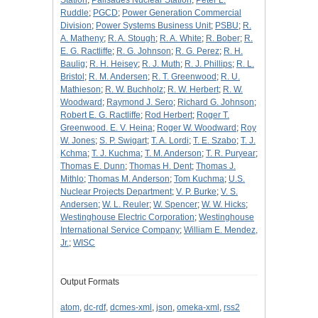
Station
;
Palisades Nuclear Station
;
Peter L.
Ruddle
;
PGCD
;
Power Generation Commercial
Division
;
Power Systems Business Unit
;
PSBU
;
R.
A. Matheny
;
R. A. Stough
;
R. A. White
;
R. Bober
;
R.
E. G. Ractliffe
;
R. G. Johnson
;
R. G. Perez
;
R. H.
Baulig
;
R. H. Heisey
;
R. J. Muth
;
R. J. Phillips
;
R. L.
Bristol
;
R. M. Andersen
;
R. T. Greenwood
;
R. U.
Mathieson
;
R. W. Buchholz
;
R. W. Herbert
;
R. W.
Woodward
;
Raymond J. Sero
;
Richard G. Johnson
;
Robert E. G. Ractliffe
;
Rod Herbert
;
Roger T.
Greenwood. E. V. Heina
;
Roger W. Woodward
;
Roy
W. Jones
;
S. P. Swigart
;
T. A. Lordi
;
T. E. Szabo
;
T. J.
Kchma
;
T. J. Kuchma
;
T. M. Anderson
;
T. R. Puryear
;
Thomas E. Dunn
;
Thomas H. Dent
;
Thomas J.
Mithlo
;
Thomas M. Anderson
;
Tom Kuchma
;
U.S.
Nuclear Projects Department
;
V. P. Burke
;
V. S.
Andersen
;
W. L. Reuler
;
W. Spencer
;
W. W. Hicks
;
Westinghouse Electric Corporation
;
Westinghouse
International Service Company
;
William E. Mendez,
Jr.
;
WISC
Output Formats
atom
,
dc-rdf
,
dcmes-xml
,
json
,
omeka-xml
,
rss2