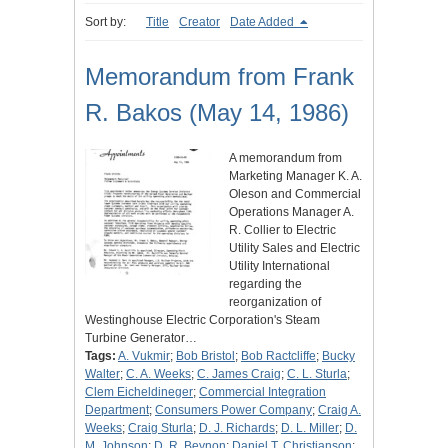
Sort by:
Title
Creator
Date Added
Memorandum from Frank
R. Bakos (May 14, 1986)
A memorandum from
Marketing Manager K. A.
Oleson and Commercial
Operations Manager A.
R. Collier to Electric
Utility Sales and Electric
Utility International
regarding the
reorganization of
Westinghouse Electric Corporation's Steam
Turbine Generator…
Tags:
A. Vukmir
;
Bob Bristol
;
Bob Ractcliffe
;
Bucky
Walter
;
C. A. Weeks
;
C. James Craig
;
C. L. Sturla
;
Clem Eicheldineger
;
Commercial Integration
Department
;
Consumers Power Company
;
Craig A.
Weeks
;
Craig Sturla
;
D. J. Richards
;
D. L. Miller
;
D.
M. Johnson
;
D. R. Beynon
;
Daniel T. Christianson
;