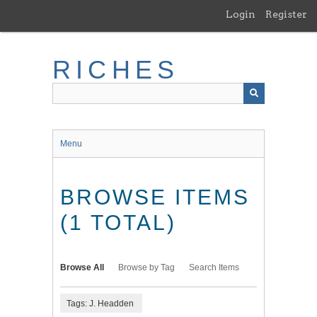
Skip
Login
Register
to
main
content
RICHES
Menu
BROWSE ITEMS
(1 TOTAL)
Browse All
Browse by Tag
Search Items
Tags: J. Headden