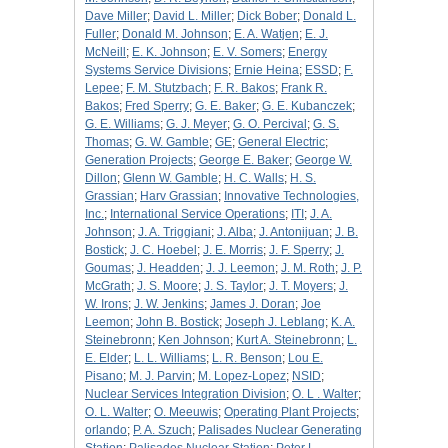
Dave Miller
;
David L. Miller
;
Dick Bober
;
Donald L.
Fuller
;
Donald M. Johnson
;
E. A. Watjen
;
E. J.
McNeill
;
E. K. Johnson
;
E. V. Somers
;
Energy
Systems Service Divisions
;
Ernie Heina
;
ESSD
;
F.
Lepee
;
F. M. Stutzbach
;
F. R. Bakos
;
Frank R.
Bakos
;
Fred Sperry
;
G. E. Baker
;
G. E. Kubanczek
;
G. E. Williams
;
G. J. Meyer
;
G. O. Percival
;
G. S.
Thomas
;
G. W. Gamble
;
GE
;
General Electric
;
Generation Projects
;
George E. Baker
;
George W.
Dillon
;
Glenn W. Gamble
;
H. C. Walls
;
H. S.
Grassian
;
Harv Grassian
;
Innovative Technologies,
Inc.
;
International Service Operations
;
ITI
;
J. A.
Johnson
;
J. A. Triggiani
;
J. Alba
;
J. Antonijuan
;
J. B.
Bostick
;
J. C. Hoebel
;
J. E. Morris
;
J. F. Sperry
;
J.
Goumas
;
J. Headden
;
J. J. Leemon
;
J. M. Roth
;
J. P.
McGrath
;
J. S. Moore
;
J. S. Taylor
;
J. T. Moyers
;
J.
W. Irons
;
J. W. Jenkins
;
James J. Doran
;
Joe
Leemon
;
John B. Bostick
;
Joseph J. Leblang
;
K. A.
Steinebronn
;
Ken Johnson
;
Kurt A. Steinebronn
;
L.
E. Elder
;
L. L. Williams
;
L. R. Benson
;
Lou E.
Pisano
;
M. J. Parvin
;
M. Lopez-Lopez
;
NSID
;
Nuclear Services Integration Division
;
O. L . Walter
;
O. L. Walter
;
O. Meeuwis
;
Operating Plant Projects
;
orlando
;
P. A. Szuch
;
Palisades Nuclear Generating