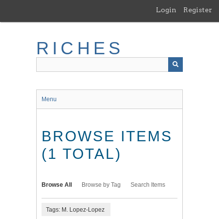
Skip
Login
Register
to
main
content
RICHES
Menu
BROWSE ITEMS
(1 TOTAL)
Browse All
Browse by Tag
Search Items
Tags: M. Lopez-Lopez