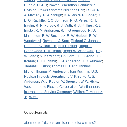
Station
;
Palisades Nuclear Station
;
Peter L.
Ruddle
;
PGCD
;
Power Generation Commercial
Division
;
Power Systems Business Unit
;
PSBU
;
R.
A. Matheny
;
R. A. Stough
;
R. A. White
;
R. Bober
;
R.
E. G. Ractliffe
;
R. G. Johnson
;
R. G. Perez
;
R. H.
Baulig
;
R. H. Heisey
;
R. J. Muth
;
R. J. Phillips
;
R. L.
Bristol
;
R. M. Andersen
;
R. T. Greenwood
;
R. U.
Mathieson
;
R. W. Buchholz
;
R. W. Herbert
;
R. W.
Woodward
;
Raymond J. Sero
;
Richard G. Johnson
;
Robert E. G. Ractliffe
;
Rod Herbert
;
Roger T.
Greenwood. E. V. Heina
;
Roger W. Woodward
;
Roy
W. Jones
;
S. P. Swigart
;
T. A. Lordi
;
T. E. Szabo
;
T. J.
Kchma
;
T. J. Kuchma
;
T. M. Anderson
;
T. R. Puryear
;
Thomas E. Dunn
;
Thomas H. Dent
;
Thomas J.
Mithlo
;
Thomas M. Anderson
;
Tom Kuchma
;
U.S.
Nuclear Projects Department
;
V. P. Burke
;
V. S.
Andersen
;
W. L. Reuler
;
W. Spencer
;
W. W. Hicks
;
Westinghouse Electric Corporation
;
Westinghouse
International Service Company
;
William E. Mendez,
Jr.
;
WISC
Output Formats
atom
,
dc-rdf
,
dcmes-xml
,
json
,
omeka-xml
,
rss2