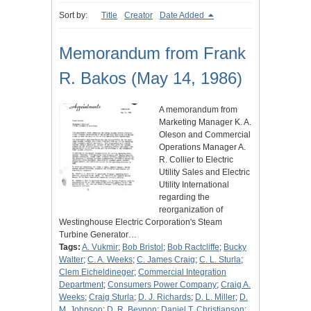
Sort by:
Title
Creator
Date Added
Memorandum from Frank
R. Bakos (May 14, 1986)
A memorandum from
Marketing Manager K. A.
Oleson and Commercial
Operations Manager A.
R. Collier to Electric
Utility Sales and Electric
Utility International
regarding the
reorganization of
Westinghouse Electric Corporation's Steam
Turbine Generator…
Tags:
A. Vukmir
;
Bob Bristol
;
Bob Ractcliffe
;
Bucky
Walter
;
C. A. Weeks
;
C. James Craig
;
C. L. Sturla
;
Clem Eicheldineger
;
Commercial Integration
Department
;
Consumers Power Company
;
Craig A.
Weeks
;
Craig Sturla
;
D. J. Richards
;
D. L. Miller
;
D.
M. Johnson
;
D. R. Beynon
;
Daniel T. Christianson
;