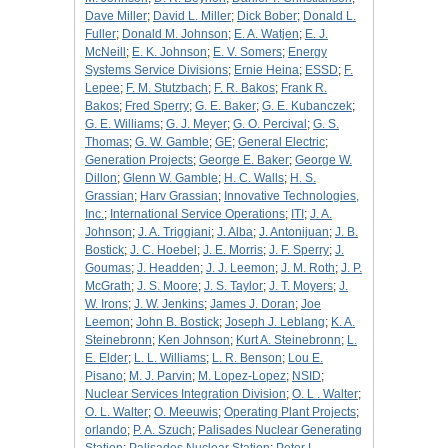
Dave Miller
;
David L. Miller
;
Dick Bober
;
Donald L.
Fuller
;
Donald M. Johnson
;
E. A. Watjen
;
E. J.
McNeill
;
E. K. Johnson
;
E. V. Somers
;
Energy
Systems Service Divisions
;
Ernie Heina
;
ESSD
;
F.
Lepee
;
F. M. Stutzbach
;
F. R. Bakos
;
Frank R.
Bakos
;
Fred Sperry
;
G. E. Baker
;
G. E. Kubanczek
;
G. E. Williams
;
G. J. Meyer
;
G. O. Percival
;
G. S.
Thomas
;
G. W. Gamble
;
GE
;
General Electric
;
Generation Projects
;
George E. Baker
;
George W.
Dillon
;
Glenn W. Gamble
;
H. C. Walls
;
H. S.
Grassian
;
Harv Grassian
;
Innovative Technologies,
Inc.
;
International Service Operations
;
ITI
;
J. A.
Johnson
;
J. A. Triggiani
;
J. Alba
;
J. Antonijuan
;
J. B.
Bostick
;
J. C. Hoebel
;
J. E. Morris
;
J. F. Sperry
;
J.
Goumas
;
J. Headden
;
J. J. Leemon
;
J. M. Roth
;
J. P.
McGrath
;
J. S. Moore
;
J. S. Taylor
;
J. T. Moyers
;
J.
W. Irons
;
J. W. Jenkins
;
James J. Doran
;
Joe
Leemon
;
John B. Bostick
;
Joseph J. Leblang
;
K. A.
Steinebronn
;
Ken Johnson
;
Kurt A. Steinebronn
;
L.
E. Elder
;
L. L. Williams
;
L. R. Benson
;
Lou E.
Pisano
;
M. J. Parvin
;
M. Lopez-Lopez
;
NSID
;
Nuclear Services Integration Division
;
O. L . Walter
;
O. L. Walter
;
O. Meeuwis
;
Operating Plant Projects
;
orlando
;
P. A. Szuch
;
Palisades Nuclear Generating