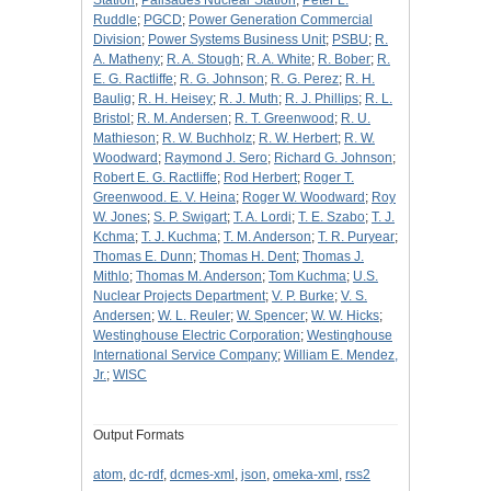
Station
;
Palisades Nuclear Station
;
Peter L.
Ruddle
;
PGCD
;
Power Generation Commercial
Division
;
Power Systems Business Unit
;
PSBU
;
R.
A. Matheny
;
R. A. Stough
;
R. A. White
;
R. Bober
;
R.
E. G. Ractliffe
;
R. G. Johnson
;
R. G. Perez
;
R. H.
Baulig
;
R. H. Heisey
;
R. J. Muth
;
R. J. Phillips
;
R. L.
Bristol
;
R. M. Andersen
;
R. T. Greenwood
;
R. U.
Mathieson
;
R. W. Buchholz
;
R. W. Herbert
;
R. W.
Woodward
;
Raymond J. Sero
;
Richard G. Johnson
;
Robert E. G. Ractliffe
;
Rod Herbert
;
Roger T.
Greenwood. E. V. Heina
;
Roger W. Woodward
;
Roy
W. Jones
;
S. P. Swigart
;
T. A. Lordi
;
T. E. Szabo
;
T. J.
Kchma
;
T. J. Kuchma
;
T. M. Anderson
;
T. R. Puryear
;
Thomas E. Dunn
;
Thomas H. Dent
;
Thomas J.
Mithlo
;
Thomas M. Anderson
;
Tom Kuchma
;
U.S.
Nuclear Projects Department
;
V. P. Burke
;
V. S.
Andersen
;
W. L. Reuler
;
W. Spencer
;
W. W. Hicks
;
Westinghouse Electric Corporation
;
Westinghouse
International Service Company
;
William E. Mendez,
Jr.
;
WISC
Output Formats
atom
,
dc-rdf
,
dcmes-xml
,
json
,
omeka-xml
,
rss2