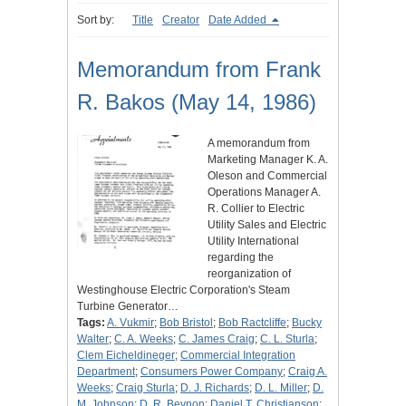
Sort by:
Title
Creator
Date Added
Memorandum from Frank
R. Bakos (May 14, 1986)
A memorandum from
Marketing Manager K. A.
Oleson and Commercial
Operations Manager A.
R. Collier to Electric
Utility Sales and Electric
Utility International
regarding the
reorganization of
Westinghouse Electric Corporation's Steam
Turbine Generator…
Tags:
A. Vukmir
;
Bob Bristol
;
Bob Ractcliffe
;
Bucky
Walter
;
C. A. Weeks
;
C. James Craig
;
C. L. Sturla
;
Clem Eicheldineger
;
Commercial Integration
Department
;
Consumers Power Company
;
Craig A.
Weeks
;
Craig Sturla
;
D. J. Richards
;
D. L. Miller
;
D.
M. Johnson
;
D. R. Beynon
;
Daniel T. Christianson
;