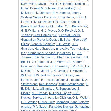
Dave Miller
;
David L. Miller
;
Dick Bober
;
Donald L.
Fuller
;
Donald M. Johnson
;
E. A. Watjen
;
E. J.
McNeill
;
E. K. Johnson
;
E. V. Somers
;
Energy
Systems Service Divisions
;
Ernie Heina
;
ESSD
;
F.
Lepee
;
F. M. Stutzbach
;
F. R. Bakos
;
Frank R.
Bakos
;
Fred Sperry
;
G. E. Baker
;
G. E. Kubanczek
;
G. E. Williams
;
G. J. Meyer
;
G. O. Percival
;
G. S.
Thomas
;
G. W. Gamble
;
GE
;
General Electric
;
Generation Projects
;
George E. Baker
;
George W.
Dillon
;
Glenn W. Gamble
;
H. C. Walls
;
H. S.
Grassian
;
Harv Grassian
;
Innovative Technologies,
Inc.
;
International Service Operations
;
ITI
;
J. A.
Johnson
;
J. A. Triggiani
;
J. Alba
;
J. Antonijuan
;
J. B.
Bostick
;
J. C. Hoebel
;
J. E. Morris
;
J. F. Sperry
;
J.
Goumas
;
J. Headden
;
J. J. Leemon
;
J. M. Roth
;
J. P.
McGrath
;
J. S. Moore
;
J. S. Taylor
;
J. T. Moyers
;
J.
W. Irons
;
J. W. Jenkins
;
James J. Doran
;
Joe
Leemon
;
John B. Bostick
;
Joseph J. Leblang
;
K. A.
Steinebronn
;
Ken Johnson
;
Kurt A. Steinebronn
;
L.
E. Elder
;
L. L. Williams
;
L. R. Benson
;
Lou E.
Pisano
;
M. J. Parvin
;
M. Lopez-Lopez
;
NSID
;
Nuclear Services Integration Division
;
O. L . Walter
;
O. L. Walter
;
O. Meeuwis
;
Operating Plant Projects
;
orlando
;
P. A. Szuch
;
Palisades Nuclear Generating