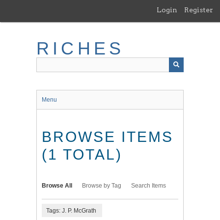
Skip
Login
Register
to
main
content
RICHES
Menu
BROWSE ITEMS
(1 TOTAL)
Browse All
Browse by Tag
Search Items
Tags: J. P. McGrath