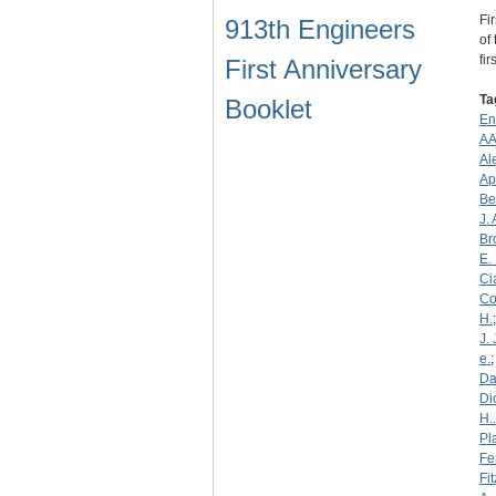
Fi
913th Engineers
of
fi
First Anniversary
Ta
Booklet
En
AA
Al
Ap
Be
J. 
Br
E. 
Ci
Co
H.
J. 
e.
Da
Di
H..
Pl
Fen
Fi