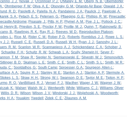
cerino, J. J.
;
Novak, J.
;
O'connoer, P. J.
;
O'Malley, E. M.
;
Oberg, N. B.
;
Oberndorfer,
A.
;
Ohrnberger, F. W.
;
Oliva, A. E.
;
Olsovsky, G. M.
;
Orlando Air Base
;
Oswald, J. A.
;
lund, R. D.
;
Paioletti, A.
;
Palella, N. A.
;
Pandaleno, J. A.
;
Paulick, J.
;
Pawloski, A.
;
karek, S. A.
;
Petach, E. S.
;
Petersen, G.
;
Pflaeging, G. E.
;
Phillips, R. W.
;
Pinecastle
;
necastle Airdrome
;
Pisasale, J.
;
Pitts, H. P.
;
Plymel, A. M.
;
Poe, J. L.
;
Pollock, J. C.
;
st, Henry B.
;
Prieston, S. E.
;
Proctor, F. W.
;
Proitte, M. J.
;
Quinn, T.
;
Rabinowitz, B.
;
cano, B.
;
Rawlings, R. K.
;
Ray, R. J.
;
Reeves, W. D.
;
Reproduction Platoon
;
odes, L.
;
Rice, M.
;
Rider, C. M.
;
Rober, P. D.
;
Roberts
;
Rombilus, J. J.
;
Rowe, L. S.
;
, J. J.
;
Russell, C. E.
;
Russell, D. A.
;
Russell, W. H.
;
Ryan, J. J.
;
Sanoshy, J. L.
;
uers, R. M.
;
Scanlon, W. R.
;
Scannapieco, A. J.
;
Schickendanz, C. A.
;
Schober, J.
;
Schuelke, F. H.
;
Schultz, R. W.
;
Schwab, L. A.
;
Scully, Sherwin H.
;
Sever, F.
;
annon, T. M.
;
Shaw, R.
;
Siegler, N.
;
Siemianowski, E.
;
Silvestri, W. J.
;
Simonovitch,
Sitlinger, B. D.
;
Skalman, L. E.
;
Smith, C. E.
;
Smith, C. L.
;
Smith, S. L.
;
Smith, W. R.
;
uda, C.
;
Sooldathos, G.
;
South Camp
;
Sproesser, G. A.
;
Spurgeon, Allen c.
;
illace, A. A.
;
Squire, R. J.
;
Stanley, M. E.
;
Stanton, A. J.
;
Stanton, A. P.
;
Stermole, A.
Stokes, L. S.
;
Straw, H. H.
;
Strong, W. I.
;
Swanson, D. E.
;
Taylor, M. E.
;
Tipton, H. P.
;
urmo, R. O.
;
VanBilliard, R. J.
;
Vensel, F. J.
;
Wacther
;
Wager, J. W.
;
Wagner, J. W.
;
lczak, K.
;
Walser
;
Walsh, W. J.
;
Wentworth
;
White
;
Williams, C. J.
;
Williams, Oliver
;
Willis, D. R.
;
Wilson
;
Wilson, J. V.
;
Windorski, J. J.
;
Wojiehoski, A.
;
Woodworth
;
rks, H. A.
;
Youakim
;
Ywedell
;
Zidek, C. E.
;
Zilaunes, A. M.