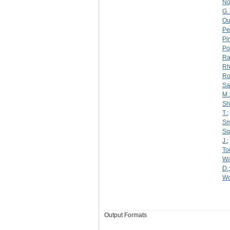
No
G. 
Ou
Pe
Pi
Po
Ra
Rh
Roy
Sa
M.
Sh
T.
;
Sm
Squ
J.
;
To
Wa
D.
Wo
Output Formats