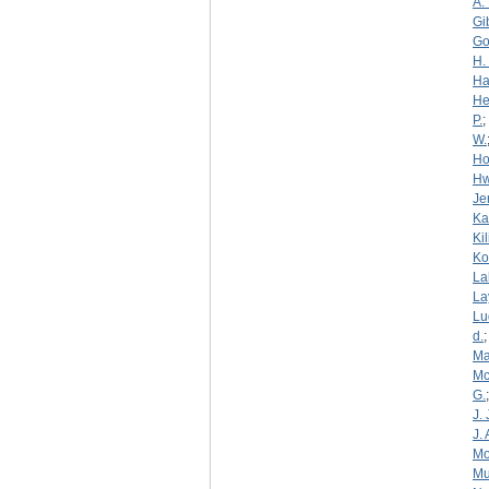
A. 
Gi
Go
H. 
Ha
He
P.
;
W.
Ho
Hw
Je
Ka
Kil
Ko
La
La
Lu
d.
Ma
Mc
G.
J. 
J. 
Mo
Mur