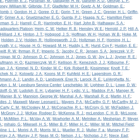
E.
;
Fuerher, E. J.
;
Furstman, M.
;
Gallagher, H. W.
;
Gardner, A. D.
;
George, L. P.
;
bney, William M.
;
Gilbride, T. F.
;
Gladfelter, W. H.
;
Goetz, A. M.
;
Goldman, E.
;
lomb, I.
;
Gordon, H. J.
;
Goree, O. E.
;
Gorin, T. H.
;
Green, J. C.
;
Grenier, H. L.
;
Griffin,
P.
;
Griner, A. p.
;
Gruetzmacher, E. G.
;
Guinta, P. J.
;
Haaga, N. C.
;
Hamilton Field
;
rman, S. J.
;
Harrell, C. R.
;
Harrington, E. H.
;
Hart, John B.
;
Hathaway, S. A.
;
adquarters Platoon
;
Heim, C. W.
;
Helker, R. B.
;
Hensley, W. E.
;
Herrold, J. P.
;
Hill, A.
Hilliard, J. K.
;
Hinton, J. T.
;
Hobgood, J. S.
;
Hoffman, W. H.
;
Hohan, W. B.
;
Hoke, M.
;
Holden, J. V.
;
Holden, R.
;
Hollingsworth, J. D.
;
Holtzman, H. F.
;
Horning, H. L.
;
rvath, V. c.
;
House, H. G.
;
Howard, M. H.
;
Huddy, L. R.
;
Hurst, Coy F.
;
Huston, E. E.
;
eitt, R. W.
;
Ihrman, R. F.
;
Imperio, S.
;
Jacoby, C. R.
;
Jensen, S. A.
;
Jereczek, V. P.
;
rnigan, W. O.
;
Johnson, D. C.
;
Johnson, H. J.
;
Jones, G. W.
;
Joy, L. J.
;
Joyner, R. E.
;
ufmann, H. O.
;
Kazmierczyk, W. F.
;
Kellison, R.
;
Kenezvich, J. J.
;
Kilbourne, F.
;
ian, J. A.
;
Kimmel, N. D.
;
Kinder, M. C.
;
Kirk, Robert B.
;
Kissimmee
;
Knott, T. E.
;
chek, N. J.
;
Kolowitz, J. A.
;
Koons, M. P.
;
Kuhfeld, H. E.
;
Lagerstrom, G. R.
;
hmann, A. J.
;
Landin, A. D.
;
Landsverk, Ener N.
;
Larock, R. E.
;
LaVerghetta, N.
;
yton, L. M.
;
Leesburg Service Center
;
Leschetsko, M.
;
Lightner, D. L.
;
Lowe, D. W.
;
dolff, G. W.
;
Ludolph, E. H.
;
Lybarger, H. F.
;
Lydic, V. L.
;
Maddox, P. A.
;
Manger, R.
;
Manier, B. V.
;
Mannion, George W.
;
Marshal, A. A.
;
Marshall, R. d.
;
Martin, H. F.
;
tles, J.
;
Maxwell
;
Mayer, Leonard L.
;
Mayers, P. A.
;
McCarthy, G. F.
;
McCarthy, M. J.
;
Carty, C. M.
;
McCloskey, M. J.
;
McConachie, R. L.
;
McCrory, G. W.
;
McFadden, J.
;
McGrory, J. J.
;
McKee, Rodger D.
;
McKenna, R. J.
;
mcLendon, C. H. B.
;
McLoone,
J.
;
McMillen, P. L.
;
McVay, A. W.
;
Mcwhorter, A. M.
;
Melniker, A.
;
Meshejian, P.
;
Meyer,
A.
;
mihalo, G.
;
Mikesell, H. S.
;
Miller, B. F.
;
Miller, H. C.
;
Miller, W. M.
;
Mitchel Field
;
line, L. L.
;
Morini, A. R.
;
Morris, M. L.
;
Mueller, R. J.
;
Muller, F. a.
;
Munsey, F. P.
;
ray, J. A.
;
Murray, J. P.
;
Neas, M. O.
;
Nelson, J. L.
;
Nicholas, J. F.
;
Niece, Ead
;