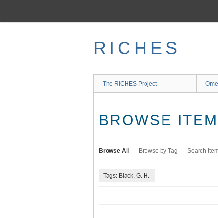
Skip
to
main
content
RICHES
The RICHES Project
Ome
BROWSE ITEMS
Browse All
Browse by Tag
Search Ite
Tags: Black, G. H.