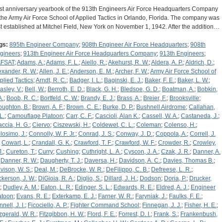
rst anniversary yearbook of the 913th Engineers Air Force Headquarters Company
 the Army Air Force School of Applied Tactics in Orlando, Florida. The company was
rst established at Mitchel Field, New York on November 1, 1942. After the addition…
gs:
895th Engineer Company
;
908th Engineer Air Force Headquarters
;
908th
gineers
;
913th Engineer Air Force Headquarters Company
;
913th Engineers
;
FSAT
;
Adams, A.
;
Adams, F. L.
;
Aiello, R.
;
Akehurst, R. W.
;
Aldera, A. P.
;
Aldrich, D.
;
exander, R. W.
;
Allen, J. E.
;
Anderson, E. M.
;
Archer, F. W.
;
Army Air Force School of
plied Tactics
;
Arndt, R. C.
;
Badger, I. L.
;
Baginski, E. J.
;
Baker, F. E.
;
Baker, L. W.
;
asley, V.
;
Bell, W.
;
Berroth, E. D.
;
Black, G. H.
;
Bledsoe, G. D.
;
Boatman, A.
;
Bobkin,
A.
;
Boob, R. C.
;
Bortfeld, C. W.
;
Brandy, E. J.
;
Brass, A.
;
Breier, F.
;
Brooksville
;
oughton, B.
;
Brown, A. F.
;
Brown, C. E.
;
Burke, D. P.
;
Bushnell Airdrome
;
Callahan,
L.
;
Camouflage Platoon
;
Carr, C. F.
;
Cascioli, Alan K.
;
Cassell, W. A.
;
Castaneda, J.
;
accia, H. G.
;
Ciervo
;
Ciszewski, H.
;
Coldewet, C. L.
;
Coleman
;
Colenso, H.
;
losimo, J.
;
Connolly, W. F. Jr.
;
Conrad, J. S.
;
Conway, J. D.
;
Coppola, A.
;
Correll, J.
;
Cowart, L.
;
Crandall, G. K.
;
Crawford, T. F.
;
Crawford, W. F.
;
Crowder, R.
;
Crowley,
J.
;
Cureton, T.
;
Curry
;
Cushing
;
Cuthright, L. A.
;
Cyscon, J. A.
;
Czak, J. R.
;
Danner, A.
;
Danner, R. W.
;
Daugherty, T. J.
;
Daversa, H.
;
Davidson, A. C.
;
Davies, Thomas B.
;
vison, W. S.
;
Deal, M.
;
DeBrocke, W. R.
;
DeFilippo, C. B.
;
Defreese, L. R.
;
ckerson, J. W.
;
DiGioia, R. A.
;
Diglio, S.
;
Dillard, J. H.
;
Dodson
;
Doria, P.
;
Drucker,
;
Dudley, A. M.
;
Eaton, L. R.
;
Edinger, S. L.
;
Edwards, R. E.
;
Eldred, A. J.
;
Engineer
atoon
;
Evans, R. E.
;
Exterkamp, E. J.
;
Farner, W. R.
;
Faryniak, J.
;
Faulks, F. E.
;
nell, J. I.
;
Ficociello, A. P.
;
Fighter Command School
;
Finnegan, J. J.
;
Fisher, H. E.
;
tzgerald, W. R.
;
Fitzgibbon, H. W.
;
Flord, F. E.
;
Forrest, D. I.
;
Frank, S.
;
Frankenbush,