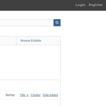
Login
Register
Browse Exhibits
Sort by:
Title
Creator
Date Added