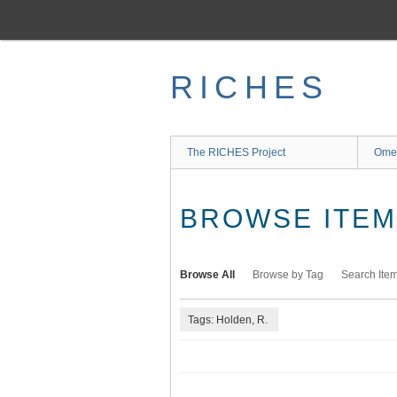
Skip
to
main
content
RICHES
The RICHES Project
Ome
BROWSE ITEMS
Browse All
Browse by Tag
Search Ite
Tags: Holden, R.