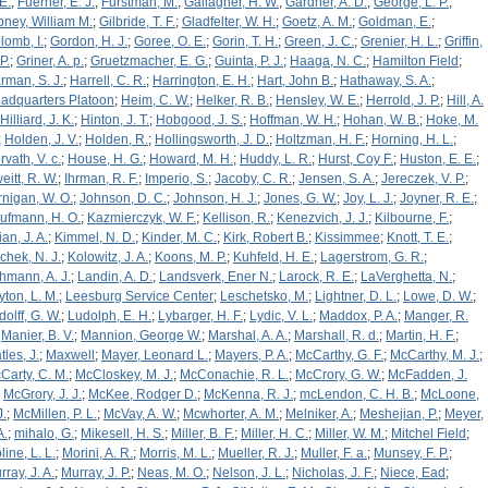
E.
;
Fuerher, E. J.
;
Furstman, M.
;
Gallagher, H. W.
;
Gardner, A. D.
;
George, L. P.
;
bney, William M.
;
Gilbride, T. F.
;
Gladfelter, W. H.
;
Goetz, A. M.
;
Goldman, E.
;
lomb, I.
;
Gordon, H. J.
;
Goree, O. E.
;
Gorin, T. H.
;
Green, J. C.
;
Grenier, H. L.
;
Griffin,
P.
;
Griner, A. p.
;
Gruetzmacher, E. G.
;
Guinta, P. J.
;
Haaga, N. C.
;
Hamilton Field
;
rman, S. J.
;
Harrell, C. R.
;
Harrington, E. H.
;
Hart, John B.
;
Hathaway, S. A.
;
adquarters Platoon
;
Heim, C. W.
;
Helker, R. B.
;
Hensley, W. E.
;
Herrold, J. P.
;
Hill, A.
Hilliard, J. K.
;
Hinton, J. T.
;
Hobgood, J. S.
;
Hoffman, W. H.
;
Hohan, W. B.
;
Hoke, M.
;
Holden, J. V.
;
Holden, R.
;
Hollingsworth, J. D.
;
Holtzman, H. F.
;
Horning, H. L.
;
rvath, V. c.
;
House, H. G.
;
Howard, M. H.
;
Huddy, L. R.
;
Hurst, Coy F.
;
Huston, E. E.
;
eitt, R. W.
;
Ihrman, R. F.
;
Imperio, S.
;
Jacoby, C. R.
;
Jensen, S. A.
;
Jereczek, V. P.
;
rnigan, W. O.
;
Johnson, D. C.
;
Johnson, H. J.
;
Jones, G. W.
;
Joy, L. J.
;
Joyner, R. E.
;
ufmann, H. O.
;
Kazmierczyk, W. F.
;
Kellison, R.
;
Kenezvich, J. J.
;
Kilbourne, F.
;
ian, J. A.
;
Kimmel, N. D.
;
Kinder, M. C.
;
Kirk, Robert B.
;
Kissimmee
;
Knott, T. E.
;
chek, N. J.
;
Kolowitz, J. A.
;
Koons, M. P.
;
Kuhfeld, H. E.
;
Lagerstrom, G. R.
;
hmann, A. J.
;
Landin, A. D.
;
Landsverk, Ener N.
;
Larock, R. E.
;
LaVerghetta, N.
;
yton, L. M.
;
Leesburg Service Center
;
Leschetsko, M.
;
Lightner, D. L.
;
Lowe, D. W.
;
dolff, G. W.
;
Ludolph, E. H.
;
Lybarger, H. F.
;
Lydic, V. L.
;
Maddox, P. A.
;
Manger, R.
;
Manier, B. V.
;
Mannion, George W.
;
Marshal, A. A.
;
Marshall, R. d.
;
Martin, H. F.
;
tles, J.
;
Maxwell
;
Mayer, Leonard L.
;
Mayers, P. A.
;
McCarthy, G. F.
;
McCarthy, M. J.
;
Carty, C. M.
;
McCloskey, M. J.
;
McConachie, R. L.
;
McCrory, G. W.
;
McFadden, J.
;
McGrory, J. J.
;
McKee, Rodger D.
;
McKenna, R. J.
;
mcLendon, C. H. B.
;
McLoone,
J.
;
McMillen, P. L.
;
McVay, A. W.
;
Mcwhorter, A. M.
;
Melniker, A.
;
Meshejian, P.
;
Meyer,
A.
;
mihalo, G.
;
Mikesell, H. S.
;
Miller, B. F.
;
Miller, H. C.
;
Miller, W. M.
;
Mitchel Field
;
line, L. L.
;
Morini, A. R.
;
Morris, M. L.
;
Mueller, R. J.
;
Muller, F. a.
;
Munsey, F. P.
;
ray, J. A.
;
Murray, J. P.
;
Neas, M. O.
;
Nelson, J. L.
;
Nicholas, J. F.
;
Niece, Ead
;