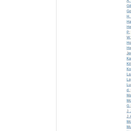
A. 
Gi
Go
H. 
Ha
He
P.
;
W.
Ho
Hw
Je
Ka
Kil
Ko
La
La
Lu
d.
Ma
Mc
G.
J. 
J. 
Mo
Mur