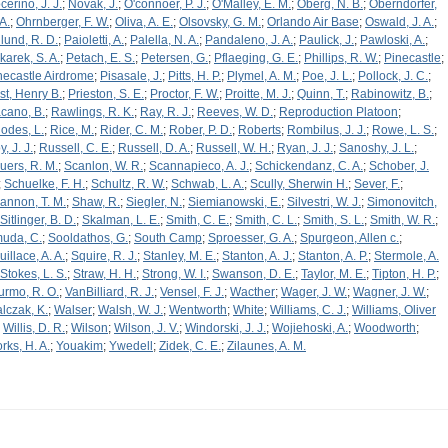
cerino, J. J.
;
Novak, J.
;
O'connoer, P. J.
;
O'Malley, E. M.
;
Oberg, N. B.
;
Oberndorfer,
A.
;
Ohrnberger, F. W.
;
Oliva, A. E.
;
Olsovsky, G. M.
;
Orlando Air Base
;
Oswald, J. A.
;
lund, R. D.
;
Paioletti, A.
;
Palella, N. A.
;
Pandaleno, J. A.
;
Paulick, J.
;
Pawloski, A.
;
karek, S. A.
;
Petach, E. S.
;
Petersen, G.
;
Pflaeging, G. E.
;
Phillips, R. W.
;
Pinecastle
;
necastle Airdrome
;
Pisasale, J.
;
Pitts, H. P.
;
Plymel, A. M.
;
Poe, J. L.
;
Pollock, J. C.
;
st, Henry B.
;
Prieston, S. E.
;
Proctor, F. W.
;
Proitte, M. J.
;
Quinn, T.
;
Rabinowitz, B.
;
cano, B.
;
Rawlings, R. K.
;
Ray, R. J.
;
Reeves, W. D.
;
Reproduction Platoon
;
odes, L.
;
Rice, M.
;
Rider, C. M.
;
Rober, P. D.
;
Roberts
;
Rombilus, J. J.
;
Rowe, L. S.
;
, J. J.
;
Russell, C. E.
;
Russell, D. A.
;
Russell, W. H.
;
Ryan, J. J.
;
Sanoshy, J. L.
;
uers, R. M.
;
Scanlon, W. R.
;
Scannapieco, A. J.
;
Schickendanz, C. A.
;
Schober, J.
;
Schuelke, F. H.
;
Schultz, R. W.
;
Schwab, L. A.
;
Scully, Sherwin H.
;
Sever, F.
;
annon, T. M.
;
Shaw, R.
;
Siegler, N.
;
Siemianowski, E.
;
Silvestri, W. J.
;
Simonovitch,
Sitlinger, B. D.
;
Skalman, L. E.
;
Smith, C. E.
;
Smith, C. L.
;
Smith, S. L.
;
Smith, W. R.
;
uda, C.
;
Sooldathos, G.
;
South Camp
;
Sproesser, G. A.
;
Spurgeon, Allen c.
;
illace, A. A.
;
Squire, R. J.
;
Stanley, M. E.
;
Stanton, A. J.
;
Stanton, A. P.
;
Stermole, A.
Stokes, L. S.
;
Straw, H. H.
;
Strong, W. I.
;
Swanson, D. E.
;
Taylor, M. E.
;
Tipton, H. P.
;
urmo, R. O.
;
VanBilliard, R. J.
;
Vensel, F. J.
;
Wacther
;
Wager, J. W.
;
Wagner, J. W.
;
lczak, K.
;
Walser
;
Walsh, W. J.
;
Wentworth
;
White
;
Williams, C. J.
;
Williams, Oliver
;
Willis, D. R.
;
Wilson
;
Wilson, J. V.
;
Windorski, J. J.
;
Wojiehoski, A.
;
Woodworth
;
rks, H. A.
;
Youakim
;
Ywedell
;
Zidek, C. E.
;
Zilaunes, A. M.