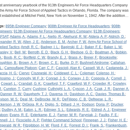
rst anniversary yearbook of the 913th Engineers Air Force Headquarters Company
 the Army Air Force School of Applied Tactics in Orlando, Florida. The company was
rst established at Mitchel Field, New York on November 1, 1942. After the addition…
gs:
895th Engineer Company
;
908th Engineer Air Force Headquarters
;
908th
gineers
;
913th Engineer Air Force Headquarters Company
;
913th Engineers
;
FSAT
;
Adams, A.
;
Adams, F. L.
;
Aiello, R.
;
Akehurst, R. W.
;
Aldera, A. P.
;
Aldrich, D.
;
exander, R. W.
;
Allen, J. E.
;
Anderson, E. M.
;
Archer, F. W.
;
Army Air Force School of
plied Tactics
;
Arndt, R. C.
;
Badger, I. L.
;
Baginski, E. J.
;
Baker, F. E.
;
Baker, L. W.
;
asley, V.
;
Bell, W.
;
Berroth, E. D.
;
Black, G. H.
;
Bledsoe, G. D.
;
Boatman, A.
;
Bobkin,
A.
;
Boob, R. C.
;
Bortfeld, C. W.
;
Brandy, E. J.
;
Brass, A.
;
Breier, F.
;
Brooksville
;
oughton, B.
;
Brown, A. F.
;
Brown, C. E.
;
Burke, D. P.
;
Bushnell Airdrome
;
Callahan,
L.
;
Camouflage Platoon
;
Carr, C. F.
;
Cascioli, Alan K.
;
Cassell, W. A.
;
Castaneda, J.
;
accia, H. G.
;
Ciervo
;
Ciszewski, H.
;
Coldewet, C. L.
;
Coleman
;
Colenso, H.
;
losimo, J.
;
Connolly, W. F. Jr.
;
Conrad, J. S.
;
Conway, J. D.
;
Coppola, A.
;
Correll, J.
;
Cowart, L.
;
Crandall, G. K.
;
Crawford, T. F.
;
Crawford, W. F.
;
Crowder, R.
;
Crowley,
J.
;
Cureton, T.
;
Curry
;
Cushing
;
Cuthright, L. A.
;
Cyscon, J. A.
;
Czak, J. R.
;
Danner, A.
;
Danner, R. W.
;
Daugherty, T. J.
;
Daversa, H.
;
Davidson, A. C.
;
Davies, Thomas B.
;
vison, W. S.
;
Deal, M.
;
DeBrocke, W. R.
;
DeFilippo, C. B.
;
Defreese, L. R.
;
ckerson, J. W.
;
DiGioia, R. A.
;
Diglio, S.
;
Dillard, J. H.
;
Dodson
;
Doria, P.
;
Drucker,
;
Dudley, A. M.
;
Eaton, L. R.
;
Edinger, S. L.
;
Edwards, R. E.
;
Eldred, A. J.
;
Engineer
atoon
;
Evans, R. E.
;
Exterkamp, E. J.
;
Farner, W. R.
;
Faryniak, J.
;
Faulks, F. E.
;
nell, J. I.
;
Ficociello, A. P.
;
Fighter Command School
;
Finnegan, J. J.
;
Fisher, H. E.
;
tzgerald, W. R.
;
Fitzgibbon, H. W.
;
Flord, F. E.
;
Forrest, D. I.
;
Frank, S.
;
Frankenbush,