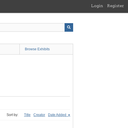
Login
Register
Browse Exhibits
Sort by:
Title
Creator
Date Added