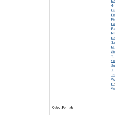
No
G. 
Ou
Pe
Pi
Po
Ra
Rh
Roy
Sa
M.
Sh
T.
;
Sm
Squ
J.
;
To
Wa
D.
Wo
Output Formats