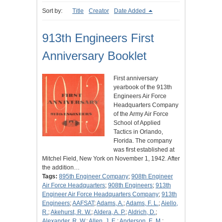
Sort by:
Title
Creator
Date Added
913th Engineers First
Anniversary Booklet
First anniversary
yearbook of the 913th
Engineers Air Force
Headquarters Company
of the Army Air Force
School of Applied
Tactics in Orlando,
Florida. The company
was first established at
Mitchel Field, New York on November 1, 1942. After
the addition…
Tags:
895th Engineer Company
;
908th Engineer
Air Force Headquarters
;
908th Engineers
;
913th
Engineer Air Force Headquarters Company
;
913th
Engineers
;
AAFSAT
;
Adams, A.
;
Adams, F. L.
;
Aiello,
R.
;
Akehurst, R. W.
;
Aldera, A. P.
;
Aldrich, D.
;
Alexander, R. W.
;
Allen, J. E.
;
Anderson, E. M.
;