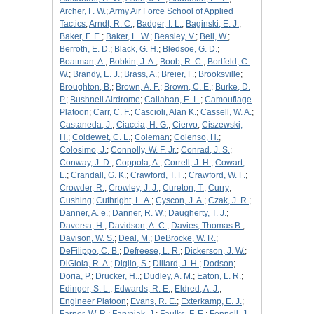
Archer, F. W.
;
Army Air Force School of Applied
Tactics
;
Arndt, R. C.
;
Badger, I. L.
;
Baginski, E. J.
;
Baker, F. E.
;
Baker, L. W.
;
Beasley, V.
;
Bell, W.
;
Berroth, E. D.
;
Black, G. H.
;
Bledsoe, G. D.
;
Boatman, A.
;
Bobkin, J. A.
;
Boob, R. C.
;
Bortfeld, C.
W.
;
Brandy, E. J.
;
Brass, A.
;
Breier, F.
;
Brooksville
;
Broughton, B.
;
Brown, A. F.
;
Brown, C. E.
;
Burke, D.
P.
;
Bushnell Airdrome
;
Callahan, E. L.
;
Camouflage
Platoon
;
Carr, C. F.
;
Cascioli, Alan K.
;
Cassell, W. A.
;
Castaneda, J.
;
Ciaccia, H. G.
;
Ciervo
;
Ciszewski,
H.
;
Coldewet, C. L.
;
Coleman
;
Colenso, H.
;
Colosimo, J.
;
Connolly, W. F. Jr.
;
Conrad, J. S.
;
Conway, J. D.
;
Coppola, A.
;
Correll, J. H.
;
Cowart,
L.
;
Crandall, G. K.
;
Crawford, T. F.
;
Crawford, W. F.
;
Crowder, R.
;
Crowley, J. J.
;
Cureton, T.
;
Curry
;
Cushing
;
Cuthright, L. A.
;
Cyscon, J. A.
;
Czak, J. R.
;
Danner, A. e.
;
Danner, R. W.
;
Daugherty, T. J.
;
Daversa, H.
;
Davidson, A. C.
;
Davies, Thomas B.
;
Davison, W. S.
;
Deal, M.
;
DeBrocke, W. R.
;
DeFilippo, C. B.
;
Defreese, L. R.
;
Dickerson, J. W.
;
DiGioia, R. A.
;
Diglio, S.
;
Dillard, J. H.
;
Dodson
;
Doria, P.
;
Drucker, H..
;
Dudley, A. M.
;
Eaton, L. R.
;
Edinger, S. L.
;
Edwards, R. E.
;
Eldred, A. J.
;
Engineer Platoon
;
Evans, R. E.
;
Exterkamp, E. J.
;