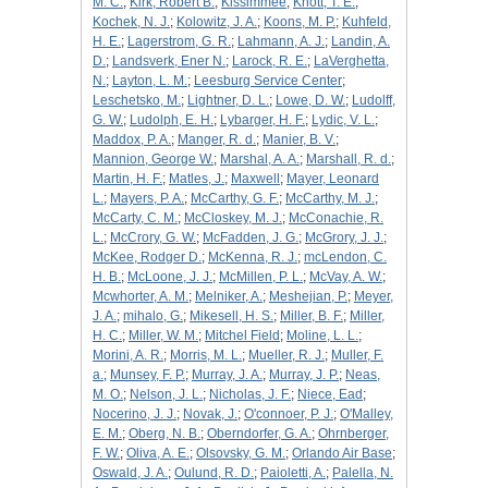
M. C.
;
Kirk, Robert B.
;
Kissimmee
;
Knott, T. E.
;
Kochek, N. J.
;
Kolowitz, J. A.
;
Koons, M. P.
;
Kuhfeld,
H. E.
;
Lagerstrom, G. R.
;
Lahmann, A. J.
;
Landin, A.
D.
;
Landsverk, Ener N.
;
Larock, R. E.
;
LaVerghetta,
N.
;
Layton, L. M.
;
Leesburg Service Center
;
Leschetsko, M.
;
Lightner, D. L.
;
Lowe, D. W.
;
Ludolff,
G. W.
;
Ludolph, E. H.
;
Lybarger, H. F.
;
Lydic, V. L.
;
Maddox, P. A.
;
Manger, R. d.
;
Manier, B. V.
;
Mannion, George W.
;
Marshal, A. A.
;
Marshall, R. d.
;
Martin, H. F.
;
Matles, J.
;
Maxwell
;
Mayer, Leonard
L.
;
Mayers, P. A.
;
McCarthy, G. F.
;
McCarthy, M. J.
;
McCarty, C. M.
;
McCloskey, M. J.
;
McConachie, R.
L.
;
McCrory, G. W.
;
McFadden, J. G.
;
McGrory, J. J.
;
McKee, Rodger D.
;
McKenna, R. J.
;
mcLendon, C.
H. B.
;
McLoone, J. J.
;
McMillen, P. L.
;
McVay, A. W.
;
Mcwhorter, A. M.
;
Melniker, A.
;
Meshejian, P.
;
Meyer,
J. A.
;
mihalo, G.
;
Mikesell, H. S.
;
Miller, B. F.
;
Miller,
H. C.
;
Miller, W. M.
;
Mitchel Field
;
Moline, L. L.
;
Morini, A. R.
;
Morris, M. L.
;
Mueller, R. J.
;
Muller, F.
a.
;
Munsey, F. P.
;
Murray, J. A.
;
Murray, J. P.
;
Neas,
M. O.
;
Nelson, J. L.
;
Nicholas, J. F.
;
Niece, Ead
;
Nocerino, J. J.
;
Novak, J.
;
O'connoer, P. J.
;
O'Malley,
E. M.
;
Oberg, N. B.
;
Oberndorfer, G. A.
;
Ohrnberger,
F. W.
;
Oliva, A. E.
;
Olsovsky, G. M.
;
Orlando Air Base
;
Oswald, J. A.
;
Oulund, R. D.
;
Paioletti, A.
;
Palella, N.