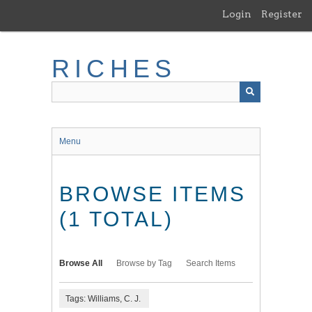
Skip
Login
Register
to
main
content
RICHES
Menu
BROWSE ITEMS
(1 TOTAL)
Browse All
Browse by Tag
Search Items
Tags: Williams, C. J.