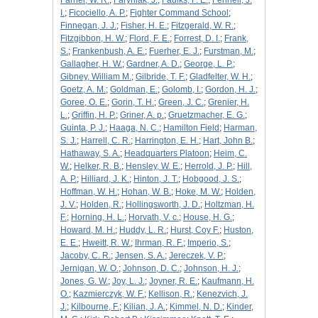
Farner, W. R.
;
Faryniak, J.
;
Faulks, F. E.
;
Fennell, J.
I.
;
Ficociello, A. P.
;
Fighter Command School
;
Finnegan, J. J.
;
Fisher, H. E.
;
Fitzgerald, W. R.
;
Fitzgibbon, H. W.
;
Flord, F. E.
;
Forrest, D. I.
;
Frank,
S.
;
Frankenbush, A. E.
;
Fuerher, E. J.
;
Furstman, M.
;
Gallagher, H. W.
;
Gardner, A. D.
;
George, L. P.
;
Gibney, William M.
;
Gilbride, T. F.
;
Gladfelter, W. H.
;
Goetz, A. M.
;
Goldman, E.
;
Golomb, I.
;
Gordon, H. J.
;
Goree, O. E.
;
Gorin, T. H.
;
Green, J. C.
;
Grenier, H.
L.
;
Griffin, H. P.
;
Griner, A. p.
;
Gruetzmacher, E. G.
;
Guinta, P. J.
;
Haaga, N. C.
;
Hamilton Field
;
Harman,
S. J.
;
Harrell, C. R.
;
Harrington, E. H.
;
Hart, John B.
;
Hathaway, S. A.
;
Headquarters Platoon
;
Heim, C.
W.
;
Helker, R. B.
;
Hensley, W. E.
;
Herrold, J. P.
;
Hill,
A. P.
;
Hilliard, J. K.
;
Hinton, J. T.
;
Hobgood, J. S.
;
Hoffman, W. H.
;
Hohan, W. B.
;
Hoke, M. W.
;
Holden,
J. V.
;
Holden, R.
;
Hollingsworth, J. D.
;
Holtzman, H.
F.
;
Horning, H. L.
;
Horvath, V. c.
;
House, H. G.
;
Howard, M. H.
;
Huddy, L. R.
;
Hurst, Coy F.
;
Huston,
E. E.
;
Hweitt, R. W.
;
Ihrman, R. F.
;
Imperio, S.
;
Jacoby, C. R.
;
Jensen, S. A.
;
Jereczek, V. P.
;
Jernigan, W. O.
;
Johnson, D. C.
;
Johnson, H. J.
;
Jones, G. W.
;
Joy, L. J.
;
Joyner, R. E.
;
Kaufmann, H.
O.
;
Kazmierczyk, W. F.
;
Kellison, R.
;
Kenezvich, J.
J.
;
Kilbourne, F.
;
Kilian, J. A.
;
Kimmel, N. D.
;
Kinder,