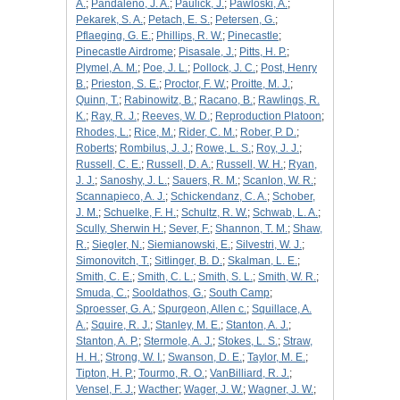
A.
;
Pandaleno, J. A.
;
Paulick, J.
;
Pawloski, A.
;
Pekarek, S. A.
;
Petach, E. S.
;
Petersen, G.
;
Pflaeging, G. E.
;
Phillips, R. W.
;
Pinecastle
;
Pinecastle Airdrome
;
Pisasale, J.
;
Pitts, H. P.
;
Plymel, A. M.
;
Poe, J. L.
;
Pollock, J. C.
;
Post, Henry
B.
;
Prieston, S. E.
;
Proctor, F. W.
;
Proitte, M. J.
;
Quinn, T.
;
Rabinowitz, B.
;
Racano, B.
;
Rawlings, R.
K.
;
Ray, R. J.
;
Reeves, W. D.
;
Reproduction Platoon
;
Rhodes, L.
;
Rice, M.
;
Rider, C. M.
;
Rober, P. D.
;
Roberts
;
Rombilus, J. J.
;
Rowe, L. S.
;
Roy, J. J.
;
Russell, C. E.
;
Russell, D. A.
;
Russell, W. H.
;
Ryan,
J. J.
;
Sanoshy, J. L.
;
Sauers, R. M.
;
Scanlon, W. R.
;
Scannapieco, A. J.
;
Schickendanz, C. A.
;
Schober,
J. M.
;
Schuelke, F. H.
;
Schultz, R. W.
;
Schwab, L. A.
;
Scully, Sherwin H.
;
Sever, F.
;
Shannon, T. M.
;
Shaw,
R.
;
Siegler, N.
;
Siemianowski, E.
;
Silvestri, W. J.
;
Simonovitch, T.
;
Sitlinger, B. D.
;
Skalman, L. E.
;
Smith, C. E.
;
Smith, C. L.
;
Smith, S. L.
;
Smith, W. R.
;
Smuda, C.
;
Sooldathos, G.
;
South Camp
;
Sproesser, G. A.
;
Spurgeon, Allen c.
;
Squillace, A.
A.
;
Squire, R. J.
;
Stanley, M. E.
;
Stanton, A. J.
;
Stanton, A. P.
;
Stermole, A. J.
;
Stokes, L. S.
;
Straw,
H. H.
;
Strong, W. I.
;
Swanson, D. E.
;
Taylor, M. E.
;
Tipton, H. P.
;
Tourmo, R. O.
;
VanBilliard, R. J.
;
Vensel, F. J.
;
Wacther
;
Wager, J. W.
;
Wagner, J. W.
;