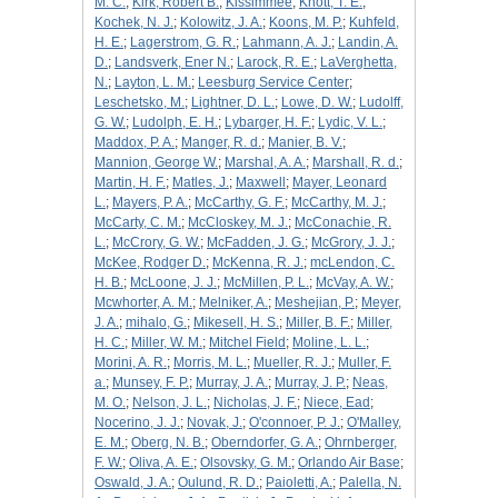
M. C.
;
Kirk, Robert B.
;
Kissimmee
;
Knott, T. E.
;
Kochek, N. J.
;
Kolowitz, J. A.
;
Koons, M. P.
;
Kuhfeld,
H. E.
;
Lagerstrom, G. R.
;
Lahmann, A. J.
;
Landin, A.
D.
;
Landsverk, Ener N.
;
Larock, R. E.
;
LaVerghetta,
N.
;
Layton, L. M.
;
Leesburg Service Center
;
Leschetsko, M.
;
Lightner, D. L.
;
Lowe, D. W.
;
Ludolff,
G. W.
;
Ludolph, E. H.
;
Lybarger, H. F.
;
Lydic, V. L.
;
Maddox, P. A.
;
Manger, R. d.
;
Manier, B. V.
;
Mannion, George W.
;
Marshal, A. A.
;
Marshall, R. d.
;
Martin, H. F.
;
Matles, J.
;
Maxwell
;
Mayer, Leonard
L.
;
Mayers, P. A.
;
McCarthy, G. F.
;
McCarthy, M. J.
;
McCarty, C. M.
;
McCloskey, M. J.
;
McConachie, R.
L.
;
McCrory, G. W.
;
McFadden, J. G.
;
McGrory, J. J.
;
McKee, Rodger D.
;
McKenna, R. J.
;
mcLendon, C.
H. B.
;
McLoone, J. J.
;
McMillen, P. L.
;
McVay, A. W.
;
Mcwhorter, A. M.
;
Melniker, A.
;
Meshejian, P.
;
Meyer,
J. A.
;
mihalo, G.
;
Mikesell, H. S.
;
Miller, B. F.
;
Miller,
H. C.
;
Miller, W. M.
;
Mitchel Field
;
Moline, L. L.
;
Morini, A. R.
;
Morris, M. L.
;
Mueller, R. J.
;
Muller, F.
a.
;
Munsey, F. P.
;
Murray, J. A.
;
Murray, J. P.
;
Neas,
M. O.
;
Nelson, J. L.
;
Nicholas, J. F.
;
Niece, Ead
;
Nocerino, J. J.
;
Novak, J.
;
O'connoer, P. J.
;
O'Malley,
E. M.
;
Oberg, N. B.
;
Oberndorfer, G. A.
;
Ohrnberger,
F. W.
;
Oliva, A. E.
;
Olsovsky, G. M.
;
Orlando Air Base
;
Oswald, J. A.
;
Oulund, R. D.
;
Paioletti, A.
;
Palella, N.