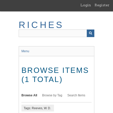
Skip
Login
Register
to
main
content
RICHES
Menu
BROWSE ITEMS
(1 TOTAL)
Browse All
Browse by Tag
Search Items
Tags: Reeves, W. D.