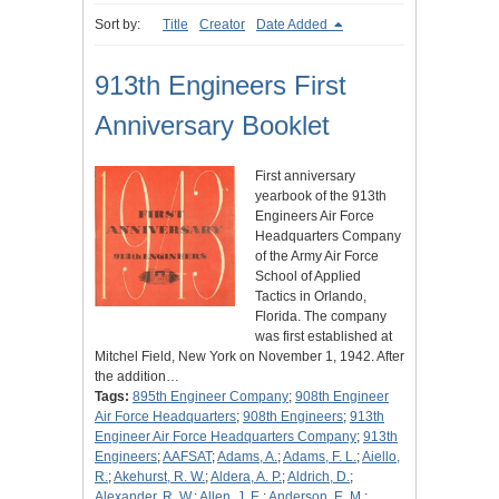
Sort by:
Title
Creator
Date Added
913th Engineers First
Anniversary Booklet
First anniversary
yearbook of the 913th
Engineers Air Force
Headquarters Company
of the Army Air Force
School of Applied
Tactics in Orlando,
Florida. The company
was first established at
Mitchel Field, New York on November 1, 1942. After
the addition…
Tags:
895th Engineer Company
;
908th Engineer
Air Force Headquarters
;
908th Engineers
;
913th
Engineer Air Force Headquarters Company
;
913th
Engineers
;
AAFSAT
;
Adams, A.
;
Adams, F. L.
;
Aiello,
R.
;
Akehurst, R. W.
;
Aldera, A. P.
;
Aldrich, D.
;
Alexander, R. W.
;
Allen, J. E.
;
Anderson, E. M.
;