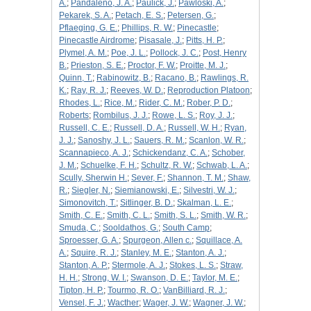
A.
;
Pandaleno, J. A.
;
Paulick, J.
;
Pawloski, A.
;
Pekarek, S. A.
;
Petach, E. S.
;
Petersen, G.
;
Pflaeging, G. E.
;
Phillips, R. W.
;
Pinecastle
;
Pinecastle Airdrome
;
Pisasale, J.
;
Pitts, H. P.
;
Plymel, A. M.
;
Poe, J. L.
;
Pollock, J. C.
;
Post, Henry
B.
;
Prieston, S. E.
;
Proctor, F. W.
;
Proitte, M. J.
;
Quinn, T.
;
Rabinowitz, B.
;
Racano, B.
;
Rawlings, R.
K.
;
Ray, R. J.
;
Reeves, W. D.
;
Reproduction Platoon
;
Rhodes, L.
;
Rice, M.
;
Rider, C. M.
;
Rober, P. D.
;
Roberts
;
Rombilus, J. J.
;
Rowe, L. S.
;
Roy, J. J.
;
Russell, C. E.
;
Russell, D. A.
;
Russell, W. H.
;
Ryan,
J. J.
;
Sanoshy, J. L.
;
Sauers, R. M.
;
Scanlon, W. R.
;
Scannapieco, A. J.
;
Schickendanz, C. A.
;
Schober,
J. M.
;
Schuelke, F. H.
;
Schultz, R. W.
;
Schwab, L. A.
;
Scully, Sherwin H.
;
Sever, F.
;
Shannon, T. M.
;
Shaw,
R.
;
Siegler, N.
;
Siemianowski, E.
;
Silvestri, W. J.
;
Simonovitch, T.
;
Sitlinger, B. D.
;
Skalman, L. E.
;
Smith, C. E.
;
Smith, C. L.
;
Smith, S. L.
;
Smith, W. R.
;
Smuda, C.
;
Sooldathos, G.
;
South Camp
;
Sproesser, G. A.
;
Spurgeon, Allen c.
;
Squillace, A.
A.
;
Squire, R. J.
;
Stanley, M. E.
;
Stanton, A. J.
;
Stanton, A. P.
;
Stermole, A. J.
;
Stokes, L. S.
;
Straw,
H. H.
;
Strong, W. I.
;
Swanson, D. E.
;
Taylor, M. E.
;
Tipton, H. P.
;
Tourmo, R. O.
;
VanBilliard, R. J.
;
Vensel, F. J.
;
Wacther
;
Wager, J. W.
;
Wagner, J. W.
;