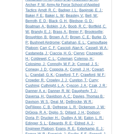
Archer, F. W.
;
Army Air Force School of Applied
Tactics
;
Arndt, R. C.
;
Badger, I. L.
;
Baginski, E. J.
;
Baker, F. E.
;
Baker, L. W.
;
Beasley, V.
;
Bell, W.
;
Berroth, E. D.
;
Black, G. H.
;
Bledsoe, G. D.
;
Boatman, A.
;
Bobkin, J. A.
;
Boob, R. C.
;
Bortfeld, C.
W.
;
Brandy, E. J.
;
Brass, A.
;
Breier, F.
;
Brooksville
;
Broughton, B.
;
Brown, A. F.
;
Brown, C. E.
;
Burke, D.
P.
;
Bushnell Airdrome
;
Callahan, E. L.
;
Camouflage
Platoon
;
Carr, C. F.
;
Cascioli, Alan K.
;
Cassell, W. A.
;
Castaneda, J.
;
Ciaccia, H. G.
;
Ciervo
;
Ciszewski,
H.
;
Coldewet, C. L.
;
Coleman
;
Colenso, H.
;
Colosimo, J.
;
Connolly, W. F. Jr.
;
Conrad, J. S.
;
Conway, J. D.
;
Coppola, A.
;
Correll, J. H.
;
Cowart,
L.
;
Crandall, G. K.
;
Crawford, T. F.
;
Crawford, W. F.
;
Crowder, R.
;
Crowley, J. J.
;
Cureton, T.
;
Curry
;
Cushing
;
Cuthright, L. A.
;
Cyscon, J. A.
;
Czak, J. R.
;
Danner, A. e.
;
Danner, R. W.
;
Daugherty, T. J.
;
Daversa, H.
;
Davidson, A. C.
;
Davies, Thomas B.
;
Davison, W. S.
;
Deal, M.
;
DeBrocke, W. R.
;
DeFilippo, C. B.
;
Defreese, L. R.
;
Dickerson, J. W.
;
DiGioia, R. A.
;
Diglio, S.
;
Dillard, J. H.
;
Dodson
;
Doria, P.
;
Drucker, H..
;
Dudley, A. M.
;
Eaton, L. R.
;
Edinger, S. L.
;
Edwards, R. E.
;
Eldred, A. J.
;
Engineer Platoon
;
Evans, R. E.
;
Exterkamp, E. J.
;