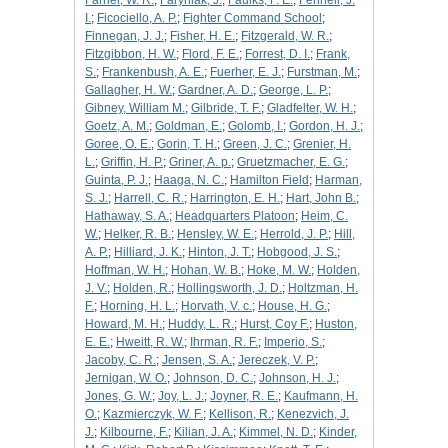
Farner, W. R.
;
Faryniak, J.
;
Faulks, F. E.
;
Fennell, J.
I.
;
Ficociello, A. P.
;
Fighter Command School
;
Finnegan, J. J.
;
Fisher, H. E.
;
Fitzgerald, W. R.
;
Fitzgibbon, H. W.
;
Flord, F. E.
;
Forrest, D. I.
;
Frank,
S.
;
Frankenbush, A. E.
;
Fuerher, E. J.
;
Furstman, M.
;
Gallagher, H. W.
;
Gardner, A. D.
;
George, L. P.
;
Gibney, William M.
;
Gilbride, T. F.
;
Gladfelter, W. H.
;
Goetz, A. M.
;
Goldman, E.
;
Golomb, I.
;
Gordon, H. J.
;
Goree, O. E.
;
Gorin, T. H.
;
Green, J. C.
;
Grenier, H.
L.
;
Griffin, H. P.
;
Griner, A. p.
;
Gruetzmacher, E. G.
;
Guinta, P. J.
;
Haaga, N. C.
;
Hamilton Field
;
Harman,
S. J.
;
Harrell, C. R.
;
Harrington, E. H.
;
Hart, John B.
;
Hathaway, S. A.
;
Headquarters Platoon
;
Heim, C.
W.
;
Helker, R. B.
;
Hensley, W. E.
;
Herrold, J. P.
;
Hill,
A. P.
;
Hilliard, J. K.
;
Hinton, J. T.
;
Hobgood, J. S.
;
Hoffman, W. H.
;
Hohan, W. B.
;
Hoke, M. W.
;
Holden,
J. V.
;
Holden, R.
;
Hollingsworth, J. D.
;
Holtzman, H.
F.
;
Horning, H. L.
;
Horvath, V. c.
;
House, H. G.
;
Howard, M. H.
;
Huddy, L. R.
;
Hurst, Coy F.
;
Huston,
E. E.
;
Hweitt, R. W.
;
Ihrman, R. F.
;
Imperio, S.
;
Jacoby, C. R.
;
Jensen, S. A.
;
Jereczek, V. P.
;
Jernigan, W. O.
;
Johnson, D. C.
;
Johnson, H. J.
;
Jones, G. W.
;
Joy, L. J.
;
Joyner, R. E.
;
Kaufmann, H.
O.
;
Kazmierczyk, W. F.
;
Kellison, R.
;
Kenezvich, J.
J.
;
Kilbourne, F.
;
Kilian, J. A.
;
Kimmel, N. D.
;
Kinder,