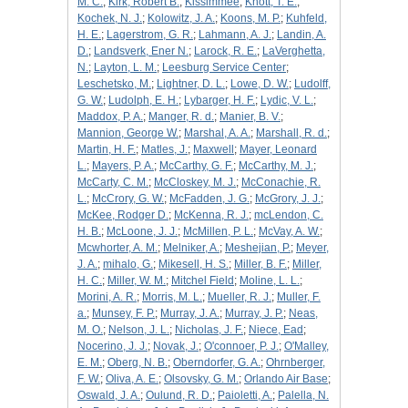
M. C.
;
Kirk, Robert B.
;
Kissimmee
;
Knott, T. E.
;
Kochek, N. J.
;
Kolowitz, J. A.
;
Koons, M. P.
;
Kuhfeld,
H. E.
;
Lagerstrom, G. R.
;
Lahmann, A. J.
;
Landin, A.
D.
;
Landsverk, Ener N.
;
Larock, R. E.
;
LaVerghetta,
N.
;
Layton, L. M.
;
Leesburg Service Center
;
Leschetsko, M.
;
Lightner, D. L.
;
Lowe, D. W.
;
Ludolff,
G. W.
;
Ludolph, E. H.
;
Lybarger, H. F.
;
Lydic, V. L.
;
Maddox, P. A.
;
Manger, R. d.
;
Manier, B. V.
;
Mannion, George W.
;
Marshal, A. A.
;
Marshall, R. d.
;
Martin, H. F.
;
Matles, J.
;
Maxwell
;
Mayer, Leonard
L.
;
Mayers, P. A.
;
McCarthy, G. F.
;
McCarthy, M. J.
;
McCarty, C. M.
;
McCloskey, M. J.
;
McConachie, R.
L.
;
McCrory, G. W.
;
McFadden, J. G.
;
McGrory, J. J.
;
McKee, Rodger D.
;
McKenna, R. J.
;
mcLendon, C.
H. B.
;
McLoone, J. J.
;
McMillen, P. L.
;
McVay, A. W.
;
Mcwhorter, A. M.
;
Melniker, A.
;
Meshejian, P.
;
Meyer,
J. A.
;
mihalo, G.
;
Mikesell, H. S.
;
Miller, B. F.
;
Miller,
H. C.
;
Miller, W. M.
;
Mitchel Field
;
Moline, L. L.
;
Morini, A. R.
;
Morris, M. L.
;
Mueller, R. J.
;
Muller, F.
a.
;
Munsey, F. P.
;
Murray, J. A.
;
Murray, J. P.
;
Neas,
M. O.
;
Nelson, J. L.
;
Nicholas, J. F.
;
Niece, Ead
;
Nocerino, J. J.
;
Novak, J.
;
O'connoer, P. J.
;
O'Malley,
E. M.
;
Oberg, N. B.
;
Oberndorfer, G. A.
;
Ohrnberger,
F. W.
;
Oliva, A. E.
;
Olsovsky, G. M.
;
Orlando Air Base
;
Oswald, J. A.
;
Oulund, R. D.
;
Paioletti, A.
;
Palella, N.