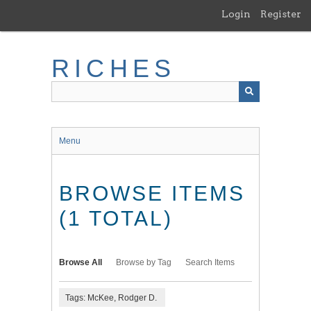
Skip
Login
Register
to
main
content
RICHES
Menu
BROWSE ITEMS
(1 TOTAL)
Browse All
Browse by Tag
Search Items
Tags: McKee, Rodger D.