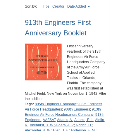
Sort by:
Title
Creator
Date Added
913th Engineers First
Anniversary Booklet
First anniversary
yearbook of the 913th
Engineers Air Force
Headquarters Company
of the Army Air Force
School of Applied
Tactics in Orlando,
Florida. The company
was first established at
Mitchel Field, New York on November 1, 1942. After
the addition…
Tags:
895th Engineer Company
;
908th Engineer
Air Force Headquarters
;
908th Engineers
;
913th
Engineer Air Force Headquarters Company
;
913th
Engineers
;
AAFSAT
;
Adams, A.
;
Adams, F. L.
;
Aiello,
R.
;
Akehurst, R. W.
;
Aldera, A. P.
;
Aldrich, D.
;
Alexander, R. W.
;
Allen, J. E.
;
Anderson, E. M.
;