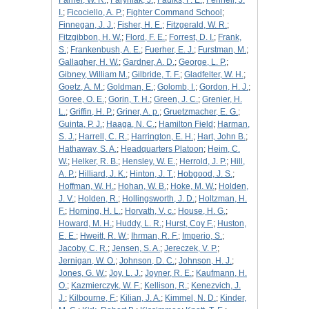
Farner, W. R.
;
Faryniak, J.
;
Faulks, F. E.
;
Fennell, J.
I.
;
Ficociello, A. P.
;
Fighter Command School
;
Finnegan, J. J.
;
Fisher, H. E.
;
Fitzgerald, W. R.
;
Fitzgibbon, H. W.
;
Flord, F. E.
;
Forrest, D. I.
;
Frank,
S.
;
Frankenbush, A. E.
;
Fuerher, E. J.
;
Furstman, M.
;
Gallagher, H. W.
;
Gardner, A. D.
;
George, L. P.
;
Gibney, William M.
;
Gilbride, T. F.
;
Gladfelter, W. H.
;
Goetz, A. M.
;
Goldman, E.
;
Golomb, I.
;
Gordon, H. J.
;
Goree, O. E.
;
Gorin, T. H.
;
Green, J. C.
;
Grenier, H.
L.
;
Griffin, H. P.
;
Griner, A. p.
;
Gruetzmacher, E. G.
;
Guinta, P. J.
;
Haaga, N. C.
;
Hamilton Field
;
Harman,
S. J.
;
Harrell, C. R.
;
Harrington, E. H.
;
Hart, John B.
;
Hathaway, S. A.
;
Headquarters Platoon
;
Heim, C.
W.
;
Helker, R. B.
;
Hensley, W. E.
;
Herrold, J. P.
;
Hill,
A. P.
;
Hilliard, J. K.
;
Hinton, J. T.
;
Hobgood, J. S.
;
Hoffman, W. H.
;
Hohan, W. B.
;
Hoke, M. W.
;
Holden,
J. V.
;
Holden, R.
;
Hollingsworth, J. D.
;
Holtzman, H.
F.
;
Horning, H. L.
;
Horvath, V. c.
;
House, H. G.
;
Howard, M. H.
;
Huddy, L. R.
;
Hurst, Coy F.
;
Huston,
E. E.
;
Hweitt, R. W.
;
Ihrman, R. F.
;
Imperio, S.
;
Jacoby, C. R.
;
Jensen, S. A.
;
Jereczek, V. P.
;
Jernigan, W. O.
;
Johnson, D. C.
;
Johnson, H. J.
;
Jones, G. W.
;
Joy, L. J.
;
Joyner, R. E.
;
Kaufmann, H.
O.
;
Kazmierczyk, W. F.
;
Kellison, R.
;
Kenezvich, J.
J.
;
Kilbourne, F.
;
Kilian, J. A.
;
Kimmel, N. D.
;
Kinder,