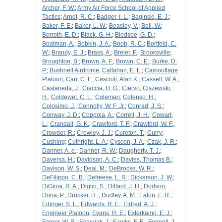
Archer, F. W.
;
Army Air Force School of Applied
Tactics
;
Arndt, R. C.
;
Badger, I. L.
;
Baginski, E. J.
;
Baker, F. E.
;
Baker, L. W.
;
Beasley, V.
;
Bell, W.
;
Berroth, E. D.
;
Black, G. H.
;
Bledsoe, G. D.
;
Boatman, A.
;
Bobkin, J. A.
;
Boob, R. C.
;
Bortfeld, C.
W.
;
Brandy, E. J.
;
Brass, A.
;
Breier, F.
;
Brooksville
;
Broughton, B.
;
Brown, A. F.
;
Brown, C. E.
;
Burke, D.
P.
;
Bushnell Airdrome
;
Callahan, E. L.
;
Camouflage
Platoon
;
Carr, C. F.
;
Cascioli, Alan K.
;
Cassell, W. A.
;
Castaneda, J.
;
Ciaccia, H. G.
;
Ciervo
;
Ciszewski,
H.
;
Coldewet, C. L.
;
Coleman
;
Colenso, H.
;
Colosimo, J.
;
Connolly, W. F. Jr.
;
Conrad, J. S.
;
Conway, J. D.
;
Coppola, A.
;
Correll, J. H.
;
Cowart,
L.
;
Crandall, G. K.
;
Crawford, T. F.
;
Crawford, W. F.
;
Crowder, R.
;
Crowley, J. J.
;
Cureton, T.
;
Curry
;
Cushing
;
Cuthright, L. A.
;
Cyscon, J. A.
;
Czak, J. R.
;
Danner, A. e.
;
Danner, R. W.
;
Daugherty, T. J.
;
Daversa, H.
;
Davidson, A. C.
;
Davies, Thomas B.
;
Davison, W. S.
;
Deal, M.
;
DeBrocke, W. R.
;
DeFilippo, C. B.
;
Defreese, L. R.
;
Dickerson, J. W.
;
DiGioia, R. A.
;
Diglio, S.
;
Dillard, J. H.
;
Dodson
;
Doria, P.
;
Drucker, H..
;
Dudley, A. M.
;
Eaton, L. R.
;
Edinger, S. L.
;
Edwards, R. E.
;
Eldred, A. J.
;
Engineer Platoon
;
Evans, R. E.
;
Exterkamp, E. J.
;