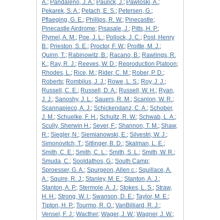
A.
;
Pandaleno, J. A.
;
Paulick, J.
;
Pawloski, A.
;
Pekarek, S. A.
;
Petach, E. S.
;
Petersen, G.
;
Pflaeging, G. E.
;
Phillips, R. W.
;
Pinecastle
;
Pinecastle Airdrome
;
Pisasale, J.
;
Pitts, H. P.
;
Plymel, A. M.
;
Poe, J. L.
;
Pollock, J. C.
;
Post, Henry
B.
;
Prieston, S. E.
;
Proctor, F. W.
;
Proitte, M. J.
;
Quinn, T.
;
Rabinowitz, B.
;
Racano, B.
;
Rawlings, R.
K.
;
Ray, R. J.
;
Reeves, W. D.
;
Reproduction Platoon
;
Rhodes, L.
;
Rice, M.
;
Rider, C. M.
;
Rober, P. D.
;
Roberts
;
Rombilus, J. J.
;
Rowe, L. S.
;
Roy, J. J.
;
Russell, C. E.
;
Russell, D. A.
;
Russell, W. H.
;
Ryan,
J. J.
;
Sanoshy, J. L.
;
Sauers, R. M.
;
Scanlon, W. R.
;
Scannapieco, A. J.
;
Schickendanz, C. A.
;
Schober,
J. M.
;
Schuelke, F. H.
;
Schultz, R. W.
;
Schwab, L. A.
;
Scully, Sherwin H.
;
Sever, F.
;
Shannon, T. M.
;
Shaw,
R.
;
Siegler, N.
;
Siemianowski, E.
;
Silvestri, W. J.
;
Simonovitch, T.
;
Sitlinger, B. D.
;
Skalman, L. E.
;
Smith, C. E.
;
Smith, C. L.
;
Smith, S. L.
;
Smith, W. R.
;
Smuda, C.
;
Sooldathos, G.
;
South Camp
;
Sproesser, G. A.
;
Spurgeon, Allen c.
;
Squillace, A.
A.
;
Squire, R. J.
;
Stanley, M. E.
;
Stanton, A. J.
;
Stanton, A. P.
;
Stermole, A. J.
;
Stokes, L. S.
;
Straw,
H. H.
;
Strong, W. I.
;
Swanson, D. E.
;
Taylor, M. E.
;
Tipton, H. P.
;
Tourmo, R. O.
;
VanBilliard, R. J.
;
Vensel, F. J.
;
Wacther
;
Wager, J. W.
;
Wagner, J. W.
;