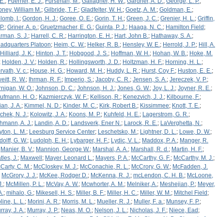
E.
;
Fuerher, E. J.
;
Furstman, M.
;
Gallagher, H. W.
;
Gardner, A. D.
;
George, L. P.
;
bney, William M.
;
Gilbride, T. F.
;
Gladfelter, W. H.
;
Goetz, A. M.
;
Goldman, E.
;
lomb, I.
;
Gordon, H. J.
;
Goree, O. E.
;
Gorin, T. H.
;
Green, J. C.
;
Grenier, H. L.
;
Griffin,
P.
;
Griner, A. p.
;
Gruetzmacher, E. G.
;
Guinta, P. J.
;
Haaga, N. C.
;
Hamilton Field
;
rman, S. J.
;
Harrell, C. R.
;
Harrington, E. H.
;
Hart, John B.
;
Hathaway, S. A.
;
adquarters Platoon
;
Heim, C. W.
;
Helker, R. B.
;
Hensley, W. E.
;
Herrold, J. P.
;
Hill, A.
Hilliard, J. K.
;
Hinton, J. T.
;
Hobgood, J. S.
;
Hoffman, W. H.
;
Hohan, W. B.
;
Hoke, M.
;
Holden, J. V.
;
Holden, R.
;
Hollingsworth, J. D.
;
Holtzman, H. F.
;
Horning, H. L.
;
rvath, V. c.
;
House, H. G.
;
Howard, M. H.
;
Huddy, L. R.
;
Hurst, Coy F.
;
Huston, E. E.
;
eitt, R. W.
;
Ihrman, R. F.
;
Imperio, S.
;
Jacoby, C. R.
;
Jensen, S. A.
;
Jereczek, V. P.
;
rnigan, W. O.
;
Johnson, D. C.
;
Johnson, H. J.
;
Jones, G. W.
;
Joy, L. J.
;
Joyner, R. E.
;
ufmann, H. O.
;
Kazmierczyk, W. F.
;
Kellison, R.
;
Kenezvich, J. J.
;
Kilbourne, F.
;
ian, J. A.
;
Kimmel, N. D.
;
Kinder, M. C.
;
Kirk, Robert B.
;
Kissimmee
;
Knott, T. E.
;
chek, N. J.
;
Kolowitz, J. A.
;
Koons, M. P.
;
Kuhfeld, H. E.
;
Lagerstrom, G. R.
;
hmann, A. J.
;
Landin, A. D.
;
Landsverk, Ener N.
;
Larock, R. E.
;
LaVerghetta, N.
;
yton, L. M.
;
Leesburg Service Center
;
Leschetsko, M.
;
Lightner, D. L.
;
Lowe, D. W.
;
dolff, G. W.
;
Ludolph, E. H.
;
Lybarger, H. F.
;
Lydic, V. L.
;
Maddox, P. A.
;
Manger, R.
;
Manier, B. V.
;
Mannion, George W.
;
Marshal, A. A.
;
Marshall, R. d.
;
Martin, H. F.
;
tles, J.
;
Maxwell
;
Mayer, Leonard L.
;
Mayers, P. A.
;
McCarthy, G. F.
;
McCarthy, M. J.
;
Carty, C. M.
;
McCloskey, M. J.
;
McConachie, R. L.
;
McCrory, G. W.
;
McFadden, J.
;
McGrory, J. J.
;
McKee, Rodger D.
;
McKenna, R. J.
;
mcLendon, C. H. B.
;
McLoone,
J.
;
McMillen, P. L.
;
McVay, A. W.
;
Mcwhorter, A. M.
;
Melniker, A.
;
Meshejian, P.
;
Meyer,
A.
;
mihalo, G.
;
Mikesell, H. S.
;
Miller, B. F.
;
Miller, H. C.
;
Miller, W. M.
;
Mitchel Field
;
line, L. L.
;
Morini, A. R.
;
Morris, M. L.
;
Mueller, R. J.
;
Muller, F. a.
;
Munsey, F. P.
;
ray, J. A.
;
Murray, J. P.
;
Neas, M. O.
;
Nelson, J. L.
;
Nicholas, J. F.
;
Niece, Ead
;