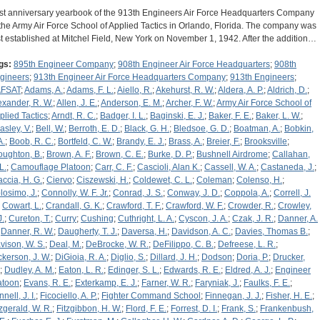
rst anniversary yearbook of the 913th Engineers Air Force Headquarters Company
 the Army Air Force School of Applied Tactics in Orlando, Florida. The company was
rst established at Mitchel Field, New York on November 1, 1942. After the addition…
gs:
895th Engineer Company
;
908th Engineer Air Force Headquarters
;
908th
gineers
;
913th Engineer Air Force Headquarters Company
;
913th Engineers
;
FSAT
;
Adams, A.
;
Adams, F. L.
;
Aiello, R.
;
Akehurst, R. W.
;
Aldera, A. P.
;
Aldrich, D.
;
exander, R. W.
;
Allen, J. E.
;
Anderson, E. M.
;
Archer, F. W.
;
Army Air Force School of
plied Tactics
;
Arndt, R. C.
;
Badger, I. L.
;
Baginski, E. J.
;
Baker, F. E.
;
Baker, L. W.
;
asley, V.
;
Bell, W.
;
Berroth, E. D.
;
Black, G. H.
;
Bledsoe, G. D.
;
Boatman, A.
;
Bobkin,
A.
;
Boob, R. C.
;
Bortfeld, C. W.
;
Brandy, E. J.
;
Brass, A.
;
Breier, F.
;
Brooksville
;
oughton, B.
;
Brown, A. F.
;
Brown, C. E.
;
Burke, D. P.
;
Bushnell Airdrome
;
Callahan,
L.
;
Camouflage Platoon
;
Carr, C. F.
;
Cascioli, Alan K.
;
Cassell, W. A.
;
Castaneda, J.
;
accia, H. G.
;
Ciervo
;
Ciszewski, H.
;
Coldewet, C. L.
;
Coleman
;
Colenso, H.
;
losimo, J.
;
Connolly, W. F. Jr.
;
Conrad, J. S.
;
Conway, J. D.
;
Coppola, A.
;
Correll, J.
;
Cowart, L.
;
Crandall, G. K.
;
Crawford, T. F.
;
Crawford, W. F.
;
Crowder, R.
;
Crowley,
J.
;
Cureton, T.
;
Curry
;
Cushing
;
Cuthright, L. A.
;
Cyscon, J. A.
;
Czak, J. R.
;
Danner, A.
;
Danner, R. W.
;
Daugherty, T. J.
;
Daversa, H.
;
Davidson, A. C.
;
Davies, Thomas B.
;
vison, W. S.
;
Deal, M.
;
DeBrocke, W. R.
;
DeFilippo, C. B.
;
Defreese, L. R.
;
ckerson, J. W.
;
DiGioia, R. A.
;
Diglio, S.
;
Dillard, J. H.
;
Dodson
;
Doria, P.
;
Drucker,
;
Dudley, A. M.
;
Eaton, L. R.
;
Edinger, S. L.
;
Edwards, R. E.
;
Eldred, A. J.
;
Engineer
atoon
;
Evans, R. E.
;
Exterkamp, E. J.
;
Farner, W. R.
;
Faryniak, J.
;
Faulks, F. E.
;
nell, J. I.
;
Ficociello, A. P.
;
Fighter Command School
;
Finnegan, J. J.
;
Fisher, H. E.
;
tzgerald, W. R.
;
Fitzgibbon, H. W.
;
Flord, F. E.
;
Forrest, D. I.
;
Frank, S.
;
Frankenbush,