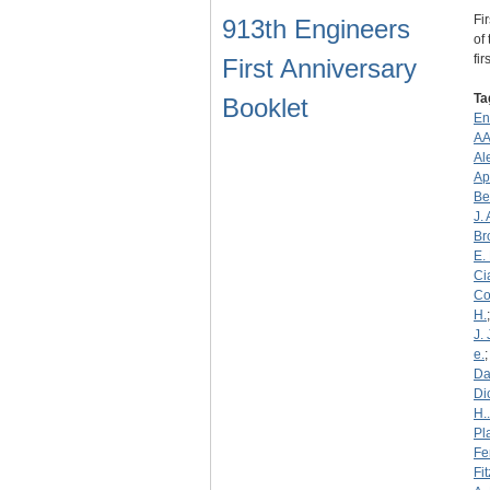
Fi
913th Engineers
of
fi
First Anniversary
Ta
Booklet
En
AA
Al
Ap
Be
J. 
Br
E. 
Ci
Co
H.
J. 
e.
Da
Di
H..
Pl
Fen
Fi