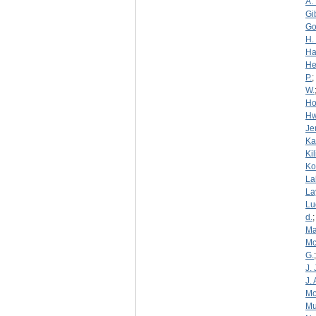
A. 
Gi
Go
H. 
Ha
He
P.
;
W.
Ho
Hw
Je
Ka
Kil
Ko
La
La
Lu
d.
Ma
Mc
G.
J. 
J. 
Mo
Mur