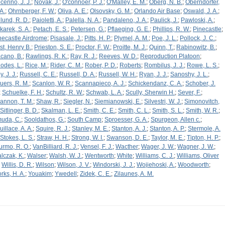
cerino, J. J.
;
Novak, J.
;
O'connoer, P. J.
;
O'Malley, E. M.
;
Oberg, N. B.
;
Oberndorfer,
A.
;
Ohrnberger, F. W.
;
Oliva, A. E.
;
Olsovsky, G. M.
;
Orlando Air Base
;
Oswald, J. A.
;
lund, R. D.
;
Paioletti, A.
;
Palella, N. A.
;
Pandaleno, J. A.
;
Paulick, J.
;
Pawloski, A.
;
karek, S. A.
;
Petach, E. S.
;
Petersen, G.
;
Pflaeging, G. E.
;
Phillips, R. W.
;
Pinecastle
;
necastle Airdrome
;
Pisasale, J.
;
Pitts, H. P.
;
Plymel, A. M.
;
Poe, J. L.
;
Pollock, J. C.
;
st, Henry B.
;
Prieston, S. E.
;
Proctor, F. W.
;
Proitte, M. J.
;
Quinn, T.
;
Rabinowitz, B.
;
cano, B.
;
Rawlings, R. K.
;
Ray, R. J.
;
Reeves, W. D.
;
Reproduction Platoon
;
odes, L.
;
Rice, M.
;
Rider, C. M.
;
Rober, P. D.
;
Roberts
;
Rombilus, J. J.
;
Rowe, L. S.
;
, J. J.
;
Russell, C. E.
;
Russell, D. A.
;
Russell, W. H.
;
Ryan, J. J.
;
Sanoshy, J. L.
;
uers, R. M.
;
Scanlon, W. R.
;
Scannapieco, A. J.
;
Schickendanz, C. A.
;
Schober, J.
;
Schuelke, F. H.
;
Schultz, R. W.
;
Schwab, L. A.
;
Scully, Sherwin H.
;
Sever, F.
;
annon, T. M.
;
Shaw, R.
;
Siegler, N.
;
Siemianowski, E.
;
Silvestri, W. J.
;
Simonovitch,
Sitlinger, B. D.
;
Skalman, L. E.
;
Smith, C. E.
;
Smith, C. L.
;
Smith, S. L.
;
Smith, W. R.
;
uda, C.
;
Sooldathos, G.
;
South Camp
;
Sproesser, G. A.
;
Spurgeon, Allen c.
;
illace, A. A.
;
Squire, R. J.
;
Stanley, M. E.
;
Stanton, A. J.
;
Stanton, A. P.
;
Stermole, A.
Stokes, L. S.
;
Straw, H. H.
;
Strong, W. I.
;
Swanson, D. E.
;
Taylor, M. E.
;
Tipton, H. P.
;
urmo, R. O.
;
VanBilliard, R. J.
;
Vensel, F. J.
;
Wacther
;
Wager, J. W.
;
Wagner, J. W.
;
lczak, K.
;
Walser
;
Walsh, W. J.
;
Wentworth
;
White
;
Williams, C. J.
;
Williams, Oliver
;
Willis, D. R.
;
Wilson
;
Wilson, J. V.
;
Windorski, J. J.
;
Wojiehoski, A.
;
Woodworth
;
rks, H. A.
;
Youakim
;
Ywedell
;
Zidek, C. E.
;
Zilaunes, A. M.