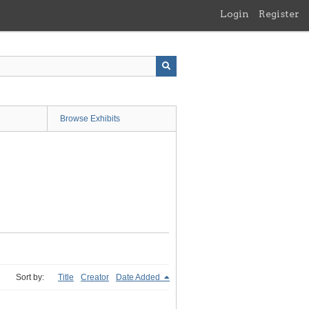
Login
Register
Browse Exhibits
Sort by:
Title
Creator
Date Added