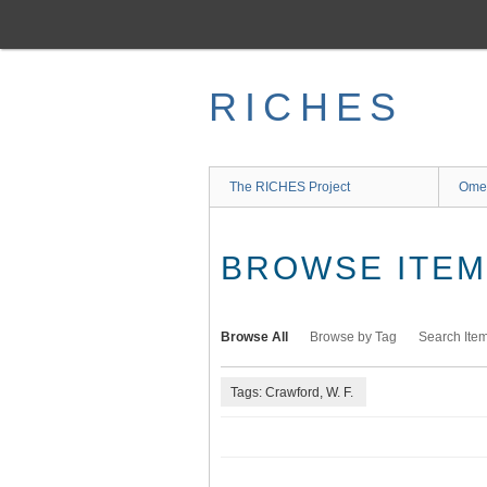
Skip
to
main
content
RICHES
The RICHES Project
Ome
BROWSE ITEMS
Browse All
Browse by Tag
Search Ite
Tags: Crawford, W. F.