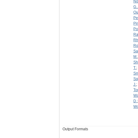
No
G. 
Ou
Pe
Pi
Po
Ra
Rh
Roy
Sa
M.
Sh
T.
;
Sm
Squ
J.
;
To
Wa
D.
Wo
Output Formats