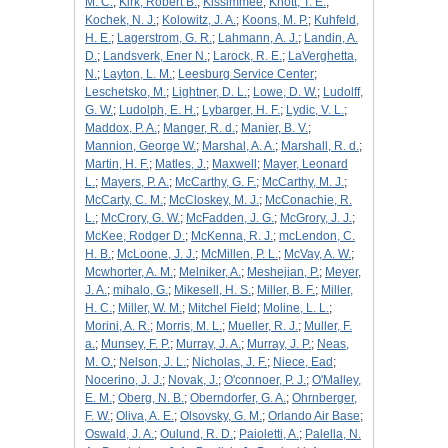
M. C.
;
Kirk, Robert B.
;
Kissimmee
;
Knott, T. E.
;
Kochek, N. J.
;
Kolowitz, J. A.
;
Koons, M. P.
;
Kuhfeld,
H. E.
;
Lagerstrom, G. R.
;
Lahmann, A. J.
;
Landin, A.
D.
;
Landsverk, Ener N.
;
Larock, R. E.
;
LaVerghetta,
N.
;
Layton, L. M.
;
Leesburg Service Center
;
Leschetsko, M.
;
Lightner, D. L.
;
Lowe, D. W.
;
Ludolff,
G. W.
;
Ludolph, E. H.
;
Lybarger, H. F.
;
Lydic, V. L.
;
Maddox, P. A.
;
Manger, R. d.
;
Manier, B. V.
;
Mannion, George W.
;
Marshal, A. A.
;
Marshall, R. d.
;
Martin, H. F.
;
Matles, J.
;
Maxwell
;
Mayer, Leonard
L.
;
Mayers, P. A.
;
McCarthy, G. F.
;
McCarthy, M. J.
;
McCarty, C. M.
;
McCloskey, M. J.
;
McConachie, R.
L.
;
McCrory, G. W.
;
McFadden, J. G.
;
McGrory, J. J.
;
McKee, Rodger D.
;
McKenna, R. J.
;
mcLendon, C.
H. B.
;
McLoone, J. J.
;
McMillen, P. L.
;
McVay, A. W.
;
Mcwhorter, A. M.
;
Melniker, A.
;
Meshejian, P.
;
Meyer,
J. A.
;
mihalo, G.
;
Mikesell, H. S.
;
Miller, B. F.
;
Miller,
H. C.
;
Miller, W. M.
;
Mitchel Field
;
Moline, L. L.
;
Morini, A. R.
;
Morris, M. L.
;
Mueller, R. J.
;
Muller, F.
a.
;
Munsey, F. P.
;
Murray, J. A.
;
Murray, J. P.
;
Neas,
M. O.
;
Nelson, J. L.
;
Nicholas, J. F.
;
Niece, Ead
;
Nocerino, J. J.
;
Novak, J.
;
O'connoer, P. J.
;
O'Malley,
E. M.
;
Oberg, N. B.
;
Oberndorfer, G. A.
;
Ohrnberger,
F. W.
;
Oliva, A. E.
;
Olsovsky, G. M.
;
Orlando Air Base
;
Oswald, J. A.
;
Oulund, R. D.
;
Paioletti, A.
;
Palella, N.