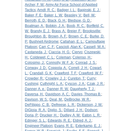
Archer, F. W.
;
Army Air Force School of Applied
Tactics
;
Arndt, R. C.
;
Badger, I. L.
;
Baginski, E. J.
;
Baker, F. E.
;
Baker, L. W.
;
Beasley, V.
;
Bell, W.
;
Berroth, E. D.
;
Black, G. H.
;
Bledsoe, G. D.
;
Boatman, A.
;
Bobkin, J. A.
;
Boob, R. C.
;
Bortfeld, C.
W.
;
Brandy, E. J.
;
Brass, A.
;
Breier, F.
;
Brooksville
;
Broughton, B.
;
Brown, A. F.
;
Brown, C. E.
;
Burke, D.
P.
;
Bushnell Airdrome
;
Callahan, E. L.
;
Camouflage
Platoon
;
Carr, C. F.
;
Cascioli, Alan K.
;
Cassell, W. A.
;
Castaneda, J.
;
Ciaccia, H. G.
;
Ciervo
;
Ciszewski,
H.
;
Coldewet, C. L.
;
Coleman
;
Colenso, H.
;
Colosimo, J.
;
Connolly, W. F. Jr.
;
Conrad, J. S.
;
Conway, J. D.
;
Coppola, A.
;
Correll, J. H.
;
Cowart,
L.
;
Crandall, G. K.
;
Crawford, T. F.
;
Crawford, W. F.
;
Crowder, R.
;
Crowley, J. J.
;
Cureton, T.
;
Curry
;
Cushing
;
Cuthright, L. A.
;
Cyscon, J. A.
;
Czak, J. R.
;
Danner, A. e.
;
Danner, R. W.
;
Daugherty, T. J.
;
Daversa, H.
;
Davidson, A. C.
;
Davies, Thomas B.
;
Davison, W. S.
;
Deal, M.
;
DeBrocke, W. R.
;
DeFilippo, C. B.
;
Defreese, L. R.
;
Dickerson, J. W.
;
DiGioia, R. A.
;
Diglio, S.
;
Dillard, J. H.
;
Dodson
;
Doria, P.
;
Drucker, H..
;
Dudley, A. M.
;
Eaton, L. R.
;
Edinger, S. L.
;
Edwards, R. E.
;
Eldred, A. J.
;
Engineer Platoon
;
Evans, R. E.
;
Exterkamp, E. J.
;