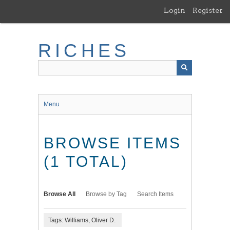
Skip
Login
Register
to
main
content
RICHES
Menu
BROWSE ITEMS
(1 TOTAL)
Browse All
Browse by Tag
Search Items
Tags: Williams, Oliver D.