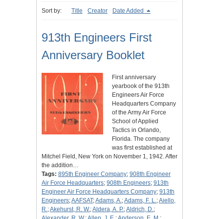
Sort by:
Title
Creator
Date Added
913th Engineers First
Anniversary Booklet
First anniversary
yearbook of the 913th
Engineers Air Force
Headquarters Company
of the Army Air Force
School of Applied
Tactics in Orlando,
Florida. The company
was first established at
Mitchel Field, New York on November 1, 1942. After
the addition…
Tags:
895th Engineer Company
;
908th Engineer
Air Force Headquarters
;
908th Engineers
;
913th
Engineer Air Force Headquarters Company
;
913th
Engineers
;
AAFSAT
;
Adams, A.
;
Adams, F. L.
;
Aiello,
R.
;
Akehurst, R. W.
;
Aldera, A. P.
;
Aldrich, D.
;
Alexander, R. W.
;
Allen, J. E.
;
Anderson, E. M.
;