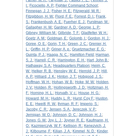
Farner, W. R.
;
Faryniak, J.
;
Faulks, F. E.
;
Fennell, J.
I.
;
Ficociello, A. P.
;
Fighter Command School
;
Finnegan, J. J.
;
Fisher, H. E.
;
Fitzgerald, W. R.
;
Fitzgibbon, H. W.
;
Flord, F. E.
;
Forrest, D. I.
;
Frank,
S.
;
Frankenbush, A. E.
;
Fuerher, E. J.
;
Furstman, M.
;
Gallagher, H. W.
;
Gardner, A. D.
;
George, L. P.
;
Gibney, William M.
;
Gilbride, T. F.
;
Gladfelter, W. H.
;
Goetz, A. M.
;
Goldman, E.
;
Golomb, I.
;
Gordon, H. J.
;
Goree, O. E.
;
Gorin, T. H.
;
Green, J. C.
;
Grenier, H.
L.
;
Griffin, H. P.
;
Griner, A. p.
;
Gruetzmacher, E. G.
;
Guinta, P. J.
;
Haaga, N. C.
;
Hamilton Field
;
Harman,
S. J.
;
Harrell, C. R.
;
Harrington, E. H.
;
Hart, John B.
;
Hathaway, S. A.
;
Headquarters Platoon
;
Heim, C.
W.
;
Helker, R. B.
;
Hensley, W. E.
;
Herrold, J. P.
;
Hill,
A. P.
;
Hilliard, J. K.
;
Hinton, J. T.
;
Hobgood, J. S.
;
Hoffman, W. H.
;
Hohan, W. B.
;
Hoke, M. W.
;
Holden,
J. V.
;
Holden, R.
;
Hollingsworth, J. D.
;
Holtzman, H.
F.
;
Horning, H. L.
;
Horvath, V. c.
;
House, H. G.
;
Howard, M. H.
;
Huddy, L. R.
;
Hurst, Coy F.
;
Huston,
E. E.
;
Hweitt, R. W.
;
Ihrman, R. F.
;
Imperio, S.
;
Jacoby, C. R.
;
Jensen, S. A.
;
Jereczek, V. P.
;
Jernigan, W. O.
;
Johnson, D. C.
;
Johnson, H. J.
;
Jones, G. W.
;
Joy, L. J.
;
Joyner, R. E.
;
Kaufmann, H.
O.
;
Kazmierczyk, W. F.
;
Kellison, R.
;
Kenezvich, J.
J.
;
Kilbourne, F.
;
Kilian, J. A.
;
Kimmel, N. D.
;
Kinder,