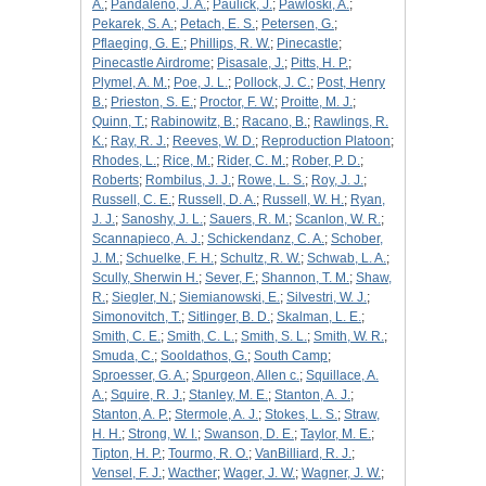
A.
;
Pandaleno, J. A.
;
Paulick, J.
;
Pawloski, A.
;
Pekarek, S. A.
;
Petach, E. S.
;
Petersen, G.
;
Pflaeging, G. E.
;
Phillips, R. W.
;
Pinecastle
;
Pinecastle Airdrome
;
Pisasale, J.
;
Pitts, H. P.
;
Plymel, A. M.
;
Poe, J. L.
;
Pollock, J. C.
;
Post, Henry
B.
;
Prieston, S. E.
;
Proctor, F. W.
;
Proitte, M. J.
;
Quinn, T.
;
Rabinowitz, B.
;
Racano, B.
;
Rawlings, R.
K.
;
Ray, R. J.
;
Reeves, W. D.
;
Reproduction Platoon
;
Rhodes, L.
;
Rice, M.
;
Rider, C. M.
;
Rober, P. D.
;
Roberts
;
Rombilus, J. J.
;
Rowe, L. S.
;
Roy, J. J.
;
Russell, C. E.
;
Russell, D. A.
;
Russell, W. H.
;
Ryan,
J. J.
;
Sanoshy, J. L.
;
Sauers, R. M.
;
Scanlon, W. R.
;
Scannapieco, A. J.
;
Schickendanz, C. A.
;
Schober,
J. M.
;
Schuelke, F. H.
;
Schultz, R. W.
;
Schwab, L. A.
;
Scully, Sherwin H.
;
Sever, F.
;
Shannon, T. M.
;
Shaw,
R.
;
Siegler, N.
;
Siemianowski, E.
;
Silvestri, W. J.
;
Simonovitch, T.
;
Sitlinger, B. D.
;
Skalman, L. E.
;
Smith, C. E.
;
Smith, C. L.
;
Smith, S. L.
;
Smith, W. R.
;
Smuda, C.
;
Sooldathos, G.
;
South Camp
;
Sproesser, G. A.
;
Spurgeon, Allen c.
;
Squillace, A.
A.
;
Squire, R. J.
;
Stanley, M. E.
;
Stanton, A. J.
;
Stanton, A. P.
;
Stermole, A. J.
;
Stokes, L. S.
;
Straw,
H. H.
;
Strong, W. I.
;
Swanson, D. E.
;
Taylor, M. E.
;
Tipton, H. P.
;
Tourmo, R. O.
;
VanBilliard, R. J.
;
Vensel, F. J.
;
Wacther
;
Wager, J. W.
;
Wagner, J. W.
;