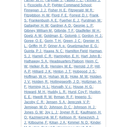
Farner, W. R.
;
Faryniak, J.
;
Faulks, F. E.
;
Fennell, J.
I.
;
Ficociello, A. P.
;
Fighter Command School
;
Finnegan, J. J.
;
Fisher, H. E.
;
Fitzgerald, W. R.
;
Fitzgibbon, H. W.
;
Flord, F. E.
;
Forrest, D. I.
;
Frank,
S.
;
Frankenbush, A. E.
;
Fuerher, E. J.
;
Furstman, M.
;
Gallagher, H. W.
;
Gardner, A. D.
;
George, L. P.
;
Gibney, William M.
;
Gilbride, T. F.
;
Gladfelter, W. H.
;
Goetz, A. M.
;
Goldman, E.
;
Golomb, I.
;
Gordon, H. J.
;
Goree, O. E.
;
Gorin, T. H.
;
Green, J. C.
;
Grenier, H.
L.
;
Griffin, H. P.
;
Griner, A. p.
;
Gruetzmacher, E. G.
;
Guinta, P. J.
;
Haaga, N. C.
;
Hamilton Field
;
Harman,
S. J.
;
Harrell, C. R.
;
Harrington, E. H.
;
Hart, John B.
;
Hathaway, S. A.
;
Headquarters Platoon
;
Heim, C.
W.
;
Helker, R. B.
;
Hensley, W. E.
;
Herrold, J. P.
;
Hill,
A. P.
;
Hilliard, J. K.
;
Hinton, J. T.
;
Hobgood, J. S.
;
Hoffman, W. H.
;
Hohan, W. B.
;
Hoke, M. W.
;
Holden,
J. V.
;
Holden, R.
;
Hollingsworth, J. D.
;
Holtzman, H.
F.
;
Horning, H. L.
;
Horvath, V. c.
;
House, H. G.
;
Howard, M. H.
;
Huddy, L. R.
;
Hurst, Coy F.
;
Huston,
E. E.
;
Hweitt, R. W.
;
Ihrman, R. F.
;
Imperio, S.
;
Jacoby, C. R.
;
Jensen, S. A.
;
Jereczek, V. P.
;
Jernigan, W. O.
;
Johnson, D. C.
;
Johnson, H. J.
;
Jones, G. W.
;
Joy, L. J.
;
Joyner, R. E.
;
Kaufmann, H.
O.
;
Kazmierczyk, W. F.
;
Kellison, R.
;
Kenezvich, J.
J.
;
Kilbourne, F.
;
Kilian, J. A.
;
Kimmel, N. D.
;
Kinder,