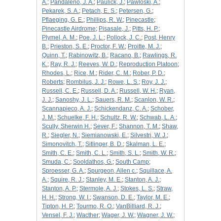
A.
;
Pandaleno, J. A.
;
Paulick, J.
;
Pawloski, A.
;
Pekarek, S. A.
;
Petach, E. S.
;
Petersen, G.
;
Pflaeging, G. E.
;
Phillips, R. W.
;
Pinecastle
;
Pinecastle Airdrome
;
Pisasale, J.
;
Pitts, H. P.
;
Plymel, A. M.
;
Poe, J. L.
;
Pollock, J. C.
;
Post, Henry
B.
;
Prieston, S. E.
;
Proctor, F. W.
;
Proitte, M. J.
;
Quinn, T.
;
Rabinowitz, B.
;
Racano, B.
;
Rawlings, R.
K.
;
Ray, R. J.
;
Reeves, W. D.
;
Reproduction Platoon
;
Rhodes, L.
;
Rice, M.
;
Rider, C. M.
;
Rober, P. D.
;
Roberts
;
Rombilus, J. J.
;
Rowe, L. S.
;
Roy, J. J.
;
Russell, C. E.
;
Russell, D. A.
;
Russell, W. H.
;
Ryan,
J. J.
;
Sanoshy, J. L.
;
Sauers, R. M.
;
Scanlon, W. R.
;
Scannapieco, A. J.
;
Schickendanz, C. A.
;
Schober,
J. M.
;
Schuelke, F. H.
;
Schultz, R. W.
;
Schwab, L. A.
;
Scully, Sherwin H.
;
Sever, F.
;
Shannon, T. M.
;
Shaw,
R.
;
Siegler, N.
;
Siemianowski, E.
;
Silvestri, W. J.
;
Simonovitch, T.
;
Sitlinger, B. D.
;
Skalman, L. E.
;
Smith, C. E.
;
Smith, C. L.
;
Smith, S. L.
;
Smith, W. R.
;
Smuda, C.
;
Sooldathos, G.
;
South Camp
;
Sproesser, G. A.
;
Spurgeon, Allen c.
;
Squillace, A.
A.
;
Squire, R. J.
;
Stanley, M. E.
;
Stanton, A. J.
;
Stanton, A. P.
;
Stermole, A. J.
;
Stokes, L. S.
;
Straw,
H. H.
;
Strong, W. I.
;
Swanson, D. E.
;
Taylor, M. E.
;
Tipton, H. P.
;
Tourmo, R. O.
;
VanBilliard, R. J.
;
Vensel, F. J.
;
Wacther
;
Wager, J. W.
;
Wagner, J. W.
;