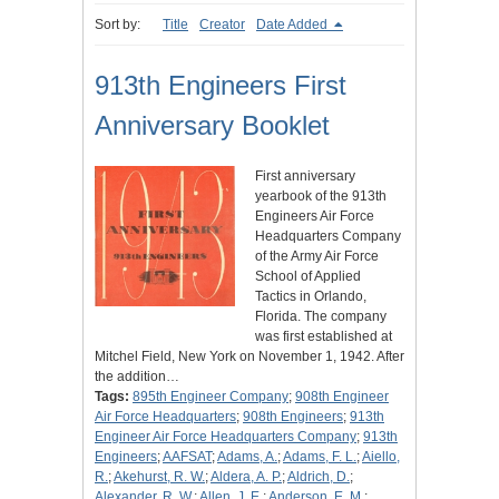
Sort by:
Title
Creator
Date Added
913th Engineers First
Anniversary Booklet
First anniversary
yearbook of the 913th
Engineers Air Force
Headquarters Company
of the Army Air Force
School of Applied
Tactics in Orlando,
Florida. The company
was first established at
Mitchel Field, New York on November 1, 1942. After
the addition…
Tags:
895th Engineer Company
;
908th Engineer
Air Force Headquarters
;
908th Engineers
;
913th
Engineer Air Force Headquarters Company
;
913th
Engineers
;
AAFSAT
;
Adams, A.
;
Adams, F. L.
;
Aiello,
R.
;
Akehurst, R. W.
;
Aldera, A. P.
;
Aldrich, D.
;
Alexander, R. W.
;
Allen, J. E.
;
Anderson, E. M.
;