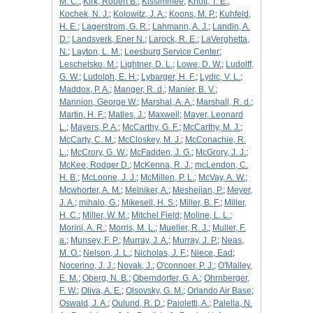
M. C.
;
Kirk, Robert B.
;
Kissimmee
;
Knott, T. E.
;
Kochek, N. J.
;
Kolowitz, J. A.
;
Koons, M. P.
;
Kuhfeld,
H. E.
;
Lagerstrom, G. R.
;
Lahmann, A. J.
;
Landin, A.
D.
;
Landsverk, Ener N.
;
Larock, R. E.
;
LaVerghetta,
N.
;
Layton, L. M.
;
Leesburg Service Center
;
Leschetsko, M.
;
Lightner, D. L.
;
Lowe, D. W.
;
Ludolff,
G. W.
;
Ludolph, E. H.
;
Lybarger, H. F.
;
Lydic, V. L.
;
Maddox, P. A.
;
Manger, R. d.
;
Manier, B. V.
;
Mannion, George W.
;
Marshal, A. A.
;
Marshall, R. d.
;
Martin, H. F.
;
Matles, J.
;
Maxwell
;
Mayer, Leonard
L.
;
Mayers, P. A.
;
McCarthy, G. F.
;
McCarthy, M. J.
;
McCarty, C. M.
;
McCloskey, M. J.
;
McConachie, R.
L.
;
McCrory, G. W.
;
McFadden, J. G.
;
McGrory, J. J.
;
McKee, Rodger D.
;
McKenna, R. J.
;
mcLendon, C.
H. B.
;
McLoone, J. J.
;
McMillen, P. L.
;
McVay, A. W.
;
Mcwhorter, A. M.
;
Melniker, A.
;
Meshejian, P.
;
Meyer,
J. A.
;
mihalo, G.
;
Mikesell, H. S.
;
Miller, B. F.
;
Miller,
H. C.
;
Miller, W. M.
;
Mitchel Field
;
Moline, L. L.
;
Morini, A. R.
;
Morris, M. L.
;
Mueller, R. J.
;
Muller, F.
a.
;
Munsey, F. P.
;
Murray, J. A.
;
Murray, J. P.
;
Neas,
M. O.
;
Nelson, J. L.
;
Nicholas, J. F.
;
Niece, Ead
;
Nocerino, J. J.
;
Novak, J.
;
O'connoer, P. J.
;
O'Malley,
E. M.
;
Oberg, N. B.
;
Oberndorfer, G. A.
;
Ohrnberger,
F. W.
;
Oliva, A. E.
;
Olsovsky, G. M.
;
Orlando Air Base
;
Oswald, J. A.
;
Oulund, R. D.
;
Paioletti, A.
;
Palella, N.