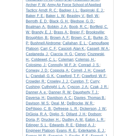
Archer, F. W.
;
Army Air Force School of Applied
Tactics
;
Arndt, R. C.
;
Badger, I. L.
;
Baginski, E. J.
;
Baker, F. E.
;
Baker, L. W.
;
Beasley, V.
;
Bell, W.
;
Berroth, E. D.
;
Black, G. H.
;
Bledsoe, G. D.
;
Boatman, A.
;
Bobkin, J. A.
;
Boob, R. C.
;
Bortfeld, C.
W.
;
Brandy, E. J.
;
Brass, A.
;
Breier, F.
;
Brooksville
;
Broughton, B.
;
Brown, A. F.
;
Brown, C. E.
;
Burke, D.
P.
;
Bushnell Airdrome
;
Callahan, E. L.
;
Camouflage
Platoon
;
Carr, C. F.
;
Cascioli, Alan K.
;
Cassell, W. A.
;
Castaneda, J.
;
Ciaccia, H. G.
;
Ciervo
;
Ciszewski,
H.
;
Coldewet, C. L.
;
Coleman
;
Colenso, H.
;
Colosimo, J.
;
Connolly, W. F. Jr.
;
Conrad, J. S.
;
Conway, J. D.
;
Coppola, A.
;
Correll, J. H.
;
Cowart,
L.
;
Crandall, G. K.
;
Crawford, T. F.
;
Crawford, W. F.
;
Crowder, R.
;
Crowley, J. J.
;
Cureton, T.
;
Curry
;
Cushing
;
Cuthright, L. A.
;
Cyscon, J. A.
;
Czak, J. R.
;
Danner, A. e.
;
Danner, R. W.
;
Daugherty, T. J.
;
Daversa, H.
;
Davidson, A. C.
;
Davies, Thomas B.
;
Davison, W. S.
;
Deal, M.
;
DeBrocke, W. R.
;
DeFilippo, C. B.
;
Defreese, L. R.
;
Dickerson, J. W.
;
DiGioia, R. A.
;
Diglio, S.
;
Dillard, J. H.
;
Dodson
;
Doria, P.
;
Drucker, H..
;
Dudley, A. M.
;
Eaton, L. R.
;
Edinger, S. L.
;
Edwards, R. E.
;
Eldred, A. J.
;
Engineer Platoon
;
Evans, R. E.
;
Exterkamp, E. J.
;