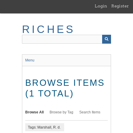
Skip
Login
Register
to
main
content
RICHES
Menu
BROWSE ITEMS
(1 TOTAL)
Browse All
Browse by Tag
Search Items
Tags: Marshall, R. d.