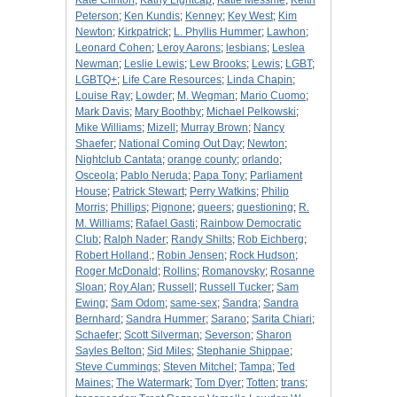
Kate Clinton
;
Kathy Lightcap
;
Katie Messme
;
Keith
Peterson
;
Ken Kundis
;
Kenney
;
Key West
;
Kim
Newton
;
Kirkpatrick
;
L. Phyllis Hummer
;
Lawhon
;
Leonard Cohen
;
Leroy Aarons
;
lesbians
;
Leslea
Newman
;
Leslie Lewis
;
Lew Brooks
;
Lewis
;
LGBT
;
LGBTQ+
;
Life Care Resources
;
Linda Chapin
;
Louise Ray
;
Lowder
;
M. Wegman
;
Mario Cuomo
;
Mark Davis
;
Mary Boothby
;
Michael Pelkowski
;
Mike Williams
;
Mizell
;
Murray Brown
;
Nancy
Shaefer
;
National Coming Out Day
;
Newton
;
Nightclub Cantata
;
orange county
;
orlando
;
Osceola
;
Pablo Neruda
;
Papa Tony
;
Parliament
House
;
Patrick Stewart
;
Perry Watkins
;
Philip
Morris
;
Phillips
;
Pignone
;
queers
;
questioning
;
R.
M. Williams
;
Rafael Gasti
;
Rainbow Democratic
Club
;
Ralph Nader
;
Randy Shilts
;
Rob Eichberg
;
Robert Holland,
;
Robin Jensen
;
Rock Hudson
;
Roger McDonald
;
Rollins
;
Romanovsky
;
Rosanne
Sloan
;
Roy Alan
;
Russell
;
Russell Tucker
;
Sam
Ewing
;
Sam Odom
;
same-sex
;
Sandra
;
Sandra
Bernhard
;
Sandra Hummer
;
Sarano
;
Sarita Chiari
;
Schaefer
;
Scott Silverman
;
Severson
;
Sharon
Sayles Belton
;
Sid Miles
;
Stephanie Shippae
;
Steve Cummings
;
Steven Mitchel
;
Tampa
;
Ted
Maines
;
The Watermark
;
Tom Dyer
;
Totten
;
trans
;