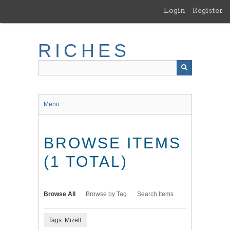
Skip
Login
Register
to
main
content
RICHES
Menu
BROWSE ITEMS
(1 TOTAL)
Browse All
Browse by Tag
Search Items
Tags: Mizell