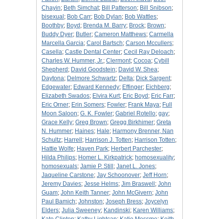
Chayin
;
Beth Simchat
;
Bill Patterson
;
Bill Snibson
;
bisexual
;
Bob Carr
;
Bob Dylan
;
Bob Wattles
;
Boothby
;
Boyd
;
Brenda M. Barry
;
Brock
;
Brown
;
Buddy Dyer
;
Butler
;
Cameron Matthews
;
Carmella
Marcella Garcia
;
Carol Bartsch
;
Carson Mccullers
;
Casella
;
Castle Dental Center
;
Cecil Ray Deloach
;
Charles W. Hummer, Jr.
;
Clermont
;
Cocoa
;
Cybill
Shepherd
;
David Goodstein
;
David W. Shea
;
Daytona
;
Delmore Schwartz
;
Delta
;
Dick Sargent
;
Edgewater
;
Edward Kennedy
;
Effinger
;
Eichberg
;
Elizabeth Swados
;
Elvira Kurt
;
Eric Boyd
;
Eric Farr
;
Eric Orner
;
Erin Somers
;
Fowler
;
Frank Maya
;
Full
Moon Saloon
;
G. K. Fowler
;
Gabriel Rotello
;
gay
;
Grace Kelly
;
Greg Brown
;
Gregg Birkhimer
;
Greta
N. Hummer
;
Haines
;
Hale
;
Harmony Brenner, Nan
Schultz
;
Harrell
;
Harrison J. Totten
;
Harrison Totten
;
Hattie Wolfe
;
Haven Park
;
Herbert Parchester
;
Hilda Philips
;
Homer L. Kirkpatrick
;
homosexuality
;
homosexuals
;
Jamie P. Still
;
Janet L. Jones
;
Jaqueline Carstone
;
Jay Schoonover
;
Jeff Horn
;
Jeremy Davies
;
Jesse Helms
;
Jim Braswell
;
John
Guam
;
John Keith Tanner
;
John McGivern
;
John
Paul Bamich
;
Johnston
;
Joseph Bress
;
Joycelyn
Elders
;
Julia Sweeney
;
Kandinski
;
Karen Williams
;