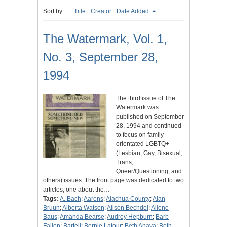
Sort by:
Title
Creator
Date Added
The Watermark, Vol. 1,
No. 3, September 28,
1994
The third issue of The
Watermark was
published on September
28, 1994 and continued
to focus on family-
orientated LGBTQ+
(Lesbian, Gay, Bisexual,
Trans,
Queer/Questioning, and
others) issues. The front page was dedicated to two
articles, one about the…
Tags:
A. Bach
;
Aarons
;
Alachua County
;
Alan
Bruun
;
Alberta Watson
;
Alison Bechdel
;
Allene
Baus
;
Amanda Bearse
;
Audrey Hepburn
;
Barb
Fallon
;
Bartell
;
Bernie Latour
;
Beth Ahava
;
Beth