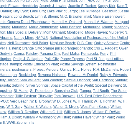
ndricks
;
Joe Porcer
;
Joel Field
;
John H. Shuman
;
John Hoy
;
John P. Snyder
;
seph Edward Hendricks
;
Joseph J. Lawler
;
Juanita S. Tucker
;
Kappy Kirk
;
Kate T.
Daniel
;
Kitty Lyon
;
Lake City
;
Lake Placid
;
Largo
;
Lee Rutledge
;
Leesburg
;
Leslie
 Reagin
;
Long Beach
;
Lynn B. Bloom
;
M. O. Brawner
;
mail
;
Mamie Eisenhower
;
mie Geneva Doud Eisenhower
;
Mansell A. Orchard
;
Mansell A. Warner
;
Margaret
 Young
;
Marianna
;
Marie Zimmerman
;
Mark Benson
;
Melbourne
;
Miami
;
Micanopy
;
lton
;
Miss Special Delivery
;
Mom Orchard
;
Monticello
;
Moore Haven
;
Mulberry
;
N.
 Abrams
;
Nancy Mims
;
NAPUS
;
National Association of Postmasters of the United
ates
;
Neil Durrance
;
Nell Baker
;
Neptune Beach
;
O. B. Carr
;
Oakley Seaver
;
Ocala
;
iver Haistens
;
Orange City
;
orange juice
;
oranges
;
orlando
;
Otis E. Padgett
;
Owen
 Godwin
;
Ozona
;
Paisley
;
Panama City
;
Paul Maha
;
Pensacola
;
Perry
;
Phil
llagher
;
Philip J. Gallagher
;
Polk City
;
Poney Express
;
Port St. Joe
;
post offices
;
stage stamps
;
Postal Education Plan
;
Postal Savings System
;
Postmaster
nerals
;
postmasters
;
Project Mercury
;
Quincy
;
R. J. Holley
;
R.H. McDaniels
;
Robert
 Hannegan
;
Rockledge
;
Rowena Haistens
;
Rowena McDaniel
;
Ruby A. Edwards
;
fety Harbor
;
Sam Valliere
;
Sam Wooten
;
Samuel Osgood
;
San Harrison
;
Sanford
;
rasota
;
Sebring
;
Silver Springs
;
Space Capital of the World
;
Special Delivery
;
St.
gustine
;
St. Marks
;
St. Petersburg
;
Sunshine Club
;
Tampa
;
Ted Booth
;
The Gator
stmaster
;
Tillie Pasteur
;
Titusville
;
Tom Braswell
;
U.S. Post Office Department
;
SPOD
;
Vero Beach
;
W. B. Brophy
;
W. D. Jones
;
W. H. Harris
;
W. H. Hoffman
;
W. H.
wns
;
W. T. Gary
;
Walter B. Walters
;
Walter D. Myers
;
West Palm Beach
;
William
kew
;
William B. Dowling
;
William C. Hill
;
William D. Jones
;
William E. DeWar
;
lliam J. Dixon
;
William P. Wilkinson
;
Williston
;
Winter Haven
;
Winter Park
;
World
r II
;
WWII
;
Zephyrhills