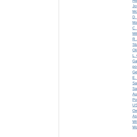
He
Jo
Mc
D.
Ma
C.
Mi
R.
St
Ol
L.
Ga
po
Ge
E.
Sa
Sa
Au
Po
U
O
As
Wi
Wa