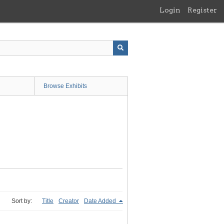
Login
Register
Browse Exhibits
Sort by:
Title
Creator
Date Added