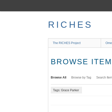
Skip
to
main
content
RICHES
The RICHES Project
Ome
BROWSE ITEMS
Browse All
Browse by Tag
Search Ite
Tags: Grace Parker