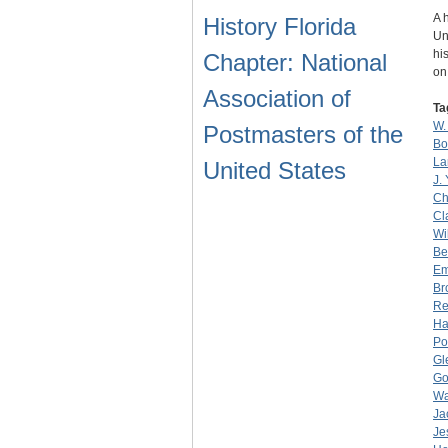
A 
History Florida
Un
hi
Chapter: National
o
Association of
Ta
W.
Postmasters of the
Bo
La
United States
J.
Ch
Cl
Wi
Be
Em
Br
R
Ha
Po
Gl
Go
Wa
Ja
Je