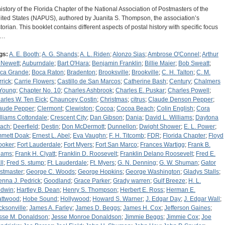
history of the Florida Chapter of the National Association of Postmasters of the
ited States (NAPUS), authored by Juanita S. Thompson, the association’s
storian. This booklet contains different aspects of postal history with specific focus
n…
gs:
A. E. Booth
;
A. G. Shands
;
A. L. Riden
;
Alonzo Sias
;
Ambrose O'Connel
;
Arthur
 Newett
;
Auburndale
;
Bart O'Hara
;
Benjamin Franklin
;
Billie Maier
;
Bob Sweatt
;
ca Grande
;
Boca Raton
;
Bradenton
;
Brooksville
;
Brookville
;
C. H. Talton
;
C. M.
rrick
;
Carrie Flowers
;
Castillo de San Marcos
;
Catherine Bash
;
Century
;
Chalmers
 Young
;
Chapter No. 10
;
Charles Ashbrook
;
Charles E. Puskar
;
Charles Powell
;
arles W. Ten Eick
;
Chauncey Costin
;
Christmas
;
citrus
;
Claude Denson Pepper
;
aude Pepper
;
Clermont
;
Clewiston
;
Cocoa
;
Cocoa Beach
;
Colin English
;
Cora
lliams Cottondale
;
Crescent City
;
Dan Gibson
;
Dania
;
David L. Williams
;
Daytona
ach
;
Deerfield
;
Destin
;
Don McDermott
;
Dunnellon
;
Dwight Shower
;
E. L. Power
;
mett Doak
;
Ernest L. Abel
;
Eva Vaughn
;
F. H. Titcomb
;
FDR
;
Florida Chapter
;
Floyd
ooker
;
Fort Lauderdale
;
Fort Myers
;
Fort San Marco
;
Frances Wartigg
;
Frank B.
eams
;
Frank H. Clyatt
;
Franklin D. Roosevelt
;
Franklin Delano Roosevelt
;
Fred E.
ll
;
Fred S. stump
;
Ft. Lauderdale
;
Ft. Myers
;
G. N. Denning
;
G. W. Shuman
;
Gator
stmaster
;
George C. Woods
;
George Hopkins
;
George Washington
;
Gladys Stalls
;
enna J. Pedrick
;
Goodland
;
Grace Parker
;
Grady warren
;
Gulf Breeze
;
H. L.
dwin
;
Hartley B. Dean
;
Henry S. Thompson
;
Herbert E. Ross
;
Herman E.
ttwood
;
Hobe Sound
;
Hollywood
;
Howard S. Warner
;
J. Edgar Day
;
J. Edgar Wall
;
cksonville
;
James A. Farley
;
James D. Beggs
;
James H. Cox
;
Jefferson Gaines
;
sse M. Donaldson
;
Jesse Monroe Donaldson
;
Jimmie Beggs
;
Jimmie Cox
;
Joe