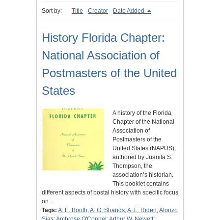
Sort by:
Title
Creator
Date Added
History Florida Chapter:
National Association of
Postmasters of the United
States
A history of the Florida
Chapter of the National
Association of
Postmasters of the
United States (NAPUS),
authored by Juanita S.
Thompson, the
association’s historian.
This booklet contains
different aspects of postal history with specific focus
on…
Tags:
A. E. Booth
;
A. G. Shands
;
A. L. Riden
;
Alonzo
Sias
;
Ambrose O'Connel
;
Arthur W. Newett
;