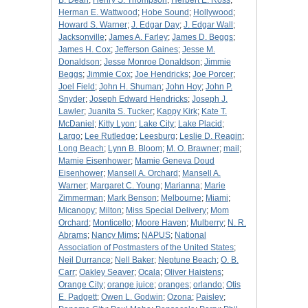
B. Dean
;
Henry S. Thompson
;
Herbert E. Ross
;
Herman E. Wattwood
;
Hobe Sound
;
Hollywood
;
Howard S. Warner
;
J. Edgar Day
;
J. Edgar Wall
;
Jacksonville
;
James A. Farley
;
James D. Beggs
;
James H. Cox
;
Jefferson Gaines
;
Jesse M.
Donaldson
;
Jesse Monroe Donaldson
;
Jimmie
Beggs
;
Jimmie Cox
;
Joe Hendricks
;
Joe Porcer
;
Joel Field
;
John H. Shuman
;
John Hoy
;
John P.
Snyder
;
Joseph Edward Hendricks
;
Joseph J.
Lawler
;
Juanita S. Tucker
;
Kappy Kirk
;
Kate T.
McDaniel
;
Kitty Lyon
;
Lake City
;
Lake Placid
;
Largo
;
Lee Rutledge
;
Leesburg
;
Leslie D. Reagin
;
Long Beach
;
Lynn B. Bloom
;
M. O. Brawner
;
mail
;
Mamie Eisenhower
;
Mamie Geneva Doud
Eisenhower
;
Mansell A. Orchard
;
Mansell A.
Warner
;
Margaret C. Young
;
Marianna
;
Marie
Zimmerman
;
Mark Benson
;
Melbourne
;
Miami
;
Micanopy
;
Milton
;
Miss Special Delivery
;
Mom
Orchard
;
Monticello
;
Moore Haven
;
Mulberry
;
N. R.
Abrams
;
Nancy Mims
;
NAPUS
;
National
Association of Postmasters of the United States
;
Neil Durrance
;
Nell Baker
;
Neptune Beach
;
O. B.
Carr
;
Oakley Seaver
;
Ocala
;
Oliver Haistens
;
Orange City
;
orange juice
;
oranges
;
orlando
;
Otis
E. Padgett
;
Owen L. Godwin
;
Ozona
;
Paisley
;