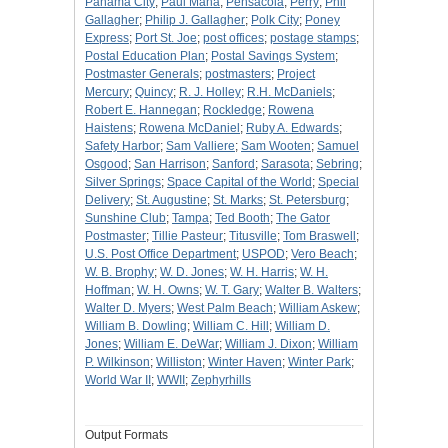
Panama City
;
Paul Maha
;
Pensacola
;
Perry
;
Phil
Gallagher
;
Philip J. Gallagher
;
Polk City
;
Poney
Express
;
Port St. Joe
;
post offices
;
postage stamps
;
Postal Education Plan
;
Postal Savings System
;
Postmaster Generals
;
postmasters
;
Project
Mercury
;
Quincy
;
R. J. Holley
;
R.H. McDaniels
;
Robert E. Hannegan
;
Rockledge
;
Rowena
Haistens
;
Rowena McDaniel
;
Ruby A. Edwards
;
Safety Harbor
;
Sam Valliere
;
Sam Wooten
;
Samuel
Osgood
;
San Harrison
;
Sanford
;
Sarasota
;
Sebring
;
Silver Springs
;
Space Capital of the World
;
Special
Delivery
;
St. Augustine
;
St. Marks
;
St. Petersburg
;
Sunshine Club
;
Tampa
;
Ted Booth
;
The Gator
Postmaster
;
Tillie Pasteur
;
Titusville
;
Tom Braswell
;
U.S. Post Office Department
;
USPOD
;
Vero Beach
;
W. B. Brophy
;
W. D. Jones
;
W. H. Harris
;
W. H.
Hoffman
;
W. H. Owns
;
W. T. Gary
;
Walter B. Walters
;
Walter D. Myers
;
West Palm Beach
;
William Askew
;
William B. Dowling
;
William C. Hill
;
William D.
Jones
;
William E. DeWar
;
William J. Dixon
;
William
P. Wilkinson
;
Williston
;
Winter Haven
;
Winter Park
;
World War II
;
WWII
;
Zephyrhills
Output Formats