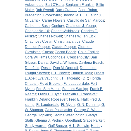
Auburndale
;
Bart O'Hara
;
Benjamin Franklin
;
Billie
Maier
;
Bob Sweatt
;
Boca Grande
;
Boca Raton
;
Bradenton
;
Brooksville
;
Brookville
;
C. H. Talton
;
C.
M. Larrick
;
Carrie Flowers
;
Castillo de San Marcos
;
Catherine Bash
;
Century
;
Chalmers J. Young
;
Chapter No. 10
;
Charles Ashbrook
;
Charles E.
Puskar
;
Charles Powell
;
Charles W. Ten Eick
;
Chauncey Costin
;
Christmas
;
citrus
;
Claude
Denson Pepper
;
Claude Pepper
;
Clermont
;
Clewiston
;
Cocoa
;
Cocoa Beach
;
Colin English
;
Cora Williams Cottondale
;
Crescent City
;
Dan
Gibson
;
Dania
;
David L. Williams
;
Daytona Beach
;
Deerfield
;
Destin
;
Don McDermott
;
Dunnellon
;
Dwight Shower
;
E. L. Power
;
Emmett Doak
;
Ernest
L. Abel
;
Eva Vaughn
;
F. H. Titcomb
;
FDR
;
Florida
Chapter
;
Floyd Brooker
;
Fort Lauderdale
;
Fort
Myers
;
Fort San Marco
;
Frances Wartigg
;
Frank B.
Reams
;
Frank H. Clyatt
;
Franklin D. Roosevelt
;
Franklin Delano Roosevelt
;
Fred E. Hall
;
Fred S.
stump
;
Ft. Lauderdale
;
Ft. Myers
;
G. N. Denning
;
G.
W. Shuman
;
Gator Postmaster
;
George C. Woods
;
George Hopkins
;
George Washington
;
Gladys
Stalls
;
Glenna J. Pedrick
;
Goodland
;
Grace Parker
;
Grady warren
;
Gulf Breeze
;
H. L. Godwin
;
Hartley