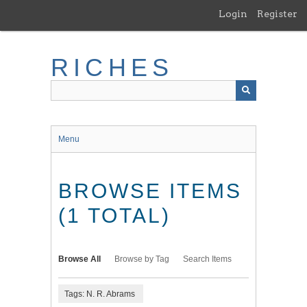
Skip
Login
Register
to
main
content
RICHES
Menu
BROWSE ITEMS
(1 TOTAL)
Browse All
Browse by Tag
Search Items
Tags: N. R. Abrams