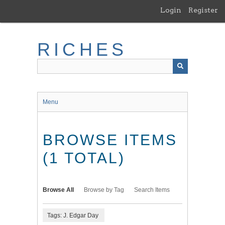
Skip
Login
Register
to
main
content
RICHES
Menu
BROWSE ITEMS
(1 TOTAL)
Browse All
Browse by Tag
Search Items
Tags: J. Edgar Day