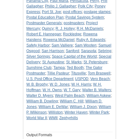
Panama City
;
Paul Maha
;
Pensacola
;
Perry
;
Phil
Gallagher
;
Philip J. Gallagher
;
Polk City
;
Poney
Express
;
Port St. Joe
;
post offices
;
postage stamps
;
Postal Education Plan
;
Postal Savings System
;
Postmaster Generals
;
postmasters
;
Project
Mercury
;
Quincy
;
R. J. Holley
;
R.H. McDaniels
;
Robert E. Hannegan
;
Rockledge
;
Rowena
Haistens
;
Rowena McDaniel
;
Ruby A. Edwards
;
Safety Harbor
;
Sam Valliere
;
Sam Wooten
;
Samuel
Osgood
;
San Harrison
;
Sanford
;
Sarasota
;
Sebring
;
Silver Springs
;
Space Capital of the World
;
Special
Delivery
;
St. Augustine
;
St. Marks
;
St. Petersburg
;
Sunshine Club
;
Tampa
;
Ted Booth
;
The Gator
Postmaster
;
Tillie Pasteur
;
Titusville
;
Tom Braswell
;
U.S. Post Office Department
;
USPOD
;
Vero Beach
;
W. B. Brophy
;
W. D. Jones
;
W. H. Harris
;
W. H.
Hoffman
;
W. H. Owns
;
W. T. Gary
;
Walter B. Walters
;
Walter D. Myers
;
West Palm Beach
;
William Askew
;
William B. Dowling
;
William C. Hill
;
William D.
Jones
;
William E. DeWar
;
William J. Dixon
;
William
P. Wilkinson
;
Williston
;
Winter Haven
;
Winter Park
;
World War II
;
WWII
;
Zephyrhills
Output Formats