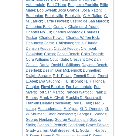
Auburndale
;
Bart O'Hara
;
Benjamin Franklin
;
Billie
Maier
;
Bob Sweatt
;
Boca Grande
;
Boca Raton
;
Bradenton
;
Brooksville
;
Brookville
;
C. H. Talton
;
C.
M. Larrick
;
Carrie Flowers
;
Castillo de San Marcos
;
Catherine Bash
;
Century
;
Chalmers J. Young
;
Chapter No. 10
;
Charles Ashbrook
;
Charles E.
Puskar
;
Charles Powell
;
Charles W. Ten Eick
;
Chauncey Costin
;
Christmas
;
citrus
;
Claude
Denson Pepper
;
Claude Pepper
;
Clermont
;
Clewiston
;
Cocoa
;
Cocoa Beach
;
Colin English
;
Cora Williams Cottondale
;
Crescent City
;
Dan
Gibson
;
Dania
;
David L. Williams
;
Daytona Beach
;
Deerfield
;
Destin
;
Don McDermott
;
Dunnellon
;
Dwight Shower
;
E. L. Power
;
Emmett Doak
;
Ernest
L. Abel
;
Eva Vaughn
;
F. H. Titcomb
;
FDR
;
Florida
Chapter
;
Floyd Brooker
;
Fort Lauderdale
;
Fort
Myers
;
Fort San Marco
;
Frances Wartigg
;
Frank B.
Reams
;
Frank H. Clyatt
;
Franklin D. Roosevelt
;
Franklin Delano Roosevelt
;
Fred E. Hall
;
Fred S.
stump
;
Ft. Lauderdale
;
Ft. Myers
;
G. N. Denning
;
G.
W. Shuman
;
Gator Postmaster
;
George C. Woods
;
George Hopkins
;
George Washington
;
Gladys
Stalls
;
Glenna J. Pedrick
;
Goodland
;
Grace Parker
;
Grady warren
;
Gulf Breeze
;
H. L. Godwin
;
Hartley