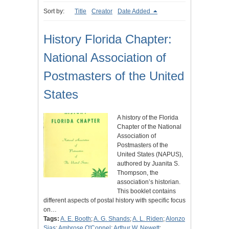
Sort by:
Title
Creator
Date Added
History Florida Chapter:
National Association of
Postmasters of the United
States
A history of the Florida
Chapter of the National
Association of
Postmasters of the
United States (NAPUS),
authored by Juanita S.
Thompson, the
association’s historian.
This booklet contains
different aspects of postal history with specific focus
on…
Tags:
A. E. Booth
;
A. G. Shands
;
A. L. Riden
;
Alonzo
Sias
;
Ambrose O'Connel
;
Arthur W. Newett
;