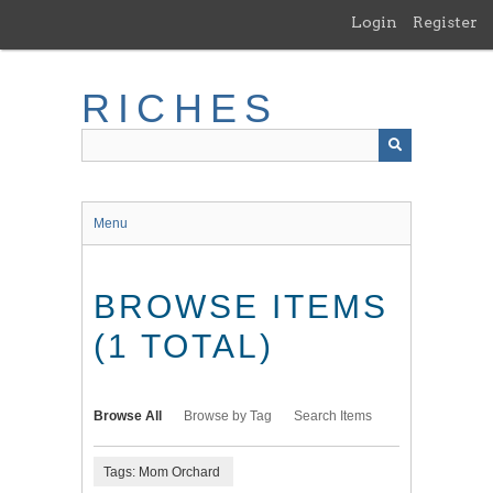
Skip
Login
Register
to
main
content
RICHES
Menu
BROWSE ITEMS
(1 TOTAL)
Browse All
Browse by Tag
Search Items
Tags: Mom Orchard