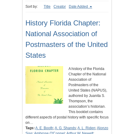
Sort by:
Title
Creator
Date Added
History Florida Chapter:
National Association of
Postmasters of the United
States
A history of the Florida
Chapter of the National
Association of
Postmasters of the
United States (NAPUS),
authored by Juanita S.
Thompson, the
association’s historian.
This booklet contains
different aspects of postal history with specific focus
on…
Tags:
A. E. Booth
;
A. G. Shands
;
A. L. Riden
;
Alonzo
Sias
;
Ambrose O'Connel
;
Arthur W. Newett
;