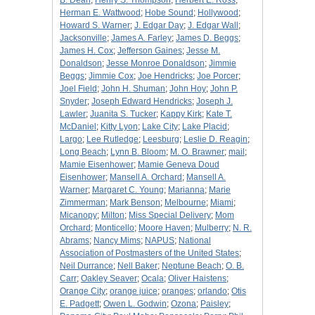
B. Dean
;
Henry S. Thompson
;
Herbert E. Ross
;
Herman E. Wattwood
;
Hobe Sound
;
Hollywood
;
Howard S. Warner
;
J. Edgar Day
;
J. Edgar Wall
;
Jacksonville
;
James A. Farley
;
James D. Beggs
;
James H. Cox
;
Jefferson Gaines
;
Jesse M.
Donaldson
;
Jesse Monroe Donaldson
;
Jimmie
Beggs
;
Jimmie Cox
;
Joe Hendricks
;
Joe Porcer
;
Joel Field
;
John H. Shuman
;
John Hoy
;
John P.
Snyder
;
Joseph Edward Hendricks
;
Joseph J.
Lawler
;
Juanita S. Tucker
;
Kappy Kirk
;
Kate T.
McDaniel
;
Kitty Lyon
;
Lake City
;
Lake Placid
;
Largo
;
Lee Rutledge
;
Leesburg
;
Leslie D. Reagin
;
Long Beach
;
Lynn B. Bloom
;
M. O. Brawner
;
mail
;
Mamie Eisenhower
;
Mamie Geneva Doud
Eisenhower
;
Mansell A. Orchard
;
Mansell A.
Warner
;
Margaret C. Young
;
Marianna
;
Marie
Zimmerman
;
Mark Benson
;
Melbourne
;
Miami
;
Micanopy
;
Milton
;
Miss Special Delivery
;
Mom
Orchard
;
Monticello
;
Moore Haven
;
Mulberry
;
N. R.
Abrams
;
Nancy Mims
;
NAPUS
;
National
Association of Postmasters of the United States
;
Neil Durrance
;
Nell Baker
;
Neptune Beach
;
O. B.
Carr
;
Oakley Seaver
;
Ocala
;
Oliver Haistens
;
Orange City
;
orange juice
;
oranges
;
orlando
;
Otis
E. Padgett
;
Owen L. Godwin
;
Ozona
;
Paisley
;