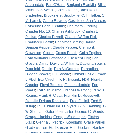
Auburndale
;
Bart O'Hara
;
Benjamin Franklin
;
Billie
Maier
;
Bob Sweatt
;
Boca Grande
;
Boca Raton
;
Bradenton
;
Brooksville
;
Brookville
;
C. H. Talton
;
C.
M. Larrick
;
Carrie Flowers
;
Castillo de San Marcos
;
Catherine Bash
;
Century
;
Chalmers J. Young
;
Chapter No. 10
;
Charles Ashbrook
;
Charles E.
Puskar
;
Charles Powell
;
Charles W. Ten Eick
;
Chauncey Costin
;
Christmas
;
citrus
;
Claude
Denson Pepper
;
Claude Pepper
;
Clermont
;
Clewiston
;
Cocoa
;
Cocoa Beach
;
Colin English
;
Cora Williams Cottondale
;
Crescent City
;
Dan
Gibson
;
Dania
;
David L. Williams
;
Daytona Beach
;
Deerfield
;
Destin
;
Don McDermott
;
Dunnellon
;
Dwight Shower
;
E. L. Power
;
Emmett Doak
;
Ernest
L. Abel
;
Eva Vaughn
;
F. H. Titcomb
;
FDR
;
Florida
Chapter
;
Floyd Brooker
;
Fort Lauderdale
;
Fort
Myers
;
Fort San Marco
;
Frances Wartigg
;
Frank B.
Reams
;
Frank H. Clyatt
;
Franklin D. Roosevelt
;
Franklin Delano Roosevelt
;
Fred E. Hall
;
Fred S.
stump
;
Ft. Lauderdale
;
Ft. Myers
;
G. N. Denning
;
G.
W. Shuman
;
Gator Postmaster
;
George C. Woods
;
George Hopkins
;
George Washington
;
Gladys
Stalls
;
Glenna J. Pedrick
;
Goodland
;
Grace Parker
;
Grady warren
;
Gulf Breeze
;
H. L. Godwin
;
Hartley