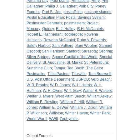
Panama City
;
Paul Maha
;
Pensacola
;
Perry
;
Phil
Gallagher
;
Philip J. Gallagher
;
Polk City
;
Poney
Express
;
Port St. Joe
;
post offices
;
postage stamps
;
Postal Education Plan
;
Postal Savings System
;
Postmaster Generals
;
postmasters
;
Project
Mercury
;
Quincy
;
R. J. Holley
;
R.H. McDaniels
;
Robert E. Hannegan
;
Rockledge
;
Rowena
Haistens
;
Rowena McDaniel
;
Ruby A. Edwards
;
Safety Harbor
;
Sam Valliere
;
Sam Wooten
;
Samuel
Osgood
;
San Harrison
;
Sanford
;
Sarasota
;
Sebring
;
Silver Springs
;
Space Capital of the World
;
Special
Delivery
;
St. Augustine
;
St. Marks
;
St. Petersburg
;
Sunshine Club
;
Tampa
;
Ted Booth
;
The Gator
Postmaster
;
Tillie Pasteur
;
Titusville
;
Tom Braswell
;
U.S. Post Office Department
;
USPOD
;
Vero Beach
;
W. B. Brophy
;
W. D. Jones
;
W. H. Harris
;
W. H.
Hoffman
;
W. H. Owns
;
W. T. Gary
;
Walter B. Walters
;
Walter D. Myers
;
West Palm Beach
;
William Askew
;
William B. Dowling
;
William C. Hill
;
William D.
Jones
;
William E. DeWar
;
William J. Dixon
;
William
P. Wilkinson
;
Williston
;
Winter Haven
;
Winter Park
;
World War II
;
WWII
;
Zephyrhills
Output Formats