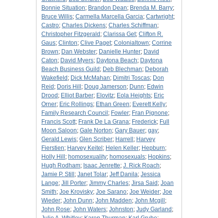
Bonnie Situation
;
Brandon Dean
;
Brenda M. Barry
;
Bruce Willis
;
Carmella Marcella Garcia
;
Cartwright
;
Castro
;
Charles Dickens
;
Charles Schiffman
;
Christopher Fitzgerald
;
Clarissa Get
;
Clifton R.
Gaus
;
Clinton
;
Clive Paget
;
Colonialtown
;
Corrine
Brown
;
Dan Webster
;
Danielle Hunter
;
David
Caton
;
David Myers
;
Daytona Beach
;
Daytona
Beach Business Guild
;
Deb Blechman
;
Deborah
Wakefield
;
Dick McMahan
;
Dimitri Toscas
;
Don
Reid
;
Doris Hill
;
Doug Jamerson
;
Dunn
;
Edwin
Drood
;
Elliot Barber
;
Elovitz
;
Eola Heights
;
Eric
Orner
;
Eric Rollings
;
Ethan Green
;
Everett Kelly
;
Family Research Council
;
Fowler
;
Fran Pignone
;
Francis Scott
;
Frank De La Grana
;
Frederick
;
Full
Moon Saloon
;
Gale Norton
;
Gary Bauer
;
gay
;
Gerald Lewis
;
Glen Scriber
;
Harrell
;
Harvey
Fierstien
;
Harvey Keitel
;
Helen Keller
;
Hepburn
;
Holly Hill
;
homosexuality
;
homosexuals
;
Hopkins
;
Hugh Rodham
;
Isaac Jenrette
;
J. Rick Roach
;
Jamie P. Still
;
Janet Tolar
;
Jeff Danila
;
Jessica
Lange
;
Jill Porter
;
Jimmy Charles
;
Jirsa Said
;
Joan
Smith
;
Joe Krovisky
;
Joe Sarano
;
Joe Weider
;
Joe
Wieder
;
John Dunn
;
John Madden
;
John Mcgill
;
John Rose
;
John Waters
;
Johnston
;
Judy Garland
;