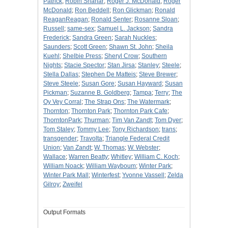
Patrick
;
Robin Shahar
;
Roger J. McDonald
;
Roger
McDonald
;
Ron Beddell
;
Ron Glickman
;
Ronald
ReaganReagan
;
Ronald Senter
;
Rosanne Sloan
;
Russell
;
same-sex
;
Samuel L. Jackson
;
Sandra
Frederick
;
Sandra Green
;
Sarah Nuckles
;
Saunders
;
Scott Green
;
Shawn St. John
;
Sheila
Kuehl
;
Shelbie Press
;
Sheryl Crow
;
Southern
Nights
;
Stacie Spector
;
Stan Jirsa
;
Stanley
;
Steele
;
Stella Dallas
;
Stephen De Matteis
;
Steve Brewer
;
Steve Steele
;
Susan Gore
;
Susan Hayward
;
Susan
Pickman
;
Suzanne B. Goldberg
;
Tampa
;
Terry
;
The
Oy Vey Corral
;
The Strap Ons
;
The Watermark
;
Thornton
;
Thornton Park
;
Thornton Park Cafe
;
ThorntonPark
;
Thurman
;
Tim Van Zandt
;
Tom Dyer
;
Tom Staley
;
Tommy Lee
;
Tony Richardson
;
trans
;
transgender
;
Travolta
;
Triangle Federal Credit
Union
;
Van Zandt
;
W. Thomas
;
W. Webster
;
Wallace
;
Warren Beatty
;
Whitley
;
William C. Koch
;
William Noack
;
William Wayboum
;
Winter Park
;
Winter Park Mall
;
Winterfest
;
Yvonne Vassell
;
Zelda
Gilroy
;
Zweifel
Output Formats