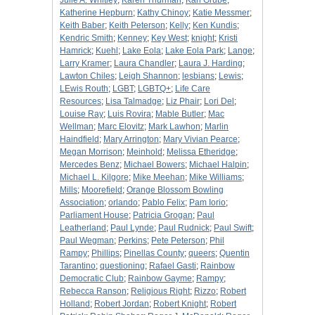
Julie A. Whitley
;
Karen Thurman
;
Karl Grube
;
Katherine Hepburn
;
Kathy Chinoy
;
Katie Messmer
;
Keith Baber
;
Keith Peterson
;
Kelly
;
Ken Kundis
;
Kendric Smith
;
Kenney
;
Key West
;
knight
;
Kristi
Hamrick
;
Kuehl
;
Lake Eola
;
Lake Eola Park
;
Lange
;
Larry Kramer
;
Laura Chandler
;
Laura J. Harding
;
Lawton Chiles
;
Leigh Shannon
;
lesbians
;
Lewis
;
LEwis Routh
;
LGBT
;
LGBTQ+
;
Life Care
Resources
;
Lisa Talmadge
;
Liz Phair
;
Lori Del
;
Louise Ray
;
Luis Rovira
;
Mable Butler
;
Mac
Wellman
;
Marc Elovitz
;
Mark Lawhon
;
Marlin
Haindfield
;
Mary Arrington
;
Mary Vivian Pearce
;
Megan Morrison
;
Meinhold
;
Melissa Etheridge
;
Mercedes Benz
;
Michael Bowers
;
Michael Halpin
;
Michael L. Kilgore
;
Mike Meehan
;
Mike Williams
;
Mills
;
Moorefield
;
Orange Blossom Bowling
Association
;
orlando
;
Pablo Felix
;
Pam Iorio
;
Parliament House
;
Patricia Grogan
;
Paul
Leatherland
;
Paul Lynde
;
Paul Rudnick
;
Paul Swift
;
Paul Wegman
;
Perkins
;
Pete Peterson
;
Phil
Rampy
;
Phillips
;
Pinellas County
;
queers
;
Quentin
Tarantino
;
questioning
;
Rafael Gasti
;
Rainbow
Democratic Club
;
Rainbow Gayme
;
Rampy
;
Rebecca Ranson
;
Religious Right
;
Rizzo
;
Robert
Holland
;
Robert Jordan
;
Robert Knight
;
Robert