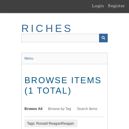
Skip
Login
Register
to
main
content
RICHES
Menu
BROWSE ITEMS
(1 TOTAL)
Browse All
Browse by Tag
Search Items
Tags: Ronald ReaganReagan