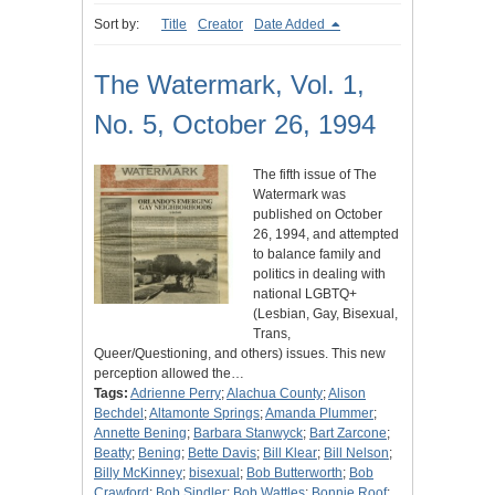
Sort by:
Title
Creator
Date Added
The Watermark, Vol. 1,
No. 5, October 26, 1994
The fifth issue of The
Watermark was
published on October
26, 1994, and attempted
to balance family and
politics in dealing with
national LGBTQ+
(Lesbian, Gay, Bisexual,
Trans,
Queer/Questioning, and others) issues. This new
perception allowed the…
Tags:
Adrienne Perry
;
Alachua County
;
Alison
Bechdel
;
Altamonte Springs
;
Amanda Plummer
;
Annette Bening
;
Barbara Stanwyck
;
Bart Zarcone
;
Beatty
;
Bening
;
Bette Davis
;
Bill Klear
;
Bill Nelson
;
Billy McKinney
;
bisexual
;
Bob Butterworth
;
Bob
Crawford
;
Bob Sindler
;
Bob Wattles
;
Bonnie Roof
;