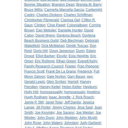
Bonnie Situation
;
Brandon Dean
;
Brenda M. Barry
;
Bruce Willis
;
Carmella Marcella Garcia
;
Cartwright
;
Castro
;
Charles Dickens
;
Charles Schiffman
;
Christopher Fitzgerald
;
Clarissa Get
;
Clifton R.
Gaus
;
Clinton
;
Clive Paget
;
Colonialtown
;
Corrine
Brown
;
Dan Webster
;
Danielle Hunter
;
David
Caton
;
David Myers
;
Daytona Beach
;
Daytona
Beach Business Guild
;
Deb Blechman
;
Deborah
Wakefield
;
Dick McMahan
;
Dimitri Toscas
;
Don
Reid
;
Doris Hill
;
Doug Jamerson
;
Dunn
;
Edwin
Drood
;
Elliot Barber
;
Elovitz
;
Eola Heights
;
Eric
Orner
;
Eric Rollings
;
Ethan Green
;
Everett Kelly
;
Family Research Council
;
Fowler
;
Fran Pignone
;
Francis Scott
;
Frank De La Grana
;
Frederick
;
Full
Moon Saloon
;
Gale Norton
;
Gary Bauer
;
gay
;
Gerald Lewis
;
Glen Scriber
;
Harrell
;
Harvey
Fierstien
;
Harvey Keitel
;
Helen Keller
;
Hepburn
;
Holly Hill
;
homosexuality
;
homosexuals
;
Hopkins
;
Hugh Rodham
;
Isaac Jenrette
;
J. Rick Roach
;
Jamie P. Still
;
Janet Tolar
;
Jeff Danila
;
Jessica
Lange
;
Jill Porter
;
Jimmy Charles
;
Jirsa Said
;
Joan
Smith
;
Joe Krovisky
;
Joe Sarano
;
Joe Weider
;
Joe
Wieder
;
John Dunn
;
John Madden
;
John Mcgill
;
John Rose
;
John Waters
;
Johnston
;
Judy Garland
;