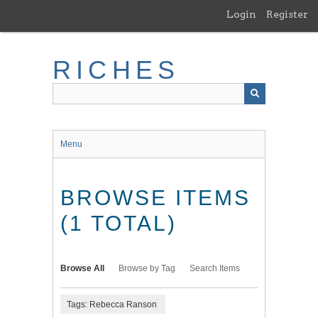
Skip
Login
Register
to
main
content
RICHES
Menu
BROWSE ITEMS
(1 TOTAL)
Browse All
Browse by Tag
Search Items
Tags: Rebecca Ranson