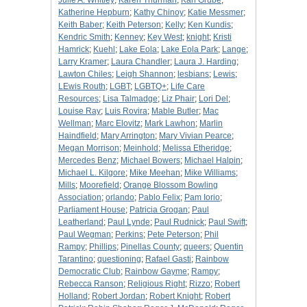
Julie A. Whitley
;
Karen Thurman
;
Karl Grube
;
Katherine Hepburn
;
Kathy Chinoy
;
Katie Messmer
;
Keith Baber
;
Keith Peterson
;
Kelly
;
Ken Kundis
;
Kendric Smith
;
Kenney
;
Key West
;
knight
;
Kristi
Hamrick
;
Kuehl
;
Lake Eola
;
Lake Eola Park
;
Lange
;
Larry Kramer
;
Laura Chandler
;
Laura J. Harding
;
Lawton Chiles
;
Leigh Shannon
;
lesbians
;
Lewis
;
LEwis Routh
;
LGBT
;
LGBTQ+
;
Life Care
Resources
;
Lisa Talmadge
;
Liz Phair
;
Lori Del
;
Louise Ray
;
Luis Rovira
;
Mable Butler
;
Mac
Wellman
;
Marc Elovitz
;
Mark Lawhon
;
Marlin
Haindfield
;
Mary Arrington
;
Mary Vivian Pearce
;
Megan Morrison
;
Meinhold
;
Melissa Etheridge
;
Mercedes Benz
;
Michael Bowers
;
Michael Halpin
;
Michael L. Kilgore
;
Mike Meehan
;
Mike Williams
;
Mills
;
Moorefield
;
Orange Blossom Bowling
Association
;
orlando
;
Pablo Felix
;
Pam Iorio
;
Parliament House
;
Patricia Grogan
;
Paul
Leatherland
;
Paul Lynde
;
Paul Rudnick
;
Paul Swift
;
Paul Wegman
;
Perkins
;
Pete Peterson
;
Phil
Rampy
;
Phillips
;
Pinellas County
;
queers
;
Quentin
Tarantino
;
questioning
;
Rafael Gasti
;
Rainbow
Democratic Club
;
Rainbow Gayme
;
Rampy
;
Rebecca Ranson
;
Religious Right
;
Rizzo
;
Robert
Holland
;
Robert Jordan
;
Robert Knight
;
Robert