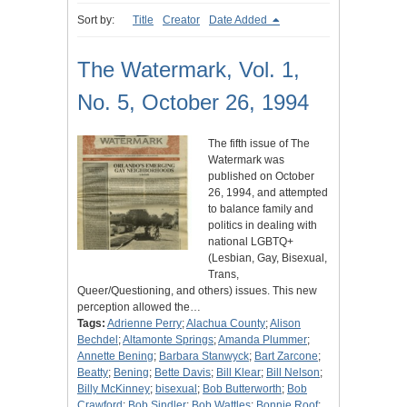
Sort by:
Title
Creator
Date Added
The Watermark, Vol. 1,
No. 5, October 26, 1994
The fifth issue of The
Watermark was
published on October
26, 1994, and attempted
to balance family and
politics in dealing with
national LGBTQ+
(Lesbian, Gay, Bisexual,
Trans,
Queer/Questioning, and others) issues. This new
perception allowed the…
Tags:
Adrienne Perry
;
Alachua County
;
Alison
Bechdel
;
Altamonte Springs
;
Amanda Plummer
;
Annette Bening
;
Barbara Stanwyck
;
Bart Zarcone
;
Beatty
;
Bening
;
Bette Davis
;
Bill Klear
;
Bill Nelson
;
Billy McKinney
;
bisexual
;
Bob Butterworth
;
Bob
Crawford
;
Bob Sindler
;
Bob Wattles
;
Bonnie Roof
;