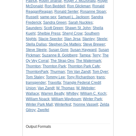
Patrick
;
Robin Shahar
;
Roger J. McDonald
;
Roger
McDonald
;
Ron Beddell
;
Ron Glickman
;
Ronald
ReaganReagan
;
Ronald Senter
;
Rosanne Sloan
;
Russell
;
same-sex
;
Samuel L. Jackson
;
Sandra
Frederick
;
Sandra Green
;
Sarah Nuckles
;
Saunders
;
Scott Green
;
Shawn St. John
;
Sheila
Kuehl
;
Shelbie Press
;
Sheryl Crow
;
Southern
Nights
;
Stacie Spector
;
Stan Jirsa
;
Stanley
;
Steele
;
Stella Dallas
;
Stephen De Matteis
;
Steve Brewer
;
Steve Steele
;
Susan Gore
;
Susan Hayward
;
Susan
Pickman
;
Suzanne B. Goldberg
;
Tampa
;
Terry
;
The
Oy Vey Corral
;
The Strap Ons
;
The Watermark
;
Thornton
;
Thornton Park
;
Thornton Park Cafe
;
ThorntonPark
;
Thurman
;
Tim Van Zandt
;
Tom Dyer
;
Tom Staley
;
Tommy Lee
;
Tony Richardson
;
trans
;
transgender
;
Travolta
;
Triangle Federal Credit
Union
;
Van Zandt
;
W. Thomas
;
W. Webster
;
Wallace
;
Warren Beatty
;
Whitley
;
William C. Koch
;
William Noack
;
William Wayboum
;
Winter Park
;
Winter Park Mall
;
Winterfest
;
Yvonne Vassell
;
Zelda
Gilroy
;
Zweifel
Output Formats