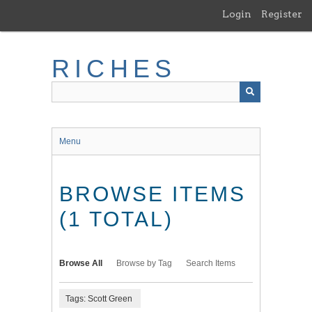
Skip
Login
Register
to
main
content
RICHES
Menu
BROWSE ITEMS
(1 TOTAL)
Browse All
Browse by Tag
Search Items
Tags: Scott Green