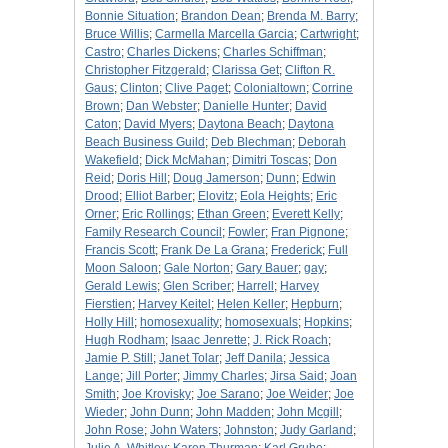
Bonnie Situation
;
Brandon Dean
;
Brenda M. Barry
;
Bruce Willis
;
Carmella Marcella Garcia
;
Cartwright
;
Castro
;
Charles Dickens
;
Charles Schiffman
;
Christopher Fitzgerald
;
Clarissa Get
;
Clifton R.
Gaus
;
Clinton
;
Clive Paget
;
Colonialtown
;
Corrine
Brown
;
Dan Webster
;
Danielle Hunter
;
David
Caton
;
David Myers
;
Daytona Beach
;
Daytona
Beach Business Guild
;
Deb Blechman
;
Deborah
Wakefield
;
Dick McMahan
;
Dimitri Toscas
;
Don
Reid
;
Doris Hill
;
Doug Jamerson
;
Dunn
;
Edwin
Drood
;
Elliot Barber
;
Elovitz
;
Eola Heights
;
Eric
Orner
;
Eric Rollings
;
Ethan Green
;
Everett Kelly
;
Family Research Council
;
Fowler
;
Fran Pignone
;
Francis Scott
;
Frank De La Grana
;
Frederick
;
Full
Moon Saloon
;
Gale Norton
;
Gary Bauer
;
gay
;
Gerald Lewis
;
Glen Scriber
;
Harrell
;
Harvey
Fierstien
;
Harvey Keitel
;
Helen Keller
;
Hepburn
;
Holly Hill
;
homosexuality
;
homosexuals
;
Hopkins
;
Hugh Rodham
;
Isaac Jenrette
;
J. Rick Roach
;
Jamie P. Still
;
Janet Tolar
;
Jeff Danila
;
Jessica
Lange
;
Jill Porter
;
Jimmy Charles
;
Jirsa Said
;
Joan
Smith
;
Joe Krovisky
;
Joe Sarano
;
Joe Weider
;
Joe
Wieder
;
John Dunn
;
John Madden
;
John Mcgill
;
John Rose
;
John Waters
;
Johnston
;
Judy Garland
;