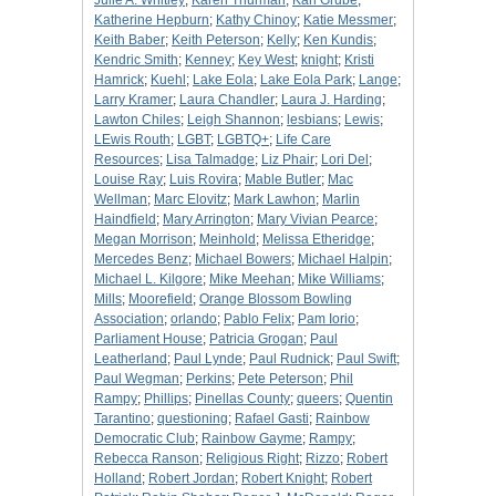
Julie A. Whitley
;
Karen Thurman
;
Karl Grube
;
Katherine Hepburn
;
Kathy Chinoy
;
Katie Messmer
;
Keith Baber
;
Keith Peterson
;
Kelly
;
Ken Kundis
;
Kendric Smith
;
Kenney
;
Key West
;
knight
;
Kristi
Hamrick
;
Kuehl
;
Lake Eola
;
Lake Eola Park
;
Lange
;
Larry Kramer
;
Laura Chandler
;
Laura J. Harding
;
Lawton Chiles
;
Leigh Shannon
;
lesbians
;
Lewis
;
LEwis Routh
;
LGBT
;
LGBTQ+
;
Life Care
Resources
;
Lisa Talmadge
;
Liz Phair
;
Lori Del
;
Louise Ray
;
Luis Rovira
;
Mable Butler
;
Mac
Wellman
;
Marc Elovitz
;
Mark Lawhon
;
Marlin
Haindfield
;
Mary Arrington
;
Mary Vivian Pearce
;
Megan Morrison
;
Meinhold
;
Melissa Etheridge
;
Mercedes Benz
;
Michael Bowers
;
Michael Halpin
;
Michael L. Kilgore
;
Mike Meehan
;
Mike Williams
;
Mills
;
Moorefield
;
Orange Blossom Bowling
Association
;
orlando
;
Pablo Felix
;
Pam Iorio
;
Parliament House
;
Patricia Grogan
;
Paul
Leatherland
;
Paul Lynde
;
Paul Rudnick
;
Paul Swift
;
Paul Wegman
;
Perkins
;
Pete Peterson
;
Phil
Rampy
;
Phillips
;
Pinellas County
;
queers
;
Quentin
Tarantino
;
questioning
;
Rafael Gasti
;
Rainbow
Democratic Club
;
Rainbow Gayme
;
Rampy
;
Rebecca Ranson
;
Religious Right
;
Rizzo
;
Robert
Holland
;
Robert Jordan
;
Robert Knight
;
Robert