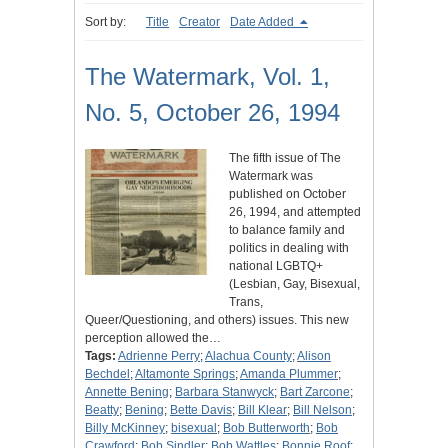
Sort by:
Title
Creator
Date Added
The Watermark, Vol. 1,
No. 5, October 26, 1994
The fifth issue of The
Watermark was
published on October
26, 1994, and attempted
to balance family and
politics in dealing with
national LGBTQ+
(Lesbian, Gay, Bisexual,
Trans,
Queer/Questioning, and others) issues. This new
perception allowed the…
Tags:
Adrienne Perry
;
Alachua County
;
Alison
Bechdel
;
Altamonte Springs
;
Amanda Plummer
;
Annette Bening
;
Barbara Stanwyck
;
Bart Zarcone
;
Beatty
;
Bening
;
Bette Davis
;
Bill Klear
;
Bill Nelson
;
Billy McKinney
;
bisexual
;
Bob Butterworth
;
Bob
Crawford
;
Bob Sindler
;
Bob Wattles
;
Bonnie Roof
;