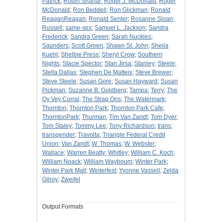
Patrick
;
Robin Shahar
;
Roger J. McDonald
;
Roger
McDonald
;
Ron Beddell
;
Ron Glickman
;
Ronald
ReaganReagan
;
Ronald Senter
;
Rosanne Sloan
;
Russell
;
same-sex
;
Samuel L. Jackson
;
Sandra
Frederick
;
Sandra Green
;
Sarah Nuckles
;
Saunders
;
Scott Green
;
Shawn St. John
;
Sheila
Kuehl
;
Shelbie Press
;
Sheryl Crow
;
Southern
Nights
;
Stacie Spector
;
Stan Jirsa
;
Stanley
;
Steele
;
Stella Dallas
;
Stephen De Matteis
;
Steve Brewer
;
Steve Steele
;
Susan Gore
;
Susan Hayward
;
Susan
Pickman
;
Suzanne B. Goldberg
;
Tampa
;
Terry
;
The
Oy Vey Corral
;
The Strap Ons
;
The Watermark
;
Thornton
;
Thornton Park
;
Thornton Park Cafe
;
ThorntonPark
;
Thurman
;
Tim Van Zandt
;
Tom Dyer
;
Tom Staley
;
Tommy Lee
;
Tony Richardson
;
trans
;
transgender
;
Travolta
;
Triangle Federal Credit
Union
;
Van Zandt
;
W. Thomas
;
W. Webster
;
Wallace
;
Warren Beatty
;
Whitley
;
William C. Koch
;
William Noack
;
William Wayboum
;
Winter Park
;
Winter Park Mall
;
Winterfest
;
Yvonne Vassell
;
Zelda
Gilroy
;
Zweifel
Output Formats