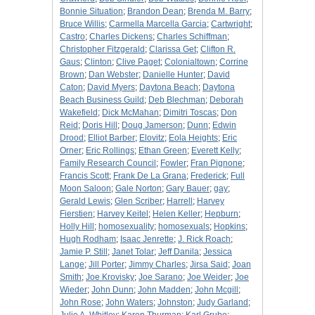
Bonnie Situation
;
Brandon Dean
;
Brenda M. Barry
;
Bruce Willis
;
Carmella Marcella Garcia
;
Cartwright
;
Castro
;
Charles Dickens
;
Charles Schiffman
;
Christopher Fitzgerald
;
Clarissa Get
;
Clifton R.
Gaus
;
Clinton
;
Clive Paget
;
Colonialtown
;
Corrine
Brown
;
Dan Webster
;
Danielle Hunter
;
David
Caton
;
David Myers
;
Daytona Beach
;
Daytona
Beach Business Guild
;
Deb Blechman
;
Deborah
Wakefield
;
Dick McMahan
;
Dimitri Toscas
;
Don
Reid
;
Doris Hill
;
Doug Jamerson
;
Dunn
;
Edwin
Drood
;
Elliot Barber
;
Elovitz
;
Eola Heights
;
Eric
Orner
;
Eric Rollings
;
Ethan Green
;
Everett Kelly
;
Family Research Council
;
Fowler
;
Fran Pignone
;
Francis Scott
;
Frank De La Grana
;
Frederick
;
Full
Moon Saloon
;
Gale Norton
;
Gary Bauer
;
gay
;
Gerald Lewis
;
Glen Scriber
;
Harrell
;
Harvey
Fierstien
;
Harvey Keitel
;
Helen Keller
;
Hepburn
;
Holly Hill
;
homosexuality
;
homosexuals
;
Hopkins
;
Hugh Rodham
;
Isaac Jenrette
;
J. Rick Roach
;
Jamie P. Still
;
Janet Tolar
;
Jeff Danila
;
Jessica
Lange
;
Jill Porter
;
Jimmy Charles
;
Jirsa Said
;
Joan
Smith
;
Joe Krovisky
;
Joe Sarano
;
Joe Weider
;
Joe
Wieder
;
John Dunn
;
John Madden
;
John Mcgill
;
John Rose
;
John Waters
;
Johnston
;
Judy Garland
;