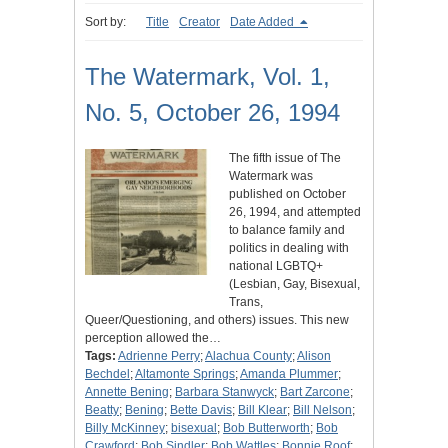
Sort by:
Title
Creator
Date Added
The Watermark, Vol. 1,
No. 5, October 26, 1994
The fifth issue of The
Watermark was
published on October
26, 1994, and attempted
to balance family and
politics in dealing with
national LGBTQ+
(Lesbian, Gay, Bisexual,
Trans,
Queer/Questioning, and others) issues. This new
perception allowed the…
Tags:
Adrienne Perry
;
Alachua County
;
Alison
Bechdel
;
Altamonte Springs
;
Amanda Plummer
;
Annette Bening
;
Barbara Stanwyck
;
Bart Zarcone
;
Beatty
;
Bening
;
Bette Davis
;
Bill Klear
;
Bill Nelson
;
Billy McKinney
;
bisexual
;
Bob Butterworth
;
Bob
Crawford
;
Bob Sindler
;
Bob Wattles
;
Bonnie Roof
;