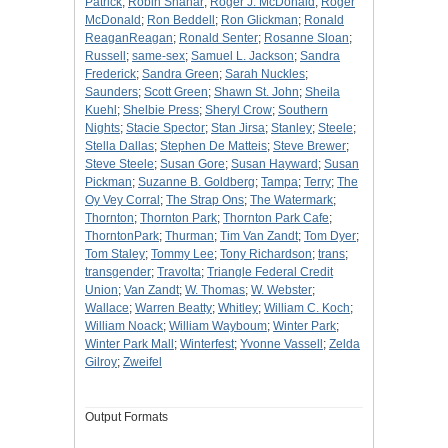
Patrick
;
Robin Shahar
;
Roger J. McDonald
;
Roger
McDonald
;
Ron Beddell
;
Ron Glickman
;
Ronald
ReaganReagan
;
Ronald Senter
;
Rosanne Sloan
;
Russell
;
same-sex
;
Samuel L. Jackson
;
Sandra
Frederick
;
Sandra Green
;
Sarah Nuckles
;
Saunders
;
Scott Green
;
Shawn St. John
;
Sheila
Kuehl
;
Shelbie Press
;
Sheryl Crow
;
Southern
Nights
;
Stacie Spector
;
Stan Jirsa
;
Stanley
;
Steele
;
Stella Dallas
;
Stephen De Matteis
;
Steve Brewer
;
Steve Steele
;
Susan Gore
;
Susan Hayward
;
Susan
Pickman
;
Suzanne B. Goldberg
;
Tampa
;
Terry
;
The
Oy Vey Corral
;
The Strap Ons
;
The Watermark
;
Thornton
;
Thornton Park
;
Thornton Park Cafe
;
ThorntonPark
;
Thurman
;
Tim Van Zandt
;
Tom Dyer
;
Tom Staley
;
Tommy Lee
;
Tony Richardson
;
trans
;
transgender
;
Travolta
;
Triangle Federal Credit
Union
;
Van Zandt
;
W. Thomas
;
W. Webster
;
Wallace
;
Warren Beatty
;
Whitley
;
William C. Koch
;
William Noack
;
William Wayboum
;
Winter Park
;
Winter Park Mall
;
Winterfest
;
Yvonne Vassell
;
Zelda
Gilroy
;
Zweifel
Output Formats