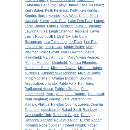
Julie A. Whitley
;
Karen Thurman
;
Karl Grube
;
Katherine Hepburn
;
Kathy Chinoy
;
Katie Messmer
;
Keith Baber
;
Keith Peterson
;
Kelly
;
Ken Kundis
;
Kendric Smith
;
Kenney
;
Key West
;
knight
;
Kristi
Hamrick
;
Kuehl
;
Lake Eola
;
Lake Eola Park
;
Lange
;
Larry Kramer
;
Laura Chandler
;
Laura J. Harding
;
Lawton Chiles
;
Leigh Shannon
;
lesbians
;
Lewis
;
LEwis Routh
;
LGBT
;
LGBTQ+
;
Life Care
Resources
;
Lisa Talmadge
;
Liz Phair
;
Lori Del
;
Louise Ray
;
Luis Rovira
;
Mable Butler
;
Mac
Wellman
;
Marc Elovitz
;
Mark Lawhon
;
Marlin
Haindfield
;
Mary Arrington
;
Mary Vivian Pearce
;
Megan Morrison
;
Meinhold
;
Melissa Etheridge
;
Mercedes Benz
;
Michael Bowers
;
Michael Halpin
;
Michael L. Kilgore
;
Mike Meehan
;
Mike Williams
;
Mills
;
Moorefield
;
Orange Blossom Bowling
Association
;
orlando
;
Pablo Felix
;
Pam Iorio
;
Parliament House
;
Patricia Grogan
;
Paul
Leatherland
;
Paul Lynde
;
Paul Rudnick
;
Paul Swift
;
Paul Wegman
;
Perkins
;
Pete Peterson
;
Phil
Rampy
;
Phillips
;
Pinellas County
;
queers
;
Quentin
Tarantino
;
questioning
;
Rafael Gasti
;
Rainbow
Democratic Club
;
Rainbow Gayme
;
Rampy
;
Rebecca Ranson
;
Religious Right
;
Rizzo
;
Robert
Holland
;
Robert Jordan
;
Robert Knight
;
Robert