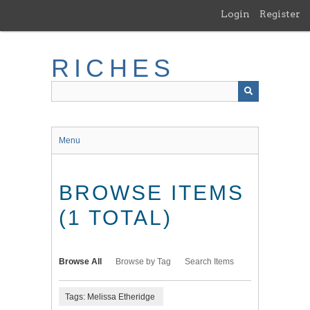
Skip
Login
Register
to
main
content
RICHES
Menu
BROWSE ITEMS
(1 TOTAL)
Browse All
Browse by Tag
Search Items
Tags: Melissa Etheridge