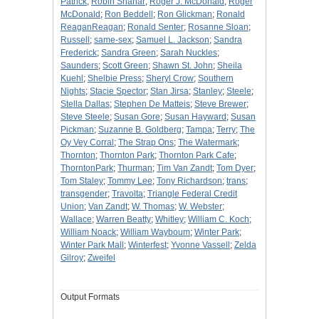
Patrick
;
Robin Shahar
;
Roger J. McDonald
;
Roger
McDonald
;
Ron Beddell
;
Ron Glickman
;
Ronald
ReaganReagan
;
Ronald Senter
;
Rosanne Sloan
;
Russell
;
same-sex
;
Samuel L. Jackson
;
Sandra
Frederick
;
Sandra Green
;
Sarah Nuckles
;
Saunders
;
Scott Green
;
Shawn St. John
;
Sheila
Kuehl
;
Shelbie Press
;
Sheryl Crow
;
Southern
Nights
;
Stacie Spector
;
Stan Jirsa
;
Stanley
;
Steele
;
Stella Dallas
;
Stephen De Matteis
;
Steve Brewer
;
Steve Steele
;
Susan Gore
;
Susan Hayward
;
Susan
Pickman
;
Suzanne B. Goldberg
;
Tampa
;
Terry
;
The
Oy Vey Corral
;
The Strap Ons
;
The Watermark
;
Thornton
;
Thornton Park
;
Thornton Park Cafe
;
ThorntonPark
;
Thurman
;
Tim Van Zandt
;
Tom Dyer
;
Tom Staley
;
Tommy Lee
;
Tony Richardson
;
trans
;
transgender
;
Travolta
;
Triangle Federal Credit
Union
;
Van Zandt
;
W. Thomas
;
W. Webster
;
Wallace
;
Warren Beatty
;
Whitley
;
William C. Koch
;
William Noack
;
William Wayboum
;
Winter Park
;
Winter Park Mall
;
Winterfest
;
Yvonne Vassell
;
Zelda
Gilroy
;
Zweifel
Output Formats