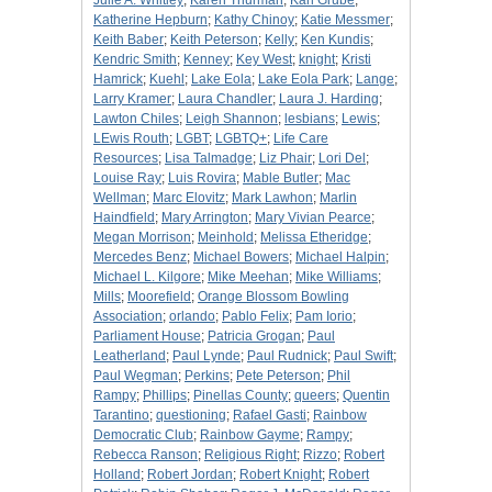
Julie A. Whitley
;
Karen Thurman
;
Karl Grube
;
Katherine Hepburn
;
Kathy Chinoy
;
Katie Messmer
;
Keith Baber
;
Keith Peterson
;
Kelly
;
Ken Kundis
;
Kendric Smith
;
Kenney
;
Key West
;
knight
;
Kristi
Hamrick
;
Kuehl
;
Lake Eola
;
Lake Eola Park
;
Lange
;
Larry Kramer
;
Laura Chandler
;
Laura J. Harding
;
Lawton Chiles
;
Leigh Shannon
;
lesbians
;
Lewis
;
LEwis Routh
;
LGBT
;
LGBTQ+
;
Life Care
Resources
;
Lisa Talmadge
;
Liz Phair
;
Lori Del
;
Louise Ray
;
Luis Rovira
;
Mable Butler
;
Mac
Wellman
;
Marc Elovitz
;
Mark Lawhon
;
Marlin
Haindfield
;
Mary Arrington
;
Mary Vivian Pearce
;
Megan Morrison
;
Meinhold
;
Melissa Etheridge
;
Mercedes Benz
;
Michael Bowers
;
Michael Halpin
;
Michael L. Kilgore
;
Mike Meehan
;
Mike Williams
;
Mills
;
Moorefield
;
Orange Blossom Bowling
Association
;
orlando
;
Pablo Felix
;
Pam Iorio
;
Parliament House
;
Patricia Grogan
;
Paul
Leatherland
;
Paul Lynde
;
Paul Rudnick
;
Paul Swift
;
Paul Wegman
;
Perkins
;
Pete Peterson
;
Phil
Rampy
;
Phillips
;
Pinellas County
;
queers
;
Quentin
Tarantino
;
questioning
;
Rafael Gasti
;
Rainbow
Democratic Club
;
Rainbow Gayme
;
Rampy
;
Rebecca Ranson
;
Religious Right
;
Rizzo
;
Robert
Holland
;
Robert Jordan
;
Robert Knight
;
Robert