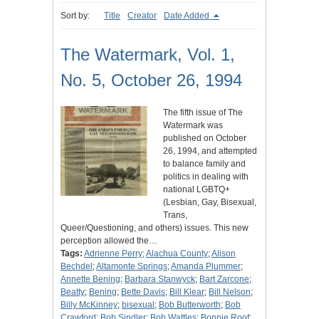
Sort by:
Title
Creator
Date Added
The Watermark, Vol. 1,
No. 5, October 26, 1994
The fifth issue of The
Watermark was
published on October
26, 1994, and attempted
to balance family and
politics in dealing with
national LGBTQ+
(Lesbian, Gay, Bisexual,
Trans,
Queer/Questioning, and others) issues. This new
perception allowed the…
Tags:
Adrienne Perry
;
Alachua County
;
Alison
Bechdel
;
Altamonte Springs
;
Amanda Plummer
;
Annette Bening
;
Barbara Stanwyck
;
Bart Zarcone
;
Beatty
;
Bening
;
Bette Davis
;
Bill Klear
;
Bill Nelson
;
Billy McKinney
;
bisexual
;
Bob Butterworth
;
Bob
Crawford
;
Bob Sindler
;
Bob Wattles
;
Bonnie Roof
;