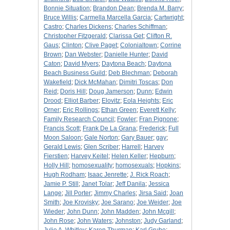
Bonnie Situation
;
Brandon Dean
;
Brenda M. Barry
;
Bruce Willis
;
Carmella Marcella Garcia
;
Cartwright
;
Castro
;
Charles Dickens
;
Charles Schiffman
;
Christopher Fitzgerald
;
Clarissa Get
;
Clifton R.
Gaus
;
Clinton
;
Clive Paget
;
Colonialtown
;
Corrine
Brown
;
Dan Webster
;
Danielle Hunter
;
David
Caton
;
David Myers
;
Daytona Beach
;
Daytona
Beach Business Guild
;
Deb Blechman
;
Deborah
Wakefield
;
Dick McMahan
;
Dimitri Toscas
;
Don
Reid
;
Doris Hill
;
Doug Jamerson
;
Dunn
;
Edwin
Drood
;
Elliot Barber
;
Elovitz
;
Eola Heights
;
Eric
Orner
;
Eric Rollings
;
Ethan Green
;
Everett Kelly
;
Family Research Council
;
Fowler
;
Fran Pignone
;
Francis Scott
;
Frank De La Grana
;
Frederick
;
Full
Moon Saloon
;
Gale Norton
;
Gary Bauer
;
gay
;
Gerald Lewis
;
Glen Scriber
;
Harrell
;
Harvey
Fierstien
;
Harvey Keitel
;
Helen Keller
;
Hepburn
;
Holly Hill
;
homosexuality
;
homosexuals
;
Hopkins
;
Hugh Rodham
;
Isaac Jenrette
;
J. Rick Roach
;
Jamie P. Still
;
Janet Tolar
;
Jeff Danila
;
Jessica
Lange
;
Jill Porter
;
Jimmy Charles
;
Jirsa Said
;
Joan
Smith
;
Joe Krovisky
;
Joe Sarano
;
Joe Weider
;
Joe
Wieder
;
John Dunn
;
John Madden
;
John Mcgill
;
John Rose
;
John Waters
;
Johnston
;
Judy Garland
;