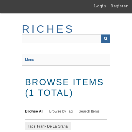
Skip
Login
Register
to
main
content
RICHES
Menu
BROWSE ITEMS
(1 TOTAL)
Browse All
Browse by Tag
Search Items
Tags: Frank De La Grana