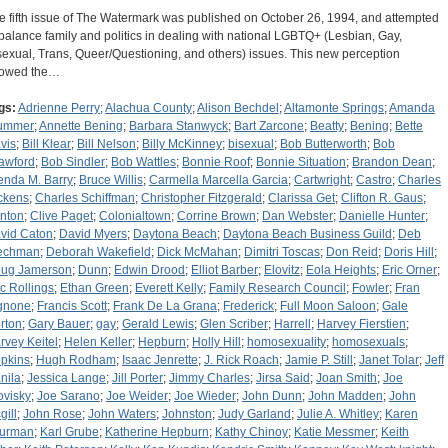
e fifth issue of The Watermark was published on October 26, 1994, and attempted
 balance family and politics in dealing with national LGBTQ+ (Lesbian, Gay,
sexual, Trans, Queer/Questioning, and others) issues. This new perception
lowed the…
gs:
Adrienne Perry
;
Alachua County
;
Alison Bechdel
;
Altamonte Springs
;
Amanda
ummer
;
Annette Bening
;
Barbara Stanwyck
;
Bart Zarcone
;
Beatty
;
Bening
;
Bette
vis
;
Bill Klear
;
Bill Nelson
;
Billy McKinney
;
bisexual
;
Bob Butterworth
;
Bob
awford
;
Bob Sindler
;
Bob Wattles
;
Bonnie Roof
;
Bonnie Situation
;
Brandon Dean
;
enda M. Barry
;
Bruce Willis
;
Carmella Marcella Garcia
;
Cartwright
;
Castro
;
Charles
ckens
;
Charles Schiffman
;
Christopher Fitzgerald
;
Clarissa Get
;
Clifton R. Gaus
;
inton
;
Clive Paget
;
Colonialtown
;
Corrine Brown
;
Dan Webster
;
Danielle Hunter
;
vid Caton
;
David Myers
;
Daytona Beach
;
Daytona Beach Business Guild
;
Deb
echman
;
Deborah Wakefield
;
Dick McMahan
;
Dimitri Toscas
;
Don Reid
;
Doris Hill
;
ug Jamerson
;
Dunn
;
Edwin Drood
;
Elliot Barber
;
Elovitz
;
Eola Heights
;
Eric Orner
;
ic Rollings
;
Ethan Green
;
Everett Kelly
;
Family Research Council
;
Fowler
;
Fran
gnone
;
Francis Scott
;
Frank De La Grana
;
Frederick
;
Full Moon Saloon
;
Gale
rton
;
Gary Bauer
;
gay
;
Gerald Lewis
;
Glen Scriber
;
Harrell
;
Harvey Fierstien
;
rvey Keitel
;
Helen Keller
;
Hepburn
;
Holly Hill
;
homosexuality
;
homosexuals
;
pkins
;
Hugh Rodham
;
Isaac Jenrette
;
J. Rick Roach
;
Jamie P. Still
;
Janet Tolar
;
Jeff
nila
;
Jessica Lange
;
Jill Porter
;
Jimmy Charles
;
Jirsa Said
;
Joan Smith
;
Joe
ovisky
;
Joe Sarano
;
Joe Weider
;
Joe Wieder
;
John Dunn
;
John Madden
;
John
gill
;
John Rose
;
John Waters
;
Johnston
;
Judy Garland
;
Julie A. Whitley
;
Karen
urman
;
Karl Grube
;
Katherine Hepburn
;
Kathy Chinoy
;
Katie Messmer
;
Keith