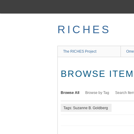
Skip
to
main
content
RICHES
The RICHES Project
Ome
BROWSE ITEMS
Browse All
Browse by Tag
Search Ite
Tags: Suzanne B. Goldberg