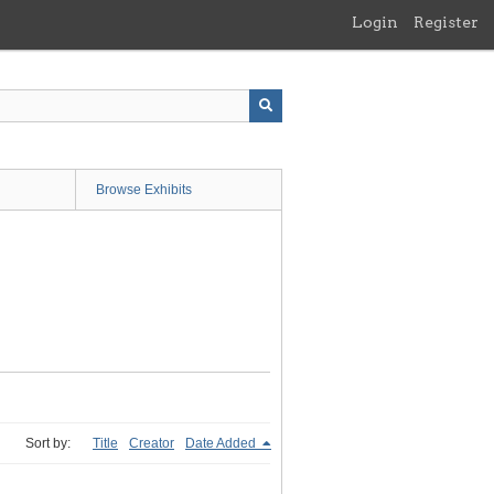
Login
Register
Browse Exhibits
Sort by:
Title
Creator
Date Added