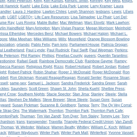
ber
;
Keith Peterson
;
Kelly
;
Ken Kundis
;
Kendric Smith
;
Kenney
;
Key West
;
knight
;
isti Hamrick
;
Kuehl
;
Lake Eola
;
Lake Eola Park
;
Lange
;
Larry Kramer
;
Laura
andler
;
Laura J. Harding
;
Lawton Chiles
;
Leigh Shannon
;
lesbians
;
Lewis
;
LEwis
uth
;
LGBT
;
LGBTQ+
;
Life Care Resources
;
Lisa Talmadge
;
Liz Phair
;
Lori Del
;
uise Ray
;
Luis Rovira
;
Mable Butler
;
Mac Wellman
;
Marc Elovitz
;
Mark Lawhon
;
rlin Haindfield
;
Mary Arrington
;
Mary Vivian Pearce
;
Megan Morrison
;
Meinhold
;
lissa Etheridge
;
Mercedes Benz
;
Michael Bowers
;
Michael Halpin
;
Michael L.
lgore
;
Mike Meehan
;
Mike Williams
;
Mills
;
Moorefield
;
Orange Blossom Bowling
sociation
;
orlando
;
Pablo Felix
;
Pam Iorio
;
Parliament House
;
Patricia Grogan
;
ul Leatherland
;
Paul Lynde
;
Paul Rudnick
;
Paul Swift
;
Paul Wegman
;
Perkins
;
te Peterson
;
Phil Rampy
;
Phillips
;
Pinellas County
;
queers
;
Quentin Tarantino
;
estioning
;
Rafael Gasti
;
Rainbow Democratic Club
;
Rainbow Gayme
;
Rampy
;
becca Ranson
;
Religious Right
;
Rizzo
;
Robert Holland
;
Robert Jordan
;
Robert
ight
;
Robert Patrick
;
Robin Shahar
;
Roger J. McDonald
;
Roger McDonald
;
Ron
ddell
;
Ron Glickman
;
Ronald ReaganReagan
;
Ronald Senter
;
Rosanne Sloan
;
ssell
;
same-sex
;
Samuel L. Jackson
;
Sandra Frederick
;
Sandra Green
;
Sarah
ckles
;
Saunders
;
Scott Green
;
Shawn St. John
;
Sheila Kuehl
;
Shelbie Press
;
eryl Crow
;
Southern Nights
;
Stacie Spector
;
Stan Jirsa
;
Stanley
;
Steele
;
Stella
llas
;
Stephen De Matteis
;
Steve Brewer
;
Steve Steele
;
Susan Gore
;
Susan
yward
;
Susan Pickman
;
Suzanne B. Goldberg
;
Tampa
;
Terry
;
The Oy Vey Corral
;
e Strap Ons
;
The Watermark
;
Thornton
;
Thornton Park
;
Thornton Park Cafe
;
orntonPark
;
Thurman
;
Tim Van Zandt
;
Tom Dyer
;
Tom Staley
;
Tommy Lee
;
Tony
chardson
;
trans
;
transgender
;
Travolta
;
Triangle Federal Credit Union
;
Van Zandt
;
 Thomas
;
W. Webster
;
Wallace
;
Warren Beatty
;
Whitley
;
William C. Koch
;
William
ack
;
William Wayboum
;
Winter Park
;
Winter Park Mall
;
Winterfest
;
Yvonne Vassell
;