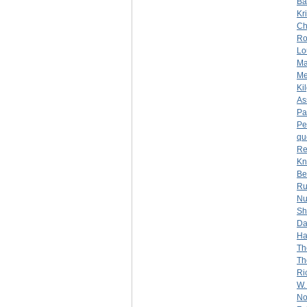
Ba
Kr
Ch
Ro
Lo
Ma
Me
Ki
As
Pa
Pe
qu
Re
Kn
Be
Ru
Nu
Sh
Da
Ha
Th
Th
Ri
W.
No