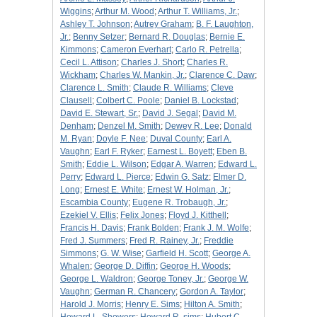
Wiggins
;
Arthur M. Wood
;
Arthur T. Williams, Jr.
;
Ashley T. Johnson
;
Autrey Graham
;
B. F. Laughton,
Jr.
;
Benny Setzer
;
Bernard R. Douglas
;
Bernie E.
Kimmons
;
Cameron Everhart
;
Carlo R. Petrella
;
Cecil L. Attison
;
Charles J. Short
;
Charles R.
Wickham
;
Charles W. Mankin, Jr.
;
Clarence C. Daw
;
Clarence L. Smith
;
Claude R. Williams
;
Cleve
Clausell
;
Colbert C. Poole
;
Daniel B. Lockstad
;
David E. Stewart, Sr.
;
David J. Segal
;
David M.
Denham
;
Denzel M. Smith
;
Dewey R. Lee
;
Donald
M. Ryan
;
Doyle F. Nee
;
Duval County
;
Earl A.
Vaughn
;
Earl F. Ryker
;
Earnest L. Boyett
;
Eben B.
Smith
;
Eddie L. Wilson
;
Edgar A. Warren
;
Edward L.
Perry
;
Edward L. Pierce
;
Edwin G. Satz
;
Elmer D.
Long
;
Ernest E. White
;
Ernest W. Holman, Jr.
;
Escambia County
;
Eugene R. Trobaugh, Jr.
;
Ezekiel V. Ellis
;
Felix Jones
;
Floyd J. Kitthell
;
Francis H. Davis
;
Frank Bolden
;
Frank J. M. Wolfe
;
Fred J. Summers
;
Fred R. Rainey, Jr.
;
Freddie
Simmons
;
G. W. Wise
;
Garfield H. Scott
;
George A.
Whalen
;
George D. Diffin
;
George H. Woods
;
George L. Waldron
;
George Toney, Jr.
;
George W.
Vaughn
;
German R. Chancery
;
Gordon A. Taylor
;
Harold J. Morris
;
Henry E. Sims
;
Hilton A. Smith
;