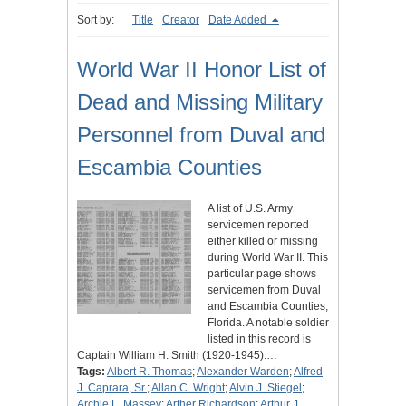
Sort by:
Title
Creator
Date Added
World War II Honor List of
Dead and Missing Military
Personnel from Duval and
Escambia Counties
A list of U.S. Army
servicemen reported
either killed or missing
during World War II. This
particular page shows
servicemen from Duval
and Escambia Counties,
Florida. A notable soldier
listed in this record is
Captain William H. Smith (1920-1945).…
Tags:
Albert R. Thomas
;
Alexander Warden
;
Alfred
J. Caprara, Sr.
;
Allan C. Wright
;
Alvin J. Stiegel
;
Archie L. Massey
;
Arther Richardson
;
Arthur J.