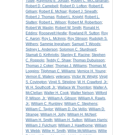
Tuttle
;
Raymond E. Jordan
;
Robert C. McClanahan
;
Robert D. Campbell
;
Robert D. Lofton
;
Robert E.
Gilliam
;
Robert E. McNair
;
Robert J. Sineath
;
Robert J. Thomas
;
Robert L. Knight
;
Robert L.
Slatten
;
Robert L. Wilson
;
Robert M. Robertson
;
Robert W. Maslin
;
Robert W. Smith
;
Ronald H.
Eddins
;
Roosevelt Hestle
;
Rowland R. Sutton
;
Roy
C. Aaron
;
Roy L. McInnis
;
Roy Stinson
;
Rudolph S.
Withers
;
Sammie Ingraham
;
Samuel T. Woods
;
Sidney L. Anderson
;
Solomon C. Sturdivant
;
Stamati G. Kirthriotis
;
Stanley E. Racine
;
Stephen
C. Roppolo
;
Teddy C. Shaw
;
Thomas Dubuisson
;
Thomas J. Coker
;
Thomas J. Williams
;
Thomas M.
Loggins
;
Tilghman C. Williams
;
Vernice H. Young
;
Vernon E. Waters
;
veterans
;
Victor W. Wright
;
Virgil
S. Covington
;
Virgil S. Stripling
;
W. H. Crawford, Jr.
;
W. H. Southcott, Jr.
;
Wallace W. Thornton
;
Walter A.
McClellan
;
Walter H. Cook
;
Walter Nelson
;
Wilford
P. Wilson, Jr.
;
William A. Gibson
;
William A. Rawls,
Jr.
;
William C. Runbley
;
William C. Stephens
;
William C. Taylor
;
William D. De Vellis
;
William D.
Strange
;
William H. Jolly
;
William H. McNeil
;
William H. Smith
;
William H. Sutton
;
William Harris
;
William J. Fulchum
;
William J. Hawthorne
;
William
W. Webb
;
Willie H. Smith
;
Willie McWilliams
;
Willie