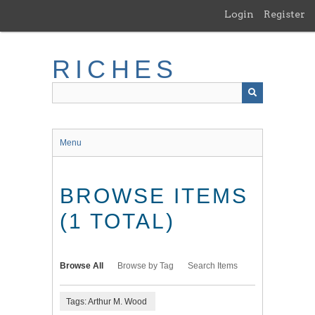
Skip
Login
Register
to
main
content
RICHES
Menu
BROWSE ITEMS
(1 TOTAL)
Browse All
Browse by Tag
Search Items
Tags: Arthur M. Wood