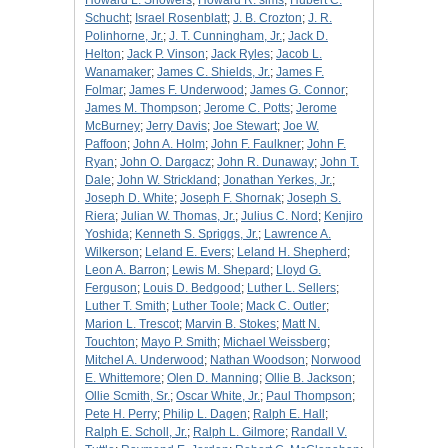
Howard L. Showers
;
Howard R. sims
;
Hubert C.
Schucht
;
Israel Rosenblatt
;
J. B. Crozton
;
J. R.
Polinhorne, Jr.
;
J. T. Cunningham, Jr.
;
Jack D.
Helton
;
Jack P. Vinson
;
Jack Ryles
;
Jacob L.
Wanamaker
;
James C. Shields, Jr.
;
James F.
Folmar
;
James F. Underwood
;
James G. Connor
;
James M. Thompson
;
Jerome C. Potts
;
Jerome
McBurney
;
Jerry Davis
;
Joe Stewart
;
Joe W.
Paffoon
;
John A. Holm
;
John F. Faulkner
;
John F.
Ryan
;
John O. Dargacz
;
John R. Dunaway
;
John T.
Dale
;
John W. Strickland
;
Jonathan Yerkes, Jr.
;
Joseph D. White
;
Joseph F. Shornak
;
Joseph S.
Riera
;
Julian W. Thomas, Jr.
;
Julius C. Nord
;
Kenjiro
Yoshida
;
Kenneth S. Spriggs, Jr.
;
Lawrence A.
Wilkerson
;
Leland E. Evers
;
Leland H. Shepherd
;
Leon A. Barron
;
Lewis M. Shepard
;
Lloyd G.
Ferguson
;
Louis D. Bedgood
;
Luther L. Sellers
;
Luther T. Smith
;
Luther Toole
;
Mack C. Outler
;
Marion L. Trescot
;
Marvin B. Stokes
;
Matt N.
Touchton
;
Mayo P. Smith
;
Michael Weissberg
;
Mitchel A. Underwood
;
Nathan Woodson
;
Norwood
E. Whittemore
;
Olen D. Manning
;
Ollie B. Jackson
;
Ollie Scmith, Sr.
;
Oscar White, Jr.
;
Paul Thompson
;
Pete H. Perry
;
Philip L. Dagen
;
Ralph E. Hall
;
Ralph E. Scholl, Jr.
;
Ralph L. Gilmore
;
Randall V.