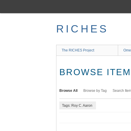
Skip
to
main
content
RICHES
The RICHES Project
Ome
BROWSE ITEMS
Browse All
Browse by Tag
Search Ite
Tags: Roy C. Aaron