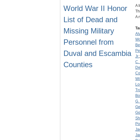
A 
World War II Honor
Th
A 
List of Dead and
Ta
Missing Military
Alv
W
Personnel from
Be
Pe
Duval and Escambia
Jr.
C.
Counties
D
Co
Wi
Lo
Tr
Bo
G.
Ge
Go
Sh
Po
Ja
Ja