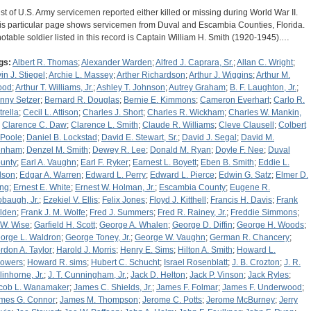
list of U.S. Army servicemen reported either killed or missing during World War II.
is particular page shows servicemen from Duval and Escambia Counties, Florida.
notable soldier listed in this record is Captain William H. Smith (1920-1945).…
gs:
Albert R. Thomas
;
Alexander Warden
;
Alfred J. Caprara, Sr.
;
Allan C. Wright
;
in J. Stiegel
;
Archie L. Massey
;
Arther Richardson
;
Arthur J. Wiggins
;
Arthur M.
ood
;
Arthur T. Williams, Jr.
;
Ashley T. Johnson
;
Autrey Graham
;
B. F. Laughton, Jr.
;
nny Setzer
;
Bernard R. Douglas
;
Bernie E. Kimmons
;
Cameron Everhart
;
Carlo R.
trella
;
Cecil L. Attison
;
Charles J. Short
;
Charles R. Wickham
;
Charles W. Mankin,
;
Clarence C. Daw
;
Clarence L. Smith
;
Claude R. Williams
;
Cleve Clausell
;
Colbert
 Poole
;
Daniel B. Lockstad
;
David E. Stewart, Sr.
;
David J. Segal
;
David M.
enham
;
Denzel M. Smith
;
Dewey R. Lee
;
Donald M. Ryan
;
Doyle F. Nee
;
Duval
unty
;
Earl A. Vaughn
;
Earl F. Ryker
;
Earnest L. Boyett
;
Eben B. Smith
;
Eddie L.
lson
;
Edgar A. Warren
;
Edward L. Perry
;
Edward L. Pierce
;
Edwin G. Satz
;
Elmer D.
ng
;
Ernest E. White
;
Ernest W. Holman, Jr.
;
Escambia County
;
Eugene R.
obaugh, Jr.
;
Ezekiel V. Ellis
;
Felix Jones
;
Floyd J. Kitthell
;
Francis H. Davis
;
Frank
lden
;
Frank J. M. Wolfe
;
Fred J. Summers
;
Fred R. Rainey, Jr.
;
Freddie Simmons
;
 W. Wise
;
Garfield H. Scott
;
George A. Whalen
;
George D. Diffin
;
George H. Woods
;
orge L. Waldron
;
George Toney, Jr.
;
George W. Vaughn
;
German R. Chancery
;
rdon A. Taylor
;
Harold J. Morris
;
Henry E. Sims
;
Hilton A. Smith
;
Howard L.
owers
;
Howard R. sims
;
Hubert C. Schucht
;
Israel Rosenblatt
;
J. B. Crozton
;
J. R.
linhorne, Jr.
;
J. T. Cunningham, Jr.
;
Jack D. Helton
;
Jack P. Vinson
;
Jack Ryles
;
cob L. Wanamaker
;
James C. Shields, Jr.
;
James F. Folmar
;
James F. Underwood
;
mes G. Connor
;
James M. Thompson
;
Jerome C. Potts
;
Jerome McBurney
;
Jerry