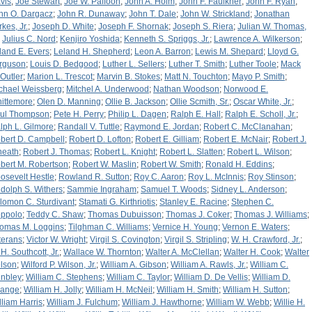
vis
;
Joe Stewart
;
Joe W. Paffoon
;
John A. Holm
;
John F. Faulkner
;
John F. Ryan
;
hn O. Dargacz
;
John R. Dunaway
;
John T. Dale
;
John W. Strickland
;
Jonathan
kes, Jr.
;
Joseph D. White
;
Joseph F. Shornak
;
Joseph S. Riera
;
Julian W. Thomas,
;
Julius C. Nord
;
Kenjiro Yoshida
;
Kenneth S. Spriggs, Jr.
;
Lawrence A. Wilkerson
;
land E. Evers
;
Leland H. Shepherd
;
Leon A. Barron
;
Lewis M. Shepard
;
Lloyd G.
rguson
;
Louis D. Bedgood
;
Luther L. Sellers
;
Luther T. Smith
;
Luther Toole
;
Mack
 Outler
;
Marion L. Trescot
;
Marvin B. Stokes
;
Matt N. Touchton
;
Mayo P. Smith
;
chael Weissberg
;
Mitchel A. Underwood
;
Nathan Woodson
;
Norwood E.
ittemore
;
Olen D. Manning
;
Ollie B. Jackson
;
Ollie Scmith, Sr.
;
Oscar White, Jr.
;
ul Thompson
;
Pete H. Perry
;
Philip L. Dagen
;
Ralph E. Hall
;
Ralph E. Scholl, Jr.
;
lph L. Gilmore
;
Randall V. Tuttle
;
Raymond E. Jordan
;
Robert C. McClanahan
;
bert D. Campbell
;
Robert D. Lofton
;
Robert E. Gilliam
;
Robert E. McNair
;
Robert J.
neath
;
Robert J. Thomas
;
Robert L. Knight
;
Robert L. Slatten
;
Robert L. Wilson
;
bert M. Robertson
;
Robert W. Maslin
;
Robert W. Smith
;
Ronald H. Eddins
;
osevelt Hestle
;
Rowland R. Sutton
;
Roy C. Aaron
;
Roy L. McInnis
;
Roy Stinson
;
dolph S. Withers
;
Sammie Ingraham
;
Samuel T. Woods
;
Sidney L. Anderson
;
lomon C. Sturdivant
;
Stamati G. Kirthriotis
;
Stanley E. Racine
;
Stephen C.
ppolo
;
Teddy C. Shaw
;
Thomas Dubuisson
;
Thomas J. Coker
;
Thomas J. Williams
;
omas M. Loggins
;
Tilghman C. Williams
;
Vernice H. Young
;
Vernon E. Waters
;
terans
;
Victor W. Wright
;
Virgil S. Covington
;
Virgil S. Stripling
;
W. H. Crawford, Jr.
;
H. Southcott, Jr.
;
Wallace W. Thornton
;
Walter A. McClellan
;
Walter H. Cook
;
Walter
lson
;
Wilford P. Wilson, Jr.
;
William A. Gibson
;
William A. Rawls, Jr.
;
William C.
nbley
;
William C. Stephens
;
William C. Taylor
;
William D. De Vellis
;
William D.
range
;
William H. Jolly
;
William H. McNeil
;
William H. Smith
;
William H. Sutton
;
lliam Harris
;
William J. Fulchum
;
William J. Hawthorne
;
William W. Webb
;
Willie H.