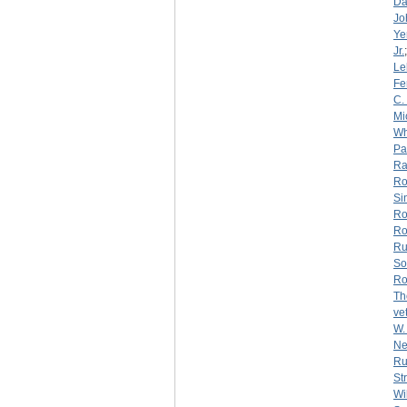
Da
Jo
Yer
Jr.
Le
Fe
C.
Mi
Wh
Pa
Ra
Ro
Si
Ro
Ro
Ru
So
Ro
Th
ve
W. 
Ne
Ru
St
Wi