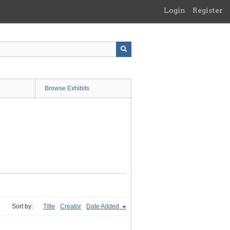
Login
Register
Browse Exhibits
Sort by:
Title
Creator
Date Added