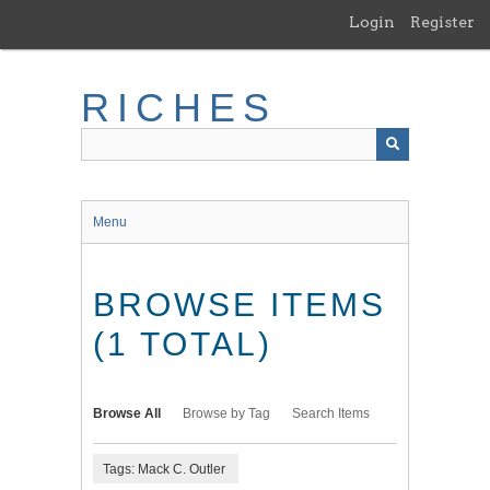
Skip
Login
Register
to
main
content
RICHES
Menu
BROWSE ITEMS
(1 TOTAL)
Browse All
Browse by Tag
Search Items
Tags: Mack C. Outler