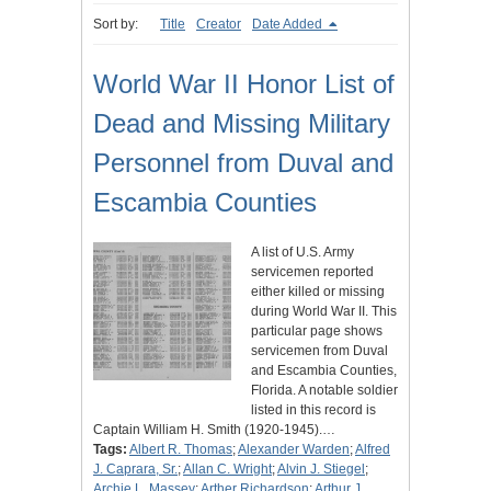
Sort by:
Title
Creator
Date Added
World War II Honor List of
Dead and Missing Military
Personnel from Duval and
Escambia Counties
A list of U.S. Army
servicemen reported
either killed or missing
during World War II. This
particular page shows
servicemen from Duval
and Escambia Counties,
Florida. A notable soldier
listed in this record is
Captain William H. Smith (1920-1945).…
Tags:
Albert R. Thomas
;
Alexander Warden
;
Alfred
J. Caprara, Sr.
;
Allan C. Wright
;
Alvin J. Stiegel
;
Archie L. Massey
;
Arther Richardson
;
Arthur J.