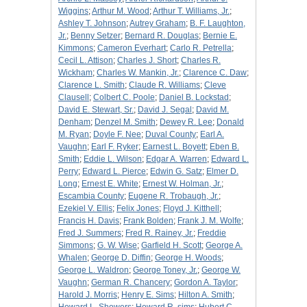
Wiggins
;
Arthur M. Wood
;
Arthur T. Williams, Jr.
;
Ashley T. Johnson
;
Autrey Graham
;
B. F. Laughton,
Jr.
;
Benny Setzer
;
Bernard R. Douglas
;
Bernie E.
Kimmons
;
Cameron Everhart
;
Carlo R. Petrella
;
Cecil L. Attison
;
Charles J. Short
;
Charles R.
Wickham
;
Charles W. Mankin, Jr.
;
Clarence C. Daw
;
Clarence L. Smith
;
Claude R. Williams
;
Cleve
Clausell
;
Colbert C. Poole
;
Daniel B. Lockstad
;
David E. Stewart, Sr.
;
David J. Segal
;
David M.
Denham
;
Denzel M. Smith
;
Dewey R. Lee
;
Donald
M. Ryan
;
Doyle F. Nee
;
Duval County
;
Earl A.
Vaughn
;
Earl F. Ryker
;
Earnest L. Boyett
;
Eben B.
Smith
;
Eddie L. Wilson
;
Edgar A. Warren
;
Edward L.
Perry
;
Edward L. Pierce
;
Edwin G. Satz
;
Elmer D.
Long
;
Ernest E. White
;
Ernest W. Holman, Jr.
;
Escambia County
;
Eugene R. Trobaugh, Jr.
;
Ezekiel V. Ellis
;
Felix Jones
;
Floyd J. Kitthell
;
Francis H. Davis
;
Frank Bolden
;
Frank J. M. Wolfe
;
Fred J. Summers
;
Fred R. Rainey, Jr.
;
Freddie
Simmons
;
G. W. Wise
;
Garfield H. Scott
;
George A.
Whalen
;
George D. Diffin
;
George H. Woods
;
George L. Waldron
;
George Toney, Jr.
;
George W.
Vaughn
;
German R. Chancery
;
Gordon A. Taylor
;
Harold J. Morris
;
Henry E. Sims
;
Hilton A. Smith
;