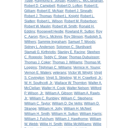
Tuttle
;
Raymond E. Jordan
;
Robert C. McClanahan
;
Robert D. Campbell
;
Robert D. Lofton
;
Robert E.
Gilliam
;
Robert E. McNair
;
Robert J. Sineath
;
Robert J. Thomas
;
Robert L. Knight
;
Robert L.
Slatten
;
Robert L. Wilson
;
Robert M. Robertson
;
Robert W. Maslin
;
Robert W. Smith
;
Ronald H.
Eddins
;
Roosevelt Hestle
;
Rowland R. Sutton
;
Roy
C. Aaron
;
Roy L. McInnis
;
Roy Stinson
;
Rudolph S.
Withers
;
Sammie Ingraham
;
Samuel T. Woods
;
Sidney L. Anderson
;
Solomon C. Sturdivant
;
Stamati G. Kirthriotis
;
Stanley E. Racine
;
Stephen
C. Roppolo
;
Teddy C. Shaw
;
Thomas Dubuisson
;
Thomas J. Coker
;
Thomas J. Williams
;
Thomas M.
Loggins
;
Tilghman C. Williams
;
Vernice H. Young
;
Vernon E. Waters
;
veterans
;
Victor W. Wright
;
Virgil
S. Covington
;
Virgil S. Stripling
;
W. H. Crawford, Jr.
;
W. H. Southcott, Jr.
;
Wallace W. Thornton
;
Walter A.
McClellan
;
Walter H. Cook
;
Walter Nelson
;
Wilford
P. Wilson, Jr.
;
William A. Gibson
;
William A. Rawls,
Jr.
;
William C. Runbley
;
William C. Stephens
;
William C. Taylor
;
William D. De Vellis
;
William D.
Strange
;
William H. Jolly
;
William H. McNeil
;
William H. Smith
;
William H. Sutton
;
William Harris
;
William J. Fulchum
;
William J. Hawthorne
;
William
W. Webb
;
Willie H. Smith
;
Willie McWilliams
;
Willie