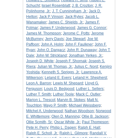
Howard L. Showers
;
Howard R. sims
;
Hubert C.
Schucht
;
Israel Rosenblatt
;
J. B. Crozton
;
J. R.
Polinhorne, Jr.
;
J. T. Cunningham, Jr.
;
Jack D.
Helton
;
Jack P. Vinson
;
Jack Ryles
;
Jacob L.
Wanamaker
;
James C. Shields, Jr.
;
James F.
Folmar
;
James F. Underwood
;
James G. Connor
;
James M. Thompson
;
Jerome C. Potts
;
Jerome
McBurney
;
Jerry Davis
;
Joe Stewart
;
Joe W.
Paffoon
;
John A. Holm
;
John F. Faulkner
;
John F.
Ryan
;
John O. Dargacz
;
John R. Dunaway
;
John T.
Dale
;
John W. Strickland
;
Jonathan Yerkes, Jr.
;
Joseph D. White
;
Joseph F. Shornak
;
Joseph S.
Riera
;
Julian W. Thomas, Jr.
;
Julius C. Nord
;
Kenjiro
Yoshida
;
Kenneth S. Spriggs, Jr.
;
Lawrence A.
Wilkerson
;
Leland E. Evers
;
Leland H. Shepherd
;
Leon A. Barron
;
Lewis M. Shepard
;
Lloyd G.
Ferguson
;
Louis D. Bedgood
;
Luther L. Sellers
;
Luther T. Smith
;
Luther Toole
;
Mack C. Outler
;
Marion L. Trescot
;
Marvin B. Stokes
;
Matt N.
Touchton
;
Mayo P. Smith
;
Michael Weissberg
;
Mitchel A. Underwood
;
Nathan Woodson
;
Norwood
E. Whittemore
;
Olen D. Manning
;
Ollie B. Jackson
;
Ollie Scmith, Sr.
;
Oscar White, Jr.
;
Paul Thompson
;
Pete H. Perry
;
Philip L. Dagen
;
Ralph E. Hall
;
Ralph E. Scholl, Jr.
;
Ralph L. Gilmore
;
Randall V.