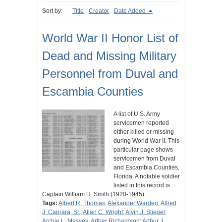
Sort by:
Title
Creator
Date Added
World War II Honor List of
Dead and Missing Military
Personnel from Duval and
Escambia Counties
A list of U.S. Army
servicemen reported
either killed or missing
during World War II. This
particular page shows
servicemen from Duval
and Escambia Counties,
Florida. A notable soldier
listed in this record is
Captain William H. Smith (1920-1945).…
Tags:
Albert R. Thomas
;
Alexander Warden
;
Alfred
J. Caprara, Sr.
;
Allan C. Wright
;
Alvin J. Stiegel
;
Archie L. Massey
;
Arther Richardson
;
Arthur J.