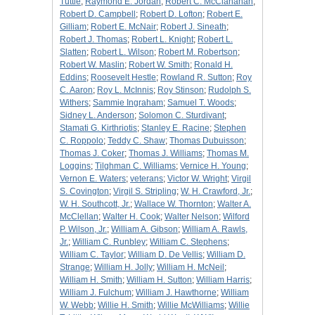
Tuttle
;
Raymond E. Jordan
;
Robert C. McClanahan
;
Robert D. Campbell
;
Robert D. Lofton
;
Robert E.
Gilliam
;
Robert E. McNair
;
Robert J. Sineath
;
Robert J. Thomas
;
Robert L. Knight
;
Robert L.
Slatten
;
Robert L. Wilson
;
Robert M. Robertson
;
Robert W. Maslin
;
Robert W. Smith
;
Ronald H.
Eddins
;
Roosevelt Hestle
;
Rowland R. Sutton
;
Roy
C. Aaron
;
Roy L. McInnis
;
Roy Stinson
;
Rudolph S.
Withers
;
Sammie Ingraham
;
Samuel T. Woods
;
Sidney L. Anderson
;
Solomon C. Sturdivant
;
Stamati G. Kirthriotis
;
Stanley E. Racine
;
Stephen
C. Roppolo
;
Teddy C. Shaw
;
Thomas Dubuisson
;
Thomas J. Coker
;
Thomas J. Williams
;
Thomas M.
Loggins
;
Tilghman C. Williams
;
Vernice H. Young
;
Vernon E. Waters
;
veterans
;
Victor W. Wright
;
Virgil
S. Covington
;
Virgil S. Stripling
;
W. H. Crawford, Jr.
;
W. H. Southcott, Jr.
;
Wallace W. Thornton
;
Walter A.
McClellan
;
Walter H. Cook
;
Walter Nelson
;
Wilford
P. Wilson, Jr.
;
William A. Gibson
;
William A. Rawls,
Jr.
;
William C. Runbley
;
William C. Stephens
;
William C. Taylor
;
William D. De Vellis
;
William D.
Strange
;
William H. Jolly
;
William H. McNeil
;
William H. Smith
;
William H. Sutton
;
William Harris
;
William J. Fulchum
;
William J. Hawthorne
;
William
W. Webb
;
Willie H. Smith
;
Willie McWilliams
;
Willie