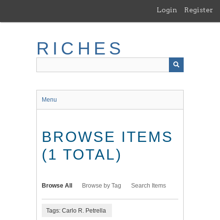
Skip
Login
Register
to
main
content
RICHES
Menu
BROWSE ITEMS
(1 TOTAL)
Browse All
Browse by Tag
Search Items
Tags: Carlo R. Petrella