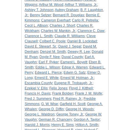
Wiggins
;
Arthur M. Wood
;
Arthur T. Williams, Jr.
;
Ashley T. Johnson
;
Autrey Graham
;
B. F. Laughton,
Jr.
;
Benny Setzer
;
Bernard R. Douglas
;
Bernie E.
Kimmons
;
Cameron Everhart
;
Carlo R. Petrella
;
Cecil L. Attison
;
Charles J. Short
;
Charles R.
Wickham
;
Charles W. Mankin, Jr.
;
Clarence C. Daw
;
Clarence L. Smith
;
Claude R. Williams
;
Cleve
Clausell
;
Colbert C. Poole
;
Daniel B. Lockstad
;
David E. Stewart, Sr.
;
David J. Segal
;
David M.
Denham
;
Denzel M. Smith
;
Dewey R. Lee
;
Donald
M. Ryan
;
Doyle F. Nee
;
Duval County
;
Earl A.
Vaughn
;
Earl F. Ryker
;
Earnest L. Boyett
;
Eben B.
Smith
;
Eddie L. Wilson
;
Edgar A. Warren
;
Edward L.
Perry
;
Edward L. Pierce
;
Edwin G. Satz
;
Elmer D.
Long
;
Ernest E. White
;
Ernest W. Holman, Jr.
;
Escambia County
;
Eugene R. Trobaugh, Jr.
;
Ezekiel V. Ellis
;
Felix Jones
;
Floyd J. Kitthell
;
Francis H. Davis
;
Frank Bolden
;
Frank J. M. Wolfe
;
Fred J. Summers
;
Fred R. Rainey, Jr.
;
Freddie
Simmons
;
G. W. Wise
;
Garfield H. Scott
;
George A.
Whalen
;
George D. Diffin
;
George H. Woods
;
George L. Waldron
;
George Toney, Jr.
;
George W.
Vaughn
;
German R. Chancery
;
Gordon A. Taylor
;
Harold J. Morris
;
Henry E. Sims
;
Hilton A. Smith
;