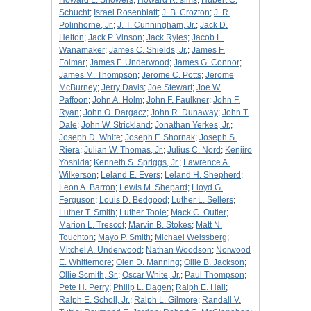
Howard L. Showers
;
Howard R. sims
;
Hubert C.
Schucht
;
Israel Rosenblatt
;
J. B. Crozton
;
J. R.
Polinhorne, Jr.
;
J. T. Cunningham, Jr.
;
Jack D.
Helton
;
Jack P. Vinson
;
Jack Ryles
;
Jacob L.
Wanamaker
;
James C. Shields, Jr.
;
James F.
Folmar
;
James F. Underwood
;
James G. Connor
;
James M. Thompson
;
Jerome C. Potts
;
Jerome
McBurney
;
Jerry Davis
;
Joe Stewart
;
Joe W.
Paffoon
;
John A. Holm
;
John F. Faulkner
;
John F.
Ryan
;
John O. Dargacz
;
John R. Dunaway
;
John T.
Dale
;
John W. Strickland
;
Jonathan Yerkes, Jr.
;
Joseph D. White
;
Joseph F. Shornak
;
Joseph S.
Riera
;
Julian W. Thomas, Jr.
;
Julius C. Nord
;
Kenjiro
Yoshida
;
Kenneth S. Spriggs, Jr.
;
Lawrence A.
Wilkerson
;
Leland E. Evers
;
Leland H. Shepherd
;
Leon A. Barron
;
Lewis M. Shepard
;
Lloyd G.
Ferguson
;
Louis D. Bedgood
;
Luther L. Sellers
;
Luther T. Smith
;
Luther Toole
;
Mack C. Outler
;
Marion L. Trescot
;
Marvin B. Stokes
;
Matt N.
Touchton
;
Mayo P. Smith
;
Michael Weissberg
;
Mitchel A. Underwood
;
Nathan Woodson
;
Norwood
E. Whittemore
;
Olen D. Manning
;
Ollie B. Jackson
;
Ollie Scmith, Sr.
;
Oscar White, Jr.
;
Paul Thompson
;
Pete H. Perry
;
Philip L. Dagen
;
Ralph E. Hall
;
Ralph E. Scholl, Jr.
;
Ralph L. Gilmore
;
Randall V.