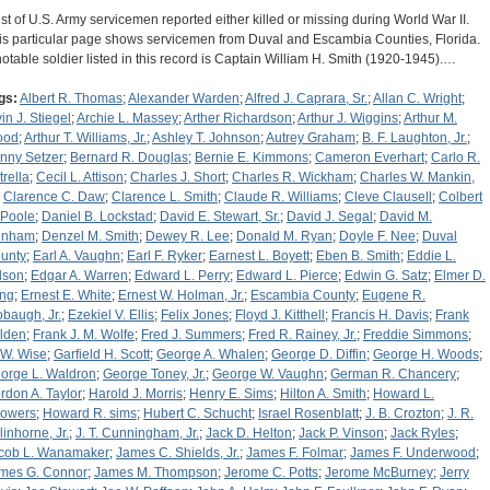
list of U.S. Army servicemen reported either killed or missing during World War II.
is particular page shows servicemen from Duval and Escambia Counties, Florida.
notable soldier listed in this record is Captain William H. Smith (1920-1945).…
gs:
Albert R. Thomas
;
Alexander Warden
;
Alfred J. Caprara, Sr.
;
Allan C. Wright
;
in J. Stiegel
;
Archie L. Massey
;
Arther Richardson
;
Arthur J. Wiggins
;
Arthur M.
ood
;
Arthur T. Williams, Jr.
;
Ashley T. Johnson
;
Autrey Graham
;
B. F. Laughton, Jr.
;
nny Setzer
;
Bernard R. Douglas
;
Bernie E. Kimmons
;
Cameron Everhart
;
Carlo R.
trella
;
Cecil L. Attison
;
Charles J. Short
;
Charles R. Wickham
;
Charles W. Mankin,
;
Clarence C. Daw
;
Clarence L. Smith
;
Claude R. Williams
;
Cleve Clausell
;
Colbert
 Poole
;
Daniel B. Lockstad
;
David E. Stewart, Sr.
;
David J. Segal
;
David M.
enham
;
Denzel M. Smith
;
Dewey R. Lee
;
Donald M. Ryan
;
Doyle F. Nee
;
Duval
unty
;
Earl A. Vaughn
;
Earl F. Ryker
;
Earnest L. Boyett
;
Eben B. Smith
;
Eddie L.
lson
;
Edgar A. Warren
;
Edward L. Perry
;
Edward L. Pierce
;
Edwin G. Satz
;
Elmer D.
ng
;
Ernest E. White
;
Ernest W. Holman, Jr.
;
Escambia County
;
Eugene R.
obaugh, Jr.
;
Ezekiel V. Ellis
;
Felix Jones
;
Floyd J. Kitthell
;
Francis H. Davis
;
Frank
lden
;
Frank J. M. Wolfe
;
Fred J. Summers
;
Fred R. Rainey, Jr.
;
Freddie Simmons
;
 W. Wise
;
Garfield H. Scott
;
George A. Whalen
;
George D. Diffin
;
George H. Woods
;
orge L. Waldron
;
George Toney, Jr.
;
George W. Vaughn
;
German R. Chancery
;
rdon A. Taylor
;
Harold J. Morris
;
Henry E. Sims
;
Hilton A. Smith
;
Howard L.
owers
;
Howard R. sims
;
Hubert C. Schucht
;
Israel Rosenblatt
;
J. B. Crozton
;
J. R.
linhorne, Jr.
;
J. T. Cunningham, Jr.
;
Jack D. Helton
;
Jack P. Vinson
;
Jack Ryles
;
cob L. Wanamaker
;
James C. Shields, Jr.
;
James F. Folmar
;
James F. Underwood
;
mes G. Connor
;
James M. Thompson
;
Jerome C. Potts
;
Jerome McBurney
;
Jerry