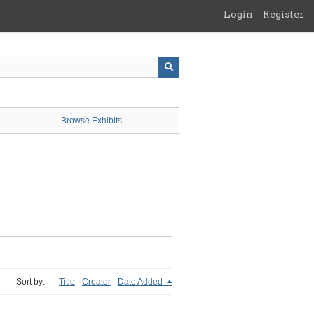
Login
Register
Browse Exhibits
Sort by:
Title
Creator
Date Added