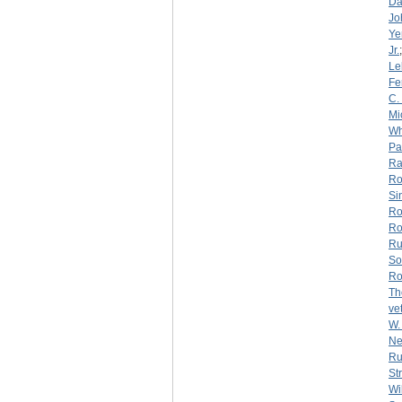
Da
Jo
Yer
Jr.
Le
Fe
C.
Mi
Wh
Pa
Ra
Ro
Si
Ro
Ro
Ru
So
Ro
Th
ve
W. 
Ne
Ru
St
Wi