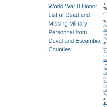
A 
World War II Honor
Th
A 
List of Dead and
Ta
Missing Military
Alv
W
Personnel from
Be
Pe
Duval and Escambia
Jr.
C.
Counties
D
Co
Wi
Lo
Tr
Bo
G.
Ge
Go
Sh
Po
Ja
Ja