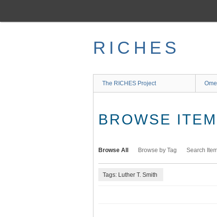
Skip
to
main
content
RICHES
The RICHES Project
Ome
BROWSE ITEMS
Browse All
Browse by Tag
Search Ite
Tags: Luther T. Smith