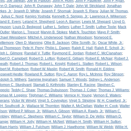
vis
;
Joe Stewart
;
Joe W. Paffoon
;
John A. Holm
;
John F. Faulkner
;
John F. Ryan
;
hn O. Dargacz
;
John R. Dunaway
;
John T. Dale
;
John W. Strickland
;
Jonathan
kes, Jr.
;
Joseph D. White
;
Joseph F. Shornak
;
Joseph S. Riera
;
Julian W. Thomas,
;
Julius C. Nord
;
Kenjiro Yoshida
;
Kenneth S. Spriggs, Jr.
;
Lawrence A. Wilkerson
;
land E. Evers
;
Leland H. Shepherd
;
Leon A. Barron
;
Lewis M. Shepard
;
Lloyd G.
rguson
;
Louis D. Bedgood
;
Luther L. Sellers
;
Luther T. Smith
;
Luther Toole
;
Mack
 Outler
;
Marion L. Trescot
;
Marvin B. Stokes
;
Matt N. Touchton
;
Mayo P. Smith
;
chael Weissberg
;
Mitchel A. Underwood
;
Nathan Woodson
;
Norwood E.
ittemore
;
Olen D. Manning
;
Ollie B. Jackson
;
Ollie Scmith, Sr.
;
Oscar White, Jr.
;
ul Thompson
;
Pete H. Perry
;
Philip L. Dagen
;
Ralph E. Hall
;
Ralph E. Scholl, Jr.
;
lph L. Gilmore
;
Randall V. Tuttle
;
Raymond E. Jordan
;
Robert C. McClanahan
;
bert D. Campbell
;
Robert D. Lofton
;
Robert E. Gilliam
;
Robert E. McNair
;
Robert J.
neath
;
Robert J. Thomas
;
Robert L. Knight
;
Robert L. Slatten
;
Robert L. Wilson
;
bert M. Robertson
;
Robert W. Maslin
;
Robert W. Smith
;
Ronald H. Eddins
;
osevelt Hestle
;
Rowland R. Sutton
;
Roy C. Aaron
;
Roy L. McInnis
;
Roy Stinson
;
dolph S. Withers
;
Sammie Ingraham
;
Samuel T. Woods
;
Sidney L. Anderson
;
lomon C. Sturdivant
;
Stamati G. Kirthriotis
;
Stanley E. Racine
;
Stephen C.
ppolo
;
Teddy C. Shaw
;
Thomas Dubuisson
;
Thomas J. Coker
;
Thomas J. Williams
;
omas M. Loggins
;
Tilghman C. Williams
;
Vernice H. Young
;
Vernon E. Waters
;
terans
;
Victor W. Wright
;
Virgil S. Covington
;
Virgil S. Stripling
;
W. H. Crawford, Jr.
;
H. Southcott, Jr.
;
Wallace W. Thornton
;
Walter A. McClellan
;
Walter H. Cook
;
Walter
lson
;
Wilford P. Wilson, Jr.
;
William A. Gibson
;
William A. Rawls, Jr.
;
William C.
nbley
;
William C. Stephens
;
William C. Taylor
;
William D. De Vellis
;
William D.
range
;
William H. Jolly
;
William H. McNeil
;
William H. Smith
;
William H. Sutton
;
lliam Harris
;
William J. Fulchum
;
William J. Hawthorne
;
William W. Webb
;
Willie H.