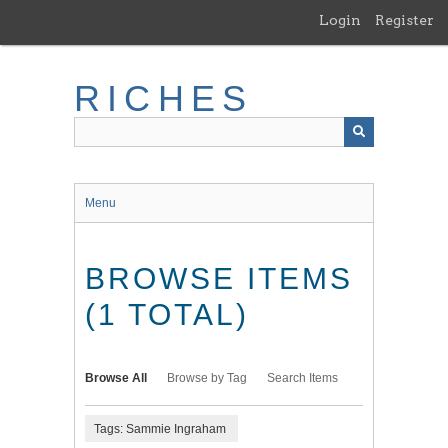
Skip
Login
Register
to
main
content
RICHES
Menu
BROWSE ITEMS
(1 TOTAL)
Browse All
Browse by Tag
Search Items
Tags: Sammie Ingraham