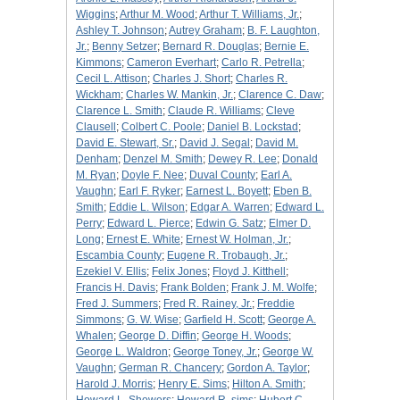
Wiggins
;
Arthur M. Wood
;
Arthur T. Williams, Jr.
;
Ashley T. Johnson
;
Autrey Graham
;
B. F. Laughton,
Jr.
;
Benny Setzer
;
Bernard R. Douglas
;
Bernie E.
Kimmons
;
Cameron Everhart
;
Carlo R. Petrella
;
Cecil L. Attison
;
Charles J. Short
;
Charles R.
Wickham
;
Charles W. Mankin, Jr.
;
Clarence C. Daw
;
Clarence L. Smith
;
Claude R. Williams
;
Cleve
Clausell
;
Colbert C. Poole
;
Daniel B. Lockstad
;
David E. Stewart, Sr.
;
David J. Segal
;
David M.
Denham
;
Denzel M. Smith
;
Dewey R. Lee
;
Donald
M. Ryan
;
Doyle F. Nee
;
Duval County
;
Earl A.
Vaughn
;
Earl F. Ryker
;
Earnest L. Boyett
;
Eben B.
Smith
;
Eddie L. Wilson
;
Edgar A. Warren
;
Edward L.
Perry
;
Edward L. Pierce
;
Edwin G. Satz
;
Elmer D.
Long
;
Ernest E. White
;
Ernest W. Holman, Jr.
;
Escambia County
;
Eugene R. Trobaugh, Jr.
;
Ezekiel V. Ellis
;
Felix Jones
;
Floyd J. Kitthell
;
Francis H. Davis
;
Frank Bolden
;
Frank J. M. Wolfe
;
Fred J. Summers
;
Fred R. Rainey, Jr.
;
Freddie
Simmons
;
G. W. Wise
;
Garfield H. Scott
;
George A.
Whalen
;
George D. Diffin
;
George H. Woods
;
George L. Waldron
;
George Toney, Jr.
;
George W.
Vaughn
;
German R. Chancery
;
Gordon A. Taylor
;
Harold J. Morris
;
Henry E. Sims
;
Hilton A. Smith
;