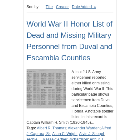
Sort by:
Title
Creator
Date Added
World War II Honor List of
Dead and Missing Military
Personnel from Duval and
Escambia Counties
A list of U.S. Army
servicemen reported
either killed or missing
during World War II. This
particular page shows
servicemen from Duval
and Escambia Counties,
Florida. A notable soldier
listed in this record is
Captain William H. Smith (1920-1945).…
Tags:
Albert R. Thomas
;
Alexander Warden
;
Alfred
J. Caprara, Sr.
;
Allan C. Wright
;
Alvin J. Stiegel
;
Archie L. Massey
;
Arther Richardson
;
Arthur J.