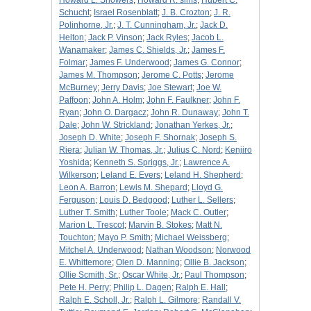
Howard L. Showers
;
Howard R. sims
;
Hubert C.
Schucht
;
Israel Rosenblatt
;
J. B. Crozton
;
J. R.
Polinhorne, Jr.
;
J. T. Cunningham, Jr.
;
Jack D.
Helton
;
Jack P. Vinson
;
Jack Ryles
;
Jacob L.
Wanamaker
;
James C. Shields, Jr.
;
James F.
Folmar
;
James F. Underwood
;
James G. Connor
;
James M. Thompson
;
Jerome C. Potts
;
Jerome
McBurney
;
Jerry Davis
;
Joe Stewart
;
Joe W.
Paffoon
;
John A. Holm
;
John F. Faulkner
;
John F.
Ryan
;
John O. Dargacz
;
John R. Dunaway
;
John T.
Dale
;
John W. Strickland
;
Jonathan Yerkes, Jr.
;
Joseph D. White
;
Joseph F. Shornak
;
Joseph S.
Riera
;
Julian W. Thomas, Jr.
;
Julius C. Nord
;
Kenjiro
Yoshida
;
Kenneth S. Spriggs, Jr.
;
Lawrence A.
Wilkerson
;
Leland E. Evers
;
Leland H. Shepherd
;
Leon A. Barron
;
Lewis M. Shepard
;
Lloyd G.
Ferguson
;
Louis D. Bedgood
;
Luther L. Sellers
;
Luther T. Smith
;
Luther Toole
;
Mack C. Outler
;
Marion L. Trescot
;
Marvin B. Stokes
;
Matt N.
Touchton
;
Mayo P. Smith
;
Michael Weissberg
;
Mitchel A. Underwood
;
Nathan Woodson
;
Norwood
E. Whittemore
;
Olen D. Manning
;
Ollie B. Jackson
;
Ollie Scmith, Sr.
;
Oscar White, Jr.
;
Paul Thompson
;
Pete H. Perry
;
Philip L. Dagen
;
Ralph E. Hall
;
Ralph E. Scholl, Jr.
;
Ralph L. Gilmore
;
Randall V.