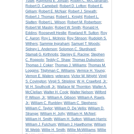
Tuttle
;
Raymond E. Jordan
;
Robert C. McClanahan
;
Robert D. Campbell
;
Robert D. Lofton
;
Robert E.
Gilliam
;
Robert E. McNair
;
Robert J. Sineath
;
Robert J. Thomas
;
Robert L. Knight
;
Robert L.
Slatten
;
Robert L. Wilson
;
Robert M. Robertson
;
Robert W. Maslin
;
Robert W. Smith
;
Ronald H.
Eddins
;
Roosevelt Hestle
;
Rowland R. Sutton
;
Roy
C. Aaron
;
Roy L. McInnis
;
Roy Stinson
;
Rudolph S.
Withers
;
Sammie Ingraham
;
Samuel T. Woods
;
Sidney L. Anderson
;
Solomon C. Sturdivant
;
Stamati G. Kirthriotis
;
Stanley E. Racine
;
Stephen
C. Roppolo
;
Teddy C. Shaw
;
Thomas Dubuisson
;
Thomas J. Coker
;
Thomas J. Williams
;
Thomas M.
Loggins
;
Tilghman C. Williams
;
Vernice H. Young
;
Vernon E. Waters
;
veterans
;
Victor W. Wright
;
Virgil
S. Covington
;
Virgil S. Stripling
;
W. H. Crawford, Jr.
;
W. H. Southcott, Jr.
;
Wallace W. Thornton
;
Walter A.
McClellan
;
Walter H. Cook
;
Walter Nelson
;
Wilford
P. Wilson, Jr.
;
William A. Gibson
;
William A. Rawls,
Jr.
;
William C. Runbley
;
William C. Stephens
;
William C. Taylor
;
William D. De Vellis
;
William D.
Strange
;
William H. Jolly
;
William H. McNeil
;
William H. Smith
;
William H. Sutton
;
William Harris
;
William J. Fulchum
;
William J. Hawthorne
;
William
W. Webb
;
Willie H. Smith
;
Willie McWilliams
;
Willie