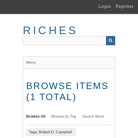
Skip
Login
Register
to
main
content
RICHES
Menu
BROWSE ITEMS
(1 TOTAL)
Browse All
Browse by Tag
Search Items
Tags: Robert D. Campbell