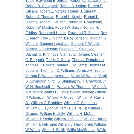
Tuttle
;
Raymond E. Jordan
;
Robert C. McClanahan
;
Robert D. Campbell
;
Robert D. Lofton
;
Robert E.
Gilliam
;
Robert E. McNair
;
Robert J. Sineath
;
Robert J. Thomas
;
Robert L. Knight
;
Robert L.
Slatten
;
Robert L. Wilson
;
Robert M. Robertson
;
Robert W. Maslin
;
Robert W. Smith
;
Ronald H.
Eddins
;
Roosevelt Hestle
;
Rowland R. Sutton
;
Roy
C. Aaron
;
Roy L. McInnis
;
Roy Stinson
;
Rudolph S.
Withers
;
Sammie Ingraham
;
Samuel T. Woods
;
Sidney L. Anderson
;
Solomon C. Sturdivant
;
Stamati G. Kirthriotis
;
Stanley E. Racine
;
Stephen
C. Roppolo
;
Teddy C. Shaw
;
Thomas Dubuisson
;
Thomas J. Coker
;
Thomas J. Williams
;
Thomas M.
Loggins
;
Tilghman C. Williams
;
Vernice H. Young
;
Vernon E. Waters
;
veterans
;
Victor W. Wright
;
Virgil
S. Covington
;
Virgil S. Stripling
;
W. H. Crawford, Jr.
;
W. H. Southcott, Jr.
;
Wallace W. Thornton
;
Walter A.
McClellan
;
Walter H. Cook
;
Walter Nelson
;
Wilford
P. Wilson, Jr.
;
William A. Gibson
;
William A. Rawls,
Jr.
;
William C. Runbley
;
William C. Stephens
;
William C. Taylor
;
William D. De Vellis
;
William D.
Strange
;
William H. Jolly
;
William H. McNeil
;
William H. Smith
;
William H. Sutton
;
William Harris
;
William J. Fulchum
;
William J. Hawthorne
;
William
W. Webb
;
Willie H. Smith
;
Willie McWilliams
;
Willie