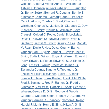
Wiggins
;
Arthur M. Wood
;
Arthur T. Williams, Jr.
;
Ashley T. Johnson
;
Autrey Graham
;
B. F. Laughton,
Jr.
;
Benny Setzer
;
Bernard R. Douglas
;
Bernie E.
Kimmons
;
Cameron Everhart
;
Carlo R. Petrella
;
Cecil L. Attison
;
Charles J. Short
;
Charles R.
Wickham
;
Charles W. Mankin, Jr.
;
Clarence C. Daw
;
Clarence L. Smith
;
Claude R. Williams
;
Cleve
Clausell
;
Colbert C. Poole
;
Daniel B. Lockstad
;
David E. Stewart, Sr.
;
David J. Segal
;
David M.
Denham
;
Denzel M. Smith
;
Dewey R. Lee
;
Donald
M. Ryan
;
Doyle F. Nee
;
Duval County
;
Earl A.
Vaughn
;
Earl F. Ryker
;
Earnest L. Boyett
;
Eben B.
Smith
;
Eddie L. Wilson
;
Edgar A. Warren
;
Edward L.
Perry
;
Edward L. Pierce
;
Edwin G. Satz
;
Elmer D.
Long
;
Ernest E. White
;
Ernest W. Holman, Jr.
;
Escambia County
;
Eugene R. Trobaugh, Jr.
;
Ezekiel V. Ellis
;
Felix Jones
;
Floyd J. Kitthell
;
Francis H. Davis
;
Frank Bolden
;
Frank J. M. Wolfe
;
Fred J. Summers
;
Fred R. Rainey, Jr.
;
Freddie
Simmons
;
G. W. Wise
;
Garfield H. Scott
;
George A.
Whalen
;
George D. Diffin
;
George H. Woods
;
George L. Waldron
;
George Toney, Jr.
;
George W.
Vaughn
;
German R. Chancery
;
Gordon A. Taylor
;
Harold J. Morris
;
Henry E. Sims
;
Hilton A. Smith
;