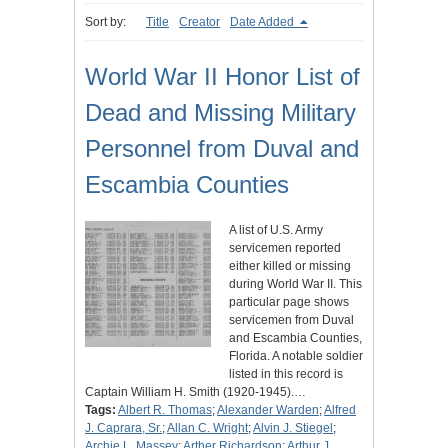
Sort by:
Title
Creator
Date Added
World War II Honor List of
Dead and Missing Military
Personnel from Duval and
Escambia Counties
A list of U.S. Army
servicemen reported
either killed or missing
during World War II. This
particular page shows
servicemen from Duval
and Escambia Counties,
Florida. A notable soldier
listed in this record is
Captain William H. Smith (1920-1945).…
Tags:
Albert R. Thomas
;
Alexander Warden
;
Alfred
J. Caprara, Sr.
;
Allan C. Wright
;
Alvin J. Stiegel
;
Archie L. Massey
;
Arther Richardson
;
Arthur J.