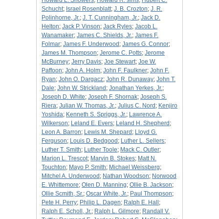
Howard L. Showers
;
Howard R. sims
;
Hubert C.
Schucht
;
Israel Rosenblatt
;
J. B. Crozton
;
J. R.
Polinhorne, Jr.
;
J. T. Cunningham, Jr.
;
Jack D.
Helton
;
Jack P. Vinson
;
Jack Ryles
;
Jacob L.
Wanamaker
;
James C. Shields, Jr.
;
James F.
Folmar
;
James F. Underwood
;
James G. Connor
;
James M. Thompson
;
Jerome C. Potts
;
Jerome
McBurney
;
Jerry Davis
;
Joe Stewart
;
Joe W.
Paffoon
;
John A. Holm
;
John F. Faulkner
;
John F.
Ryan
;
John O. Dargacz
;
John R. Dunaway
;
John T.
Dale
;
John W. Strickland
;
Jonathan Yerkes, Jr.
;
Joseph D. White
;
Joseph F. Shornak
;
Joseph S.
Riera
;
Julian W. Thomas, Jr.
;
Julius C. Nord
;
Kenjiro
Yoshida
;
Kenneth S. Spriggs, Jr.
;
Lawrence A.
Wilkerson
;
Leland E. Evers
;
Leland H. Shepherd
;
Leon A. Barron
;
Lewis M. Shepard
;
Lloyd G.
Ferguson
;
Louis D. Bedgood
;
Luther L. Sellers
;
Luther T. Smith
;
Luther Toole
;
Mack C. Outler
;
Marion L. Trescot
;
Marvin B. Stokes
;
Matt N.
Touchton
;
Mayo P. Smith
;
Michael Weissberg
;
Mitchel A. Underwood
;
Nathan Woodson
;
Norwood
E. Whittemore
;
Olen D. Manning
;
Ollie B. Jackson
;
Ollie Scmith, Sr.
;
Oscar White, Jr.
;
Paul Thompson
;
Pete H. Perry
;
Philip L. Dagen
;
Ralph E. Hall
;
Ralph E. Scholl, Jr.
;
Ralph L. Gilmore
;
Randall V.