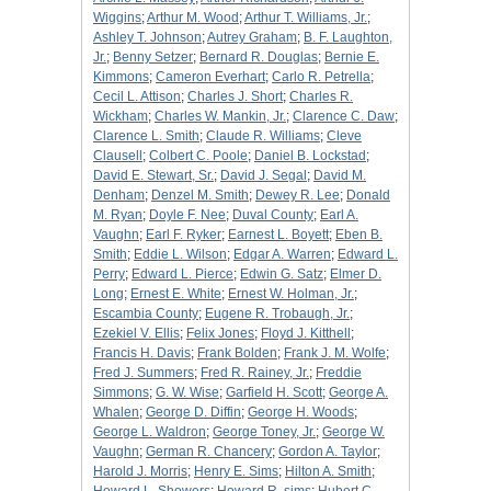
Wiggins
;
Arthur M. Wood
;
Arthur T. Williams, Jr.
;
Ashley T. Johnson
;
Autrey Graham
;
B. F. Laughton,
Jr.
;
Benny Setzer
;
Bernard R. Douglas
;
Bernie E.
Kimmons
;
Cameron Everhart
;
Carlo R. Petrella
;
Cecil L. Attison
;
Charles J. Short
;
Charles R.
Wickham
;
Charles W. Mankin, Jr.
;
Clarence C. Daw
;
Clarence L. Smith
;
Claude R. Williams
;
Cleve
Clausell
;
Colbert C. Poole
;
Daniel B. Lockstad
;
David E. Stewart, Sr.
;
David J. Segal
;
David M.
Denham
;
Denzel M. Smith
;
Dewey R. Lee
;
Donald
M. Ryan
;
Doyle F. Nee
;
Duval County
;
Earl A.
Vaughn
;
Earl F. Ryker
;
Earnest L. Boyett
;
Eben B.
Smith
;
Eddie L. Wilson
;
Edgar A. Warren
;
Edward L.
Perry
;
Edward L. Pierce
;
Edwin G. Satz
;
Elmer D.
Long
;
Ernest E. White
;
Ernest W. Holman, Jr.
;
Escambia County
;
Eugene R. Trobaugh, Jr.
;
Ezekiel V. Ellis
;
Felix Jones
;
Floyd J. Kitthell
;
Francis H. Davis
;
Frank Bolden
;
Frank J. M. Wolfe
;
Fred J. Summers
;
Fred R. Rainey, Jr.
;
Freddie
Simmons
;
G. W. Wise
;
Garfield H. Scott
;
George A.
Whalen
;
George D. Diffin
;
George H. Woods
;
George L. Waldron
;
George Toney, Jr.
;
George W.
Vaughn
;
German R. Chancery
;
Gordon A. Taylor
;
Harold J. Morris
;
Henry E. Sims
;
Hilton A. Smith
;