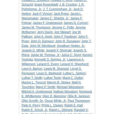
Howard L. Showers
;
Howard R. sims
;
Hubert C.
Schucht
;
Israel Rosenblatt
;
J. B. Crozton
;
J. R.
Polinhorne, Jr.
;
J. T. Cunningham, Jr.
;
Jack D.
Helton
;
Jack P. Vinson
;
Jack Ryles
;
Jacob L.
Wanamaker
;
James C. Shields, Jr.
;
James F.
Folmar
;
James F. Underwood
;
James G. Connor
;
James M. Thompson
;
Jerome C. Potts
;
Jerome
McBurney
;
Jerry Davis
;
Joe Stewart
;
Joe W.
Paffoon
;
John A. Holm
;
John F. Faulkner
;
John F.
Ryan
;
John O. Dargacz
;
John R. Dunaway
;
John T.
Dale
;
John W. Strickland
;
Jonathan Yerkes, Jr.
;
Joseph D. White
;
Joseph F. Shornak
;
Joseph S.
Riera
;
Julian W. Thomas, Jr.
;
Julius C. Nord
;
Kenjiro
Yoshida
;
Kenneth S. Spriggs, Jr.
;
Lawrence A.
Wilkerson
;
Leland E. Evers
;
Leland H. Shepherd
;
Leon A. Barron
;
Lewis M. Shepard
;
Lloyd G.
Ferguson
;
Louis D. Bedgood
;
Luther L. Sellers
;
Luther T. Smith
;
Luther Toole
;
Mack C. Outler
;
Marion L. Trescot
;
Marvin B. Stokes
;
Matt N.
Touchton
;
Mayo P. Smith
;
Michael Weissberg
;
Mitchel A. Underwood
;
Nathan Woodson
;
Norwood
E. Whittemore
;
Olen D. Manning
;
Ollie B. Jackson
;
Ollie Scmith, Sr.
;
Oscar White, Jr.
;
Paul Thompson
;
Pete H. Perry
;
Philip L. Dagen
;
Ralph E. Hall
;
Ralph E. Scholl, Jr.
;
Ralph L. Gilmore
;
Randall V.