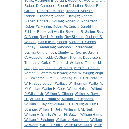
Tuttle
;
Raymond E. Jordan
;
Robert C. McClanahan
;
Robert D. Campbell
;
Robert D. Lofton
;
Robert E.
Gilliam
;
Robert E. McNair
;
Robert J. Sineath
;
Robert J. Thomas
;
Robert L. Knight
;
Robert L.
Slatten
;
Robert L. Wilson
;
Robert M. Robertson
;
Robert W. Maslin
;
Robert W. Smith
;
Ronald H.
Eddins
;
Roosevelt Hestle
;
Rowland R. Sutton
;
Roy
C. Aaron
;
Roy L. McInnis
;
Roy Stinson
;
Rudolph S.
Withers
;
Sammie Ingraham
;
Samuel T. Woods
;
Sidney L. Anderson
;
Solomon C. Sturdivant
;
Stamati G. Kirthriotis
;
Stanley E. Racine
;
Stephen
C. Roppolo
;
Teddy C. Shaw
;
Thomas Dubuisson
;
Thomas J. Coker
;
Thomas J. Williams
;
Thomas M.
Loggins
;
Tilghman C. Williams
;
Vernice H. Young
;
Vernon E. Waters
;
veterans
;
Victor W. Wright
;
Virgil
S. Covington
;
Virgil S. Stripling
;
W. H. Crawford, Jr.
;
W. H. Southcott, Jr.
;
Wallace W. Thornton
;
Walter A.
McClellan
;
Walter H. Cook
;
Walter Nelson
;
Wilford
P. Wilson, Jr.
;
William A. Gibson
;
William A. Rawls,
Jr.
;
William C. Runbley
;
William C. Stephens
;
William C. Taylor
;
William D. De Vellis
;
William D.
Strange
;
William H. Jolly
;
William H. McNeil
;
William H. Smith
;
William H. Sutton
;
William Harris
;
William J. Fulchum
;
William J. Hawthorne
;
William
W. Webb
;
Willie H. Smith
;
Willie McWilliams
;
Willie