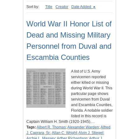
Sort by:
Title
Creator
Date Added
World War II Honor List of
Dead and Missing Military
Personnel from Duval and
Escambia Counties
A list of U.S. Army
servicemen reported
either killed or missing
during World War II. This
particular page shows
servicemen from Duval
and Escambia Counties,
Florida. A notable soldier
listed in this record is
Captain William H. Smith (1920-1945).…
Tags:
Albert R. Thomas
;
Alexander Warden
;
Alfred
J. Caprara, Sr.
;
Allan C. Wright
;
Alvin J. Stiegel
;
Archie L. Massey
;
Arther Richardson
;
Arthur J.