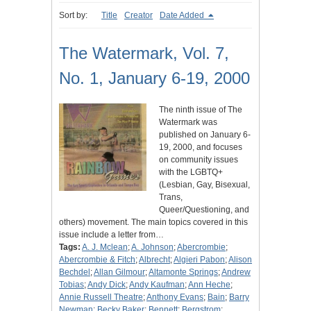
Sort by:
Title
Creator
Date Added
The Watermark, Vol. 7,
No. 1, January 6-19, 2000
The ninth issue of The
Watermark was
published on January 6-
19, 2000, and focuses
on community issues
with the LGBTQ+
(Lesbian, Gay, Bisexual,
Trans,
Queer/Questioning, and
others) movement. The main topics covered in this
issue include a letter from…
Tags:
A. J. Mclean
;
A. Johnson
;
Abercrombie
;
Abercrombie & Fitch
;
Albrecht
;
Algieri Pabon
;
Alison
Bechdel
;
Allan Gilmour
;
Altamonte Springs
;
Andrew
Tobias
;
Andy Dick
;
Andy Kaufman
;
Ann Heche
;
Annie Russell Theatre
;
Anthony Evans
;
Bain
;
Barry
Newman
;
Becky Baker
;
Bennett
;
Bergstrom
;