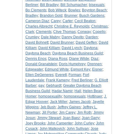
Berliner
;
Bill Bradley
;
Bill Schumacher
;
bisexuals
;
Bo Clements
;
Bob Witeck
;
Bowles
;
Boynton Beach
;
Bradley
;
Brandon Gold
;
Brunner
;
Busch Gardens
;
Cameron Diaz
;
Carey
;
Carter
;
Cecil Beaton
;
Charles Albrecht
;
Christine E. Reynolds
;
Christmas
;
Clark
;
Clements
;
Clive Thomas
;
Conway
;
Copello
;
Crumley
;
Dale Mabry
;
Danny Devito
;
Darden
;
David Bohnett
;
David Brunner
;
David Geffen
;
David
Killiam
;
David Killlam
;
David Lynch
;
Daytona
;
Daytona Beach
;
Daytona Beach Business Guild
;
Dennis Enos
;
Diana Ross
;
Diane Wilde
;
Diaz
;
Donald Granatstein
;
Doris Humphrey
;
Drennen
;
Edgewater
;
Edmund White
;
Egmont Key
;
Eisner
;
Ellen DeGeneres
;
Everett
;
Forman
;
Fort
Lauderdale
;
Frank Kameny
;
Fred Berliner
;
G. Elliott
Barber
;
gay
;
Gebhardt
;
Greater Daytona Beach
Business Guild
;
Hadar Namir
;
Hall
;
Helen Bean
;
Homer
;
homosexuality
;
homosexuals
;
Hottinaer
;
J.
Edgar Hoover
;
Jack Miller
;
James Jacob
;
Jayelle
Wiggins
;
Jeb Bush
;
Jeffrey Gaines
;
Jeffrey L.
Newman
;
Jill Porter
;
Jim Carey
;
Jim Roth
;
Jimmy
Josun
;
Jimmy Stewart
;
Joan Baez
;
Joan Garry
;
Joey Brooks
;
John Carpenter
;
John Curley
;
John
Cusack
;
John Malkovich
;
John Sullivan
;
Jose