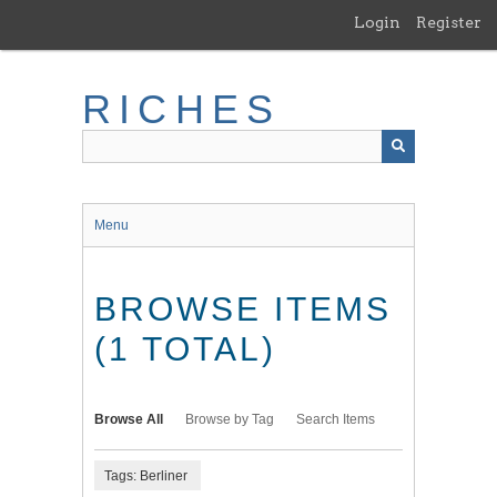
Skip
Login
Register
to
main
content
RICHES
Menu
BROWSE ITEMS
(1 TOTAL)
Browse All
Browse by Tag
Search Items
Tags: Berliner