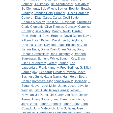
Berliner
;
Bill Bradley
;
Bill Schumacher
;
bisexuals
;
Bo Clements
;
Bob Witeck
;
Bowles
;
Boynton Beach
;
Bradley
;
Brandon Gold
;
Brunner
;
Busch Gardens
;
Cameron Diaz
;
Carey
;
Carter
;
Cecil Beaton
;
Charles Albrecht
;
Christine E. Reynolds
;
Christmas
;
Clark
;
Clements
;
Clive Thomas
;
Conway
;
Copello
;
Crumley
;
Dale Mabry
;
Danny Devito
;
Darden
;
David Bohnett
;
David Brunner
;
David Geffen
;
David
Killiam
;
David Killlam
;
David Lynch
;
Daytona
;
Daytona Beach
;
Daytona Beach Business Guild
;
Dennis Enos
;
Diana Ross
;
Diane Wilde
;
Diaz
;
Donald Granatstein
;
Doris Humphrey
;
Drennen
;
Edgewater
;
Edmund White
;
Egmont Key
;
Eisner
;
Ellen DeGeneres
;
Everett
;
Forman
;
Fort
Lauderdale
;
Frank Kameny
;
Fred Berliner
;
G. Elliott
Barber
;
gay
;
Gebhardt
;
Greater Daytona Beach
Business Guild
;
Hadar Namir
;
Hall
;
Helen Bean
;
Homer
;
homosexuality
;
homosexuals
;
Hottinaer
;
J.
Edgar Hoover
;
Jack Miller
;
James Jacob
;
Jayelle
Wiggins
;
Jeb Bush
;
Jeffrey Gaines
;
Jeffrey L.
Newman
;
Jill Porter
;
Jim Carey
;
Jim Roth
;
Jimmy
Josun
;
Jimmy Stewart
;
Joan Baez
;
Joan Garry
;
Joey Brooks
;
John Carpenter
;
John Curley
;
John
Cusack
;
John Malkovich
;
John Sullivan
;
Jose