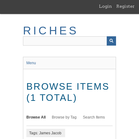
Skip
Login
Register
to
main
content
RICHES
Menu
BROWSE ITEMS
(1 TOTAL)
Browse All
Browse by Tag
Search Items
Tags: James Jacob