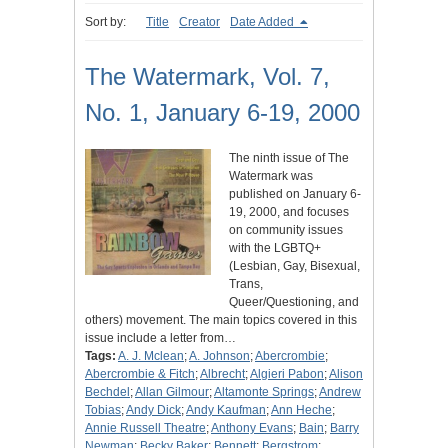
Sort by:
Title
Creator
Date Added
The Watermark, Vol. 7,
No. 1, January 6-19, 2000
The ninth issue of The
Watermark was
published on January 6-
19, 2000, and focuses
on community issues
with the LGBTQ+
(Lesbian, Gay, Bisexual,
Trans,
Queer/Questioning, and
others) movement. The main topics covered in this
issue include a letter from…
Tags:
A. J. Mclean
;
A. Johnson
;
Abercrombie
;
Abercrombie & Fitch
;
Albrecht
;
Algieri Pabon
;
Alison
Bechdel
;
Allan Gilmour
;
Altamonte Springs
;
Andrew
Tobias
;
Andy Dick
;
Andy Kaufman
;
Ann Heche
;
Annie Russell Theatre
;
Anthony Evans
;
Bain
;
Barry
Newman
;
Becky Baker
;
Bennett
;
Bergstrom
;