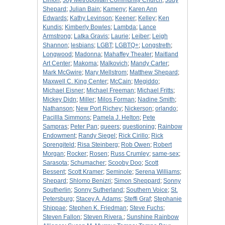
Limon
;
Joy Metropolitan Community Church
;
Judy
Shepard
;
Julian Bain
;
Kameny
;
Karen Ann
Edwards
;
Kathy Levinson
;
Keener
;
Kelley
;
Ken
Kundis
;
Kimberly Bowles
;
Lambda
;
Lance
Armstrong
;
Latka Gravis
;
Laurie
;
Leiber
;
Leigh
Shannon
;
lesbians
;
LGBT
;
LGBTQ+
;
Longstreth
;
Longwood
;
Madonna
;
Mahaffey Theater
;
Maitland
Art Center
;
Makoma
;
Malkovich
;
Mandy Carter
;
Mark McGwire
;
Mary Mellstrom
;
Matthew Shepard
;
Maxwell C. King Center
;
McCain
;
Megiddo
;
Michael Eisner
;
Michael Freeman
;
Michael Fritts
;
Mickey Didn
;
Miller
;
Milos Forman
;
Nadine Smith
;
Nathanson
;
New Port Richey
;
Nickerson
;
orlando
;
Pacillla Simmons
;
Pamela J. Helton
;
Pete
Sampras
;
Peter Pan
;
queers
;
questioning
;
Rainbow
Endowment
;
Randy Siegel
;
Rick Cirillo
;
Rick
Sprengiteld
;
Risa Steinberg
;
Rob Owen
;
Robert
Morgan
;
Rocker
;
Rosen
;
Russ Crumley
;
same-sex
;
Sarasota
;
Schumacher
;
Scooby Doo
;
Scott
Bessent
;
Scott Kramer
;
Seminole
;
Serena Williams
;
Shepard
;
Shlomo Benizri
;
Simon Sheppard
;
Sonny
Southerlin
;
Sonny Sutherland
;
Southern Voice
;
St.
Petersburg
;
Stacey A. Adams
;
Steffi Graf
;
Stephanie
Shippae
;
Stephen K. Friedman
;
Steve Fuchs
;
Steven Fallon
;
Steven Rivera.
;
Sunshine Rainbow