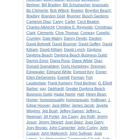
Berliner
;
Bill Bradley
;
Bill Schumacher
;
bisexuals
;
Bo Clements
;
Bob Witeck
;
Bowles
;
Boynton Beach
;
Bradley
;
Brandon Gold
;
Brunner
;
Busch Gardens
;
Cameron Diaz
;
Carey
;
Carter
;
Cecil Beaton
;
Charles Albrecht
;
Christine E. Reynolds
;
Christmas
;
Clark
;
Clements
;
Clive Thomas
;
Conway
;
Copello
;
Crumley
;
Dale Mabry
;
Danny Devito
;
Darden
;
David Bohnett
;
David Brunner
;
David Geffen
;
David
Killiam
;
David Killlam
;
David Lynch
;
Daytona
;
Daytona Beach
;
Daytona Beach Business Guild
;
Dennis Enos
;
Diana Ross
;
Diane Wilde
;
Diaz
;
Donald Granatstein
;
Doris Humphrey
;
Drennen
;
Edgewater
;
Edmund White
;
Egmont Key
;
Eisner
;
Ellen DeGeneres
;
Everett
;
Forman
;
Fort
Lauderdale
;
Frank Kameny
;
Fred Berliner
;
G. Elliott
Barber
;
gay
;
Gebhardt
;
Greater Daytona Beach
Business Guild
;
Hadar Namir
;
Hall
;
Helen Bean
;
Homer
;
homosexuality
;
homosexuals
;
Hottinaer
;
J.
Edgar Hoover
;
Jack Miller
;
James Jacob
;
Jayelle
Wiggins
;
Jeb Bush
;
Jeffrey Gaines
;
Jeffrey L.
Newman
;
Jill Porter
;
Jim Carey
;
Jim Roth
;
Jimmy
Josun
;
Jimmy Stewart
;
Joan Baez
;
Joan Garry
;
Joey Brooks
;
John Carpenter
;
John Curley
;
John
Cusack
;
John Malkovich
;
John Sullivan
;
Jose