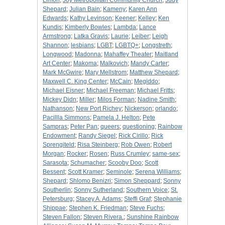
Limon
;
Joy Metropolitan Community Church
;
Judy
Shepard
;
Julian Bain
;
Kameny
;
Karen Ann
Edwards
;
Kathy Levinson
;
Keener
;
Kelley
;
Ken
Kundis
;
Kimberly Bowles
;
Lambda
;
Lance
Armstrong
;
Latka Gravis
;
Laurie
;
Leiber
;
Leigh
Shannon
;
lesbians
;
LGBT
;
LGBTQ+
;
Longstreth
;
Longwood
;
Madonna
;
Mahaffey Theater
;
Maitland
Art Center
;
Makoma
;
Malkovich
;
Mandy Carter
;
Mark McGwire
;
Mary Mellstrom
;
Matthew Shepard
;
Maxwell C. King Center
;
McCain
;
Megiddo
;
Michael Eisner
;
Michael Freeman
;
Michael Fritts
;
Mickey Didn
;
Miller
;
Milos Forman
;
Nadine Smith
;
Nathanson
;
New Port Richey
;
Nickerson
;
orlando
;
Pacillla Simmons
;
Pamela J. Helton
;
Pete
Sampras
;
Peter Pan
;
queers
;
questioning
;
Rainbow
Endowment
;
Randy Siegel
;
Rick Cirillo
;
Rick
Sprengiteld
;
Risa Steinberg
;
Rob Owen
;
Robert
Morgan
;
Rocker
;
Rosen
;
Russ Crumley
;
same-sex
;
Sarasota
;
Schumacher
;
Scooby Doo
;
Scott
Bessent
;
Scott Kramer
;
Seminole
;
Serena Williams
;
Shepard
;
Shlomo Benizri
;
Simon Sheppard
;
Sonny
Southerlin
;
Sonny Sutherland
;
Southern Voice
;
St.
Petersburg
;
Stacey A. Adams
;
Steffi Graf
;
Stephanie
Shippae
;
Stephen K. Friedman
;
Steve Fuchs
;
Steven Fallon
;
Steven Rivera.
;
Sunshine Rainbow