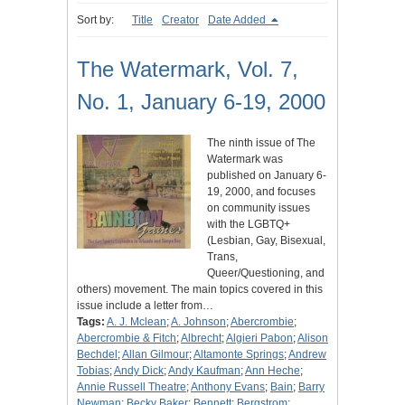
Sort by:
Title
Creator
Date Added
The Watermark, Vol. 7,
No. 1, January 6-19, 2000
The ninth issue of The
Watermark was
published on January 6-
19, 2000, and focuses
on community issues
with the LGBTQ+
(Lesbian, Gay, Bisexual,
Trans,
Queer/Questioning, and
others) movement. The main topics covered in this
issue include a letter from…
Tags:
A. J. Mclean
;
A. Johnson
;
Abercrombie
;
Abercrombie & Fitch
;
Albrecht
;
Algieri Pabon
;
Alison
Bechdel
;
Allan Gilmour
;
Altamonte Springs
;
Andrew
Tobias
;
Andy Dick
;
Andy Kaufman
;
Ann Heche
;
Annie Russell Theatre
;
Anthony Evans
;
Bain
;
Barry
Newman
;
Becky Baker
;
Bennett
;
Bergstrom
;