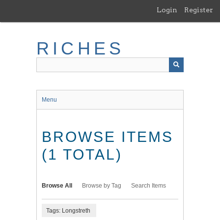
Skip
Login
Register
to
main
content
RICHES
Menu
BROWSE ITEMS
(1 TOTAL)
Browse All
Browse by Tag
Search Items
Tags: Longstreth