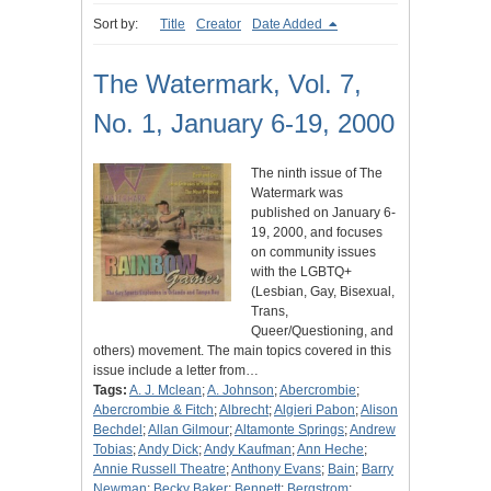
Sort by:
Title
Creator
Date Added
The Watermark, Vol. 7,
No. 1, January 6-19, 2000
The ninth issue of The
Watermark was
published on January 6-
19, 2000, and focuses
on community issues
with the LGBTQ+
(Lesbian, Gay, Bisexual,
Trans,
Queer/Questioning, and
others) movement. The main topics covered in this
issue include a letter from…
Tags:
A. J. Mclean
;
A. Johnson
;
Abercrombie
;
Abercrombie & Fitch
;
Albrecht
;
Algieri Pabon
;
Alison
Bechdel
;
Allan Gilmour
;
Altamonte Springs
;
Andrew
Tobias
;
Andy Dick
;
Andy Kaufman
;
Ann Heche
;
Annie Russell Theatre
;
Anthony Evans
;
Bain
;
Barry
Newman
;
Becky Baker
;
Bennett
;
Bergstrom
;