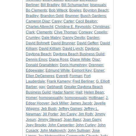
Berliner
;
Bill Bradley
;
Bill Schumacher
;
bisexuals
;
Bo Clements
;
Bob Witeck
;
Bowles
;
Boynton Beach
;
Bradley
;
Brandon Gold
;
Brunner
;
Busch Gardens
;
Cameron Diaz
;
Carey
;
Carter
;
Cecil Beaton
;
Charles Albrecht
;
Christine E. Reynolds
;
Christmas
;
Clark
;
Clements
;
Clive Thomas
;
Conway
;
Copello
;
Crumley
;
Dale Mabry
;
Danny Devito
;
Darden
;
David Bohnett
;
David Brunner
;
David Geffen
;
David
Killiam
;
David Killlam
;
David Lynch
;
Daytona
;
Daytona Beach
;
Daytona Beach Business Guild
;
Dennis Enos
;
Diana Ross
;
Diane Wilde
;
Diaz
;
Donald Granatstein
;
Doris Humphrey
;
Drennen
;
Edgewater
;
Edmund White
;
Egmont Key
;
Eisner
;
Ellen DeGeneres
;
Everett
;
Forman
;
Fort
Lauderdale
;
Frank Kameny
;
Fred Berliner
;
G. Elliott
Barber
;
gay
;
Gebhardt
;
Greater Daytona Beach
Business Guild
;
Hadar Namir
;
Hall
;
Helen Bean
;
Homer
;
homosexuality
;
homosexuals
;
Hottinaer
;
J.
Edgar Hoover
;
Jack Miller
;
James Jacob
;
Jayelle
Wiggins
;
Jeb Bush
;
Jeffrey Gaines
;
Jeffrey L.
Newman
;
Jill Porter
;
Jim Carey
;
Jim Roth
;
Jimmy
Josun
;
Jimmy Stewart
;
Joan Baez
;
Joan Garry
;
Joey Brooks
;
John Carpenter
;
John Curley
;
John
Cusack
;
John Malkovich
;
John Sullivan
;
Jose