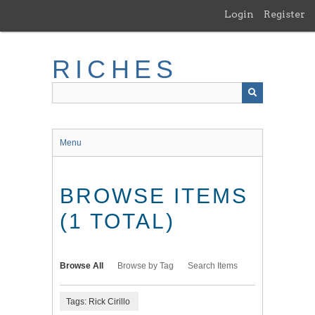
Skip
Login
Register
to
main
content
RICHES
Menu
BROWSE ITEMS
(1 TOTAL)
Browse All
Browse by Tag
Search Items
Tags: Rick Cirillo