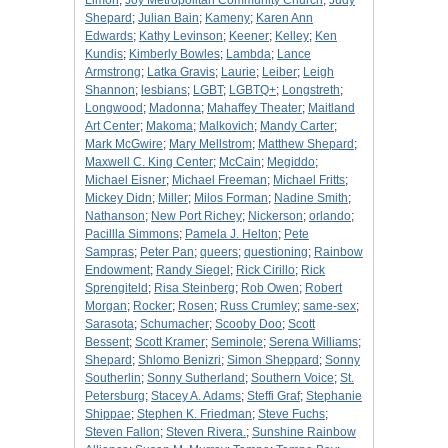
Limon
;
Joy Metropolitan Community Church
;
Judy
Shepard
;
Julian Bain
;
Kameny
;
Karen Ann
Edwards
;
Kathy Levinson
;
Keener
;
Kelley
;
Ken
Kundis
;
Kimberly Bowles
;
Lambda
;
Lance
Armstrong
;
Latka Gravis
;
Laurie
;
Leiber
;
Leigh
Shannon
;
lesbians
;
LGBT
;
LGBTQ+
;
Longstreth
;
Longwood
;
Madonna
;
Mahaffey Theater
;
Maitland
Art Center
;
Makoma
;
Malkovich
;
Mandy Carter
;
Mark McGwire
;
Mary Mellstrom
;
Matthew Shepard
;
Maxwell C. King Center
;
McCain
;
Megiddo
;
Michael Eisner
;
Michael Freeman
;
Michael Fritts
;
Mickey Didn
;
Miller
;
Milos Forman
;
Nadine Smith
;
Nathanson
;
New Port Richey
;
Nickerson
;
orlando
;
Pacillla Simmons
;
Pamela J. Helton
;
Pete
Sampras
;
Peter Pan
;
queers
;
questioning
;
Rainbow
Endowment
;
Randy Siegel
;
Rick Cirillo
;
Rick
Sprengiteld
;
Risa Steinberg
;
Rob Owen
;
Robert
Morgan
;
Rocker
;
Rosen
;
Russ Crumley
;
same-sex
;
Sarasota
;
Schumacher
;
Scooby Doo
;
Scott
Bessent
;
Scott Kramer
;
Seminole
;
Serena Williams
;
Shepard
;
Shlomo Benizri
;
Simon Sheppard
;
Sonny
Southerlin
;
Sonny Sutherland
;
Southern Voice
;
St.
Petersburg
;
Stacey A. Adams
;
Steffi Graf
;
Stephanie
Shippae
;
Stephen K. Friedman
;
Steve Fuchs
;
Steven Fallon
;
Steven Rivera.
;
Sunshine Rainbow