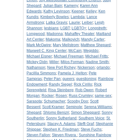
Limon
;
Joy Metropolitan Community Church
;
Judy
Shepard
;
Julian Bain
;
Kameny
;
Karen Ann
Edwards
;
Kathy Levinson
;
Keener
;
Kelley
;
Ken
Kundis
;
Kimberly Bowles
;
Lambda
;
Lance
Armstrong
;
Latka Gravis
;
Laurie
;
Leiber
;
Leigh
Shannon
;
lesbians
;
LGBT
;
LGBTQ+
;
Longstreth
;
Longwood
;
Madonna
;
Mahaffey Theater
;
Maitland
Art Center
;
Makoma
;
Malkovich
;
Mandy Carter
;
Mark McGwire
;
Mary Mellstrom
;
Matthew Shepard
;
Maxwell C. King Center
;
McCain
;
Megiddo
;
Michael Eisner
;
Michael Freeman
;
Michael Fritts
;
Mickey Didn
;
Miller
;
Milos Forman
;
Nadine Smith
;
Nathanson
;
New Port Richey
;
Nickerson
;
orlando
;
Pacillla Simmons
;
Pamela J. Helton
;
Pete
Sampras
;
Peter Pan
;
queers
;
questioning
;
Rainbow
Endowment
;
Randy Siegel
;
Rick Cirillo
;
Rick
Sprengiteld
;
Risa Steinberg
;
Rob Owen
;
Robert
Morgan
;
Rocker
;
Rosen
;
Russ Crumley
;
same-sex
;
Sarasota
;
Schumacher
;
Scooby Doo
;
Scott
Bessent
;
Scott Kramer
;
Seminole
;
Serena Williams
;
Shepard
;
Shlomo Benizri
;
Simon Sheppard
;
Sonny
Southerlin
;
Sonny Sutherland
;
Southern Voice
;
St.
Petersburg
;
Stacey A. Adams
;
Steffi Graf
;
Stephanie
Shippae
;
Stephen K. Friedman
;
Steve Fuchs
;
Steven Fallon
;
Steven Rivera.
;
Sunshine Rainbow