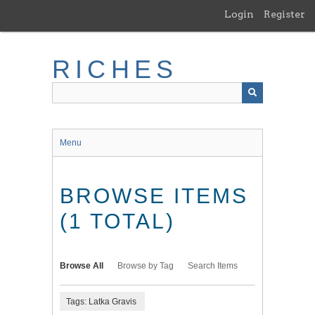
Skip
Login
Register
to
main
content
RICHES
Menu
BROWSE ITEMS
(1 TOTAL)
Browse All
Browse by Tag
Search Items
Tags: Latka Gravis