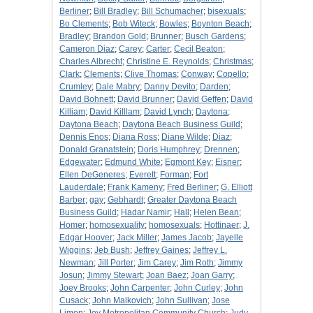
Berliner
;
Bill Bradley
;
Bill Schumacher
;
bisexuals
;
Bo Clements
;
Bob Witeck
;
Bowles
;
Boynton Beach
;
Bradley
;
Brandon Gold
;
Brunner
;
Busch Gardens
;
Cameron Diaz
;
Carey
;
Carter
;
Cecil Beaton
;
Charles Albrecht
;
Christine E. Reynolds
;
Christmas
;
Clark
;
Clements
;
Clive Thomas
;
Conway
;
Copello
;
Crumley
;
Dale Mabry
;
Danny Devito
;
Darden
;
David Bohnett
;
David Brunner
;
David Geffen
;
David
Killiam
;
David Killlam
;
David Lynch
;
Daytona
;
Daytona Beach
;
Daytona Beach Business Guild
;
Dennis Enos
;
Diana Ross
;
Diane Wilde
;
Diaz
;
Donald Granatstein
;
Doris Humphrey
;
Drennen
;
Edgewater
;
Edmund White
;
Egmont Key
;
Eisner
;
Ellen DeGeneres
;
Everett
;
Forman
;
Fort
Lauderdale
;
Frank Kameny
;
Fred Berliner
;
G. Elliott
Barber
;
gay
;
Gebhardt
;
Greater Daytona Beach
Business Guild
;
Hadar Namir
;
Hall
;
Helen Bean
;
Homer
;
homosexuality
;
homosexuals
;
Hottinaer
;
J.
Edgar Hoover
;
Jack Miller
;
James Jacob
;
Jayelle
Wiggins
;
Jeb Bush
;
Jeffrey Gaines
;
Jeffrey L.
Newman
;
Jill Porter
;
Jim Carey
;
Jim Roth
;
Jimmy
Josun
;
Jimmy Stewart
;
Joan Baez
;
Joan Garry
;
Joey Brooks
;
John Carpenter
;
John Curley
;
John
Cusack
;
John Malkovich
;
John Sullivan
;
Jose