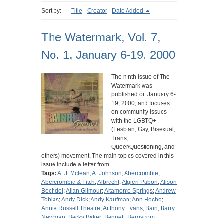
Sort by:
Title
Creator
Date Added
The Watermark, Vol. 7,
No. 1, January 6-19, 2000
The ninth issue of The
Watermark was
published on January 6-
19, 2000, and focuses
on community issues
with the LGBTQ+
(Lesbian, Gay, Bisexual,
Trans,
Queer/Questioning, and
others) movement. The main topics covered in this
issue include a letter from…
Tags:
A. J. Mclean
;
A. Johnson
;
Abercrombie
;
Abercrombie & Fitch
;
Albrecht
;
Algieri Pabon
;
Alison
Bechdel
;
Allan Gilmour
;
Altamonte Springs
;
Andrew
Tobias
;
Andy Dick
;
Andy Kaufman
;
Ann Heche
;
Annie Russell Theatre
;
Anthony Evans
;
Bain
;
Barry
Newman
;
Becky Baker
;
Bennett
;
Bergstrom
;