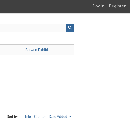
Login
Register
Browse Exhibits
Sort by:
Title
Creator
Date Added