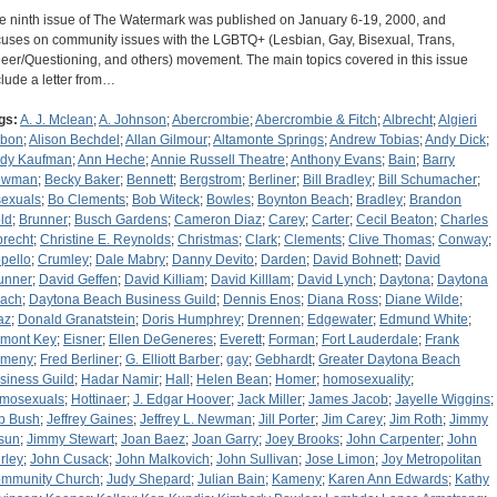
e ninth issue of The Watermark was published on January 6-19, 2000, and
cuses on community issues with the LGBTQ+ (Lesbian, Gay, Bisexual, Trans,
eer/Questioning, and others) movement. The main topics covered in this issue
clude a letter from…
gs:
A. J. Mclean
;
A. Johnson
;
Abercrombie
;
Abercrombie & Fitch
;
Albrecht
;
Algieri
bon
;
Alison Bechdel
;
Allan Gilmour
;
Altamonte Springs
;
Andrew Tobias
;
Andy Dick
;
dy Kaufman
;
Ann Heche
;
Annie Russell Theatre
;
Anthony Evans
;
Bain
;
Barry
ewman
;
Becky Baker
;
Bennett
;
Bergstrom
;
Berliner
;
Bill Bradley
;
Bill Schumacher
;
sexuals
;
Bo Clements
;
Bob Witeck
;
Bowles
;
Boynton Beach
;
Bradley
;
Brandon
ld
;
Brunner
;
Busch Gardens
;
Cameron Diaz
;
Carey
;
Carter
;
Cecil Beaton
;
Charles
brecht
;
Christine E. Reynolds
;
Christmas
;
Clark
;
Clements
;
Clive Thomas
;
Conway
;
pello
;
Crumley
;
Dale Mabry
;
Danny Devito
;
Darden
;
David Bohnett
;
David
unner
;
David Geffen
;
David Killiam
;
David Killlam
;
David Lynch
;
Daytona
;
Daytona
ach
;
Daytona Beach Business Guild
;
Dennis Enos
;
Diana Ross
;
Diane Wilde
;
az
;
Donald Granatstein
;
Doris Humphrey
;
Drennen
;
Edgewater
;
Edmund White
;
mont Key
;
Eisner
;
Ellen DeGeneres
;
Everett
;
Forman
;
Fort Lauderdale
;
Frank
meny
;
Fred Berliner
;
G. Elliott Barber
;
gay
;
Gebhardt
;
Greater Daytona Beach
siness Guild
;
Hadar Namir
;
Hall
;
Helen Bean
;
Homer
;
homosexuality
;
mosexuals
;
Hottinaer
;
J. Edgar Hoover
;
Jack Miller
;
James Jacob
;
Jayelle Wiggins
;
b Bush
;
Jeffrey Gaines
;
Jeffrey L. Newman
;
Jill Porter
;
Jim Carey
;
Jim Roth
;
Jimmy
sun
;
Jimmy Stewart
;
Joan Baez
;
Joan Garry
;
Joey Brooks
;
John Carpenter
;
John
rley
;
John Cusack
;
John Malkovich
;
John Sullivan
;
Jose Limon
;
Joy Metropolitan
mmunity Church
;
Judy Shepard
;
Julian Bain
;
Kameny
;
Karen Ann Edwards
;
Kathy