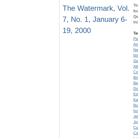
Th
The Watermark, Vol.
fo
Qu
7, No. 1, January 6-
in
19, 2000
Ta
Pa
An
N
bi
Go
Al
Co
Br
Be
Di
Eg
Ka
Bu
ho
Je
Jo
Cu
Co