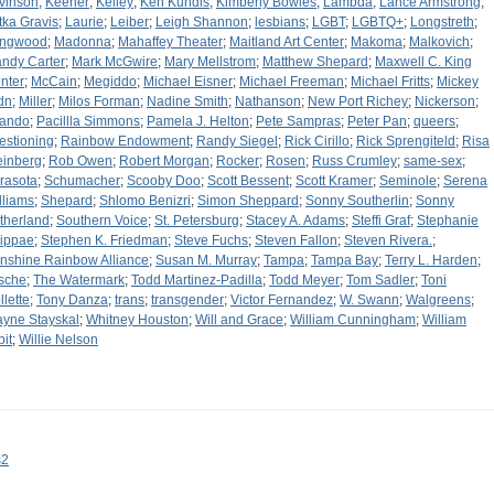
vinson
;
Keener
;
Kelley
;
Ken Kundis
;
Kimberly Bowles
;
Lambda
;
Lance Armstrong
;
tka Gravis
;
Laurie
;
Leiber
;
Leigh Shannon
;
lesbians
;
LGBT
;
LGBTQ+
;
Longstreth
;
ngwood
;
Madonna
;
Mahaffey Theater
;
Maitland Art Center
;
Makoma
;
Malkovich
;
ndy Carter
;
Mark McGwire
;
Mary Mellstrom
;
Matthew Shepard
;
Maxwell C. King
nter
;
McCain
;
Megiddo
;
Michael Eisner
;
Michael Freeman
;
Michael Fritts
;
Mickey
dn
;
Miller
;
Milos Forman
;
Nadine Smith
;
Nathanson
;
New Port Richey
;
Nickerson
;
lando
;
Pacillla Simmons
;
Pamela J. Helton
;
Pete Sampras
;
Peter Pan
;
queers
;
estioning
;
Rainbow Endowment
;
Randy Siegel
;
Rick Cirillo
;
Rick Sprengiteld
;
Risa
einberg
;
Rob Owen
;
Robert Morgan
;
Rocker
;
Rosen
;
Russ Crumley
;
same-sex
;
rasota
;
Schumacher
;
Scooby Doo
;
Scott Bessent
;
Scott Kramer
;
Seminole
;
Serena
lliams
;
Shepard
;
Shlomo Benizri
;
Simon Sheppard
;
Sonny Southerlin
;
Sonny
therland
;
Southern Voice
;
St. Petersburg
;
Stacey A. Adams
;
Steffi Graf
;
Stephanie
ippae
;
Stephen K. Friedman
;
Steve Fuchs
;
Steven Fallon
;
Steven Rivera.
;
nshine Rainbow Alliance
;
Susan M. Murray
;
Tampa
;
Tampa Bay
;
Terry L. Harden
;
sche
;
The Watermark
;
Todd Martinez-Padilla
;
Todd Meyer
;
Tom Sadler
;
Toni
llette
;
Tony Danza
;
trans
;
transgender
;
Victor Fernandez
;
W. Swann
;
Walgreens
;
yne Stayskal
;
Whitney Houston
;
Will and Grace
;
William Cunningham
;
William
bit
;
Willie Nelson
s2