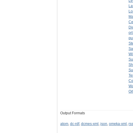
Le
La
Lo
Ma
Ce
Di
or
qu
St
Sa
Wi
Su
Sh
Su
Te
Co
Wa
Or
Output Formats
atom
,
dc-rdf
,
dcmes-xml
,
json
,
omeka-xml
,
rs