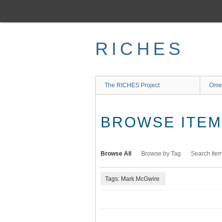
Skip
to
main
content
RICHES
The RICHES Project
Ome
BROWSE ITEMS
Browse All
Browse by Tag
Search Ite
Tags: Mark McGwire