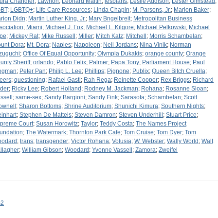
ura Chandler
;
Lawhon
;
Leonard Maltin
;
lesbians
;
Leslie Addison
;
Lester Olmstead
;
BT
;
LGBTQ+
;
Life Care Resources
;
Linda Chapin
;
M. Parsons, Jr.
;
Marion Baker
;
rion Didn
;
Martin Luther King, Jr.
;
Mary Bngelbreit
;
Metropolitan Business
sociation
;
Miami
;
Michael J. Fox
;
Michael L. Kilgore
;
Michael Pelkowski
;
Michael
ipe
;
Mickey Rat
;
Mike Russell
;
Miller
;
Mitch Katz
;
Mitchell
;
Morris Schambelan
;
unt Dora
;
Mt. Dora
;
Naples
;
Napoleon
;
Neil Jordans
;
Nina Vinik
;
Norman
zuguchi
;
Office Of Equal Opportunity
;
Olympia Dukakis
;
orange county
;
Orange
unty Sheriff
;
orlando
;
Pablo Felix
;
Palmer
;
Papa Tony
;
Parliament House
;
Paul
egman
;
Peter Pan
;
Philip L. Lee
;
Phillips
;
Pignone
;
Publix
;
Queen Bitch Cruella
;
eers
;
questioning
;
Rafael Gasti
;
Rah Rega
;
Reinette Cooper
;
Rex Briggs
;
Richard
der
;
Ricky Lee
;
Robert Holland
;
Rodney M. Jackman
;
Rohana
;
Rosanne Sloan
;
ssell
;
same-sex
;
Sandy Bargioni
;
Sandy Fink
;
Sarasota
;
Schambelan
;
Scott
ownell
;
Sharon Bottoms
;
Shrine Auditorium
;
Shunichi Kimura
;
Southern Nights
;
einhart
;
Stephen De Matteis
;
Steven Damron
;
Steven Underhill
;
Stuart Price
;
preme Court
;
Susan Horowitz
;
Taylor
;
Teddy Costa
;
The Names Project
undation
;
The Watermark
;
Thornton Park Cafe
;
Tom Cruise
;
Tom Dyer
;
Tom
odard
;
trans
;
transgender
;
Victor Rohana
;
Volusia
;
W. Webster
;
Wally World
;
Walt
llagher
;
William Gibson
;
Woodard
;
Yvonne Vassell
;
Zamora
;
Zweifel
s2