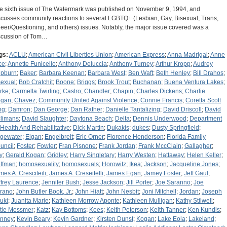
e sixth issue of The Watermark was published on November 9, 1994, and
scusses community reactions to several LGBTQ+ (Lesbian, Gay, Bisexual, Trans,
eer/Questioning, and others) issues. Notably, the major issue covered was a
scussion of Tom…
gs:
ACLU
;
American Civil Liberties Union
;
American Express
;
Anna Madrigal
;
Anne
ce
;
Annette Funicello
;
Anthony Deluccia
;
Anthony Turney
;
Arthur Kropp
;
Audrey
pburn
;
Baker
;
Barbara Keenan
;
Barbara West
;
Ben Waft
;
Beth Henley
;
Bill Drahos
;
sexual
;
Bob Cratchit
;
Boone
;
Briggs
;
Brook Trout
;
Buchanan
;
Buena Ventura Lakes
;
rke
;
Carmella Twirling
;
Castro
;
Chandler
;
Chapin
;
Charles Dickens
;
Charlie
gan
;
Chavez
;
Community United Against Violence
;
Connie Francis
;
Coretta Scott
ng
;
Damron
;
Dan George
;
Dan Rather
;
Danielle Tantalizing
;
David Driscoll
;
David
limans
;
David Slaughter
;
Daytona Beach
;
Delta
;
Dennis Underwood
;
Department
 Health And Rehabilitative
;
Dick Martin
;
Dukakis
;
dukes
;
Dusty Springfield
;
gewater
;
Elgan
;
Engelbreit
;
Eric Orner
;
Florence Henderson
;
Florida Family
uncil
;
Foster
;
Fowler
;
Fran Pisnone
;
Frank Jordan
;
Frank MccClain
;
Gallagher
;
y
;
Gerald Kogan
;
Gridley
;
Harry Singletary
;
Harry Westen
;
Hattaway
;
Helen Keller
;
ffman
;
homosexuality
;
homosexuals
;
Horowitz
;
Ikea
;
Jackson
;
Jacqueline Jones
;
mes A. Cresciteili
;
James A. Creseitelli
;
James Egan
;
Jamey Foster
;
Jeff Gaul
;
ffrey Laurence
;
Jennifer Bush
;
Jesse Jackson
;
Jill Porter
;
Joe Saranno
;
Joe
rano
;
John Butler Book, Jr.
;
John Hiatt
;
John Nesbit
;
Joni Mitchell
;
Jordan
;
Joseph
uki
;
Juanita Marie
;
Kathleen Morrow Aponte
;
Kathleen Mulligan
;
Kathy Stilwell
;
tie Messmer
;
Katz
;
Kay Bottoms
;
Kees
;
Keith Peterson
;
Keith Tanner
;
Ken Kundis
;
nney
;
Kevin Beary
;
Kevin Gardner
;
Kirsten Dunst
;
Kogan
;
Lake Eola
;
Lakeland
;