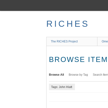
Skip
to
main
content
RICHES
The RICHES Project
Ome
BROWSE ITEMS
Browse All
Browse by Tag
Search Ite
Tags: John Hiatt