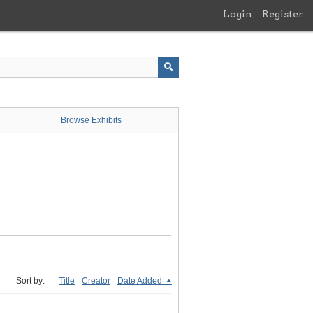
Login
Register
Browse Exhibits
Sort by:
Title
Creator
Date Added