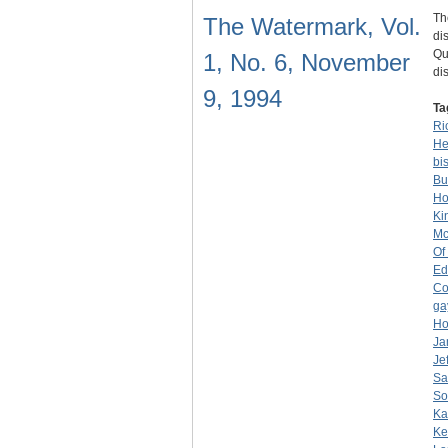
Th
The Watermark, Vol.
di
Qu
1, No. 6, November
di
9, 1994
Ta
Ri
He
bi
Bu
Ho
Ki
Mc
Of
Ed
Co
ga
Ho
Ja
Je
Sa
So
Ka
Ke