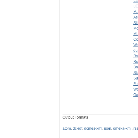
La
LG
Ma
As
St
Mo
Mi
Co
W
qu
Ry
Ru
Br
St
Su
Fo
Wo
Ga
Output Formats
atom
,
dc-rdf
,
dcmes-xml
,
json
,
omeka-xml
,
rs