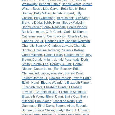
Wainwright
;
Bennett Kimble
;
Bennie Ward
;
Bernice
Wilson
;
Bessie Mae Carver
;
Betty Beatty
;
Betty
Bradley
;
Betty Mikler
;
Beulah Borgard
;
Billy
Casteel
;
Billy Gammage
;
Billy Rainer
;
Billy West
;
Blanche Duda
;
Bobby Hamil
;
Bobby Malcolm
;
Bobby Parker
;
Bobby Ragsdale
;
Bonita Woods
;
Buck Gammage
;
C. R. Clontz
;
Carlin McKinnon
;
Catherine Young
;
Cecil Jackson
;
Charles Aulin
;
Charles Lee, Jt.
;
Charles Olliff
;
Charline Weitman
;
Charlotte Beasley
;
Charlotte Lawton
;
Charlotte
Sjoblon
;
Christine Jackson
;
Clarence Kelsey
;
Curtis Mitchem
;
Daniel Lukas
;
Darlene Allen
;
Deryl
Brown
;
Donald Knight
;
donald Posengate
;
Doris
Smith
;
Dorothy Lee
;
Dorothy R. Link
;
Dorthy
Niblack
;
Dusan Lukas
;
Earl Beasley
;
Edith
Clement
;
education
;
educator
;
Edward Dual
;
Edward Jordan, Jr.
;
Edward Parker
;
Edward Partin
;
Edwin Hamil
;
Eleane Wainright
;
Elizabeth Farnell
;
Elizabeth Gore
;
Elizabeth Hunter
;
Elizabeth
Lawton
;
Elizabeth Mickler
;
Elizabeth Simmons
;
Elizabeth Young
;
Elmer Dann
;
Emile Cox
;
Emily
Mitchem
;
Ena Piloian
;
Ernestine North
;
Esta
Gammage
;
Ethel Davis
;
Eugene Allen
;
Eugenia
Sumner
;
Eunice Clarke
;
Evelyn Bond
;
F. L. Smith
;