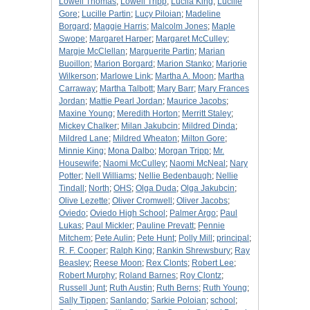
Lowell Thomas
;
Lowell Tripp
;
Lucila King
;
Lucille
Gore
;
Lucille Partin
;
Lucy Piloian
;
Madeline
Borgard
;
Maggie Harris
;
Malcolm Jones
;
Maple
Swope
;
Margaret Harper
;
Margaret McCulley
;
Margie McClellan
;
Marguerite Partin
;
Marian
Buoillon
;
Marion Borgard
;
Marion Stanko
;
Marjorie
Wilkerson
;
Marlowe Link
;
Martha A. Moon
;
Martha
Carraway
;
Martha Talbott
;
Mary Barr
;
Mary Frances
Jordan
;
Mattie Pearl Jordan
;
Maurice Jacobs
;
Maxine Young
;
Meredith Horton
;
Merritt Staley
;
Mickey Chalker
;
Milan Jakubcin
;
Mildred Dinda
;
Mildred Lane
;
Mildred Wheaton
;
Milton Gore
;
Minnie King
;
Mona Dalbo
;
Morgan Tripp
;
Mr.
Housewife
;
Naomi McCulley
;
Naomi McNeal
;
Nary
Potter
;
Nell Williams
;
Nellie Bedenbaugh
;
Nellie
Tindall
;
North
;
OHS
;
Olga Duda
;
Olga Jakubcin
;
Olive Lezette
;
Oliver Cromwell
;
Oliver Jacobs
;
Oviedo
;
Oviedo High School
;
Palmer Argo
;
Paul
Lukas
;
Paul Mickler
;
Pauline Prevatt
;
Pennie
Mitchem
;
Pete Aulin
;
Pete Hunt
;
Polly Mill
;
principal
;
R. F. Cooper
;
Ralph King
;
Rankin Shrewsbury
;
Ray
Beasley
;
Reese Moon
;
Rex Clonts
;
Robert Lee
;
Robert Murphy
;
Roland Barnes
;
Roy Clontz
;
Russell Junt
;
Ruth Austin
;
Ruth Berns
;
Ruth Young
;
Sally Tippen
;
Sanlando
;
Sarkie Poloian
;
school
;