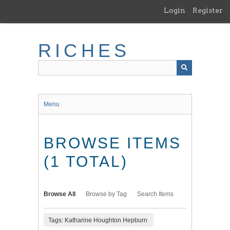
Skip
Login
Register
to
main
content
RICHES
Menu
BROWSE ITEMS
(1 TOTAL)
Browse All
Browse by Tag
Search Items
Tags: Katharine Houghton Hepburn