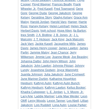
faculty
;
Ferrell Beasley
;
Florence Wheeler
;
Floyd
Cooper
;
Floyd Wagner
;
Frances Beatty
;
Frank
Wheeler, Jr.
;
Fred Kasell
;
Fred Townsend
;
Gene
Gore
;
George Duda
;
George Jakubcin
;
George
Kelsey
;
Geraldine Story
;
Gladys Kelsey
;
Grace Ann
Maloy
;
Harold Jordan
;
Harold Varo
;
Harper
;
Harrie
Ross
;
Harvey Kelsey
;
Helen Leinhart
;
Helen Slack
;
Herbert Davis
;
high school
;
Hope Allen
;
Ila Barton
;
Inex Smith
;
J. A. Bistline
;
J. B. Jones, Jr.
;
J. L.
Malcolm
;
J. T. Hickson
;
Jack King
;
Jack Malcolm
;
Jack Varn
;
Jackie Kasell
;
Jacqueline Mills
;
James
Davis
;
James Henry cooper
;
James Lawton
;
James
Partin
;
Jammie Maloy
;
Jean Chance
;
Jerry
Wilkerson
;
Jimmie Lee
;
Joanne Mesk
;
Joe Beasley
;
Johanna Dalbo
;
John Henry Wilson
;
John
Jakubcin
;
John Lawton
;
Johnnie Piloian
;
Johnny
Lundy
;
Josephine Godwin
;
Joyce Wainright
;
Juanita Johnson
;
Julia Jakubcin
;
June Cromwell
;
June Mariner Durbin
;
Katharine Houghton
Hepburn
;
Kathryn Aulin
;
Kathryn Aulin Bunch
;
Kathryn Hepburn
;
Kathryn Lawton
;
Kellus Booker
;
Khadra Culpepper
;
L. E. Jordan
;
L. V. Moore, Jr.
;
Lacy Arie
;
Laddie Mariner
;
Leile Mae Wester
;
Leon
Olliff
;
Leroy Woods
;
Levon Tanner
;
Lex Abell
;
Lillian
Jakubcin
;
Lois Ruddell
;
Lona Aulin
;
Louise Parker
;