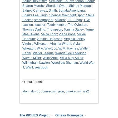
Selma Inex Smith
;
Seminole County School Board
;
Sharon Murphy
;
Sherdell Owen
;
Shirley Morgan
;
Sidney Carraway
;
Smith
;
Sonata Americana
;
Sparks Lee Lingo
;
Spencer Wainright
;
sport
;
Stella
Booker
;
stenographer
;
student
;
T. L. Lingo
;
T. W.
Lawton
;
teacher
;
Teddy Kimble
;
The Oviedian
;
Thomas Darling
;
Thompson
;
Tommy Staley
;
Turner
Mae Owens
;
Valita Tripp
;
Viana Pope
;
Vickie
Hepburn
;
Virginia Helgeson
;
Virginia Tortley
;
Virginia Wilkerson
;
Virginia Wright
;
Vivian
Wheaton
;
W. A. Ward, Jr.
;
W. M. Haynes
;
Walter
Carter
;
Walter Teague
;
Wanda Lee Anderson
;
Wayne Miller
;
Wiley Abell
;
Willa May Soles
;
Willingham Lawton
;
Woodrow Shuman
;
World War
II
;
WWII
;
yearbook
Output Formats
atom
,
dc-rdf
,
dcmes-xml
,
json
,
omeka-xml
,
rss2
The RICHES Project
Omeka Homepage