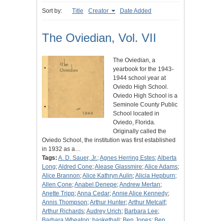
Sort by:
Title
Creator
Date Added
The Oviedian, Vol. VII
The Oviedian, a
yearbook for the 1943-
1944 school year at
Oviedo High School.
Oviedo High School is a
Seminole County Public
School located in
Oviedo, Florida.
Originally called the
Oviedo School, the institution was first established
in 1932 as a…
Tags:
A. D. Sauer, Jr.
;
Agnes Herring Estes
;
Alberta
Long
;
Aldred Cone
;
Alease Glassmire
;
Alice Adams
;
Alice Brannon
;
Alice Kathryn Aulin
;
Alicia Hepburn
;
Allen Cone
;
Anabel Denepe
;
Andrew Mertan
;
Anette Tripp
;
Anna Cedar
;
Annie Alice Kennedy
;
Annis Thompson
;
Arthur Hunter
;
Arthur Metcalf
;
Arthur Richards
;
Audrey Urich
;
Barbara Lee
;
Barbara Wheaton
;
basketball
;
Ben Jones
;
Ben