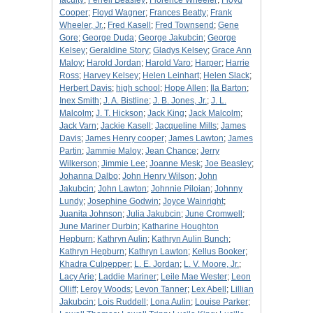
faculty
;
Ferrell Beasley
;
Florence Wheeler
;
Floyd
Cooper
;
Floyd Wagner
;
Frances Beatty
;
Frank
Wheeler, Jr.
;
Fred Kasell
;
Fred Townsend
;
Gene
Gore
;
George Duda
;
George Jakubcin
;
George
Kelsey
;
Geraldine Story
;
Gladys Kelsey
;
Grace Ann
Maloy
;
Harold Jordan
;
Harold Varo
;
Harper
;
Harrie
Ross
;
Harvey Kelsey
;
Helen Leinhart
;
Helen Slack
;
Herbert Davis
;
high school
;
Hope Allen
;
Ila Barton
;
Inex Smith
;
J. A. Bistline
;
J. B. Jones, Jr.
;
J. L.
Malcolm
;
J. T. Hickson
;
Jack King
;
Jack Malcolm
;
Jack Varn
;
Jackie Kasell
;
Jacqueline Mills
;
James
Davis
;
James Henry cooper
;
James Lawton
;
James
Partin
;
Jammie Maloy
;
Jean Chance
;
Jerry
Wilkerson
;
Jimmie Lee
;
Joanne Mesk
;
Joe Beasley
;
Johanna Dalbo
;
John Henry Wilson
;
John
Jakubcin
;
John Lawton
;
Johnnie Piloian
;
Johnny
Lundy
;
Josephine Godwin
;
Joyce Wainright
;
Juanita Johnson
;
Julia Jakubcin
;
June Cromwell
;
June Mariner Durbin
;
Katharine Houghton
Hepburn
;
Kathryn Aulin
;
Kathryn Aulin Bunch
;
Kathryn Hepburn
;
Kathryn Lawton
;
Kellus Booker
;
Khadra Culpepper
;
L. E. Jordan
;
L. V. Moore, Jr.
;
Lacy Arie
;
Laddie Mariner
;
Leile Mae Wester
;
Leon
Olliff
;
Leroy Woods
;
Levon Tanner
;
Lex Abell
;
Lillian
Jakubcin
;
Lois Ruddell
;
Lona Aulin
;
Louise Parker
;