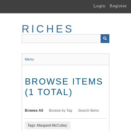
Skip
Login
Register
to
main
content
RICHES
Menu
BROWSE ITEMS
(1 TOTAL)
Browse All
Browse by Tag
Search Items
Tags: Margaret McCulley