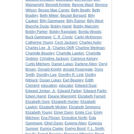
Wainwright
;
Bennett Kimble
;
Bennie Ward
;
Bernice
Wilson
;
Bessie Mae Carver
;
Betty Beatty
;
Betty
Bradley
;
Betty Mikler
;
Beulah Borgard
;
Billy
Casteel
;
Billy Gammage
;
Billy Rainer
;
Billy West
;
Blanche Duda
;
Bobby Hamil
;
Bobby Malcolm
;
Bobby Parker
;
Bobby Ragsdale
;
Bonita Woods
;
Buck Gammage
;
C. R. Clontz
;
Carlin McKinnon
;
Catherine Young
;
Cecil Jackson
;
Charles Aulin
;
Charles Lee, Jt.
;
Charles Olliff
;
Charline Weitman
;
Charlotte Beasley
;
Charlotte Lawton
;
Charlotte
Sjoblon
;
Christine Jackson
;
Clarence Kelsey
;
Curtis Mitchem
;
Daniel Lukas
;
Darlene Allen
;
Deryl
Brown
;
Donald Knight
;
donald Posengate
;
Doris
Smith
;
Dorothy Lee
;
Dorothy R. Link
;
Dorthy
Niblack
;
Dusan Lukas
;
Earl Beasley
;
Edith
Clement
;
education
;
educator
;
Edward Dual
;
Edward Jordan, Jr.
;
Edward Parker
;
Edward Partin
;
Edwin Hamil
;
Eleane Wainright
;
Elizabeth Farnell
;
Elizabeth Gore
;
Elizabeth Hunter
;
Elizabeth
Lawton
;
Elizabeth Mickler
;
Elizabeth Simmons
;
Elizabeth Young
;
Elmer Dann
;
Emile Cox
;
Emily
Mitchem
;
Ena Piloian
;
Ernestine North
;
Esta
Gammage
;
Ethel Davis
;
Eugene Allen
;
Eugenia
Sumner
;
Eunice Clarke
;
Evelyn Bond
;
F. L. Smith
;