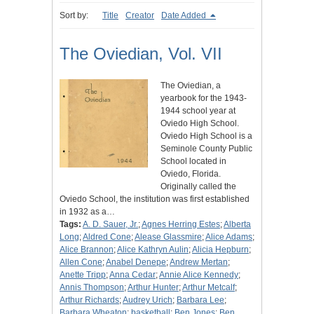
Sort by:
Title
Creator
Date Added
The Oviedian, Vol. VII
The Oviedian, a
yearbook for the 1943-
1944 school year at
Oviedo High School.
Oviedo High School is a
Seminole County Public
School located in
Oviedo, Florida.
Originally called the
Oviedo School, the institution was first established
in 1932 as a…
Tags:
A. D. Sauer, Jr.
;
Agnes Herring Estes
;
Alberta
Long
;
Aldred Cone
;
Alease Glassmire
;
Alice Adams
;
Alice Brannon
;
Alice Kathryn Aulin
;
Alicia Hepburn
;
Allen Cone
;
Anabel Denepe
;
Andrew Mertan
;
Anette Tripp
;
Anna Cedar
;
Annie Alice Kennedy
;
Annis Thompson
;
Arthur Hunter
;
Arthur Metcalf
;
Arthur Richards
;
Audrey Urich
;
Barbara Lee
;
Barbara Wheaton
;
basketball
;
Ben Jones
;
Ben