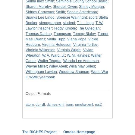
Selma Inex Smith
;
Seminole County School Board
;
Sharon Murphy
;
Sherdell Owen
;
Shirley Morgan
;
Sidney Carraway
;
Smith
;
Sonata Americana
;
Sparks Lee Lingo
;
Spencer Wainright
;
sport
;
Stella
Booker
;
stenographer
;
student
;
T. L. Lingo
;
T. W.
Lawton
;
teacher
;
Teddy Kimble
;
The Oviedian
;
Thomas Darling
;
Thompson
;
Tommy Staley
;
Turner
Mae Owens
;
Valita Tripp
;
Viana Pope
;
Vickie
Hepburn
;
Virginia Helgeson
;
Virginia Tortley
;
Virginia Wilkerson
;
Virginia Wright
;
Vivian
Wheaton
;
W. A. Ward, Jr.
;
W. M. Haynes
;
Walter
Carter
;
Walter Teague
;
Wanda Lee Anderson
;
Wayne Miller
;
Wiley Abell
;
Willa May Soles
;
Willingham Lawton
;
Woodrow Shuman
;
World War
II
;
WWII
;
yearbook
Output Formats
atom
,
dc-rdf
,
dcmes-xml
,
json
,
omeka-xml
,
rss2
The RICHES Project
Omeka Homepage