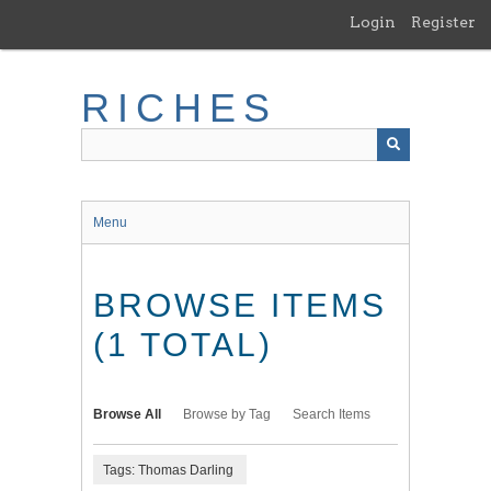
Skip
Login
Register
to
main
content
RICHES
Menu
BROWSE ITEMS
(1 TOTAL)
Browse All
Browse by Tag
Search Items
Tags: Thomas Darling