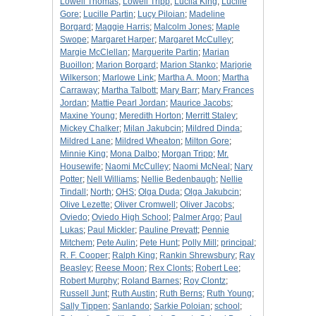
Lowell Thomas
;
Lowell Tripp
;
Lucila King
;
Lucille
Gore
;
Lucille Partin
;
Lucy Piloian
;
Madeline
Borgard
;
Maggie Harris
;
Malcolm Jones
;
Maple
Swope
;
Margaret Harper
;
Margaret McCulley
;
Margie McClellan
;
Marguerite Partin
;
Marian
Buoillon
;
Marion Borgard
;
Marion Stanko
;
Marjorie
Wilkerson
;
Marlowe Link
;
Martha A. Moon
;
Martha
Carraway
;
Martha Talbott
;
Mary Barr
;
Mary Frances
Jordan
;
Mattie Pearl Jordan
;
Maurice Jacobs
;
Maxine Young
;
Meredith Horton
;
Merritt Staley
;
Mickey Chalker
;
Milan Jakubcin
;
Mildred Dinda
;
Mildred Lane
;
Mildred Wheaton
;
Milton Gore
;
Minnie King
;
Mona Dalbo
;
Morgan Tripp
;
Mr.
Housewife
;
Naomi McCulley
;
Naomi McNeal
;
Nary
Potter
;
Nell Williams
;
Nellie Bedenbaugh
;
Nellie
Tindall
;
North
;
OHS
;
Olga Duda
;
Olga Jakubcin
;
Olive Lezette
;
Oliver Cromwell
;
Oliver Jacobs
;
Oviedo
;
Oviedo High School
;
Palmer Argo
;
Paul
Lukas
;
Paul Mickler
;
Pauline Prevatt
;
Pennie
Mitchem
;
Pete Aulin
;
Pete Hunt
;
Polly Mill
;
principal
;
R. F. Cooper
;
Ralph King
;
Rankin Shrewsbury
;
Ray
Beasley
;
Reese Moon
;
Rex Clonts
;
Robert Lee
;
Robert Murphy
;
Roland Barnes
;
Roy Clontz
;
Russell Junt
;
Ruth Austin
;
Ruth Berns
;
Ruth Young
;
Sally Tippen
;
Sanlando
;
Sarkie Poloian
;
school
;