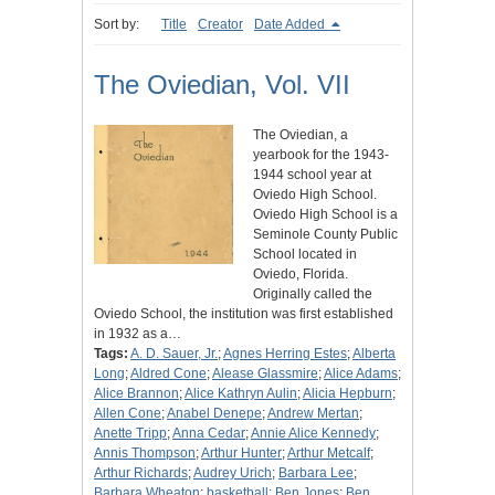
Sort by:
Title
Creator
Date Added
The Oviedian, Vol. VII
The Oviedian, a
yearbook for the 1943-
1944 school year at
Oviedo High School.
Oviedo High School is a
Seminole County Public
School located in
Oviedo, Florida.
Originally called the
Oviedo School, the institution was first established
in 1932 as a…
Tags:
A. D. Sauer, Jr.
;
Agnes Herring Estes
;
Alberta
Long
;
Aldred Cone
;
Alease Glassmire
;
Alice Adams
;
Alice Brannon
;
Alice Kathryn Aulin
;
Alicia Hepburn
;
Allen Cone
;
Anabel Denepe
;
Andrew Mertan
;
Anette Tripp
;
Anna Cedar
;
Annie Alice Kennedy
;
Annis Thompson
;
Arthur Hunter
;
Arthur Metcalf
;
Arthur Richards
;
Audrey Urich
;
Barbara Lee
;
Barbara Wheaton
;
basketball
;
Ben Jones
;
Ben