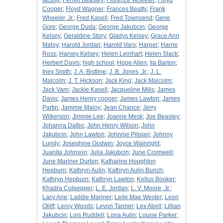
faculty
;
Ferrell Beasley
;
Florence Wheeler
;
Floyd
Cooper
;
Floyd Wagner
;
Frances Beatty
;
Frank
Wheeler, Jr.
;
Fred Kasell
;
Fred Townsend
;
Gene
Gore
;
George Duda
;
George Jakubcin
;
George
Kelsey
;
Geraldine Story
;
Gladys Kelsey
;
Grace Ann
Maloy
;
Harold Jordan
;
Harold Varo
;
Harper
;
Harrie
Ross
;
Harvey Kelsey
;
Helen Leinhart
;
Helen Slack
;
Herbert Davis
;
high school
;
Hope Allen
;
Ila Barton
;
Inex Smith
;
J. A. Bistline
;
J. B. Jones, Jr.
;
J. L.
Malcolm
;
J. T. Hickson
;
Jack King
;
Jack Malcolm
;
Jack Varn
;
Jackie Kasell
;
Jacqueline Mills
;
James
Davis
;
James Henry cooper
;
James Lawton
;
James
Partin
;
Jammie Maloy
;
Jean Chance
;
Jerry
Wilkerson
;
Jimmie Lee
;
Joanne Mesk
;
Joe Beasley
;
Johanna Dalbo
;
John Henry Wilson
;
John
Jakubcin
;
John Lawton
;
Johnnie Piloian
;
Johnny
Lundy
;
Josephine Godwin
;
Joyce Wainright
;
Juanita Johnson
;
Julia Jakubcin
;
June Cromwell
;
June Mariner Durbin
;
Katharine Houghton
Hepburn
;
Kathryn Aulin
;
Kathryn Aulin Bunch
;
Kathryn Hepburn
;
Kathryn Lawton
;
Kellus Booker
;
Khadra Culpepper
;
L. E. Jordan
;
L. V. Moore, Jr.
;
Lacy Arie
;
Laddie Mariner
;
Leile Mae Wester
;
Leon
Olliff
;
Leroy Woods
;
Levon Tanner
;
Lex Abell
;
Lillian
Jakubcin
;
Lois Ruddell
;
Lona Aulin
;
Louise Parker
;