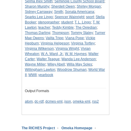
Selma Inex Smith
;
Seminole County School Board
;
Sharon Murphy
;
Sherdell Owen
;
Shirley Morgan
;
Sidney Carraway
;
Smith
;
Sonata Americana
;
Sparks Lee Lingo
;
Spencer Wainright
;
sport
;
Stella
Booker
;
stenographer
;
student
;
T. L. Lingo
;
T. W.
Lawton
;
teacher
;
Teddy Kimble
;
The Oviedian
;
Thomas Darling
;
Thompson
;
Tommy Staley
;
Turner
Mae Owens
;
Valita Tripp
;
Viana Pope
;
Vickie
Hepburn
;
Virginia Helgeson
;
Virginia Tortley
;
Virginia Wilkerson
;
Virginia Wright
;
Vivian
Wheaton
;
W. A. Ward, Jr.
;
W. M. Haynes
;
Walter
Carter
;
Walter Teague
;
Wanda Lee Anderson
;
Wayne Miller
;
Wiley Abell
;
Willa May Soles
;
Willingham Lawton
;
Woodrow Shuman
;
World War
II
;
WWII
;
yearbook
Output Formats
atom
,
dc-rdf
,
dcmes-xml
,
json
,
omeka-xml
,
rss2
The RICHES Project
Omeka Homepage