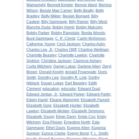
Wainwright
;
Bennett Kimble
;
Bennie Ward
;
Bernice
Wilson
;
Bessie Mae Carver
;
Betty Beatty
;
Betty
Bradley
;
Betty Mikler
;
Beulah Borgard
;
Billy
Casteel
;
Billy Gammage
;
Billy Rainer
;
Billy West
;
Blanche Duda
;
Bobby Hamil
;
Bobby Malcolm
;
Bobby Parker
;
Bobby Ragsdale
;
Bonita Woods
;
Buck Gammage
;
C. R. Clontz
;
Carlin McKinnon
;
Catherine Young
;
Cecil Jackson
;
Charles Aulin
;
Charles Lee, Jt.
;
Charles Olliff
;
Charline Weitman
;
Charlotte Beasley
;
Charlotte Lawton
;
Charlotte
Sjoblon
;
Christine Jackson
;
Clarence Kelsey
;
Curtis Mitchem
;
Daniel Lukas
;
Darlene Allen
;
Deryl
Brown
;
Donald Knight
;
donald Posengate
;
Doris
Smith
;
Dorothy Lee
;
Dorothy R. Link
;
Dorthy
Niblack
;
Dusan Lukas
;
Earl Beasley
;
Edith
Clement
;
education
;
educator
;
Edward Dual
;
Edward Jordan, Jr.
;
Edward Parker
;
Edward Partin
;
Edwin Hamil
;
Eleane Wainright
;
Elizabeth Farnell
;
Elizabeth Gore
;
Elizabeth Hunter
;
Elizabeth
Lawton
;
Elizabeth Mickler
;
Elizabeth Simmons
;
Elizabeth Young
;
Elmer Dann
;
Emile Cox
;
Emily
Mitchem
;
Ena Piloian
;
Ernestine North
;
Esta
Gammage
;
Ethel Davis
;
Eugene Allen
;
Eugenia
Sumner
;
Eunice Clarke
;
Evelyn Bond
;
F. L. Smith
;