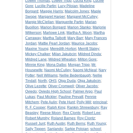
Lowell Thomas
;
Lowell Tripp
;
Lucila King
;
Lucille
Gore
;
Lucille Partin
;
Lucy Piloian
;
Madeline
Borgard
;
Maggie Harris
;
Malcolm Jones
;
Maple
Swope
;
Margaret Harper
;
Margaret McCulley
;
Margie McClellan
;
Marguerite Partin
;
Marian
Buoillon
;
Marion Borgard
;
Marion Stanko
;
Marjorie
Wilkerson
;
Marlowe Link
;
Martha A. Moon
;
Martha
Carraway
;
Martha Talbott
;
Mary Barr
;
Mary Frances
Jordan
;
Mattie Pearl Jordan
;
Maurice Jacobs
;
Maxine Young
;
Meredith Horton
;
Merritt Staley
;
Mickey Chalker
;
Milan Jakubcin
;
Mildred Dinda
;
Mildred Lane
;
Mildred Wheaton
;
Milton Gore
;
Minnie King
;
Mona Dalbo
;
Morgan Tripp
;
Mr.
Housewife
;
Naomi McCulley
;
Naomi McNeal
;
Nary
Potter
;
Nell Williams
;
Nellie Bedenbaugh
;
Nellie
Tindall
;
North
;
OHS
;
Olga Duda
;
Olga Jakubcin
;
Olive Lezette
;
Oliver Cromwell
;
Oliver Jacobs
;
Oviedo
;
Oviedo High School
;
Palmer Argo
;
Paul
Lukas
;
Paul Mickler
;
Pauline Prevatt
;
Pennie
Mitchem
;
Pete Aulin
;
Pete Hunt
;
Polly Mill
;
principal
;
R. F. Cooper
;
Ralph King
;
Rankin Shrewsbury
;
Ray
Beasley
;
Reese Moon
;
Rex Clonts
;
Robert Lee
;
Robert Murphy
;
Roland Barnes
;
Roy Clontz
;
Russell Junt
;
Ruth Austin
;
Ruth Berns
;
Ruth Young
;
Sally Tippen
;
Sanlando
;
Sarkie Poloian
;
school
;