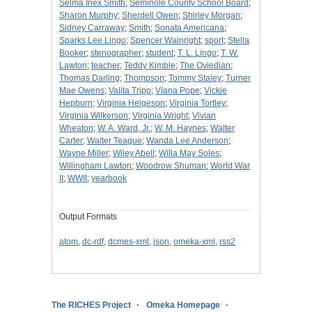
Selma Inex Smith
;
Seminole County School Board
;
Sharon Murphy
;
Sherdell Owen
;
Shirley Morgan
;
Sidney Carraway
;
Smith
;
Sonata Americana
;
Sparks Lee Lingo
;
Spencer Wainright
;
sport
;
Stella
Booker
;
stenographer
;
student
;
T. L. Lingo
;
T. W.
Lawton
;
teacher
;
Teddy Kimble
;
The Oviedian
;
Thomas Darling
;
Thompson
;
Tommy Staley
;
Turner
Mae Owens
;
Valita Tripp
;
Viana Pope
;
Vickie
Hepburn
;
Virginia Helgeson
;
Virginia Tortley
;
Virginia Wilkerson
;
Virginia Wright
;
Vivian
Wheaton
;
W. A. Ward, Jr.
;
W. M. Haynes
;
Walter
Carter
;
Walter Teague
;
Wanda Lee Anderson
;
Wayne Miller
;
Wiley Abell
;
Willa May Soles
;
Willingham Lawton
;
Woodrow Shuman
;
World War
II
;
WWII
;
yearbook
Output Formats
atom
,
dc-rdf
,
dcmes-xml
,
json
,
omeka-xml
,
rss2
The RICHES Project
Omeka Homepage