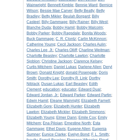
Wainwright
;
Bennett Kimble
;
Bennie Ward
;
Bernice
Wilson
;
Bessie Mae Carver
;
Betty Beatty
;
Betty
Bradley
;
Betty Mikler
;
Beulah Borgard
;
Billy
Casteel
;
Billy Gammage
;
Billy Rainer
;
Billy West
;
Blanche Duda
;
Bobby Hamil
;
Bobby Malcolm
;
Bobby Parker
;
Bobby Ragsdale
;
Bonita Woods
;
Buck Gammage
;
C. R. Clontz
;
Carlin McKinnon
;
Catherine Young
;
Cecil Jackson
;
Charles Aulin
;
Charles Lee, Jt.
;
Charles Olliff
;
Charline Weitman
;
Charlotte Beasley
;
Charlotte Lawton
;
Charlotte
Sjoblon
;
Christine Jackson
;
Clarence Kelsey
;
Curtis Mitchem
;
Daniel Lukas
;
Darlene Allen
;
Deryl
Brown
;
Donald Knight
;
donald Posengate
;
Doris
Smith
;
Dorothy Lee
;
Dorothy R. Link
;
Dorthy
Niblack
;
Dusan Lukas
;
Earl Beasley
;
Edith
Clement
;
education
;
educator
;
Edward Dual
;
Edward Jordan, Jr.
;
Edward Parker
;
Edward Partin
;
Edwin Hamil
;
Eleane Wainright
;
Elizabeth Farnell
;
Elizabeth Gore
;
Elizabeth Hunter
;
Elizabeth
Lawton
;
Elizabeth Mickler
;
Elizabeth Simmons
;
Elizabeth Young
;
Elmer Dann
;
Emile Cox
;
Emily
Mitchem
;
Ena Piloian
;
Ernestine North
;
Esta
Gammage
;
Ethel Davis
;
Eugene Allen
;
Eugenia
Sumner
;
Eunice Clarke
;
Evelyn Bond
;
F. L. Smith
;