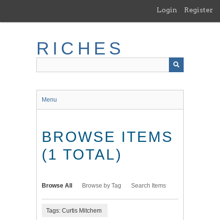
Skip
Login
Register
to
main
content
RICHES
Menu
BROWSE ITEMS
(1 TOTAL)
Browse All
Browse by Tag
Search Items
Tags: Curtis Mitchem