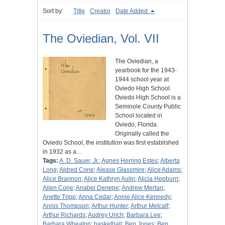
Sort by:
Title
Creator
Date Added
The Oviedian, Vol. VII
The Oviedian, a
yearbook for the 1943-
1944 school year at
Oviedo High School.
Oviedo High School is a
Seminole County Public
School located in
Oviedo, Florida.
Originally called the
Oviedo School, the institution was first established
in 1932 as a…
Tags:
A. D. Sauer, Jr.
;
Agnes Herring Estes
;
Alberta
Long
;
Aldred Cone
;
Alease Glassmire
;
Alice Adams
;
Alice Brannon
;
Alice Kathryn Aulin
;
Alicia Hepburn
;
Allen Cone
;
Anabel Denepe
;
Andrew Mertan
;
Anette Tripp
;
Anna Cedar
;
Annie Alice Kennedy
;
Annis Thompson
;
Arthur Hunter
;
Arthur Metcalf
;
Arthur Richards
;
Audrey Urich
;
Barbara Lee
;
Barbara Wheaton
;
basketball
;
Ben Jones
;
Ben