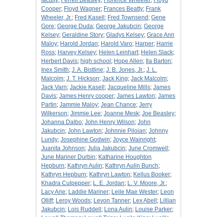
faculty
;
Ferrell Beasley
;
Florence Wheeler
;
Floyd
Cooper
;
Floyd Wagner
;
Frances Beatty
;
Frank
Wheeler, Jr.
;
Fred Kasell
;
Fred Townsend
;
Gene
Gore
;
George Duda
;
George Jakubcin
;
George
Kelsey
;
Geraldine Story
;
Gladys Kelsey
;
Grace Ann
Maloy
;
Harold Jordan
;
Harold Varo
;
Harper
;
Harrie
Ross
;
Harvey Kelsey
;
Helen Leinhart
;
Helen Slack
;
Herbert Davis
;
high school
;
Hope Allen
;
Ila Barton
;
Inex Smith
;
J. A. Bistline
;
J. B. Jones, Jr.
;
J. L.
Malcolm
;
J. T. Hickson
;
Jack King
;
Jack Malcolm
;
Jack Varn
;
Jackie Kasell
;
Jacqueline Mills
;
James
Davis
;
James Henry cooper
;
James Lawton
;
James
Partin
;
Jammie Maloy
;
Jean Chance
;
Jerry
Wilkerson
;
Jimmie Lee
;
Joanne Mesk
;
Joe Beasley
;
Johanna Dalbo
;
John Henry Wilson
;
John
Jakubcin
;
John Lawton
;
Johnnie Piloian
;
Johnny
Lundy
;
Josephine Godwin
;
Joyce Wainright
;
Juanita Johnson
;
Julia Jakubcin
;
June Cromwell
;
June Mariner Durbin
;
Katharine Houghton
Hepburn
;
Kathryn Aulin
;
Kathryn Aulin Bunch
;
Kathryn Hepburn
;
Kathryn Lawton
;
Kellus Booker
;
Khadra Culpepper
;
L. E. Jordan
;
L. V. Moore, Jr.
;
Lacy Arie
;
Laddie Mariner
;
Leile Mae Wester
;
Leon
Olliff
;
Leroy Woods
;
Levon Tanner
;
Lex Abell
;
Lillian
Jakubcin
;
Lois Ruddell
;
Lona Aulin
;
Louise Parker
;