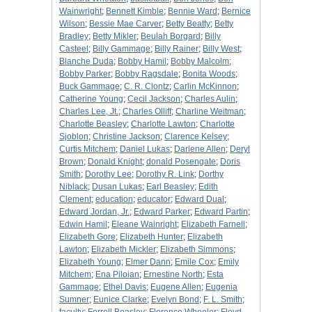
Wainwright
;
Bennett Kimble
;
Bennie Ward
;
Bernice
Wilson
;
Bessie Mae Carver
;
Betty Beatty
;
Betty
Bradley
;
Betty Mikler
;
Beulah Borgard
;
Billy
Casteel
;
Billy Gammage
;
Billy Rainer
;
Billy West
;
Blanche Duda
;
Bobby Hamil
;
Bobby Malcolm
;
Bobby Parker
;
Bobby Ragsdale
;
Bonita Woods
;
Buck Gammage
;
C. R. Clontz
;
Carlin McKinnon
;
Catherine Young
;
Cecil Jackson
;
Charles Aulin
;
Charles Lee, Jt.
;
Charles Olliff
;
Charline Weitman
;
Charlotte Beasley
;
Charlotte Lawton
;
Charlotte
Sjoblon
;
Christine Jackson
;
Clarence Kelsey
;
Curtis Mitchem
;
Daniel Lukas
;
Darlene Allen
;
Deryl
Brown
;
Donald Knight
;
donald Posengate
;
Doris
Smith
;
Dorothy Lee
;
Dorothy R. Link
;
Dorthy
Niblack
;
Dusan Lukas
;
Earl Beasley
;
Edith
Clement
;
education
;
educator
;
Edward Dual
;
Edward Jordan, Jr.
;
Edward Parker
;
Edward Partin
;
Edwin Hamil
;
Eleane Wainright
;
Elizabeth Farnell
;
Elizabeth Gore
;
Elizabeth Hunter
;
Elizabeth
Lawton
;
Elizabeth Mickler
;
Elizabeth Simmons
;
Elizabeth Young
;
Elmer Dann
;
Emile Cox
;
Emily
Mitchem
;
Ena Piloian
;
Ernestine North
;
Esta
Gammage
;
Ethel Davis
;
Eugene Allen
;
Eugenia
Sumner
;
Eunice Clarke
;
Evelyn Bond
;
F. L. Smith
;