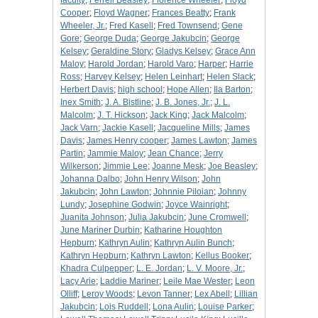
faculty
;
Ferrell Beasley
;
Florence Wheeler
;
Floyd
Cooper
;
Floyd Wagner
;
Frances Beatty
;
Frank
Wheeler, Jr.
;
Fred Kasell
;
Fred Townsend
;
Gene
Gore
;
George Duda
;
George Jakubcin
;
George
Kelsey
;
Geraldine Story
;
Gladys Kelsey
;
Grace Ann
Maloy
;
Harold Jordan
;
Harold Varo
;
Harper
;
Harrie
Ross
;
Harvey Kelsey
;
Helen Leinhart
;
Helen Slack
;
Herbert Davis
;
high school
;
Hope Allen
;
Ila Barton
;
Inex Smith
;
J. A. Bistline
;
J. B. Jones, Jr.
;
J. L.
Malcolm
;
J. T. Hickson
;
Jack King
;
Jack Malcolm
;
Jack Varn
;
Jackie Kasell
;
Jacqueline Mills
;
James
Davis
;
James Henry cooper
;
James Lawton
;
James
Partin
;
Jammie Maloy
;
Jean Chance
;
Jerry
Wilkerson
;
Jimmie Lee
;
Joanne Mesk
;
Joe Beasley
;
Johanna Dalbo
;
John Henry Wilson
;
John
Jakubcin
;
John Lawton
;
Johnnie Piloian
;
Johnny
Lundy
;
Josephine Godwin
;
Joyce Wainright
;
Juanita Johnson
;
Julia Jakubcin
;
June Cromwell
;
June Mariner Durbin
;
Katharine Houghton
Hepburn
;
Kathryn Aulin
;
Kathryn Aulin Bunch
;
Kathryn Hepburn
;
Kathryn Lawton
;
Kellus Booker
;
Khadra Culpepper
;
L. E. Jordan
;
L. V. Moore, Jr.
;
Lacy Arie
;
Laddie Mariner
;
Leile Mae Wester
;
Leon
Olliff
;
Leroy Woods
;
Levon Tanner
;
Lex Abell
;
Lillian
Jakubcin
;
Lois Ruddell
;
Lona Aulin
;
Louise Parker
;