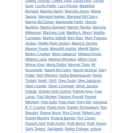
Lowell Thomas
;
Lowell Tripp
;
Lucila King
;
Lucille
Gore
;
Lucille Partin
;
Lucy Piloian
;
Madeline
Borgard
;
Maggie Harris
;
Malcolm Jones
;
Maple
Swope
;
Margaret Harper
;
Margaret McCulley
;
Margie McClellan
;
Marguerite Partin
;
Marian
Buoillon
;
Marion Borgard
;
Marion Stanko
;
Marjorie
Wilkerson
;
Marlowe Link
;
Martha A. Moon
;
Martha
Carraway
;
Martha Talbott
;
Mary Barr
;
Mary Frances
Jordan
;
Mattie Pearl Jordan
;
Maurice Jacobs
;
Maxine Young
;
Meredith Horton
;
Merritt Staley
;
Mickey Chalker
;
Milan Jakubcin
;
Mildred Dinda
;
Mildred Lane
;
Mildred Wheaton
;
Milton Gore
;
Minnie King
;
Mona Dalbo
;
Morgan Tripp
;
Mr.
Housewife
;
Naomi McCulley
;
Naomi McNeal
;
Nary
Potter
;
Nell Williams
;
Nellie Bedenbaugh
;
Nellie
Tindall
;
North
;
OHS
;
Olga Duda
;
Olga Jakubcin
;
Olive Lezette
;
Oliver Cromwell
;
Oliver Jacobs
;
Oviedo
;
Oviedo High School
;
Palmer Argo
;
Paul
Lukas
;
Paul Mickler
;
Pauline Prevatt
;
Pennie
Mitchem
;
Pete Aulin
;
Pete Hunt
;
Polly Mill
;
principal
;
R. F. Cooper
;
Ralph King
;
Rankin Shrewsbury
;
Ray
Beasley
;
Reese Moon
;
Rex Clonts
;
Robert Lee
;
Robert Murphy
;
Roland Barnes
;
Roy Clontz
;
Russell Junt
;
Ruth Austin
;
Ruth Berns
;
Ruth Young
;
Sally Tippen
;
Sanlando
;
Sarkie Poloian
;
school
;