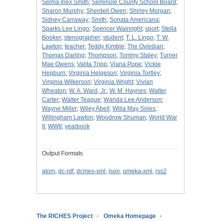
Selma Inex Smith
;
Seminole County School Board
;
Sharon Murphy
;
Sherdell Owen
;
Shirley Morgan
;
Sidney Carraway
;
Smith
;
Sonata Americana
;
Sparks Lee Lingo
;
Spencer Wainright
;
sport
;
Stella
Booker
;
stenographer
;
student
;
T. L. Lingo
;
T. W.
Lawton
;
teacher
;
Teddy Kimble
;
The Oviedian
;
Thomas Darling
;
Thompson
;
Tommy Staley
;
Turner
Mae Owens
;
Valita Tripp
;
Viana Pope
;
Vickie
Hepburn
;
Virginia Helgeson
;
Virginia Tortley
;
Virginia Wilkerson
;
Virginia Wright
;
Vivian
Wheaton
;
W. A. Ward, Jr.
;
W. M. Haynes
;
Walter
Carter
;
Walter Teague
;
Wanda Lee Anderson
;
Wayne Miller
;
Wiley Abell
;
Willa May Soles
;
Willingham Lawton
;
Woodrow Shuman
;
World War
II
;
WWII
;
yearbook
Output Formats
atom
,
dc-rdf
,
dcmes-xml
,
json
,
omeka-xml
,
rss2
The RICHES Project
Omeka Homepage