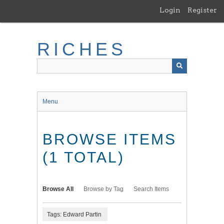
Skip
Login
Register
to
main
content
RICHES
Menu
BROWSE ITEMS
(1 TOTAL)
Browse All
Browse by Tag
Search Items
Tags: Edward Partin