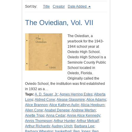
Sort by:
Title
Creator
Date Added
The Oviedian, Vol. VII
The Oviedian, a
yearbook for the 1943-
1944 school year at
Oviedo High School.
Oviedo High School is a
Seminole County Public
School located in
Oviedo, Florida.
Originally called the
Oviedo School, the institution was first established
in 1932 as a…
Tags:
A. D. Sauer, Jr.
;
Agnes Herring Estes
;
Alberta
Long
;
Aldred Cone
;
Alease Glassmire
;
Alice Adams
;
Alice Brannon
;
Alice Kathryn Aulin
;
Alicia Hepburn
;
Allen Cone
;
Anabel Denepe
;
Andrew Mertan
;
Anette Tripp
;
Anna Cedar
;
Annie Alice Kennedy
;
Annis Thompson
;
Arthur Hunter
;
Arthur Metcalf
;
Arthur Richards
;
Audrey Urich
;
Barbara Lee
;
Barbara Wheaton
;
basketball
;
Ben Jones
;
Ben