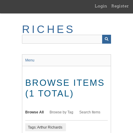
Skip
Login
Register
to
main
content
RICHES
Menu
BROWSE ITEMS
(1 TOTAL)
Browse All
Browse by Tag
Search Items
Tags: Arthur Richards