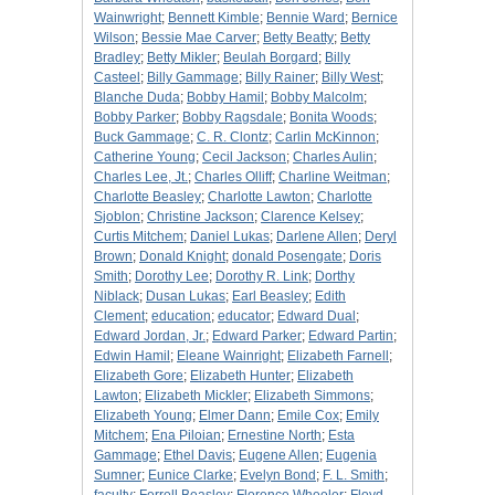
Wainwright
;
Bennett Kimble
;
Bennie Ward
;
Bernice
Wilson
;
Bessie Mae Carver
;
Betty Beatty
;
Betty
Bradley
;
Betty Mikler
;
Beulah Borgard
;
Billy
Casteel
;
Billy Gammage
;
Billy Rainer
;
Billy West
;
Blanche Duda
;
Bobby Hamil
;
Bobby Malcolm
;
Bobby Parker
;
Bobby Ragsdale
;
Bonita Woods
;
Buck Gammage
;
C. R. Clontz
;
Carlin McKinnon
;
Catherine Young
;
Cecil Jackson
;
Charles Aulin
;
Charles Lee, Jt.
;
Charles Olliff
;
Charline Weitman
;
Charlotte Beasley
;
Charlotte Lawton
;
Charlotte
Sjoblon
;
Christine Jackson
;
Clarence Kelsey
;
Curtis Mitchem
;
Daniel Lukas
;
Darlene Allen
;
Deryl
Brown
;
Donald Knight
;
donald Posengate
;
Doris
Smith
;
Dorothy Lee
;
Dorothy R. Link
;
Dorthy
Niblack
;
Dusan Lukas
;
Earl Beasley
;
Edith
Clement
;
education
;
educator
;
Edward Dual
;
Edward Jordan, Jr.
;
Edward Parker
;
Edward Partin
;
Edwin Hamil
;
Eleane Wainright
;
Elizabeth Farnell
;
Elizabeth Gore
;
Elizabeth Hunter
;
Elizabeth
Lawton
;
Elizabeth Mickler
;
Elizabeth Simmons
;
Elizabeth Young
;
Elmer Dann
;
Emile Cox
;
Emily
Mitchem
;
Ena Piloian
;
Ernestine North
;
Esta
Gammage
;
Ethel Davis
;
Eugene Allen
;
Eugenia
Sumner
;
Eunice Clarke
;
Evelyn Bond
;
F. L. Smith
;