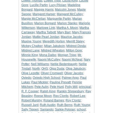
Lowell Thomas
;
Lowell Tripp
;
Lucila King
;
Lucille
Gore
;
Lucille Partin
;
Lucy Piloian
;
Madeline
Borgard
;
Maggie Harris
;
Malcolm Jones
;
Maple
Swope
;
Margaret Harper
;
Margaret McCulley
;
Margie McClellan
;
Marguerite Partin
;
Marian
Buoillon
;
Marion Borgard
;
Marion Stanko
;
Marjorie
Wilkerson
;
Marlowe Link
;
Martha A. Moon
;
Martha
Carraway
;
Martha Talbott
;
Mary Barr
;
Mary Frances
Jordan
;
Mattie Pearl Jordan
;
Maurice Jacobs
;
Maxine Young
;
Meredith Horton
;
Merritt Staley
;
Mickey Chalker
;
Milan Jakubcin
;
Mildred Dinda
;
Mildred Lane
;
Mildred Wheaton
;
Milton Gore
;
Minnie King
;
Mona Dalbo
;
Morgan Tripp
;
Mr.
Housewife
;
Naomi McCulley
;
Naomi McNeal
;
Nary
Potter
;
Nell Williams
;
Nellie Bedenbaugh
;
Nellie
Tindall
;
North
;
OHS
;
Olga Duda
;
Olga Jakubcin
;
Olive Lezette
;
Oliver Cromwell
;
Oliver Jacobs
;
Oviedo
;
Oviedo High School
;
Palmer Argo
;
Paul
Lukas
;
Paul Mickler
;
Pauline Prevatt
;
Pennie
Mitchem
;
Pete Aulin
;
Pete Hunt
;
Polly Mill
;
principal
;
R. F. Cooper
;
Ralph King
;
Rankin Shrewsbury
;
Ray
Beasley
;
Reese Moon
;
Rex Clonts
;
Robert Lee
;
Robert Murphy
;
Roland Barnes
;
Roy Clontz
;
Russell Junt
;
Ruth Austin
;
Ruth Berns
;
Ruth Young
;
Sally Tippen
;
Sanlando
;
Sarkie Poloian
;
school
;