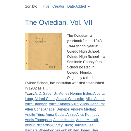
Sort by:
Title
Creator
Date Added
The Oviedian, Vol. VII
The Oviedian, a
yearbook for the 1943-
1944 school year at
Oviedo High School.
Oviedo High School is a
Seminole County Public
School located in
Oviedo, Florida.
Originally called the
Oviedo School, the institution was first established
in 1932 as a…
Tags:
A. D. Sauer, Jr.
;
Agnes Herring Estes
;
Alberta
Long
;
Aldred Cone
;
Alease Glassmire
;
Alice Adams
;
Alice Brannon
;
Alice Kathryn Aulin
;
Alicia Hepburn
;
Allen Cone
;
Anabel Denepe
;
Andrew Mertan
;
Anette Tripp
;
Anna Cedar
;
Annie Alice Kennedy
;
Annis Thompson
;
Arthur Hunter
;
Arthur Metcalf
;
Arthur Richards
;
Audrey Urich
;
Barbara Lee
;
Barbara Wheaton
;
basketball
;
Ben Jones
;
Ben