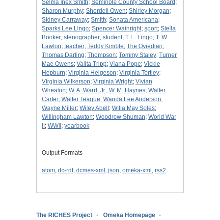
Selma Inex Smith
;
Seminole County School Board
;
Sharon Murphy
;
Sherdell Owen
;
Shirley Morgan
;
Sidney Carraway
;
Smith
;
Sonata Americana
;
Sparks Lee Lingo
;
Spencer Wainright
;
sport
;
Stella
Booker
;
stenographer
;
student
;
T. L. Lingo
;
T. W.
Lawton
;
teacher
;
Teddy Kimble
;
The Oviedian
;
Thomas Darling
;
Thompson
;
Tommy Staley
;
Turner
Mae Owens
;
Valita Tripp
;
Viana Pope
;
Vickie
Hepburn
;
Virginia Helgeson
;
Virginia Tortley
;
Virginia Wilkerson
;
Virginia Wright
;
Vivian
Wheaton
;
W. A. Ward, Jr.
;
W. M. Haynes
;
Walter
Carter
;
Walter Teague
;
Wanda Lee Anderson
;
Wayne Miller
;
Wiley Abell
;
Willa May Soles
;
Willingham Lawton
;
Woodrow Shuman
;
World War
II
;
WWII
;
yearbook
Output Formats
atom
,
dc-rdf
,
dcmes-xml
,
json
,
omeka-xml
,
rss2
The RICHES Project
Omeka Homepage