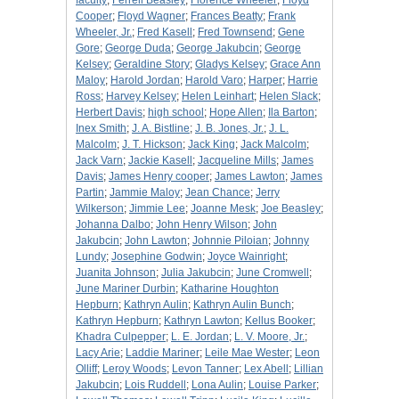
faculty
;
Ferrell Beasley
;
Florence Wheeler
;
Floyd
Cooper
;
Floyd Wagner
;
Frances Beatty
;
Frank
Wheeler, Jr.
;
Fred Kasell
;
Fred Townsend
;
Gene
Gore
;
George Duda
;
George Jakubcin
;
George
Kelsey
;
Geraldine Story
;
Gladys Kelsey
;
Grace Ann
Maloy
;
Harold Jordan
;
Harold Varo
;
Harper
;
Harrie
Ross
;
Harvey Kelsey
;
Helen Leinhart
;
Helen Slack
;
Herbert Davis
;
high school
;
Hope Allen
;
Ila Barton
;
Inex Smith
;
J. A. Bistline
;
J. B. Jones, Jr.
;
J. L.
Malcolm
;
J. T. Hickson
;
Jack King
;
Jack Malcolm
;
Jack Varn
;
Jackie Kasell
;
Jacqueline Mills
;
James
Davis
;
James Henry cooper
;
James Lawton
;
James
Partin
;
Jammie Maloy
;
Jean Chance
;
Jerry
Wilkerson
;
Jimmie Lee
;
Joanne Mesk
;
Joe Beasley
;
Johanna Dalbo
;
John Henry Wilson
;
John
Jakubcin
;
John Lawton
;
Johnnie Piloian
;
Johnny
Lundy
;
Josephine Godwin
;
Joyce Wainright
;
Juanita Johnson
;
Julia Jakubcin
;
June Cromwell
;
June Mariner Durbin
;
Katharine Houghton
Hepburn
;
Kathryn Aulin
;
Kathryn Aulin Bunch
;
Kathryn Hepburn
;
Kathryn Lawton
;
Kellus Booker
;
Khadra Culpepper
;
L. E. Jordan
;
L. V. Moore, Jr.
;
Lacy Arie
;
Laddie Mariner
;
Leile Mae Wester
;
Leon
Olliff
;
Leroy Woods
;
Levon Tanner
;
Lex Abell
;
Lillian
Jakubcin
;
Lois Ruddell
;
Lona Aulin
;
Louise Parker
;