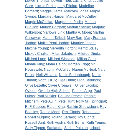
Lowell Thomas
;
Lowell Tripp
;
Lucila King
;
Lucille
Gore
;
Lucille Partin
;
Lucy Piloian
;
Madeline
Borgard
;
Maggie Harris
;
Malcolm Jones
;
Maple
Swope
;
Margaret Harper
;
Margaret McCulley
;
Margie McClellan
;
Marguerite Partin
;
Marian
Buoillon
;
Marion Borgard
;
Marion Stanko
;
Marjorie
Wilkerson
;
Marlowe Link
;
Martha A. Moon
;
Martha
Carraway
;
Martha Talbott
;
Mary Barr
;
Mary Frances
Jordan
;
Mattie Pearl Jordan
;
Maurice Jacobs
;
Maxine Young
;
Meredith Horton
;
Merritt Staley
;
Mickey Chalker
;
Milan Jakubcin
;
Mildred Dinda
;
Mildred Lane
;
Mildred Wheaton
;
Milton Gore
;
Minnie King
;
Mona Dalbo
;
Morgan Tripp
;
Mr.
Housewife
;
Naomi McCulley
;
Naomi McNeal
;
Nary
Potter
;
Nell Williams
;
Nellie Bedenbaugh
;
Nellie
Tindall
;
North
;
OHS
;
Olga Duda
;
Olga Jakubcin
;
Olive Lezette
;
Oliver Cromwell
;
Oliver Jacobs
;
Oviedo
;
Oviedo High School
;
Palmer Argo
;
Paul
Lukas
;
Paul Mickler
;
Pauline Prevatt
;
Pennie
Mitchem
;
Pete Aulin
;
Pete Hunt
;
Polly Mill
;
principal
;
R. F. Cooper
;
Ralph King
;
Rankin Shrewsbury
;
Ray
Beasley
;
Reese Moon
;
Rex Clonts
;
Robert Lee
;
Robert Murphy
;
Roland Barnes
;
Roy Clontz
;
Russell Junt
;
Ruth Austin
;
Ruth Berns
;
Ruth Young
;
Sally Tippen
;
Sanlando
;
Sarkie Poloian
;
school
;