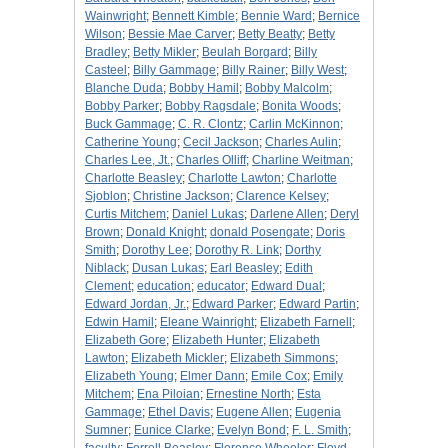
Wainwright
;
Bennett Kimble
;
Bennie Ward
;
Bernice
Wilson
;
Bessie Mae Carver
;
Betty Beatty
;
Betty
Bradley
;
Betty Mikler
;
Beulah Borgard
;
Billy
Casteel
;
Billy Gammage
;
Billy Rainer
;
Billy West
;
Blanche Duda
;
Bobby Hamil
;
Bobby Malcolm
;
Bobby Parker
;
Bobby Ragsdale
;
Bonita Woods
;
Buck Gammage
;
C. R. Clontz
;
Carlin McKinnon
;
Catherine Young
;
Cecil Jackson
;
Charles Aulin
;
Charles Lee, Jt.
;
Charles Olliff
;
Charline Weitman
;
Charlotte Beasley
;
Charlotte Lawton
;
Charlotte
Sjoblon
;
Christine Jackson
;
Clarence Kelsey
;
Curtis Mitchem
;
Daniel Lukas
;
Darlene Allen
;
Deryl
Brown
;
Donald Knight
;
donald Posengate
;
Doris
Smith
;
Dorothy Lee
;
Dorothy R. Link
;
Dorthy
Niblack
;
Dusan Lukas
;
Earl Beasley
;
Edith
Clement
;
education
;
educator
;
Edward Dual
;
Edward Jordan, Jr.
;
Edward Parker
;
Edward Partin
;
Edwin Hamil
;
Eleane Wainright
;
Elizabeth Farnell
;
Elizabeth Gore
;
Elizabeth Hunter
;
Elizabeth
Lawton
;
Elizabeth Mickler
;
Elizabeth Simmons
;
Elizabeth Young
;
Elmer Dann
;
Emile Cox
;
Emily
Mitchem
;
Ena Piloian
;
Ernestine North
;
Esta
Gammage
;
Ethel Davis
;
Eugene Allen
;
Eugenia
Sumner
;
Eunice Clarke
;
Evelyn Bond
;
F. L. Smith
;