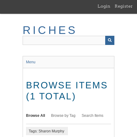
Skip
Login
Register
to
main
content
RICHES
Menu
BROWSE ITEMS
(1 TOTAL)
Browse All
Browse by Tag
Search Items
Tags: Sharon Murphy