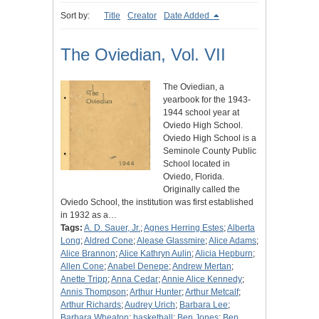
Sort by:
Title
Creator
Date Added
The Oviedian, Vol. VII
The Oviedian, a
yearbook for the 1943-
1944 school year at
Oviedo High School.
Oviedo High School is a
Seminole County Public
School located in
Oviedo, Florida.
Originally called the
Oviedo School, the institution was first established
in 1932 as a…
Tags:
A. D. Sauer, Jr.
;
Agnes Herring Estes
;
Alberta
Long
;
Aldred Cone
;
Alease Glassmire
;
Alice Adams
;
Alice Brannon
;
Alice Kathryn Aulin
;
Alicia Hepburn
;
Allen Cone
;
Anabel Denepe
;
Andrew Mertan
;
Anette Tripp
;
Anna Cedar
;
Annie Alice Kennedy
;
Annis Thompson
;
Arthur Hunter
;
Arthur Metcalf
;
Arthur Richards
;
Audrey Urich
;
Barbara Lee
;
Barbara Wheaton
;
basketball
;
Ben Jones
;
Ben