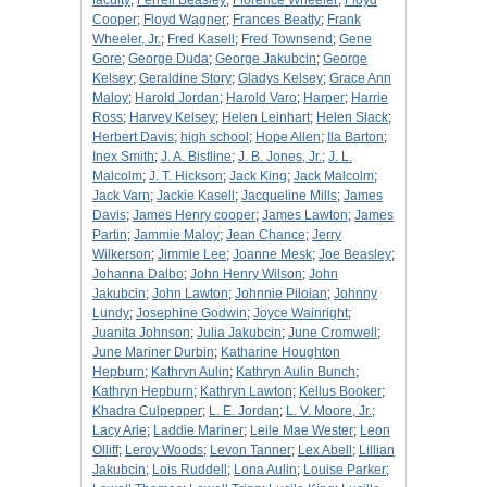
faculty
;
Ferrell Beasley
;
Florence Wheeler
;
Floyd
Cooper
;
Floyd Wagner
;
Frances Beatty
;
Frank
Wheeler, Jr.
;
Fred Kasell
;
Fred Townsend
;
Gene
Gore
;
George Duda
;
George Jakubcin
;
George
Kelsey
;
Geraldine Story
;
Gladys Kelsey
;
Grace Ann
Maloy
;
Harold Jordan
;
Harold Varo
;
Harper
;
Harrie
Ross
;
Harvey Kelsey
;
Helen Leinhart
;
Helen Slack
;
Herbert Davis
;
high school
;
Hope Allen
;
Ila Barton
;
Inex Smith
;
J. A. Bistline
;
J. B. Jones, Jr.
;
J. L.
Malcolm
;
J. T. Hickson
;
Jack King
;
Jack Malcolm
;
Jack Varn
;
Jackie Kasell
;
Jacqueline Mills
;
James
Davis
;
James Henry cooper
;
James Lawton
;
James
Partin
;
Jammie Maloy
;
Jean Chance
;
Jerry
Wilkerson
;
Jimmie Lee
;
Joanne Mesk
;
Joe Beasley
;
Johanna Dalbo
;
John Henry Wilson
;
John
Jakubcin
;
John Lawton
;
Johnnie Piloian
;
Johnny
Lundy
;
Josephine Godwin
;
Joyce Wainright
;
Juanita Johnson
;
Julia Jakubcin
;
June Cromwell
;
June Mariner Durbin
;
Katharine Houghton
Hepburn
;
Kathryn Aulin
;
Kathryn Aulin Bunch
;
Kathryn Hepburn
;
Kathryn Lawton
;
Kellus Booker
;
Khadra Culpepper
;
L. E. Jordan
;
L. V. Moore, Jr.
;
Lacy Arie
;
Laddie Mariner
;
Leile Mae Wester
;
Leon
Olliff
;
Leroy Woods
;
Levon Tanner
;
Lex Abell
;
Lillian
Jakubcin
;
Lois Ruddell
;
Lona Aulin
;
Louise Parker
;