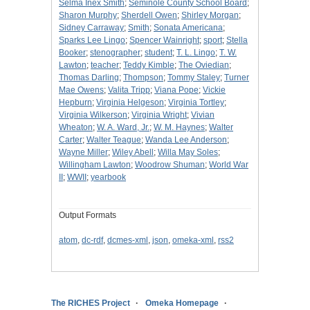
Selma Inex Smith
;
Seminole County School Board
;
Sharon Murphy
;
Sherdell Owen
;
Shirley Morgan
;
Sidney Carraway
;
Smith
;
Sonata Americana
;
Sparks Lee Lingo
;
Spencer Wainright
;
sport
;
Stella
Booker
;
stenographer
;
student
;
T. L. Lingo
;
T. W.
Lawton
;
teacher
;
Teddy Kimble
;
The Oviedian
;
Thomas Darling
;
Thompson
;
Tommy Staley
;
Turner
Mae Owens
;
Valita Tripp
;
Viana Pope
;
Vickie
Hepburn
;
Virginia Helgeson
;
Virginia Tortley
;
Virginia Wilkerson
;
Virginia Wright
;
Vivian
Wheaton
;
W. A. Ward, Jr.
;
W. M. Haynes
;
Walter
Carter
;
Walter Teague
;
Wanda Lee Anderson
;
Wayne Miller
;
Wiley Abell
;
Willa May Soles
;
Willingham Lawton
;
Woodrow Shuman
;
World War
II
;
WWII
;
yearbook
Output Formats
atom
,
dc-rdf
,
dcmes-xml
,
json
,
omeka-xml
,
rss2
The RICHES Project
Omeka Homepage