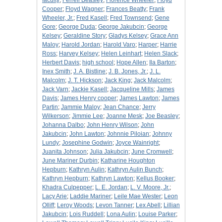
faculty
;
Ferrell Beasley
;
Florence Wheeler
;
Floyd
Cooper
;
Floyd Wagner
;
Frances Beatty
;
Frank
Wheeler, Jr.
;
Fred Kasell
;
Fred Townsend
;
Gene
Gore
;
George Duda
;
George Jakubcin
;
George
Kelsey
;
Geraldine Story
;
Gladys Kelsey
;
Grace Ann
Maloy
;
Harold Jordan
;
Harold Varo
;
Harper
;
Harrie
Ross
;
Harvey Kelsey
;
Helen Leinhart
;
Helen Slack
;
Herbert Davis
;
high school
;
Hope Allen
;
Ila Barton
;
Inex Smith
;
J. A. Bistline
;
J. B. Jones, Jr.
;
J. L.
Malcolm
;
J. T. Hickson
;
Jack King
;
Jack Malcolm
;
Jack Varn
;
Jackie Kasell
;
Jacqueline Mills
;
James
Davis
;
James Henry cooper
;
James Lawton
;
James
Partin
;
Jammie Maloy
;
Jean Chance
;
Jerry
Wilkerson
;
Jimmie Lee
;
Joanne Mesk
;
Joe Beasley
;
Johanna Dalbo
;
John Henry Wilson
;
John
Jakubcin
;
John Lawton
;
Johnnie Piloian
;
Johnny
Lundy
;
Josephine Godwin
;
Joyce Wainright
;
Juanita Johnson
;
Julia Jakubcin
;
June Cromwell
;
June Mariner Durbin
;
Katharine Houghton
Hepburn
;
Kathryn Aulin
;
Kathryn Aulin Bunch
;
Kathryn Hepburn
;
Kathryn Lawton
;
Kellus Booker
;
Khadra Culpepper
;
L. E. Jordan
;
L. V. Moore, Jr.
;
Lacy Arie
;
Laddie Mariner
;
Leile Mae Wester
;
Leon
Olliff
;
Leroy Woods
;
Levon Tanner
;
Lex Abell
;
Lillian
Jakubcin
;
Lois Ruddell
;
Lona Aulin
;
Louise Parker
;