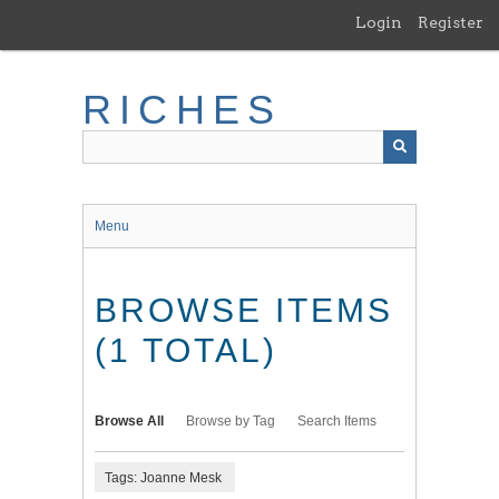
Skip
Login
Register
to
main
content
RICHES
Menu
BROWSE ITEMS
(1 TOTAL)
Browse All
Browse by Tag
Search Items
Tags: Joanne Mesk