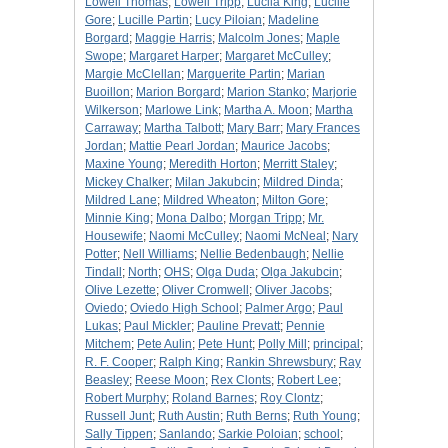
Lowell Thomas
;
Lowell Tripp
;
Lucila King
;
Lucille
Gore
;
Lucille Partin
;
Lucy Piloian
;
Madeline
Borgard
;
Maggie Harris
;
Malcolm Jones
;
Maple
Swope
;
Margaret Harper
;
Margaret McCulley
;
Margie McClellan
;
Marguerite Partin
;
Marian
Buoillon
;
Marion Borgard
;
Marion Stanko
;
Marjorie
Wilkerson
;
Marlowe Link
;
Martha A. Moon
;
Martha
Carraway
;
Martha Talbott
;
Mary Barr
;
Mary Frances
Jordan
;
Mattie Pearl Jordan
;
Maurice Jacobs
;
Maxine Young
;
Meredith Horton
;
Merritt Staley
;
Mickey Chalker
;
Milan Jakubcin
;
Mildred Dinda
;
Mildred Lane
;
Mildred Wheaton
;
Milton Gore
;
Minnie King
;
Mona Dalbo
;
Morgan Tripp
;
Mr.
Housewife
;
Naomi McCulley
;
Naomi McNeal
;
Nary
Potter
;
Nell Williams
;
Nellie Bedenbaugh
;
Nellie
Tindall
;
North
;
OHS
;
Olga Duda
;
Olga Jakubcin
;
Olive Lezette
;
Oliver Cromwell
;
Oliver Jacobs
;
Oviedo
;
Oviedo High School
;
Palmer Argo
;
Paul
Lukas
;
Paul Mickler
;
Pauline Prevatt
;
Pennie
Mitchem
;
Pete Aulin
;
Pete Hunt
;
Polly Mill
;
principal
;
R. F. Cooper
;
Ralph King
;
Rankin Shrewsbury
;
Ray
Beasley
;
Reese Moon
;
Rex Clonts
;
Robert Lee
;
Robert Murphy
;
Roland Barnes
;
Roy Clontz
;
Russell Junt
;
Ruth Austin
;
Ruth Berns
;
Ruth Young
;
Sally Tippen
;
Sanlando
;
Sarkie Poloian
;
school
;