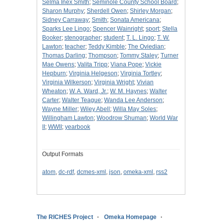
Selma Inex Smith
;
Seminole County School Board
;
Sharon Murphy
;
Sherdell Owen
;
Shirley Morgan
;
Sidney Carraway
;
Smith
;
Sonata Americana
;
Sparks Lee Lingo
;
Spencer Wainright
;
sport
;
Stella
Booker
;
stenographer
;
student
;
T. L. Lingo
;
T. W.
Lawton
;
teacher
;
Teddy Kimble
;
The Oviedian
;
Thomas Darling
;
Thompson
;
Tommy Staley
;
Turner
Mae Owens
;
Valita Tripp
;
Viana Pope
;
Vickie
Hepburn
;
Virginia Helgeson
;
Virginia Tortley
;
Virginia Wilkerson
;
Virginia Wright
;
Vivian
Wheaton
;
W. A. Ward, Jr.
;
W. M. Haynes
;
Walter
Carter
;
Walter Teague
;
Wanda Lee Anderson
;
Wayne Miller
;
Wiley Abell
;
Willa May Soles
;
Willingham Lawton
;
Woodrow Shuman
;
World War
II
;
WWII
;
yearbook
Output Formats
atom
,
dc-rdf
,
dcmes-xml
,
json
,
omeka-xml
,
rss2
The RICHES Project
Omeka Homepage