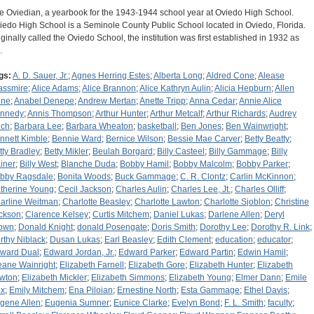
e Oviedian, a yearbook for the 1943-1944 school year at Oviedo High School.
iedo High School is a Seminole County Public School located in Oviedo, Florida.
iginally called the Oviedo School, the institution was first established in 1932 as
…
gs:
A. D. Sauer, Jr.
;
Agnes Herring Estes
;
Alberta Long
;
Aldred Cone
;
Alease
assmire
;
Alice Adams
;
Alice Brannon
;
Alice Kathryn Aulin
;
Alicia Hepburn
;
Allen
ne
;
Anabel Denepe
;
Andrew Mertan
;
Anette Tripp
;
Anna Cedar
;
Annie Alice
nnedy
;
Annis Thompson
;
Arthur Hunter
;
Arthur Metcalf
;
Arthur Richards
;
Audrey
ich
;
Barbara Lee
;
Barbara Wheaton
;
basketball
;
Ben Jones
;
Ben Wainwright
;
nnett Kimble
;
Bennie Ward
;
Bernice Wilson
;
Bessie Mae Carver
;
Betty Beatty
;
tty Bradley
;
Betty Mikler
;
Beulah Borgard
;
Billy Casteel
;
Billy Gammage
;
Billy
iner
;
Billy West
;
Blanche Duda
;
Bobby Hamil
;
Bobby Malcolm
;
Bobby Parker
;
bby Ragsdale
;
Bonita Woods
;
Buck Gammage
;
C. R. Clontz
;
Carlin McKinnon
;
therine Young
;
Cecil Jackson
;
Charles Aulin
;
Charles Lee, Jt.
;
Charles Olliff
;
arline Weitman
;
Charlotte Beasley
;
Charlotte Lawton
;
Charlotte Sjoblon
;
Christine
ckson
;
Clarence Kelsey
;
Curtis Mitchem
;
Daniel Lukas
;
Darlene Allen
;
Deryl
own
;
Donald Knight
;
donald Posengate
;
Doris Smith
;
Dorothy Lee
;
Dorothy R. Link
;
rthy Niblack
;
Dusan Lukas
;
Earl Beasley
;
Edith Clement
;
education
;
educator
;
ward Dual
;
Edward Jordan, Jr.
;
Edward Parker
;
Edward Partin
;
Edwin Hamil
;
eane Wainright
;
Elizabeth Farnell
;
Elizabeth Gore
;
Elizabeth Hunter
;
Elizabeth
wton
;
Elizabeth Mickler
;
Elizabeth Simmons
;
Elizabeth Young
;
Elmer Dann
;
Emile
x
;
Emily Mitchem
;
Ena Piloian
;
Ernestine North
;
Esta Gammage
;
Ethel Davis
;
gene Allen
;
Eugenia Sumner
;
Eunice Clarke
;
Evelyn Bond
;
F. L. Smith
;
faculty
;