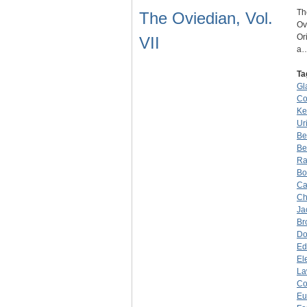
Th
The Oviedian, Vol.
Ov
Or
VII
a
Ta
Gl
Co
Ke
Ur
Be
Be
Ra
Bo
Ca
Ch
Ja
Br
Do
Ed
El
La
Co
Eu