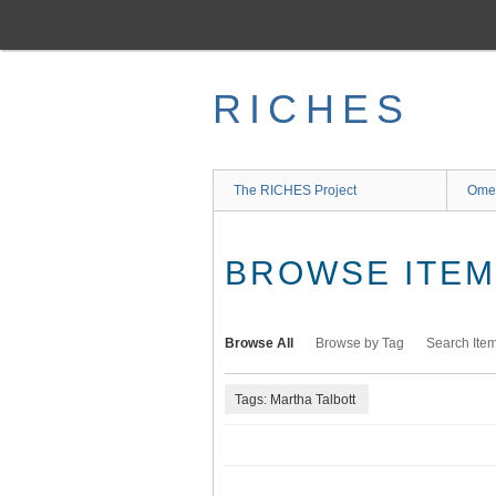
Skip
to
main
content
RICHES
The RICHES Project
Ome
BROWSE ITEMS
Browse All
Browse by Tag
Search Ite
Tags: Martha Talbott