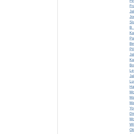
Fe
Fr
Ja
Jo
Sl
B. 
Ka
Pa
Be
Pi
Ja
Ka
Bo
Le
Ja
Lu
Ha
Mc
Ma
Ma
Yo
Di
Mo
Wi
Ol