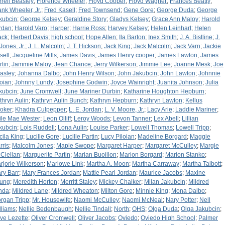
rrell Beasley
;
Florence Wheeler
;
Floyd Cooper
;
Floyd Wagner
;
Frances Beatty
;
ank Wheeler, Jr.
;
Fred Kasell
;
Fred Townsend
;
Gene Gore
;
George Duda
;
George
kubcin
;
George Kelsey
;
Geraldine Story
;
Gladys Kelsey
;
Grace Ann Maloy
;
Harold
rdan
;
Harold Varo
;
Harper
;
Harrie Ross
;
Harvey Kelsey
;
Helen Leinhart
;
Helen
ack
;
Herbert Davis
;
high school
;
Hope Allen
;
Ila Barton
;
Inex Smith
;
J. A. Bistline
;
J.
Jones, Jr.
;
J. L. Malcolm
;
J. T. Hickson
;
Jack King
;
Jack Malcolm
;
Jack Varn
;
Jackie
sell
;
Jacqueline Mills
;
James Davis
;
James Henry cooper
;
James Lawton
;
James
rtin
;
Jammie Maloy
;
Jean Chance
;
Jerry Wilkerson
;
Jimmie Lee
;
Joanne Mesk
;
Joe
asley
;
Johanna Dalbo
;
John Henry Wilson
;
John Jakubcin
;
John Lawton
;
Johnnie
loian
;
Johnny Lundy
;
Josephine Godwin
;
Joyce Wainright
;
Juanita Johnson
;
Julia
kubcin
;
June Cromwell
;
June Mariner Durbin
;
Katharine Houghton Hepburn
;
thryn Aulin
;
Kathryn Aulin Bunch
;
Kathryn Hepburn
;
Kathryn Lawton
;
Kellus
oker
;
Khadra Culpepper
;
L. E. Jordan
;
L. V. Moore, Jr.
;
Lacy Arie
;
Laddie Mariner
;
ile Mae Wester
;
Leon Olliff
;
Leroy Woods
;
Levon Tanner
;
Lex Abell
;
Lillian
kubcin
;
Lois Ruddell
;
Lona Aulin
;
Louise Parker
;
Lowell Thomas
;
Lowell Tripp
;
cila King
;
Lucille Gore
;
Lucille Partin
;
Lucy Piloian
;
Madeline Borgard
;
Maggie
rris
;
Malcolm Jones
;
Maple Swope
;
Margaret Harper
;
Margaret McCulley
;
Margie
Clellan
;
Marguerite Partin
;
Marian Buoillon
;
Marion Borgard
;
Marion Stanko
;
rjorie Wilkerson
;
Marlowe Link
;
Martha A. Moon
;
Martha Carraway
;
Martha Talbott
;
ry Barr
;
Mary Frances Jordan
;
Mattie Pearl Jordan
;
Maurice Jacobs
;
Maxine
ung
;
Meredith Horton
;
Merritt Staley
;
Mickey Chalker
;
Milan Jakubcin
;
Mildred
nda
;
Mildred Lane
;
Mildred Wheaton
;
Milton Gore
;
Minnie King
;
Mona Dalbo
;
rgan Tripp
;
Mr. Housewife
;
Naomi McCulley
;
Naomi McNeal
;
Nary Potter
;
Nell
lliams
;
Nellie Bedenbaugh
;
Nellie Tindall
;
North
;
OHS
;
Olga Duda
;
Olga Jakubcin
;
ive Lezette
;
Oliver Cromwell
;
Oliver Jacobs
;
Oviedo
;
Oviedo High School
;
Palmer