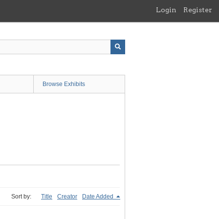
Login
Register
Browse Exhibits
Sort by:
Title
Creator
Date Added