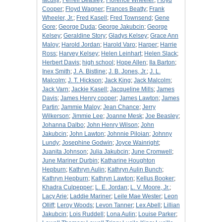
faculty
;
Ferrell Beasley
;
Florence Wheeler
;
Floyd
Cooper
;
Floyd Wagner
;
Frances Beatty
;
Frank
Wheeler, Jr.
;
Fred Kasell
;
Fred Townsend
;
Gene
Gore
;
George Duda
;
George Jakubcin
;
George
Kelsey
;
Geraldine Story
;
Gladys Kelsey
;
Grace Ann
Maloy
;
Harold Jordan
;
Harold Varo
;
Harper
;
Harrie
Ross
;
Harvey Kelsey
;
Helen Leinhart
;
Helen Slack
;
Herbert Davis
;
high school
;
Hope Allen
;
Ila Barton
;
Inex Smith
;
J. A. Bistline
;
J. B. Jones, Jr.
;
J. L.
Malcolm
;
J. T. Hickson
;
Jack King
;
Jack Malcolm
;
Jack Varn
;
Jackie Kasell
;
Jacqueline Mills
;
James
Davis
;
James Henry cooper
;
James Lawton
;
James
Partin
;
Jammie Maloy
;
Jean Chance
;
Jerry
Wilkerson
;
Jimmie Lee
;
Joanne Mesk
;
Joe Beasley
;
Johanna Dalbo
;
John Henry Wilson
;
John
Jakubcin
;
John Lawton
;
Johnnie Piloian
;
Johnny
Lundy
;
Josephine Godwin
;
Joyce Wainright
;
Juanita Johnson
;
Julia Jakubcin
;
June Cromwell
;
June Mariner Durbin
;
Katharine Houghton
Hepburn
;
Kathryn Aulin
;
Kathryn Aulin Bunch
;
Kathryn Hepburn
;
Kathryn Lawton
;
Kellus Booker
;
Khadra Culpepper
;
L. E. Jordan
;
L. V. Moore, Jr.
;
Lacy Arie
;
Laddie Mariner
;
Leile Mae Wester
;
Leon
Olliff
;
Leroy Woods
;
Levon Tanner
;
Lex Abell
;
Lillian
Jakubcin
;
Lois Ruddell
;
Lona Aulin
;
Louise Parker
;