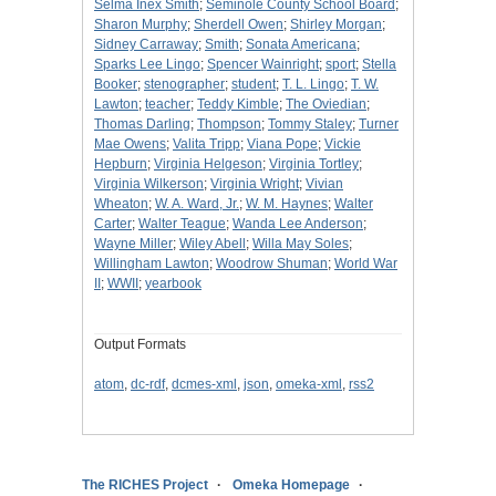
Selma Inex Smith
;
Seminole County School Board
;
Sharon Murphy
;
Sherdell Owen
;
Shirley Morgan
;
Sidney Carraway
;
Smith
;
Sonata Americana
;
Sparks Lee Lingo
;
Spencer Wainright
;
sport
;
Stella
Booker
;
stenographer
;
student
;
T. L. Lingo
;
T. W.
Lawton
;
teacher
;
Teddy Kimble
;
The Oviedian
;
Thomas Darling
;
Thompson
;
Tommy Staley
;
Turner
Mae Owens
;
Valita Tripp
;
Viana Pope
;
Vickie
Hepburn
;
Virginia Helgeson
;
Virginia Tortley
;
Virginia Wilkerson
;
Virginia Wright
;
Vivian
Wheaton
;
W. A. Ward, Jr.
;
W. M. Haynes
;
Walter
Carter
;
Walter Teague
;
Wanda Lee Anderson
;
Wayne Miller
;
Wiley Abell
;
Willa May Soles
;
Willingham Lawton
;
Woodrow Shuman
;
World War
II
;
WWII
;
yearbook
Output Formats
atom
,
dc-rdf
,
dcmes-xml
,
json
,
omeka-xml
,
rss2
The RICHES Project
Omeka Homepage