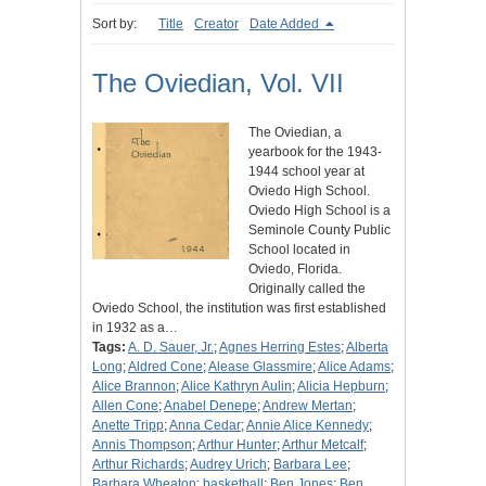
Sort by:
Title
Creator
Date Added
The Oviedian, Vol. VII
The Oviedian, a
yearbook for the 1943-
1944 school year at
Oviedo High School.
Oviedo High School is a
Seminole County Public
School located in
Oviedo, Florida.
Originally called the
Oviedo School, the institution was first established
in 1932 as a…
Tags:
A. D. Sauer, Jr.
;
Agnes Herring Estes
;
Alberta
Long
;
Aldred Cone
;
Alease Glassmire
;
Alice Adams
;
Alice Brannon
;
Alice Kathryn Aulin
;
Alicia Hepburn
;
Allen Cone
;
Anabel Denepe
;
Andrew Mertan
;
Anette Tripp
;
Anna Cedar
;
Annie Alice Kennedy
;
Annis Thompson
;
Arthur Hunter
;
Arthur Metcalf
;
Arthur Richards
;
Audrey Urich
;
Barbara Lee
;
Barbara Wheaton
;
basketball
;
Ben Jones
;
Ben