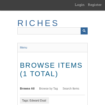
Skip
Login
Register
to
main
content
RICHES
Menu
BROWSE ITEMS
(1 TOTAL)
Browse All
Browse by Tag
Search Items
Tags: Edward Dual