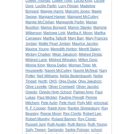
Lowell Thomas
;
Lowell Tripp
;
Lucila King
;
Lucille
Gore
;
Lucille Partin
;
Lucy Piloian
;
Madeline
Borgard
;
Maggie Harris
;
Malcolm Jones
;
Maple
Swope
;
Margaret Harper
;
Margaret McCulley
;
Margie McClellan
;
Marguerite Partin
;
Marian
Buoillon
;
Marion Borgard
;
Marion Stanko
;
Marjorie
Wilkerson
;
Marlowe Link
;
Martha A. Moon
;
Martha
Carraway
;
Martha Talbott
;
Mary Barr
;
Mary Frances
Jordan
;
Mattie Pearl Jordan
;
Maurice Jacobs
;
Maxine Young
;
Meredith Horton
;
Merritt Staley
;
Mickey Chalker
;
Milan Jakubcin
;
Mildred Dinda
;
Mildred Lane
;
Mildred Wheaton
;
Milton Gore
;
Minnie King
;
Mona Dalbo
;
Morgan Tripp
;
Mr.
Housewife
;
Naomi McCulley
;
Naomi McNeal
;
Nary
Potter
;
Nell Williams
;
Nellie Bedenbaugh
;
Nellie
Tindall
;
North
;
OHS
;
Olga Duda
;
Olga Jakubcin
;
Olive Lezette
;
Oliver Cromwell
;
Oliver Jacobs
;
Oviedo
;
Oviedo High School
;
Palmer Argo
;
Paul
Lukas
;
Paul Mickler
;
Pauline Prevatt
;
Pennie
Mitchem
;
Pete Aulin
;
Pete Hunt
;
Polly Mill
;
principal
;
R. F. Cooper
;
Ralph King
;
Rankin Shrewsbury
;
Ray
Beasley
;
Reese Moon
;
Rex Clonts
;
Robert Lee
;
Robert Murphy
;
Roland Barnes
;
Roy Clontz
;
Russell Junt
;
Ruth Austin
;
Ruth Berns
;
Ruth Young
;
Sally Tippen
;
Sanlando
;
Sarkie Poloian
;
school
;