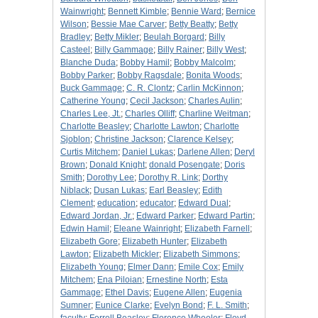
Wainwright
;
Bennett Kimble
;
Bennie Ward
;
Bernice
Wilson
;
Bessie Mae Carver
;
Betty Beatty
;
Betty
Bradley
;
Betty Mikler
;
Beulah Borgard
;
Billy
Casteel
;
Billy Gammage
;
Billy Rainer
;
Billy West
;
Blanche Duda
;
Bobby Hamil
;
Bobby Malcolm
;
Bobby Parker
;
Bobby Ragsdale
;
Bonita Woods
;
Buck Gammage
;
C. R. Clontz
;
Carlin McKinnon
;
Catherine Young
;
Cecil Jackson
;
Charles Aulin
;
Charles Lee, Jt.
;
Charles Olliff
;
Charline Weitman
;
Charlotte Beasley
;
Charlotte Lawton
;
Charlotte
Sjoblon
;
Christine Jackson
;
Clarence Kelsey
;
Curtis Mitchem
;
Daniel Lukas
;
Darlene Allen
;
Deryl
Brown
;
Donald Knight
;
donald Posengate
;
Doris
Smith
;
Dorothy Lee
;
Dorothy R. Link
;
Dorthy
Niblack
;
Dusan Lukas
;
Earl Beasley
;
Edith
Clement
;
education
;
educator
;
Edward Dual
;
Edward Jordan, Jr.
;
Edward Parker
;
Edward Partin
;
Edwin Hamil
;
Eleane Wainright
;
Elizabeth Farnell
;
Elizabeth Gore
;
Elizabeth Hunter
;
Elizabeth
Lawton
;
Elizabeth Mickler
;
Elizabeth Simmons
;
Elizabeth Young
;
Elmer Dann
;
Emile Cox
;
Emily
Mitchem
;
Ena Piloian
;
Ernestine North
;
Esta
Gammage
;
Ethel Davis
;
Eugene Allen
;
Eugenia
Sumner
;
Eunice Clarke
;
Evelyn Bond
;
F. L. Smith
;