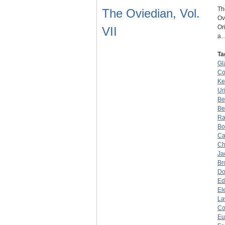
Th
The Oviedian, Vol.
Ov
Or
VII
a
Ta
Gl
Co
Ke
Ur
Be
Be
Ra
Bo
Ca
Ch
Ja
Br
Do
Ed
El
La
Co
Eu