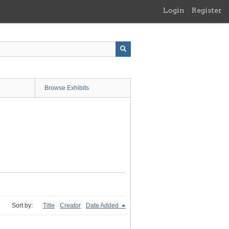
Login
Register
Browse Exhibits
Sort by:
Title
Creator
Date Added