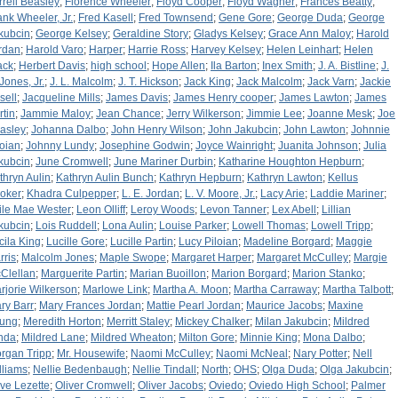
rrell Beasley
;
Florence Wheeler
;
Floyd Cooper
;
Floyd Wagner
;
Frances Beatty
;
ank Wheeler, Jr.
;
Fred Kasell
;
Fred Townsend
;
Gene Gore
;
George Duda
;
George
kubcin
;
George Kelsey
;
Geraldine Story
;
Gladys Kelsey
;
Grace Ann Maloy
;
Harold
rdan
;
Harold Varo
;
Harper
;
Harrie Ross
;
Harvey Kelsey
;
Helen Leinhart
;
Helen
ack
;
Herbert Davis
;
high school
;
Hope Allen
;
Ila Barton
;
Inex Smith
;
J. A. Bistline
;
J.
Jones, Jr.
;
J. L. Malcolm
;
J. T. Hickson
;
Jack King
;
Jack Malcolm
;
Jack Varn
;
Jackie
sell
;
Jacqueline Mills
;
James Davis
;
James Henry cooper
;
James Lawton
;
James
rtin
;
Jammie Maloy
;
Jean Chance
;
Jerry Wilkerson
;
Jimmie Lee
;
Joanne Mesk
;
Joe
asley
;
Johanna Dalbo
;
John Henry Wilson
;
John Jakubcin
;
John Lawton
;
Johnnie
loian
;
Johnny Lundy
;
Josephine Godwin
;
Joyce Wainright
;
Juanita Johnson
;
Julia
kubcin
;
June Cromwell
;
June Mariner Durbin
;
Katharine Houghton Hepburn
;
thryn Aulin
;
Kathryn Aulin Bunch
;
Kathryn Hepburn
;
Kathryn Lawton
;
Kellus
oker
;
Khadra Culpepper
;
L. E. Jordan
;
L. V. Moore, Jr.
;
Lacy Arie
;
Laddie Mariner
;
ile Mae Wester
;
Leon Olliff
;
Leroy Woods
;
Levon Tanner
;
Lex Abell
;
Lillian
kubcin
;
Lois Ruddell
;
Lona Aulin
;
Louise Parker
;
Lowell Thomas
;
Lowell Tripp
;
cila King
;
Lucille Gore
;
Lucille Partin
;
Lucy Piloian
;
Madeline Borgard
;
Maggie
rris
;
Malcolm Jones
;
Maple Swope
;
Margaret Harper
;
Margaret McCulley
;
Margie
Clellan
;
Marguerite Partin
;
Marian Buoillon
;
Marion Borgard
;
Marion Stanko
;
rjorie Wilkerson
;
Marlowe Link
;
Martha A. Moon
;
Martha Carraway
;
Martha Talbott
;
ry Barr
;
Mary Frances Jordan
;
Mattie Pearl Jordan
;
Maurice Jacobs
;
Maxine
ung
;
Meredith Horton
;
Merritt Staley
;
Mickey Chalker
;
Milan Jakubcin
;
Mildred
nda
;
Mildred Lane
;
Mildred Wheaton
;
Milton Gore
;
Minnie King
;
Mona Dalbo
;
rgan Tripp
;
Mr. Housewife
;
Naomi McCulley
;
Naomi McNeal
;
Nary Potter
;
Nell
lliams
;
Nellie Bedenbaugh
;
Nellie Tindall
;
North
;
OHS
;
Olga Duda
;
Olga Jakubcin
;
ive Lezette
;
Oliver Cromwell
;
Oliver Jacobs
;
Oviedo
;
Oviedo High School
;
Palmer