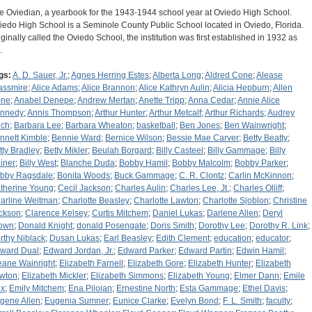
e Oviedian, a yearbook for the 1943-1944 school year at Oviedo High School.
iedo High School is a Seminole County Public School located in Oviedo, Florida.
iginally called the Oviedo School, the institution was first established in 1932 as
…
gs:
A. D. Sauer, Jr.
;
Agnes Herring Estes
;
Alberta Long
;
Aldred Cone
;
Alease
assmire
;
Alice Adams
;
Alice Brannon
;
Alice Kathryn Aulin
;
Alicia Hepburn
;
Allen
ne
;
Anabel Denepe
;
Andrew Mertan
;
Anette Tripp
;
Anna Cedar
;
Annie Alice
nnedy
;
Annis Thompson
;
Arthur Hunter
;
Arthur Metcalf
;
Arthur Richards
;
Audrey
ich
;
Barbara Lee
;
Barbara Wheaton
;
basketball
;
Ben Jones
;
Ben Wainwright
;
nnett Kimble
;
Bennie Ward
;
Bernice Wilson
;
Bessie Mae Carver
;
Betty Beatty
;
tty Bradley
;
Betty Mikler
;
Beulah Borgard
;
Billy Casteel
;
Billy Gammage
;
Billy
iner
;
Billy West
;
Blanche Duda
;
Bobby Hamil
;
Bobby Malcolm
;
Bobby Parker
;
bby Ragsdale
;
Bonita Woods
;
Buck Gammage
;
C. R. Clontz
;
Carlin McKinnon
;
therine Young
;
Cecil Jackson
;
Charles Aulin
;
Charles Lee, Jt.
;
Charles Olliff
;
arline Weitman
;
Charlotte Beasley
;
Charlotte Lawton
;
Charlotte Sjoblon
;
Christine
ckson
;
Clarence Kelsey
;
Curtis Mitchem
;
Daniel Lukas
;
Darlene Allen
;
Deryl
own
;
Donald Knight
;
donald Posengate
;
Doris Smith
;
Dorothy Lee
;
Dorothy R. Link
;
rthy Niblack
;
Dusan Lukas
;
Earl Beasley
;
Edith Clement
;
education
;
educator
;
ward Dual
;
Edward Jordan, Jr.
;
Edward Parker
;
Edward Partin
;
Edwin Hamil
;
eane Wainright
;
Elizabeth Farnell
;
Elizabeth Gore
;
Elizabeth Hunter
;
Elizabeth
wton
;
Elizabeth Mickler
;
Elizabeth Simmons
;
Elizabeth Young
;
Elmer Dann
;
Emile
x
;
Emily Mitchem
;
Ena Piloian
;
Ernestine North
;
Esta Gammage
;
Ethel Davis
;
gene Allen
;
Eugenia Sumner
;
Eunice Clarke
;
Evelyn Bond
;
F. L. Smith
;
faculty
;