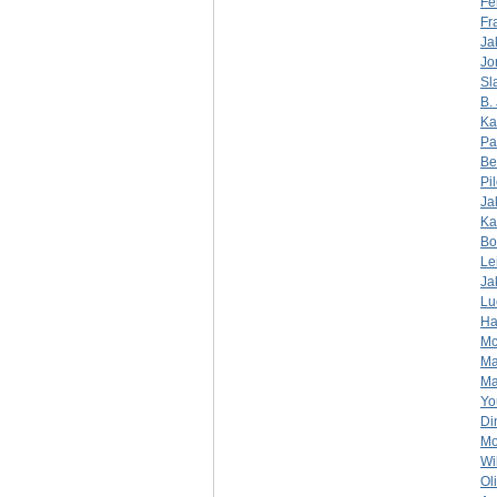
Fe
Fr
Ja
Jo
Sl
B. 
Ka
Pa
Be
Pi
Ja
Ka
Bo
Le
Ja
Lu
Ha
Mc
Ma
Ma
Yo
Di
Mo
Wi
Ol