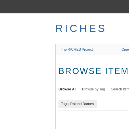
Skip
to
main
content
RICHES
The RICHES Project
Ome
BROWSE ITEMS
Browse All
Browse by Tag
Search Ite
Tags: Roland Barnes