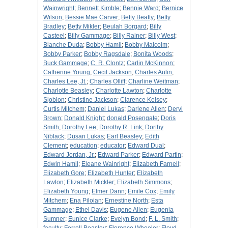
Wainwright
;
Bennett Kimble
;
Bennie Ward
;
Bernice
Wilson
;
Bessie Mae Carver
;
Betty Beatty
;
Betty
Bradley
;
Betty Mikler
;
Beulah Borgard
;
Billy
Casteel
;
Billy Gammage
;
Billy Rainer
;
Billy West
;
Blanche Duda
;
Bobby Hamil
;
Bobby Malcolm
;
Bobby Parker
;
Bobby Ragsdale
;
Bonita Woods
;
Buck Gammage
;
C. R. Clontz
;
Carlin McKinnon
;
Catherine Young
;
Cecil Jackson
;
Charles Aulin
;
Charles Lee, Jt.
;
Charles Olliff
;
Charline Weitman
;
Charlotte Beasley
;
Charlotte Lawton
;
Charlotte
Sjoblon
;
Christine Jackson
;
Clarence Kelsey
;
Curtis Mitchem
;
Daniel Lukas
;
Darlene Allen
;
Deryl
Brown
;
Donald Knight
;
donald Posengate
;
Doris
Smith
;
Dorothy Lee
;
Dorothy R. Link
;
Dorthy
Niblack
;
Dusan Lukas
;
Earl Beasley
;
Edith
Clement
;
education
;
educator
;
Edward Dual
;
Edward Jordan, Jr.
;
Edward Parker
;
Edward Partin
;
Edwin Hamil
;
Eleane Wainright
;
Elizabeth Farnell
;
Elizabeth Gore
;
Elizabeth Hunter
;
Elizabeth
Lawton
;
Elizabeth Mickler
;
Elizabeth Simmons
;
Elizabeth Young
;
Elmer Dann
;
Emile Cox
;
Emily
Mitchem
;
Ena Piloian
;
Ernestine North
;
Esta
Gammage
;
Ethel Davis
;
Eugene Allen
;
Eugenia
Sumner
;
Eunice Clarke
;
Evelyn Bond
;
F. L. Smith
;