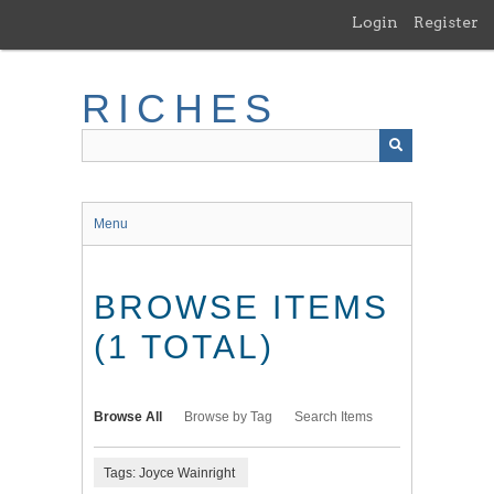
Skip
Login
Register
to
main
content
RICHES
Menu
BROWSE ITEMS
(1 TOTAL)
Browse All
Browse by Tag
Search Items
Tags: Joyce Wainright