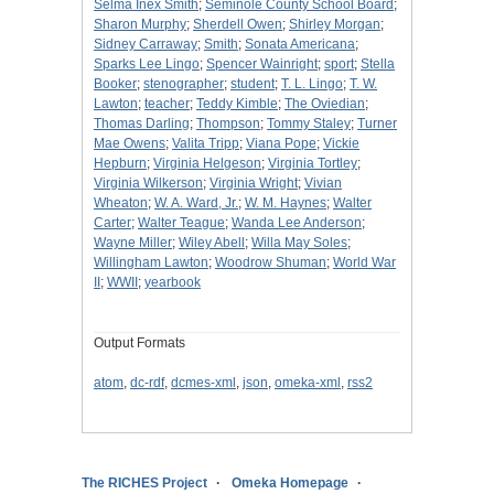
Selma Inex Smith
;
Seminole County School Board
;
Sharon Murphy
;
Sherdell Owen
;
Shirley Morgan
;
Sidney Carraway
;
Smith
;
Sonata Americana
;
Sparks Lee Lingo
;
Spencer Wainright
;
sport
;
Stella
Booker
;
stenographer
;
student
;
T. L. Lingo
;
T. W.
Lawton
;
teacher
;
Teddy Kimble
;
The Oviedian
;
Thomas Darling
;
Thompson
;
Tommy Staley
;
Turner
Mae Owens
;
Valita Tripp
;
Viana Pope
;
Vickie
Hepburn
;
Virginia Helgeson
;
Virginia Tortley
;
Virginia Wilkerson
;
Virginia Wright
;
Vivian
Wheaton
;
W. A. Ward, Jr.
;
W. M. Haynes
;
Walter
Carter
;
Walter Teague
;
Wanda Lee Anderson
;
Wayne Miller
;
Wiley Abell
;
Willa May Soles
;
Willingham Lawton
;
Woodrow Shuman
;
World War
II
;
WWII
;
yearbook
Output Formats
atom
,
dc-rdf
,
dcmes-xml
,
json
,
omeka-xml
,
rss2
The RICHES Project
Omeka Homepage