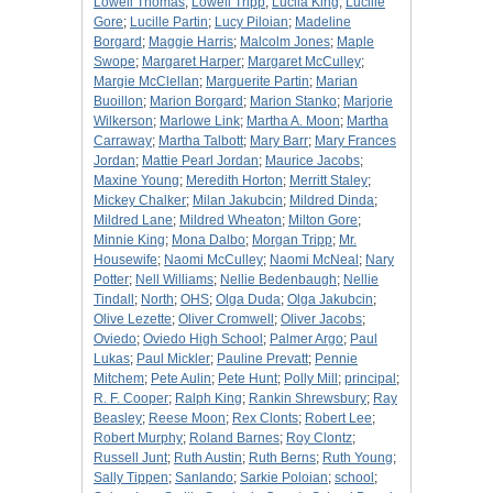
Lowell Thomas
;
Lowell Tripp
;
Lucila King
;
Lucille
Gore
;
Lucille Partin
;
Lucy Piloian
;
Madeline
Borgard
;
Maggie Harris
;
Malcolm Jones
;
Maple
Swope
;
Margaret Harper
;
Margaret McCulley
;
Margie McClellan
;
Marguerite Partin
;
Marian
Buoillon
;
Marion Borgard
;
Marion Stanko
;
Marjorie
Wilkerson
;
Marlowe Link
;
Martha A. Moon
;
Martha
Carraway
;
Martha Talbott
;
Mary Barr
;
Mary Frances
Jordan
;
Mattie Pearl Jordan
;
Maurice Jacobs
;
Maxine Young
;
Meredith Horton
;
Merritt Staley
;
Mickey Chalker
;
Milan Jakubcin
;
Mildred Dinda
;
Mildred Lane
;
Mildred Wheaton
;
Milton Gore
;
Minnie King
;
Mona Dalbo
;
Morgan Tripp
;
Mr.
Housewife
;
Naomi McCulley
;
Naomi McNeal
;
Nary
Potter
;
Nell Williams
;
Nellie Bedenbaugh
;
Nellie
Tindall
;
North
;
OHS
;
Olga Duda
;
Olga Jakubcin
;
Olive Lezette
;
Oliver Cromwell
;
Oliver Jacobs
;
Oviedo
;
Oviedo High School
;
Palmer Argo
;
Paul
Lukas
;
Paul Mickler
;
Pauline Prevatt
;
Pennie
Mitchem
;
Pete Aulin
;
Pete Hunt
;
Polly Mill
;
principal
;
R. F. Cooper
;
Ralph King
;
Rankin Shrewsbury
;
Ray
Beasley
;
Reese Moon
;
Rex Clonts
;
Robert Lee
;
Robert Murphy
;
Roland Barnes
;
Roy Clontz
;
Russell Junt
;
Ruth Austin
;
Ruth Berns
;
Ruth Young
;
Sally Tippen
;
Sanlando
;
Sarkie Poloian
;
school
;