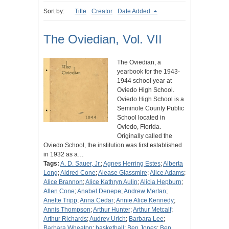
Sort by:
Title
Creator
Date Added
The Oviedian, Vol. VII
The Oviedian, a
yearbook for the 1943-
1944 school year at
Oviedo High School.
Oviedo High School is a
Seminole County Public
School located in
Oviedo, Florida.
Originally called the
Oviedo School, the institution was first established
in 1932 as a…
Tags:
A. D. Sauer, Jr.
;
Agnes Herring Estes
;
Alberta
Long
;
Aldred Cone
;
Alease Glassmire
;
Alice Adams
;
Alice Brannon
;
Alice Kathryn Aulin
;
Alicia Hepburn
;
Allen Cone
;
Anabel Denepe
;
Andrew Mertan
;
Anette Tripp
;
Anna Cedar
;
Annie Alice Kennedy
;
Annis Thompson
;
Arthur Hunter
;
Arthur Metcalf
;
Arthur Richards
;
Audrey Urich
;
Barbara Lee
;
Barbara Wheaton
;
basketball
;
Ben Jones
;
Ben