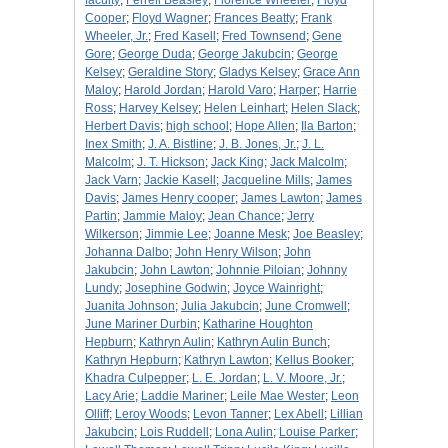
faculty
;
Ferrell Beasley
;
Florence Wheeler
;
Floyd
Cooper
;
Floyd Wagner
;
Frances Beatty
;
Frank
Wheeler, Jr.
;
Fred Kasell
;
Fred Townsend
;
Gene
Gore
;
George Duda
;
George Jakubcin
;
George
Kelsey
;
Geraldine Story
;
Gladys Kelsey
;
Grace Ann
Maloy
;
Harold Jordan
;
Harold Varo
;
Harper
;
Harrie
Ross
;
Harvey Kelsey
;
Helen Leinhart
;
Helen Slack
;
Herbert Davis
;
high school
;
Hope Allen
;
Ila Barton
;
Inex Smith
;
J. A. Bistline
;
J. B. Jones, Jr.
;
J. L.
Malcolm
;
J. T. Hickson
;
Jack King
;
Jack Malcolm
;
Jack Varn
;
Jackie Kasell
;
Jacqueline Mills
;
James
Davis
;
James Henry cooper
;
James Lawton
;
James
Partin
;
Jammie Maloy
;
Jean Chance
;
Jerry
Wilkerson
;
Jimmie Lee
;
Joanne Mesk
;
Joe Beasley
;
Johanna Dalbo
;
John Henry Wilson
;
John
Jakubcin
;
John Lawton
;
Johnnie Piloian
;
Johnny
Lundy
;
Josephine Godwin
;
Joyce Wainright
;
Juanita Johnson
;
Julia Jakubcin
;
June Cromwell
;
June Mariner Durbin
;
Katharine Houghton
Hepburn
;
Kathryn Aulin
;
Kathryn Aulin Bunch
;
Kathryn Hepburn
;
Kathryn Lawton
;
Kellus Booker
;
Khadra Culpepper
;
L. E. Jordan
;
L. V. Moore, Jr.
;
Lacy Arie
;
Laddie Mariner
;
Leile Mae Wester
;
Leon
Olliff
;
Leroy Woods
;
Levon Tanner
;
Lex Abell
;
Lillian
Jakubcin
;
Lois Ruddell
;
Lona Aulin
;
Louise Parker
;